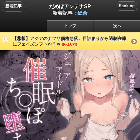
だめぽアンテナSP
Ranking
新着記事
新着記事：
総合
トップ
次へ
【悲報】アジアのナフサ価格急落。目詰まりから過剰在庫
にフェイズシフトか？ｗ
(PickUP!)