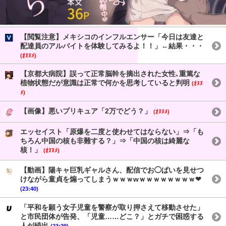
【閲覧注意】メキシコのインフルエンサー「今日は友達と
配達員のアルバイトを体験してみるよ！！」←結果・・・
(ｵﾇﾇﾒ)
【京都大病院】誤って正常脳幹を摘出された女性､重篤な
植物状態だが意識は正常で何かを思考していると判明
(ｵﾇﾇ
ﾒ)
【画像】悪いプリキュア「2万でどう？」
(ｵﾇﾇﾒ)
エッセイスト「原爆を二度と使わせてはならない」⇒「も
ちろん中国の核も非難する？」⇒「中国の核は綺麗な
核！」
(ｵﾇﾇﾒ)
【動画】陽キャ巨乳ギャルさん、配信でお◯ぱいを見せつ
けながら童貞を煽ってしまうｗｗｗwｗｗｗｗｗｗｗｗ❤
(23:40)
「平和を願う女子児童を警察が取り押さえて移動させた」
と市民団体が告発、「児童……どこ？」とガチで困惑する
人が続出
(23:39)