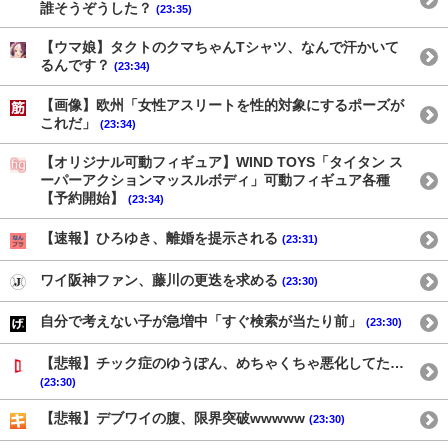
誰そうぞうした？
(23:35)
【ウマ娘】タクトのクマちゃんTシャツ、なんで汗かいて
るんです？
(23:34)
【画像】欧州「女性アスリートを性的対象にするポーズが
これだ」
(23:34)
【オリジナル可動フィギュア】WIND TOYS「タイタン ス
ーパーアクションマッスルボディ」可動フィギュア各種
【予約開始】
(23:34)
【速報】ひろゆき、離婚を提示される
(23:31)
ワイ阪神ファン、藤川の更迭を求める
(23:30)
自分で考えない子が急増中「すぐ検索が当たり前」
(23:30)
【悲報】チック症のゆうぽん、めちゃくちゃ悪化してた…
(23:30)
【悲報】デブワイの腹、限界突破wwwww
(23:30)