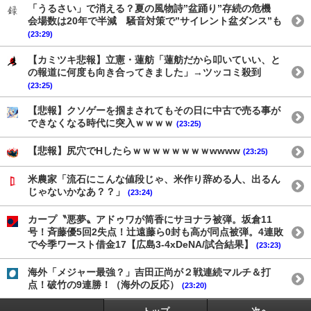
「うるさい」で消える？夏の風物詩”盆踊り”存続の危機
会場数は20年で半減 騒音対策で”サイレント盆ダンス”も
(23:29)
【カミツキ悲報】立憲・蓮舫「蓮舫だから叩いていい、と
の報道に何度も向き合ってきました」→ツッコミ殺到
(23:25)
【悲報】クソゲーを掴まされてもその日に中古で売る事が
できなくなる時代に突入ｗｗｗｗ
(23:25)
【悲報】尻穴でHしたらｗｗｗｗｗｗｗｗwwww
(23:25)
米農家「流石にこんな値段じゃ、米作り辞める人、出るん
じゃないかなあ？？」
(23:24)
カープ〝悪夢〟アドゥワが筒香にサヨナラ被弾。坂倉11
号！斉藤優5回2失点！辻遠藤ら0封も高が同点被弾。4連敗
で今季ワースト借金17【広島3-4xDeNA/試合結果】
(23:23)
海外「メジャー最強？」吉田正尚が２戦連続マルチ＆打
点！破竹の9連勝！（海外の反応）
(23:20)