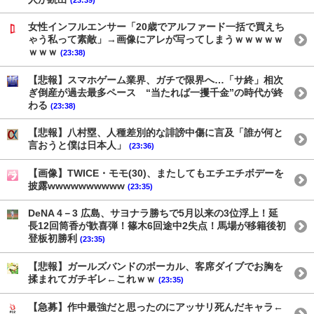
女性インフルエンサー「20歳でアルファード一括で買えち
ゃう私って素敵」→画像にアレが写ってしまうｗｗｗｗｗ
ｗｗｗ
(23:38)
【悲報】スマホゲーム業界、ガチで限界へ…「サ終」相次
ぎ倒産が過去最多ペース “当たれば一攫千金”の時代が終
わる
(23:38)
【悲報】八村塁、人種差別的な誹謗中傷に言及「誰が何と
言おうと僕は日本人」
(23:36)
【画像】TWICE・モモ(30)、またしてもエチエチボデーを
披露wwwwwwwwww
(23:35)
DeNA 4－3 広島、サヨナラ勝ちで5月以来の3位浮上！延
長12回筒香が歓喜弾！篠木6回途中2失点！馬場が移籍後初
登板初勝利
(23:35)
【悲報】ガールズバンドのボーカル、客席ダイブでお胸を
揉まれてガチギレ←これｗｗ
(23:35)
【急募】作中最強だと思ったのにアッサリ死んだキャラ←