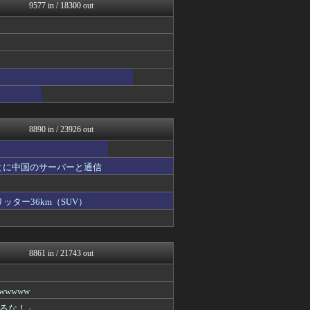
ぶる速-VIP
9577 in / 18300 out
おうち速報
トレンドの通り道
コノユビニュース｜みんなの...
fig速
あじあニュースちゃんねる
修羅場ライフ速報
軍事・ミリタリー速報☆彡
大艦巨砲主義！
パチスロログ
8890 in / 23926 out
とに中国のサーバーと通信
ッター36km（SUV）
8861 in / 21743 out
wwww
るな！」