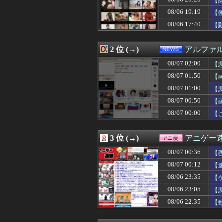
【
08/07 01:45
【悲報】タクシー
08/06 19:19
【
08/07 01:41
女優・南沙良（２
08/06 17:40
08/07 01:40
今回もパテレの概
【
08/07 01:40
【イオンモール熊
08/07 01:39
新婦母「せっかく
2 位 (→)
アルファ
08/07 01:36
カープ、最下位転
08/07 01:34
【動画】さり気
08/07 02:00
【
08/07 01:33
【ｼｺ動画】グラ
08/07 01:50
【
08/07 01:31
【ウマ娘】友人
08/07 01:31
大進連所属の学
08/07 01:00
【
08/07 01:31
ワイの妻(35)
08/07 00:50
【画
08/07 01:30
高級豆腐ワイ「15
08/07 00:00
【
08/07 01:30
◆プレミア◆冨安
08/07 01:30
スロッターさん「
08/07 01:30
積水ハウス「地面
3 位 (→)
アニゲー
08/07 01:30
【サッカー】横浜M
08/07 01:29
トメ「里帰りは？
08/07 00:36
【
08/07 01:25
Gカップの現役添
08/07 00:12
【
08/07 01:17
常務「結婚はまだ
08/07 01:15
08/06 23:35
父と散歩していた
【
08/07 01:15
女子っていい匂
08/06 23:05
【
08/07 01:12
近所のコープに
08/06 22:35
【
08/07 01:12
【悲報】防犯カメ
08/07 01:10
【料理】彼女の
08/07 01:10
【画像】爆乳素人