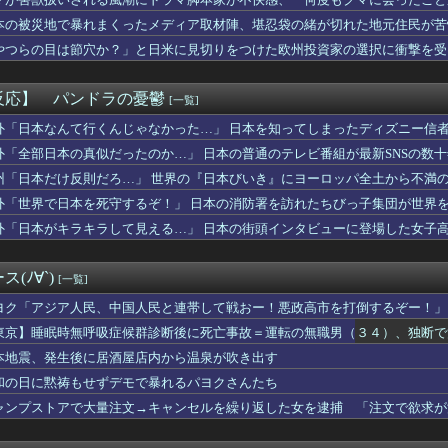
ちゃん・のあ先輩・もちづきさん「結婚してください！」←どうする？
り……
苦言「みいちゃん呼びが揶揄する言葉として使われ、当事者から具体...
本の被災地で暴れまくったメディア取材陣、堪忍袋の緒が切れた地元住民が苦
状】アプリ版で配信開始 伝説のクソゲーだよ。
やつらの目は節穴か？」と日米に見切りをつけた欧州投資家の選択に衝撃を受
るけど、代理出産ありだと思う。そういう仕事あるならやってみたい
りに選んだのは……
爆発事故 LPガス供給会社「当局の調査に全面的に協力」 経産省...
の男の人いるでしょ？
反応】 パンドラの憂鬱
[一覧]
ポーランドの歴史の概要【ポーランドボール】
すみれちゃんのお尻を意味もなく叩いてそうなキャラ【Liella...
外「日本なんて行くんじゃなかった…」 日本を知ってしまったディズニー信
7.7億ウォンが16人…自動選択15か所、手動1か所」→「毎...
外「全部日本の真似だったのか…」 日本の普通のテレビ番組が最新SNSの数
】ハズレ店の烙印を押される運命、その正体とは？
州「日本だけ反則だろ…」 世界の『日本びいき』にヨーロッパ全土から不満
りのプロアイドル田村真佑ちゃん！！！【乃木坂46】
ラックはサービスエリア利用有料化すればサボらず走るし流問題解決...
外「世界で日本を死守するぞ！」 日本の消防署を訪れたちびっ子集団が世界
所属の長友佑都が東京のJ1開幕戦に来場「みなさまへご挨拶させて...
外「日本がキラキラして見える…」 日本の街頭インタビューに登場した女子
僚が異例転出へ 官邸幹部「協力的でなかったから」 [8/6]
看守さん、美人すぎるｗ 【Pickup05164708】
き（67）ちゃんの防災服ｗｗｗｗｗｗｗｗｗｗｗｗｗｗｗｗｗｗｗ...
(ﾉ∀`)
[一覧]
切れ前に買うと満足感」集英社オンラインショップで“43億円分”...
の選手の身長が10cm違っていたら
ヨク「アジア人民、中国人民と連帯して戦おー！悪政高市を打倒するぞー！」
本美和さんの胸がブルンブルン揺れてしまう ※gifあり
東京】睡眠時無呼吸症候群診断後に死亡事故＝運転の無職男（３４）、独断で
ロット ワールドダイスター」の初打ち感想 出玉報告【5ch口コ...
本地震、発生後に居酒屋店内から温泉が吹き出す
まんさん、自衛隊の用意した仮設風呂に入浴する
ト』っていうゲームを2作連続クリアした
和の日に黙祷もせずデモで暴れるパヨクさんたち
性声優、水着になる「これって需要ありますか？」
ャンプストアで大量注文→キャンセルを繰り返した女を逮捕 「注文で欲求が
輝も登録抹消する方針…急きょ登板で、4回2/3を投げた負担を考...
ナナとカオル』作者、大腸がんステージ4