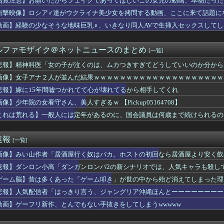
閲覧注意】お願いだからフェイクであってほしいこの女児の動画、本物だった
運転手、儲かりまくることが判明ｗｗｗｗｗｗｗｗｗｗｗｗｗｗｗｗ...
衝撃映像】ロシア♂達がウクライナ美少女を拷問する動画、ここに来て話題に
４）「私は陰キャ。人と話したくないので家に引きこもってPCでア...
要欄が凄すぎるｗｗｗ 【乃木坂46】
動画】経験の少なそうな地味巨乳♀、いきなり同人AVで生挿入セックスしてし
本】福岡酸素「配管が損傷しガス漏れ、着火した可能性」高圧ガス保...
習わせたんだから弾きなさい」新婦「…」→披露宴で繰り広げられた...
ルファモザイク＠ネットニュースのまとめ
[一覧]
落も3位が射程圏内。新井監督「特別な日の試合だったので負けて悔...
なくおっぱい見せる女の子ｗｗｗｗｗｗｗｗｗ
悲報】精神科医「女の子が泣くのは、ムカつきすぎてどうしていいのか分から
マーサイズブラのつけ方を解説する巨乳女さん、エ口過ぎるｗｗｗｗ...
画像】女子アナ２人が並んだ結果ｗｗｗｗｗｗｗｗｗｗｗｗｗｗｗｗｗｗｗｗｗｗｗｗ
サポカの序盤あるある。「後に回すと逃げ回る」
生8人、在韓米軍平沢基地に無断侵入…米軍により身柄拘束！
悲報】嫁に15年間嘘つかれてて心が壊れてるから相手してくれ
、町内会の掃除から汗だくで帰宅ｗｗｗｗｗｗ
像】少年院の女看守さん、美人すぎるｗ 【Pickup05164708】
0g×2丁で250円か…高いけど美味そうだし一丁買ってみるか...
これは荒れる】一般人には定年があるのに、国会議員は何歳まで続けられるの
健洋 プレミアリーグ・クリスタルパレス入りへ BBCなど複数メ...
優遇冷遇はある。理由はスマスロだから、これだけで十分なんだよね...
師に55億円騙し取られた…」ワイ「はえーかわいそう…会社滅茶苦...
速報
[一覧]
“和製フォーデン”三井寺 16歳4カ月5日でJ1開幕史上最年...
実家は？うちに来る？」私「全部気遣ってくれてるのは分かるけど…...
画像】みい山作者「居酒屋行く奴はバカ。ホストの初回なら居酒屋より安く飲
乗員、ドスケベDVDで限界露出してしまうwwwww小山玲奈、...
速報】ダンロン小高「ダンガンロンパ2の新シナリオでは、人気キャラも殺し
か？」私「この待遇でどうやって結婚するんです？」→飲み会で本音...
らDQNに絡まれてカツアゲされた。でも父のまさかの行動で立場が...
ゲーム脳】昔は多くあった「ゲーム叩き」が世の中から殆ど消えてしまった理由ww
いするはずなのに、初めてデリ呼んで嬢を嗅いだらwww
悲報】人気配信者「はっきり言う、ジャングリア沖縄ほんとーーーーーーーー
いる爺さん、隙あらば他人のカゴに商品を入れようとする
動画】ゲーフリ新作、とんでもない手抜きをしてしまうwwwww
ラにバッチリ映った55歳露出魔「身に覚えがありません」と容疑を...
実家でご飯を頂いたんだが、すき焼きの肉が鶏肉だった
JKさん、限界突破ｗｗｗwｗｗｗｗｗｗｗｗ❤