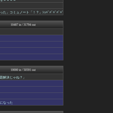
パチスロログ
坂道情報通～乃木坂46まと...
じわ速 芸能ニュースまとめ
コミュノート「！？」ｼｭﾊﾞﾊﾞﾊﾞﾊﾞﾊﾞ
マニア・オブ・フットボール...
NEWSぽけまとめーる
ベイスターズNEWS
10487 in / 31794 out
育児板拾い読み
もみあげチャ～シュ～
まとめCUP
理想ちゃんねる
アニゲー速報
浮気ちゃんねる
NEWSまとめもりー｜2c...
アナ速‐女子アナ画像速報
ホロ速
今日速2ch
10000 in / 50591 out
mashlife通信
題解決じゃね？」
異世界転生まとめ速報
阪神タイガースちゃんねる
まとめ芸能＠美女画像まとめ...
なんJミュージアム
VIPPER速報
U-1 NEWS.
になった
おーるじゃんる
馬鳥速報