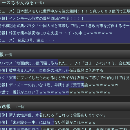
の女を逮捕
ュースちゃんねる
[一覧]
巨乳のママとディナーに来たよ❤」ﾊﾟｼｬ
ム、「パワプロ」が「ファミスタ」を倒して以来30年頂点に居座っ...
ニュース】日本製メモリに世界中から注文殺到！！！ １兆５０００億円で工
ん「この水着きると溢れそう、、、」→お◯ぱいがエ口すぎワロタｗ...
速報】イオンモール熊本の爆発原因が判明！！！！
者「居酒屋行く奴はバカ。ホストの初回なら居酒屋より安く飲めてイ...
島平和記念式典パヨク「中国人民と連帯して戦おー！悪政高市を打倒するぞー
（31）、2軍でも腐らずにチャンス掴む「3割打っても呼ばれない...
アラブが2兆円の投資決定ｗｗｗ
朗報】韓国が熊本被災地に水を支援 ⇒ トイレの水にｗｗｗｗｗｗｗ
ザー「恵まれない子へ募金？そいつらが俺に何かしてくれたのか・・...
ニュース】 台風13号、迷走・・・
無しや楽器の技術を修めていない人の音楽
ャル、おっぱいプルンプルンにはみ出させて踊るｗｗｗｗｗｗ
まが履いてそうなパンティ、真剣に議論
速報
[一覧]
 3勝1敗 4QS K/BB10.00
水ハウス「地面師に55億円騙し取られた…」ワイ「はえーかわいそう…会社
本の飲食店で、韓国人店員が韓国人団体客と口論になった理由がこち...
の「謎の神社」wwwwwww
画像】被災者まんさん、自衛隊の用意した仮設風呂に入浴する
知の下地、彼が持ってますよ👍🏻
タク「実際にプレイしたらわかるけどライザは友達って感じで性的な目では見
、無給油で1980km走行しギネス記録を達成、無駄な発電や送...
W杯GL敗退、プレミア日本10人韓国0人で錯乱！久保建英を酷評...
悲報】ディズニーのおいなり巻、卑猥すぎて賛否両論ｗｗｗｗｗｗｗｗ
ロもただの美少女動物園じゃ原神超えなんて無理そうだな🤪
木坂で一番顔がエロい子ｗｗｗｗｗｗｗｗｗｗｗｗｗｗｗｗｗｗｗ
開幕戦、最多観客数更新の可能性「やばい！」 チケット6万超えが...
に熊本地震が発生した瞬間の防犯カメラが公開される
ゲーム、エッチすぎて始まる♥
る速報！
[一覧]
ズ】ワイルズ買っといてまだ自分を健常者だと思ってるのヤバすぎだ...
画像】新人女性声優、水着になる「これって需要ありますか？」
イ、人妻の中に出したらｗｗｗｗｗｗｗｗｗwwww
験チー牛」には解けない問題がこれｗｗｗｗ
画像】「未経験チー牛」には解けない問題がこれｗｗｗｗ
始まる‘エクストラモード’
悲報】熊本地震発生時の「手術室」の映像、公開される。医療従事者って凄い