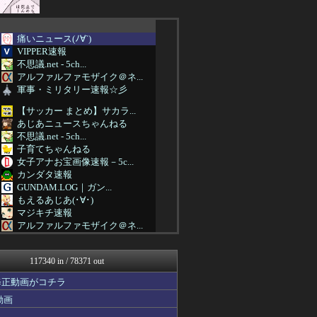
痛いニュース(ﾉ∀`)
VIPPER速報
不思議.net - 5ch...
アルファルファモザイク＠ネ...
軍事・ミリタリー速報☆彡
【サッカー まとめ】サカラ...
あじあニュースちゃんねる
不思議.net - 5ch...
子育てちゃんねる
女子アナお宝画像速報－5c...
カンダタ速報
GUNDAM.LOG｜ガン...
もえるあじあ(･∀･)
マジキチ速報
アルファルファモザイク＠ネ...
アナきゃぷ速報
コンテンツ・声優 | ラブ...
117340 in / 78371 out
ゲーム実況者速報＠YouT...
国難にあってもの申す！！
修正動画がコチラ
アルファルファモザイク＠ネ...
動画
ラビット速報
思考ちゃんねる