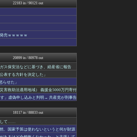
22183 in / 90121 out
スコールちゃんねる｜２ちゃ...
コノユビニュース｜みんなの...
トレンドの通り道
トレンドの通り道
U-1 NEWS.
修羅場ライフ速報
発売ｗｗｗｗｗ
女子アナお宝画像速報－5c...
不思議.net - 5ch...
カンダタ速報
watch＠２ちゃんねる
20899 in / 80978 out
Zチャンネル＠VIP
修羅の華-家庭・生活まとめ
ガス保安法などに基づき、経産省に報告
アニはつ -アニメ発信場-
公表する方針を決定した」
正義の見方
怒らせた」
汎用型自作PCまとめ
ゲーム実況者速報＠YouT...
害救助法適用地域） 義援金5000万円寄付
常識的に考えた
ーす」虚偽申し込みと判明→ 共産党が刑事告
オーバージョイド！
アルファルファモザイク＠ネ...
ウマ娘うまぴょい速報
18117 in / 88833 out
スターライト速報 -遊戯王...
あらまめ2ch
して……
哲学ニュースnwk
然、国家予算は使わないというと何が財源
日刊やきう速報
があるけど全然怖くなかった」と主張して