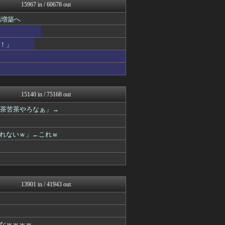
まとめたニュース
15967 in / 60678 out
なんJミュージアム
場増築へ
トレンドの通り道
えっ!?またここのサイト?
アニゲー速報
！」
フィルダースチョイス
スコールちゃんねる｜２ちゃ...
不思議.net - 5ch...
ふぇー速
筋肉速報
いたしん！
15140 in / 75168 out
やみ速@なんJ西武まとめ
滅茶苦茶やろなぁ」→
コリアル
キニ速
ルフレch. - ファイア...
れないｗ」←これｗ
あらまめ2ch
WorldFootball...
原神速報 | GENSHI...
フットボール速報
あぁ^～こころがぴょんぴょ...
漫画まとめ速報
13901 in / 41943 out
モンハンまとめ速報【モンハ...
バズッター速報
わんこーる速報！
ニュー速VIPブログ(`･...
なｗｗｗｗ