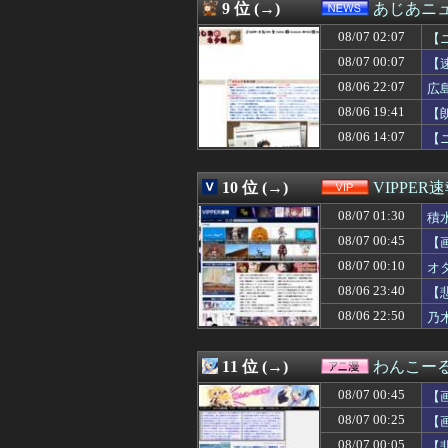
08/07 00:41
【速報】注文厨
9 位 (→)
あじあニ
08/07 00:40
【画像】巨乳娘「
08/07 02:07
08/07 00:39
【快挙】野球ゲー
【
08/07 00:38
【ｼｺ画像】女さ
08/07 00:07
【
08/07 00:36
【画像】みい山作
08/06 22:07
広
08/07 00:36
DeNA関根大気
08/07 00:35
【朗報】秋田に
08/06 19:41
【
08/07 00:35
【衝撃】メイウェ
08/06 14:07
【
08/07 00:35
音楽理論の知識
08/07 00:34
【動画】浴衣ギ
08/07 00:33
【画像】佳子さ
10 位 (→)
VIPPER
08/07 00:32
涌井秀章(40) 2.88
08/07 01:30
積
08/07 00:31
韓国人「とある日
08/07 00:30
【画像】田舎特有
08/07 00:45
【
08/07 00:30
【FEH】見切り予
08/07 00:10
オ
08/07 00:30
日産e-power
08/07 00:30
08/06 23:40
◆悲報◆韓国紙、
【
08/07 00:30
【原神】アズプ
08/06 22:50
乃
08/07 00:30
【サッカー】J2
08/07 00:30
【動画】手術中
08/07 00:29
ライザの公式AI
11 位 (→)
わんこー
08/07 00:27
【モンハンワイル
08/07 00:45
【
08/07 00:25
【愕然】大学生ワ
08/07 00:25
【画像】「未経
08/07 00:25
【
08/07 00:22
ヒロイン攻略後に
08/07 00:05
【