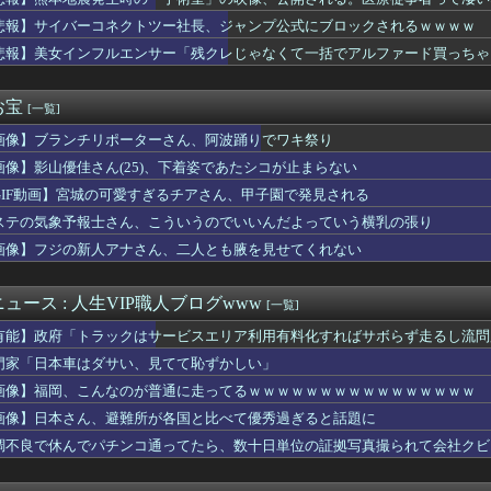
ンコ「eアクセル・ワールド」の初打ち感想 出玉報告【5ch口コ...
野球部の若鷹軍団のダンスかわええ！！！【乃木坂46】
悲報】サイバーコネクトツー社長、ジャンプ公式にブロックされるｗｗｗｗ
プお○ぱいを下から眺めるとｗｗｗ
悲報】美女インフルエンサー「残クレじゃなくて一括でアルファード買っちゃった」
安健洋がクリスタル・パレス加入へ「アーセナルサポの好きなクラブ...
熊本地震が直撃した結果ｗｗｗｗｗ(※動画あり)
督、ビド2軍再調整を明言「カウントをつくれない、ストライクを投...
お宝
[一覧]
トロというほど昔か…？
画像】ブランチリポーターさん、阿波踊りでワキ祭り
乳のJSが発見される
の美人、垢抜け具合のビフォーアフター凄いな
画像】影山優佳さん(25)、下着姿であたシコが止まらない
は若年男性の自信喪失の原因 6割超が｢人生の敗者｣自認
GIF動画】宮城の可愛すぎるチアさん、甲子園で発見される
小高「ダンガンロンパ2の新シナリオでは、人気キャラも殺していき...
「自分の下半身の画像」を私のスマホに送信してきた
ステの気象予報士さん、こういうのでいいんだよっていう横乳の張り
イドル「りりぴ」の激痩せダンス動画にファンが『絶句』してしまう...
画像】フジの新人アナさん、二人とも腋を見せてくれない
(中西アルノ似)の胸ｗｗｗｗｗｗｗｗｗｗｗ
utubeの謎のイベント？
や飛行機の乗り方がわからない奴 ← こいつｗｗｗｗｗｗｗｗｗｗ
ュース : 人生VIP職人ブログwww
[一覧]
さん、アドリブで相手役俳優の手を取りお胸に押し当てる（画像あり...
有能】政府「トラックはサービスエリア利用有料化すればサボらず走るし流問
気ポケモン、超エッチなフィギュアになるwww
と守備範囲が微妙だった件
門家「日本車はダサい、見てて恥ずかしい」
ー女優・三浦恵理子、全裸ナマ乳がHすぎる
画像】福岡、こんなのが普通に走ってるｗｗｗｗｗｗｗｗｗｗｗｗｗｗｗｗ
ー美脚女子大生さん、公園でパンツを脱いでしまうｗｗｗwｗｗｗｗ...
画像】日本さん、避難所が各国と比べて優秀過ぎると話題に
レイしたらわかるけどライザは友達って感じで性的な目では見れない...
いだったねぇ」とインドネシア高速鉄道の最終処分に日本側騒然、国...
調不良で休んでパチンコ通ってたら、数十日単位の証拠写真撮られて会社クビ
ケ】諮問機関「差別、非公開答申」三重県「差別に当たらず、公表す...
ークタワー魔の塔Nで「床トラップや生き急いでダッシュするソロが...