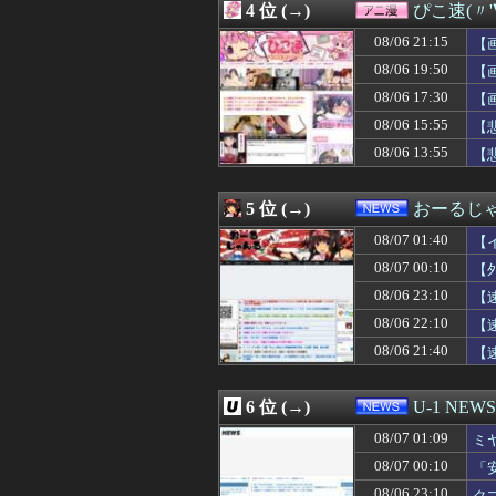
4 位 (→)
ぴこ速(〃'
08/07 01:10
ジャンポケ斉藤の
08/07 01:09
【政治】れいわ
08/06 21:15
【
08/07 01:09
【必見】四季凪
08/06 19:50
【
08/07 01:09
戌亥とことかいうV
08/06 17:30
08/07 01:09
ミヤネ屋に出演し
【
08/07 01:06
某ファストフード
08/06 15:55
【
08/07 01:05
【画像】こんな
08/06 13:55
【
08/07 01:05
【画像】私のパ
08/07 01:05
桜木花道がモテな
08/07 01:04
【悲報】愛煙家・
5 位 (→)
おーるじ
08/07 01:03
【悲報】小学館
08/07 01:03
反抗期の頃に母に
08/07 01:40
【
08/07 01:03
【朗報】ワンピ
08/07 00:10
【
08/07 01:02
【THE 軍国主
08/06 23:10
08/07 01:01
今始めどきのス
【
08/07 01:00
超人気Vチュー
08/06 22:10
【
08/07 01:00
「期待されたほ
08/06 21:40
【
08/07 01:00
高校生の時、大企
訴
08/07 01:00
【悲報】嫁に1
08/07 01:00
【競馬】アスコ
6 位 (→)
U-1 NEWS
08/07 01:00
【遊戯王OCG情報】
08/07 01:00
年商10億円を超え
08/07 01:09
ミ
08/07 01:00
【画像】このボ
08/07 00:10
「
08/07 01:00
中日ドラゴンズ、
な
08/06 23:10
ク