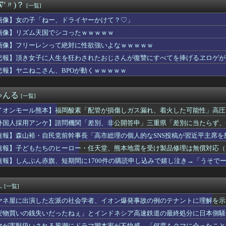
∇'〃)？
[一覧]
被害女性「バウムクーヘン売ったりTikTokライブしててムカつ...
新選組、「いのちの党」に改名
画像】女の子「ねー、ドライヤーかけて？♡」
アキラ：思い出の品を綺麗にしていく。
画像】リズム天国でシコったｗｗｗｗｗ
tuber
た左派の社会学者、イオン爆発事故の例のテナントに理解を示して…...
画像】フリーレンって絶対に性欲強いよなｗｗｗｗｗ
店で店内で買った水を使って薬を飲んだら怒られた。「持ち込み禁止...
悲報】頂き女子に人生を狂わされたおじさんが復讐にすべてを捧げるヱロゲが
だらしない体型の女子が好きなやついる？
悲報】ヤニねこさん、BPOが動くｗｗｗｗｗ
ンツギリギリ見えない写真載せるわ⇒ｗｗｗｗｗｗｗｗ
いわけないだろwwwwww
岸谷蘭丸「喫煙者の権利がマジで侵害されてる」と私見 「いくら税...
ゃんる
[一覧]
、「更生」という概念を否定してしまう
毎日暴言を吐いてた兄が今では兄嫁に「うちの母を見習え！」と迫り...
イオンモール熊本】福岡酸素「配管が損傷しガス漏れ、着火した可能性」高圧
ースより面白い漫画、ガチでこの世に存在しないかもしれないｗｗｗ
外国人採用アンケ】諮問機関「差別、非公開答申」三重県「差別に当たらず、
義】中露軍艦4隻が“日本一周” 防衛省が全航路を公開
マホゲームなにかある？
速報】森山裕・自民党前幹事長「高市総理の個人的なSNS投稿が習近平主席を
バーのはちみつパン一部店舗だけなのか…絶望した
速報】子どもたちのヒーロー・任天堂、熊本地震を受け製品修理は無償対応（災
どの成果ない」 ゼレンスキー氏が日本の支援に不満を表明
速報】しんぶん赤旗、短期間に1700件の購読申し込みで嬉し泣き→「うそで
業の男に悪質な痴漢をされた。男「冤罪だ！お前を就職できなくして...
「厳重な処罰を求める」
5年間嘘つかれてて心が壊れてるから相手してくれ
ットにいる武豊騎手とルメール騎手 紹介文おかしくね？
.
[一覧]
UTILITY SELECTION収録『聖なる心のバリア ...
る「ひとり親方」が激増、Mac miniを大量購入しAIを従...
ヤネ屋に出演した左派の社会学者、イオン爆発事故の例のテナントに理解を示
ケて、破壊力ありすぎてクッソワロタｗｗｗｗｗｗｗｗｗ
安物買いの銭失いだったねぇ」とインドネシア高速鉄道の最終処分に日本側騒
Aクラスまで3ゲーム差wwwwwwwww
んだ？
マが害獣扱いされる風潮にドラマ脚本家が不快感、「何度もクマに会ったこと