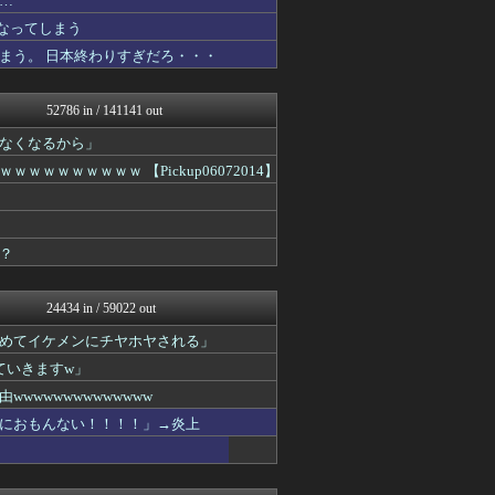
…
V速ニュップ
なってしまう
mashlife通信
まう。 日本終わりすぎだろ・・・
坂道情報通～乃木坂46まと...
おーるじゃんる
鬼女はみた -修羅場・恋愛...
52786 in / 141141 out
広島東洋カープまとめブログ...
筋肉速報
なくなるから」
えっ!?またここのサイト?
ｗｗｗｗｗｗ 【Pickup06072014】
ウマ娘まとめ速報うまろぐ
軍事・ミリタリー速報☆彡
おうまがタイムズ
あらまめ2ch
？
WorldFootball...
パチンコ・パチスロ.com
VIPPER速報
24434 in / 59022 out
フットボール速報
修羅場ハザード -復讐・D...
めてイケメンにチヤホヤされる」
もきゅ速(*´ω`*)人(...
ていきますw」
素敵な鬼女様
鬼女の宅配便 - 修羅場・...
wwwwwwwwwwww
まとめCUP
におもんない！！！！」→炎上
ゴールデンタイムズ
NEWSまとめもりー｜2c...
結婚・恋愛ニュースぷらす
なんJミュージアム