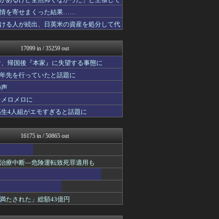
ゆるゲーマー遅報
オレ的ゲーム速報＠刃
情を寄せまくった結果……
ほんわかMkⅡ
ける人が続出、日英米の資産を処分して代
かぞくちゃんねる
みそパンNEWS
キニ速
17099 in / 35259 out
ポーランドボール 翻訳
コンテンツ・声優 | ラブ...
者、帰国後『本家』に失望する事態に
韓国ニュース反応まとめ
十年先を行っていたと話題に
モッコスヌ〜ン
の声
坂道情報通～乃木坂46まと...
働くモノニュース : 人生...
をメロメロに
【サッカー まとめ】サカラ...
高生4人組がエモすぎると話題に
国難にあってもの申す！！
アルファルファモザイク＠ネ...
ラビット速報
16175 in / 50865 out
国難にあってもの申す！！
バスケまとめ・COM
アナ速‐女子アナ画像速報
治療中断―危険運転致死罪適用も
パチスロログ
VIPPER速報
げぇ速
わんこーる速報！
満たされた」総額43億円
ベイスターズNEWS
ゲーム魔人