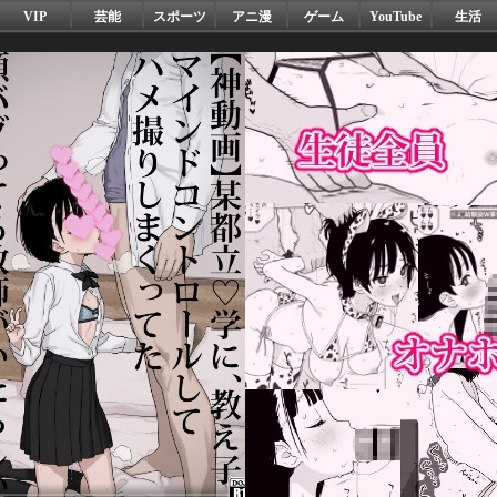
VIP
芸能
スポーツ
アニ漫
ゲーム
YouTube
生活