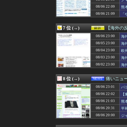
08/07 01:00
ヤニネコ・みぃ
お
08/07 01:00
近畿大学准教授、
08/06 22:09
熊
08/07 01:00
【たけしの挑戦
08/06 21:09
「
08/07 01:00
匿名だからいえ
わ
08/07 01:00
イオンモール熊本
08/07 01:00
いい歳して独身
7 位 (→)
【海外の
08/07 01:00
【ポーランド】
08/07 01:00
08/06 23:00
【ラブライブ！】
海
08/07 01:00
韓国人「ロト1等1
08/05 23:00
海
08/07 01:00
【フードコート
08/04 23:00
欧
08/07 00:59
ポーズてんこ盛
08/07 00:57
【有能】政府「ト
08/03 23:00
海
08/07 00:55
【悲報】W杯後無
08/02 23:00
海
08/07 00:55
エース級の財務官
08/07 00:50
【画像】少年院の女
08/07 00:50
【画像】片山さつ
8 位 (→)
痛いニュース
08/07 00:50
ネット販売…「品
08/06 23:01
08/07 00:49
【NBA】もしあ
パ
08/07 00:48
【画像】卓球の張
08/06 22:02
【
08/07 00:48
【新台評価】「ス
08/06 21:03
熊
08/07 00:45
【画像】被災者
08/07 00:45
『パラノマサイ
08/06 20:31
平
08/07 00:45
【画像】新人女
08/06 20:00
ジ
08/07 00:45
DeNA、若松尚
08/07 00:45
【悲報】漫画『