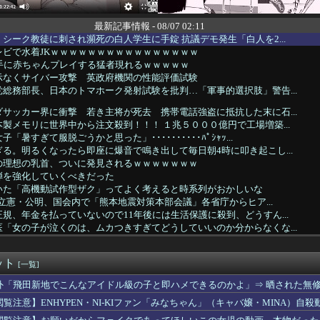
最新記事情報 - 08/07 02:11
シーク教徒に刺され瀕死の白人学生に手錠 抗議デモ発生「白人を2...
レビで水着JKｗｗｗｗｗｗｗｗｗｗｗｗｗｗｗｗ
相手に赤ちゃんプレイする猛者現れるｗｗｗｗｗ
指示なくサイバー攻撃 英政府機関の性能評価試験
総務部長、日本のトマホーク発射試験を批判…「軍事的選択肢」警告...
サッカー界に衝撃 若き主将が死去 携帯電話強盗に抵抗した末に石...
製メモリに世界中から注文殺到！！！ １兆５０００億円で工場増築...
「暑すぎて服脱ごうかと思った」･･････････ﾊﾟｼｬｯ...
る。明るくなったら即座に爆音で鳴き出して毎日朝4時に叩き起こし...
の理想の乳首、ついに発見されるｗｗｗｗｗｗｗ
弾を強化していくべきだった
いた「高機動試作型ザク」ってよく考えると時系列がおかしいな
道・立憲・公明、国会内で「熊本地震対策本部会議」各省庁からヒア...
規、年金を払っていないので11年後には生活保護に殺到、どうすん...
「女の子が泣くのは、ムカつきすぎてどうしていいのか分からなくな...
脇チラ見え！！
】予定立てるの苦手なので行き当たりばったりの旅行しかできません
ット
ーですら英語で日常会話が出来るのにお前らときたら……
[一覧]
ア旅行先ランキング、日本はタイ、インドネシアに次いで3位ランク...
外「飛田新地でこんなアイドル級の子と即ハメできるのかよ」⇒ 晒された無
２人が並んだ結果ｗｗｗｗｗｗｗｗｗｗｗｗｗｗｗｗｗｗｗｗｗｗｗ...
閲覧注意】ENHYPEN・NI-KIファン「みなちゃん」（キャバ嬢・MINA）自殺
ゃん、とち狂ったツイートをするｗｗｗｗｗｗｗｗｗｗｗ
運転手、儲かりまくることが判明ｗｗｗｗｗｗｗｗｗｗｗｗｗｗｗｗ...