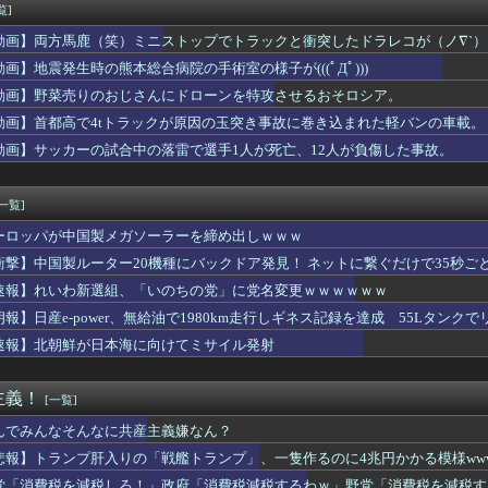
全に『鬼頭』な女キャラwwwwww
覧]
うしても無理で吐きそう
動画】両方馬鹿（笑）ミニストップでトラックと衝突したドラレコが（ノ∇`）
××なの？
から75キロまで落としたわいのダイエット法教えてあげる
動画】地震発生時の熊本総合病院の手術室の様子が(((ﾟДﾟ)))
イス】「変身ベルト DXマイスドライバー」ほか【本日予約開始！...
動画】野菜売りのおじさんにドローンを特攻させるおそロシア。
モール熊本の爆発原因が判明！！！！
動画】首都高で4tトラックが原因の玉突き事故に巻き込まれた軽バンの車載。
仰向けにしてお腹を踏んだ。そして「俺が一番偉いってわかって、お...
弾道ミサイル40発供与、ミサイル部隊90人派遣開始…さらに80...
動画】サッカーの試合中の落雷で選手1人が死亡、12人が負傷した事故。
んなに共産主義嫌なん？
「e EDENS ZERO ～究極LT～」の初打ち感想 出...
[一覧]
ーロッパが中国製メガソーラーを締め出しｗｗｗ
衝撃】中国製ルーター20機種にバックドア発見！ ネットに繋ぐだけで35秒ご
速報】れいわ新選組、「いのちの党」に党名変更ｗｗｗｗｗｗ
朗報】日産e-power、無給油で1980km走行しギネス記録を達成 55Lタンクでリ
速報】北朝鮮が日本海に向けてミサイル発射
主義！
[一覧]
んでみんなそんなに共産主義嫌なん？
悲報】トランプ肝入りの「戦艦トランプ」、一隻作るのに4兆円かかる模様www
党「消費税を減税しろ！」政府「消費税減税するわｗ」野党「消費税を減税す