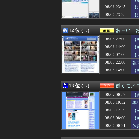
08/07 00:21
【新台評価】パチ
08/06 23:45
08/07 00:19
【動画】乃木坂
【
08/07 00:19
【画像】Kカッ
08/06 23:25
【
08/07 00:18
【海外の反応】冨
08/07 00:18
【衝撃】手術中に
08/07 00:15
DeNA・相川監
12 位 (→)
お～い！
08/07 00:15
９０年代ってレ
08/06 22:00
【
08/07 00:15
【画像】どえらい
08/07 00:15
【画像】東大生
08/06 14:00
【
08/07 00:13
【悲報】株式投資
08/06 07:00
【
08/07 00:12
【速報】ダンロン
08/05 22:00
08/07 00:12
不倫相手(男)が
報
08/07 00:12
【画像】小学生ア
08/05 14:00
【
08/07 00:12
【画像】ケロンヌ
08/07 00:11
【ホロライブ】Yo
08/07 00:11
【愕然】新幹線
13 位 (→)
働くモノニ
08/07 00:11
【悲報】吉岡里帆
08/07 00:57
【
08/07 00:11
【画像】あの人
08/07 00:10
元山飛優←意外
08/06 19:52
専
08/07 00:10
【画像】セクシ
08/06 12:39
【
08/07 00:10
【動画】スレンダ
08/06 08:00
【
08/07 00:10
オタク「実際にプ
08/07 00:10
「安物買いの銭失
08/06 00:21
体
08/07 00:10
【外国人採用アン
08/07 00:09
【FF14】フォ