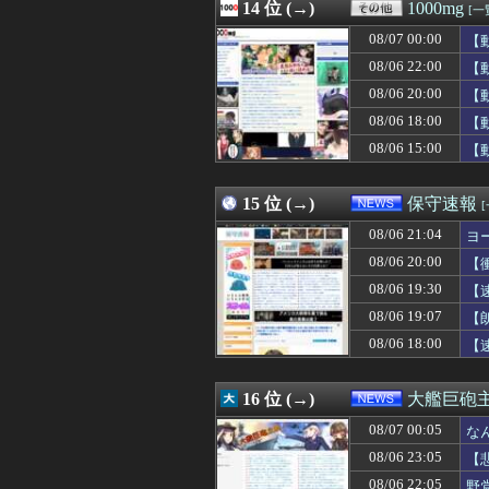
08/07 00:09
14 位 (→)
【画像】髪型が完
1000mg
[一
08/07 00:09
あの咀嚼音がど
08/07 00:00
【
08/07 00:09
しぐれういって×
08/07 00:09
08/06 22:00
半年で115キロ
【
08/07 00:07
【仮面ライダーマ
08/06 20:00
【
08/07 00:07
【速報】イオン
08/06 18:00
【
08/07 00:06
彼がうちの老犬を
08/07 00:06
北朝鮮がロシアに
08/06 15:00
【
08/07 00:05
なんでみんなそ
08/07 00:05
【新台評価】パチンコ
15 位 (→)
保守速報
08/06 21:04
ヨ
08/06 20:00
【
08/06 19:30
【
08/06 19:07
【
08/06 18:00
【
16 位 (→)
大艦巨砲
08/07 00:05
な
08/06 23:05
【
08/06 22:05
野