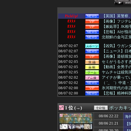
PickUp!
【英国】英警察、
ｵﾇﾇﾒ
【画像】フジテ
ｵﾇﾇﾒ
【嫉妬罪】JK
ｵﾇﾇﾒ
【悲報】AIが
ｵﾇﾇﾒ
北朝鮮の金与正党
08/07 02:07
【凶気】ウガンダ
08/07 02:07
【ニュース】日本
08/07 02:05
【画像】道頓堀女子
08/07 02:05
セミがうるさすぎ
08/07 02:05
【動画】全男子
08/07 02:05
ヤムチャは繰気
08/07 02:02
アイナが乗って
08/07 02:02
（ ´_ゝ`）中
08/07 02:00
氷河期世代の非正
08/07 02:00
【悲報】精神科医
08/07 02:00
福戸あやアナ 
08/07 02:00
【ラブライブ！
1 位 (→)
ポッカキ
08/07 02:00
はじめしゃちょ
08/07 01:55
欧州旅行者のアジ
08/06 22:22
海
08/07 01:50
【画像】女子アナ
08/06 21:21
【
08/07 01:50
【悲報】クロち
08/07 01:50
【悲報】タクシー
08/06 20:20