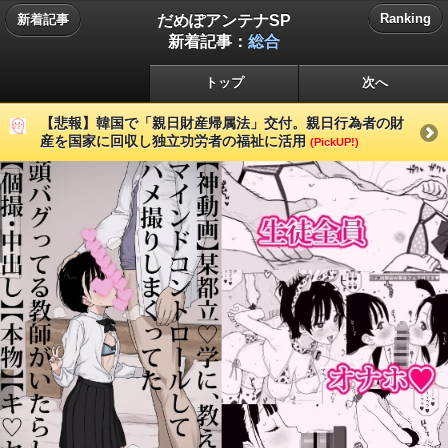
だめぽアンテナSP
Ranking
新着記事
新着記事：
総合
トップ
次へ
【悲報】韓国で「親日財産帰属法」交付。親日行為者の財
産を国家に回収し独立功労者の福祉に活用
(PickUP!)