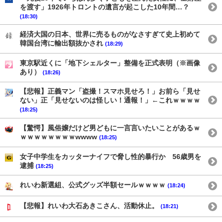
を渡す」1926年トロントの遺言が起こした10年間…？
(18:30)
経済大国の日本、世界に売るものがなさすぎて史上初めて
韓国台湾に輸出額抜かされ
(18:29)
東京駅近くに「地下シェルター」整備を正式表明（※画像
あり）
(18:26)
【悲報】正義マン「盗撮！スマホ見せろ！」お前ら「見せ
ない」正「見せないのは怪しい！通報！」←これｗｗｗｗ
(18:25)
【驚愕】風俗嬢だけど男どもに一言言いたいことがあるｗ
ｗｗｗｗｗｗｗｗwwww
(18:25)
女子中学生をカッターナイフで脅し性的暴行か 56歳男を
逮捕
(18:25)
れいわ新選組、公式グッズ半額セールｗｗｗｗ
(18:24)
【悲報】れいわ大石あきこさん、活動休止。
(18:21)