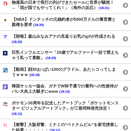
物価高の日本で長打の列ができたセールに世界が騒然！
←「我が国でもやってくれ！」（海外の反応）
(18:21)
【NBA】ドンチッチの元婚約者が5000万ドルの養育費と
親権を要求
(18:20)
【朗報】森山みなみアナの見返りお乳のgifが作成される
(18:20)
巨乳インフルエンサー「20歳でアルファード一括で買えち
ゃう私って素敵」
(18:20)
【動画】顔30お○ぱい100のグラドル、あたシコってしま
うｗｗｗ
(18:19)
韓国サッカー協会、ガチでW杯予選での審判への性接待が
バレ大炎上大騒ぎにwww
(18:15)
ポケモン30周年を記念したアートブック「ポケットモンス
ター ビジュアルアートブック」が三冊同時発売決定！
(18:12)
【衝撃】大阪府警、ミナミの“ベトナムビル”を家宅捜索し
た結果・・・・・・
(18:12)