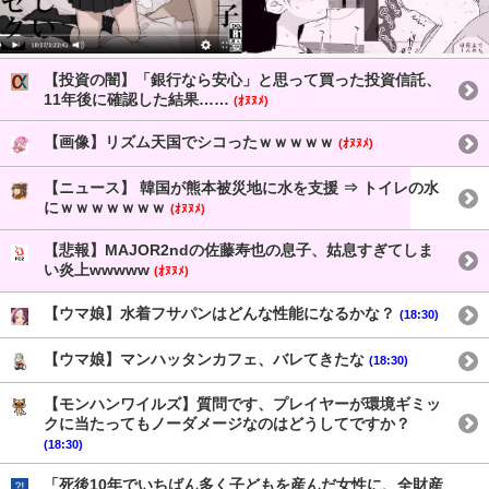
【投資の闇】「銀行なら安心」と思って買った投資信託、
11年後に確認した結果……
(ｵﾇﾇﾒ)
【画像】リズム天国でシコったｗｗｗｗｗ
(ｵﾇﾇﾒ)
【ニュース】 韓国が熊本被災地に水を支援 ⇒ トイレの水
にｗｗｗｗｗｗｗ
(ｵﾇﾇﾒ)
【悲報】MAJOR2ndの佐藤寿也の息子、姑息すぎてしま
い炎上wwwww
(ｵﾇﾇﾒ)
【ウマ娘】水着フサパンはどんな性能になるかな？
(18:30)
【ウマ娘】マンハッタンカフェ、バレてきたな
(18:30)
【モンハンワイルズ】質問です、プレイヤーが環境ギミッ
クに当たってもノーダメージなのはどうしてですか？
(18:30)
「死後10年でいちばん多く子どもを産んだ女性に、全財産