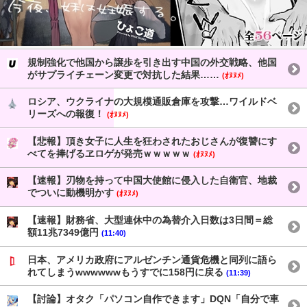
規制強化で他国から譲歩を引き出す中国の外交戦略、他国
がサプライチェーン変更で対抗した結果……
(ｵﾇﾇﾒ)
ロシア、ウクライナの大規模通販倉庫を攻撃…ワイルドベ
リーズへの報復！
(ｵﾇﾇﾒ)
【悲報】頂き女子に人生を狂わされたおじさんが復讐にす
べてを捧げるヱロゲが発売ｗｗｗｗｗ
(ｵﾇﾇﾒ)
【速報】刃物を持って中国大使館に侵入した自衛官、地裁
でついに動機明かす
(ｵﾇﾇﾒ)
【速報】財務省、大型連休中の為替介入日数は3日間＝総
額11兆7349億円
(11:40)
日本、アメリカ政府にアルゼンチン通貨危機と同列に語ら
れてしまうwwwwwwもうすでに158円に戻る
(11:39)
【討論】オタク「パソコン自作できます」DQN「自分で車