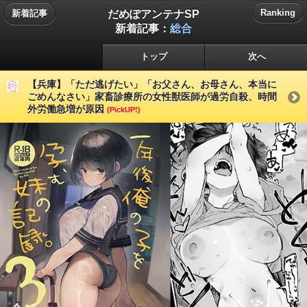
だめぽアンテナSP
Ranking
新着記事
新着記事：
総合
トップ
次へ
【兵庫】「ただ逃げたい」「お父さん、お母さん、本当に
ごめんなさい」家畜診療所の女性獣医師が過労自殺、時間
外労働急増が原因
(PickUP!)