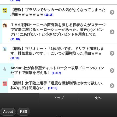
(11:18)
【悲報】ブラジルでサッカーの人気がなくなってしまった
理由ｗｗｗｗｗｗｗ
(11:18)
ＴＶの戦隊ヒーローの変身前を演じる役者さんがステージ
で実際に演じるヒーローショーがあった。黄色(♂)とピン
ク(♀)にあげたい！と小さなプレゼントを用意してた
(11:18)
【朗報】マリオカート「1位弱いです、ドリフト加速しま
す、排気量低いです」←こいつが覇権取った理由ｗｗｗ
(11:18)
Anduril社が自律型ティルトローター攻撃ドローンのコン
セプトで衝撃を与える！
(11:17)
【朗報】女子陸上選手「過度な撮影制限はやめて欲しい、
私のお尻は問題ない」
(11:16)
トップ
次へ
About
RSS