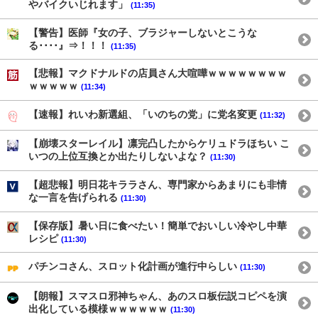
やバイクいじれます」
(11:35)
【警告】医師『女の子、ブラジャーしないとこうな
る････』⇒！！！
(11:35)
【悲報】マクドナルドの店員さん大喧嘩ｗｗｗｗｗｗｗｗ
ｗｗｗｗｗ
(11:34)
【速報】れいわ新選組、「いのちの党」に党名変更
(11:32)
【崩壊スターレイル】凛完凸したからケリュドラほちい こ
いつの上位互換とか出たりしないよな？
(11:30)
【超悲報】明日花キララさん、専門家からあまりにも非情
な一言を告げられる
(11:30)
【保存版】暑い日に食べたい！簡単でおいしい冷やし中華
レシピ
(11:30)
パチンコさん、スロット化計画が進行中らしい
(11:30)
【朗報】スマスロ邪神ちゃん、あのスロ板伝説コピペを演
出化している模様ｗｗｗｗｗｗ
(11:30)