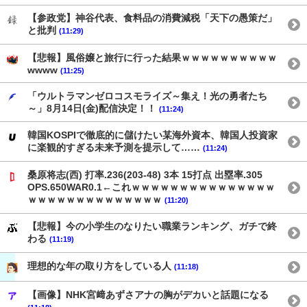
【参政党】神谷代表、食料品の消費減税「天下の愚策だ」
と批判
(11:29)
【悲報】風俗嬢と旅行に行った結果ｗｗｗｗｗｗｗｗｗｗ
wwww
(11:25)
「ウルトラマンゼロコスモライズ～集え！光の勇者たち
～」8月14日(金)配信決定！！
(11:24)
韓国KOSPIで徹底的に儲けたい某海外資本、韓国人投資家
に楽観的すぎる未来予測を提示して……
(11:24)
桑原将志(西) 打率.236(203-48) 3本 15打点 出塁率.305
OPS.650WAR0.1←これｗｗｗｗｗｗｗｗｗｗｗｗｗｗｗ
ｗｗｗｗｗｗｗｗｗｗｗｗｗｗ
(11:20)
【悲報】今の小学生のなりたい職業ランキング、ガチで終
わる
(11:19)
理想的な年の取り方をしている人
(11:18)
【画像】NHK宮﨑あずさアナの胸がデカいと話題になる