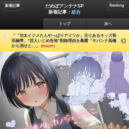
だめぽアンテナSP
Ranking
新着記事
新着記事：
総合
トップ
次へ
「「功太イジメたんやっぱりアイツか」元りあるキッズ長
田融季、“芸人いじめ告発”削除理由を暴露「サバンナ高橋
から消せと…」
(PickUP!)