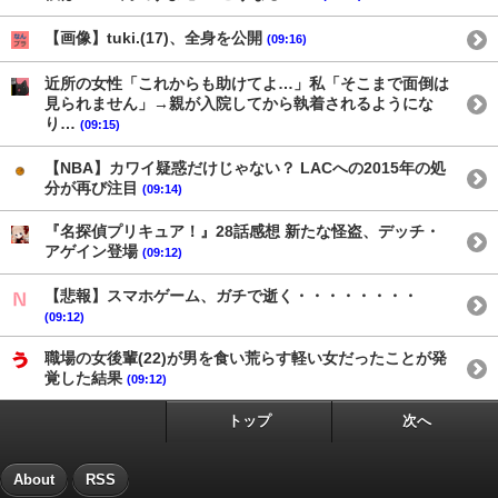
【画像】tuki.(17)、全身を公開
(09:16)
近所の女性「これからも助けてよ…」私「そこまで面倒は
見られません」→親が入院してから執着されるようにな
り…
(09:15)
【NBA】カワイ疑惑だけじゃない？ LACへの2015年の処
分が再び注目
(09:14)
『名探偵プリキュア！』28話感想 新たな怪盗、デッチ・
アゲイン登場
(09:12)
【悲報】スマホゲーム、ガチで逝く・・・・・・・・
(09:12)
職場の女後輩(22)が男を食い荒らす軽い女だったことが発
覚した結果
(09:12)
トップ
次へ
About
RSS