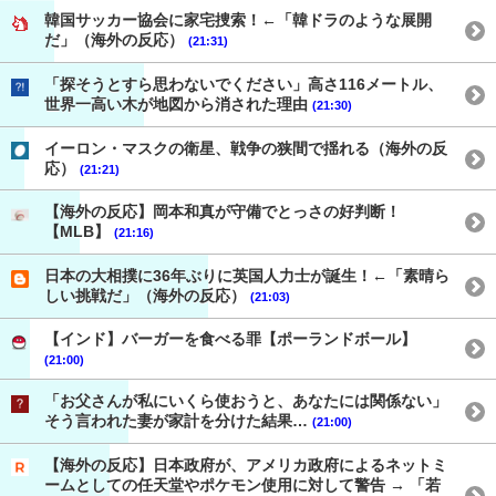
韓国サッカー協会に家宅捜索！←「韓ドラのような展開
だ」（海外の反応）
(21:31)
「探そうとすら思わないでください」高さ116メートル、
世界一高い木が地図から消された理由
(21:30)
イーロン・マスクの衛星、戦争の狭間で揺れる（海外の反
応）
(21:21)
【海外の反応】岡本和真が守備でとっさの好判断！
【MLB】
(21:16)
日本の大相撲に36年ぶりに英国人力士が誕生！←「素晴ら
しい挑戦だ」（海外の反応）
(21:03)
【インド】バーガーを食べる罪【ポーランドボール】
(21:00)
「お父さんが私にいくら使おうと、あなたには関係ない」
そう言われた妻が家計を分けた結果…
(21:00)
【海外の反応】日本政府が、アメリカ政府によるネットミ
ームとしての任天堂やポケモン使用に対して警告 → 「若