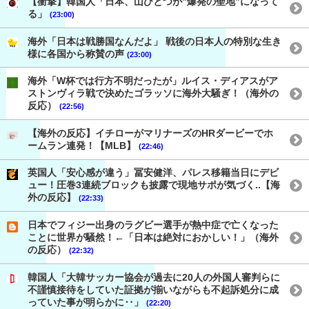
【衝撃】韓国人「日本、山ひとつが”爆発の聖地”になって
る」
(23:00)
海外「日本は戦勝国なんだよ」 戦後の日本人の特別な生き
様に各国から称賛の声
(23:00)
海外「W杯では行方不明だったが」ルイス・ディアスがア
ストンヴィラ戦で決めたゴラッソに海外大騒ぎ！（海外の
反応）
(22:56)
【海外の反応】イチローがマリナーズのHRダービーでホ
ームラン連発！【MLB】
(22:46)
英国人「安心感が違う」冨安健洋、パレス移籍当日にデビ
ュー！圧巻3連続ブロックも披露で現地サポが気づく..【海
外の反応】
(22:33)
日本でフィジー出身のラグビー選手が熱中症で亡くなった
ことに世界が騒然！←「日本は絶対におかしい！」（海外
の反応）
(22:32)
韓国人「大韓サッカー協会が過去に20人の外国人審判らに
不謹慎接待をしていた証拠が揃いながらも不起訴処分に成
っていた事が明らかに‥」
(22:20)