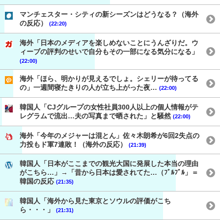
マンチェスター・シティの新シーズンはどうなる？（海外
の反応）
(22:20)
海外「日本のメディアを楽しめないことにうんざりだ。ウ
ィーブの評判のせいで自分もその一部になる気分になる」
(22:00)
海外「ほら、明かりが見えるでしょ。シェリーが待ってる
の」一週間寝たきりの人が立ち上がった夜…
(22:00)
韓国人「CJグループの女性社員300人以上の個人情報がテ
レグラムで流出…夫の写真まで晒された」と騒然
(22:00)
海外「今年のメジャーは混とん」佐々木朗希が6回2失点の
力投もド軍7連敗！（海外の反応）
(21:39)
韓国人「日本がここまでの観光大国に発展した本当の理由
がこちら…」→「昔から日本は愛されてた…（ﾌﾞﾙﾌﾞﾙ」＝
韓国の反応
(21:35)
韓国人「海外から見た東京とソウルの評価がこち
ら・・・」
(21:31)