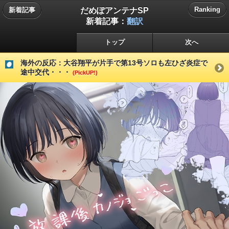
だめぽアンテナSP
Ranking
新着記事
新着記事：
翻訳
トップ
次へ
海外の反応：大谷翔平が片手で第13号ソロも左ひざ炎症で
途中交代・・・
(PickUP!)