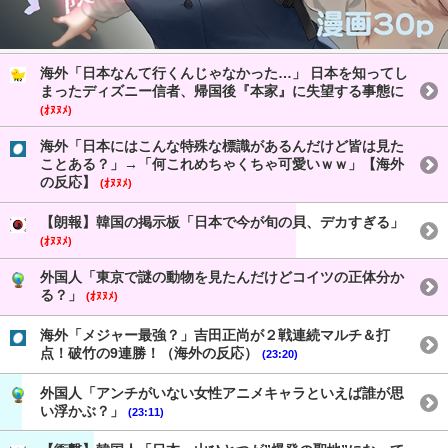
海外「日本なんて行くんじゃなかった…」 日本を知ってし
まったディズニー信者、帰国後『本家』に失望する事態に
(ｵﾇﾇﾒ)
海外「日本にはこんな特殊な標識があるんだけど皆は見た
ことある？」→「何これめちゃくちゃ可愛いｗｗ」【海外
の反応】
(ｵﾇﾇﾒ)
【朗報】韓国の掲示板「日本で今が旬の貝、デカすぎる」
(ｵﾇﾇﾒ)
外国人「東京で謎の動物を見たんだけどコイツの正体分か
る？」
(ｵﾇﾇﾒ)
海外「メジャー最強？」吉田正尚が２戦連続マルチ＆打
点！破竹の9連勝！（海外の反応）
(23:20)
外国人「アンチがいない女性アニメキャラといえば誰が思
い浮かぶ？」
(23:11)