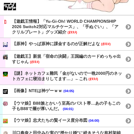
【遊戯王情報】「Yu-Gi-Oh! WORLD CHAMPIONSHIP
2026 Switch2対応マルチケース」、「手ぬぐい」、「ア
クリルプレート」グッズ紹介
(ｵﾇﾇﾒ)
【原神】やっぱ原神に課金するのが正解だよな
(ｵﾇﾇﾒ)
【遊戯王】新規「宿命の決闘」王国編のカードめっちゃ出
すじゃん
(ｵﾇﾇﾒ)
【謎】ネットカフェ難民「金がないので一晩2000円のネッ
トカフェに寝泊まりしてます…」←これ
(ｵﾇﾇﾒ)
【画像】NTEは神ゲーｗｗ
(04:05)
【ウマ娘】B88族とかいう至高のバスト帯…あの子もこの
子もB88で層が厚いんだ。
(04:01)
【ウマ娘】忠犬たちの賢イーヌ度分布図
(04:00)
川口春奈と田中みな実の"授かり婚"に続きそうな有村架純