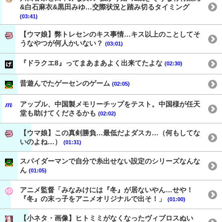
&白石麻衣&黒田みゆ…交際状況と踏み切るタイミング
(03:41)
【ウマ娘】弊トレセンのキス事情…キス以上のことしてそ
うなやつが何人かいない？
(03:01)
『ドラクエ8』ってまあまあよく出来てたよな
(02:30)
昔遊んでたゲーセンのゲーム
(02:05)
アップル、中国製メモリーチップをテスト。中国様が任天
堂も助けてくださるかも
(02:02)
【ウマ娘】この真剣勝負…最低だよダスカ…（何もしてな
いのよね…）
(01:31)
スパイダーマンで自分で糸出せない設定のシリーズなんな
ん
(01:05)
アニメ監督「みなみけには『冬』が居ないやん…せや！
『冬』の末っ子をアニメオリジナルで出そ！」
(01:00)
【小ネタ・画像】ヒトミミがなくなったヴィブロスぬい