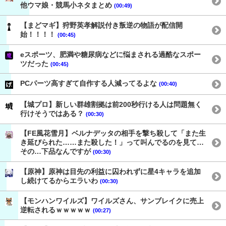
他ウマ娘・競馬小ネタまとめ
(00:49)
【まどマギ】狩野英孝解説付き叛逆の物語が配信開
始！！！！
(00:45)
eスポーツ、肥満や糖尿病などに悩まされる過酷なスポー
ツだった
(00:45)
PCパーツ高すぎて自作する人減ってるよな
(00:40)
【城プロ】新しい群雄割拠は前200秒行ける人は問題無く
行けそうではある？
(00:30)
【FE風花雪月】ベルナデッタの相手を撃ち殺して「また生
き延びられた……また殺した！」って叫んでるのを見て…
その…下品なんですが
(00:30)
【原神】原神は目先の利益に囚われずに星4キャラを追加
し続けてるからエラいわ
(00:30)
【モンハンワイルズ】ワイルズさん、サンブレイクに売上
逆転されるｗｗｗｗｗ
(00:27)