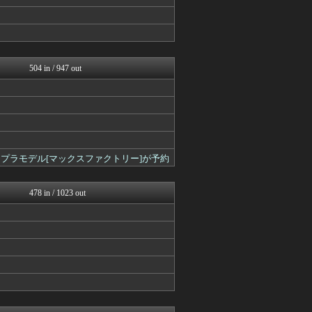
馬鳥速報
スターライト速報 -遊戯王...
ウマ娘うまぴょい速報
あ艦これ ～艦隊これくしょ...
艦これ速報 艦隊これくしょ...
スマブラ屋さん | スマブ...
504 in / 947 out
ゲーム魔人
PlaySphere | ...
Y速報
ウマ娘まとめ超速報！
パカ娘速報！！ウマ娘まとめ...
けおけお速報
遊戯王マスターデュエルまと...
ナウス〕プラモデル[マックスファクトリー]が予約
PlaySphere | ...
うまぴょいチャンネル -ウ...
艦これ速報 艦隊これくしょ...
478 in / 1023 out
Y速報
馬鳥速報
2ch東方スレ観測所
FGOまとめ速報
ウマ娘うまぴょい速報
ゲーム魔人
けおけお速報
まどドラまとめ速報 魔法少...
FGOまとめ速報