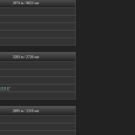
3974 in / 8653 out
Y速報
スターライト速報 -遊戯王...
カンダタ速報
カンダタ速報
げぇ速
原神速報 | GENSHI...
mutyunのゲーム+αブ...
ウマ娘まとめ超速報！
チゲ速
ウマ娘うまぴょい速報
3283 in / 2720 out
ウマ娘まとめ速報うまろぐ
mutyunのゲーム+αブ...
あ艦これ ～艦隊これくしょ...
ゆるゲーマー遅報
Y速報
けおけお速報
だけど
カンダタ速報
ゲーム魔人
ルフレch. - ファイア...
スターライト速報 -遊戯王...
2895 in / 2319 out
原神速報 | GENSHI...
カンダタ速報
モンハンまとめ速報【モンハ...
ウマ娘うまぴょい速報