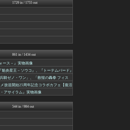
Y速報
1729 in / 1755 out
ルフレch. - ファイア...
モンハンまとめ速報【モンハ...
ウマ娘まとめ超速報！
げぇ速
スターライト速報 -遊戯王...
艦これ速報 艦隊これくしょ...
ゆるゲーマー遅報
あ艦これ ～艦隊これくしょ...
スマブラ屋さん | スマブ...
馬鳥速報
861 in / 1434 out
ゲーム魔人
ドフォース－』実物画像
ウマ娘うまぴょい速報
ゴルシch.｜ウマ娘まとめ...
ア』、『魁炎星王－ソウコ』、『トーテムバード』
ルフレch. - ファイア...
兵騎ゼノ・ワン」、「救惺の轟拳 フィス
モンハンまとめ速報【モンハ...
馬鳥速報
ニメ放送開始25周年記念コラボカフェ【復活
遊戯王マスターデュエルまと...
t-ソウル・アサイラム』実物画像
うまぴょいチャンネル -ウ...
PlaySphere | ...
ゆるゲーマー遅報
544 in / 984 out
Y速報
あ艦これ ～艦隊これくしょ...
艦これ速報 艦隊これくしょ...
2ch東方スレ観測所