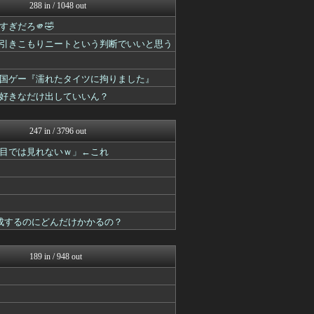
PlaySphere | ...
288 in / 1048 out
アルセウス速報＠ポケモンま...
ぎだろ🫵🤣
スマブラ屋さん | スマブ...
原神速報 | GENSHI...
引きこもりニートという判断でいいと思う
ルフレch. - ファイア...
モンハンまとめ速報【モンハ...
国ゲー『濡れたタイツに拘りました』
馬鳥速報
ウマ娘まとめ超速報！
好きなだけ出していいん？
遊戯王マスターデュエルまと...
うまぴょいチャンネル -ウ...
247 in / 3796 out
目では見れないｗ」←これ
成するのにどんだけかかるの？
189 in / 948 out