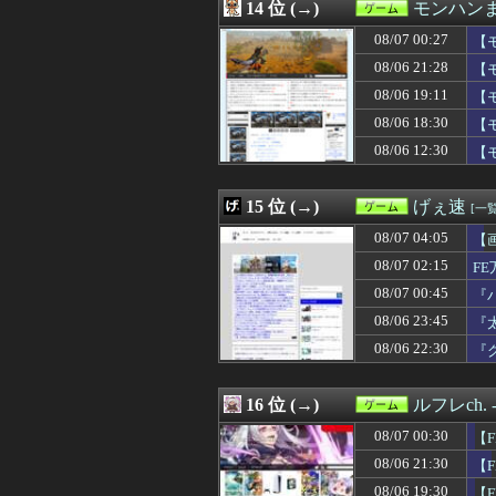
08/06 13:30
14 位 (→)
究極の8bit新作
モンハン
08/06 13:30
サンドパンとか
08/07 00:27
【
08/06 12:47
卒制で作った旧
08/06 12:30
08/06 21:28
【原神】シンプ
【
08/06 12:30
【FE万紫千紅
08/06 19:11
【
08/06 12:30
【モンハンワイル
08/06 18:30
【
08/06 12:19
【FF14怪談話
08/06 12:08
【ウマ娘】ハフ
08/06 12:30
【
08/06 12:03
【遊戯王】「堕
08/06 12:01
【ウマ娘】たま
15 位 (→)
げぇ速
[一覧
08/07 04:05
【
08/07 02:15
F
08/07 00:45
『
08/06 23:45
『
08/06 22:30
『
16 位 (→)
ルフレch
08/07 00:30
【
08/06 21:30
【
08/06 19:30
【