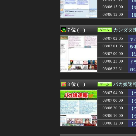
08/06 21:05
【FE万紫千紅】
08/06 21:03
【FF14】寝転が
08/06 15:00
【
08/06 21:02
なぜ日本が誇る
08/06 12:00
【
08/06 21:02
【遊戯王OCG情報】U
08/06 21:01
【ウマ娘】昔か
08/06 21:01
【ウマ娘】まる
7 位 (→)
カンダタ
08/06 21:00
【東方】獣人キ
08/06 21:00
08/07 02:05
ライター「Switc
ヤ
08/06 21:00
【グラブル】毎
08/07 01:05
桜
08/06 21:00
【艦これ】煙幕
08/07 00:00
【
08/06 21:00
ゲオ「物理メデ
08/06 21:00
大学生のキモオ
08/06 23:00
ド
08/06 20:47
【衝撃】SHIE
08/06 22:31
F
08/06 20:33
【遊戯王】「シ
08/06 20:32
ゲーフリ「Beast 
08/06 20:25
フロム以外の高難
8 位 (→)
パカ娘速
08/06 20:05
おっさん「昔のゲ
08/07 04:00
08/06 20:01
『みんなのゴルフ
【
08/06 20:01
【8月LOH】こ
08/07 00:00
【
08/06 20:00
【朗報】『冥王計
08/06 20:00
【
08/06 20:00
【グラブル】ぐら
08/06 20:00
【ウマ娘】唐突
08/06 16:00
【
08/06 20:00
『真・女神転生』
08/06 12:00
【
08/06 20:00
【遊戯王ラッシュ
08/06 19:35
【ポケモンSV】