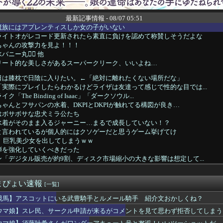
最新記事情報 - 08/07 05:51
魔族にはアプレンティスしか女の子がいない
ライトオがレコード更新されたら素直に負けを認めて称賛しそうだよな
ちゃんの攻撃力を見よ！！！
ー丸👯‍♀️ 他
リート的な美しさがあるスーパークリーク、いいよね…
日は膝枕で日陰に入りたい。←「絶対に離れたくない場所だな」
実際にプレイしたらわかるけどライザは友達って感じで性的な目では...
The Binding of Isaac」「ダークソウル...
ゃんとフサパンの水着、DKPIとDKPIが触れてる構図が良き…
はボサボサな忠犬ミラ公たち
水着がそのまま入るジャーニー…まるで成長していない！？
と言われているが個人的にはクソゲーだと思うゲーム挙げてけ
、巨乳美少女を出してしまうｗｗ
弾を強化していくべきだった
「デジタル販売が約9割、ディスク市場縮小の大きな影響は想定して...
サポカの序盤あるある。「後に回すと逃げ回る」
いわけないだろwwwwww
まぴょい速報
ットにいる武豊騎手とルメール騎手 紹介文おかしくね？
[一覧]
UTILITY SELECTION収録『聖なる心のバリア ...
競馬】アスコットにいる武豊騎手とルメール騎手 紹介文おかしくね？
ちゃん・のあ先輩・もちづきさん「結婚してください！」←どうする？
ウマ娘】スレ民、サークル申請が来るがコメントを見て思わず拒否してしまう
ト』っていうゲームを2作連続クリアした
ナナとカオル』作者、大腸がんステージ4