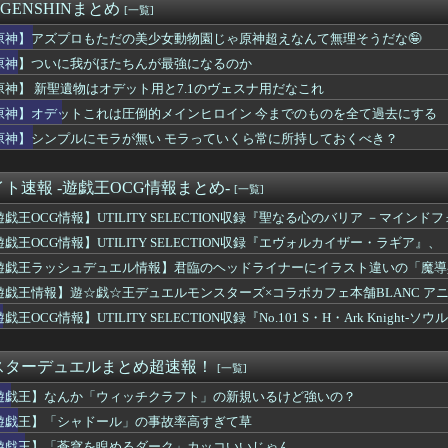
ラン8位wwwwww
 GENSHINまとめ
[一覧]
錬成で一番強いのマリータじゃね？？？
ルズ】ゲームを発売日に買う最大のメリットってなんすか？
原神】アズプロもただの美少女動物園じゃ原神超えなんて無理そうだな🤪
ユニとゼファーは作者がキャラエミュできないせいで二次創作少ない
原神】ついに我がほたちんが最強になるのか
ムとソウルライク系ってどっちが面白いと思う？
原神】 新聖遺物はオデット用と7.1のヴェスナ用だなこれ
デュエル情報】君臨のヘッドライナーに「サンダービート・クラッシ...
ソ連艦てまたユーロの仲間入りしとんのか
原神】オデットこれは圧倒的メインヒロイン 今までのものを全て過去にする
秘宝伝説』とかいう過大評価ゲーム
原神】シンプルにモラが無い モラっていくら常に所持しておくべき？
E5はどっちの方が難しい？ E5甲はウイニングランって聞いたん...
わの説明をするもド下手くそな私と正論な友人がコチラ・・・・・
8年熊本地震」への支援として、義援金3000万円の寄付を発表。...
ト速報 -遊戯王OCG情報まとめ-
[一覧]
レ、月収1億円ｗｗｗそりゃ外出るのにボディガードつけるわ…
遊戯王OCG情報】UTILITY SELECTION収録『聖なる心のバリア －マイン
オン、このソース食べても大丈夫なやつ？
んという言葉が似合うウマ娘
遊戯王OCG情報】UTILITY SELECTION収録『エヴォルカイザー・ラギ
英雄「双界マルス・ルキナ」「魔器ルフレ女」「クロム」「シーダ」...
物画像
遊戯王ラッシュデュエル情報】君臨のヘッドライナーにイラスト違いの「魔導
ズ】日本製ゲーム『おにぎりのグラフィックに拘りました』中国ゲー...
」が収録決定！
日に「Switch2版でコンテンツ内でデータロードに時間を要...
遊戯王情報】遊☆戯☆王デュエルモンスターズ×コラボカフェ本舗BLANC ア
穹を睨めるダーク」カッコいいじゃん
】開催決定！
戯王OCG情報】UTILITY SELECTION収録『No.101 S・H・Ark Knigh
ランダルってもしかして欠点がないのでは…？
サバイバルホラー『ザ・ナイン・チャーネル ー第九納骨室ー』PS...
F WORLD』、改善に向けてアプデ計画公表
スターデュエルまとめ超速報！
[一覧]
なのGOLF WORLD』、改善に向けてアプデ計画公表
遊戯王】なんか「ウィッチクラフト」の新規いるけど強いの？
に居眠りふぶき 他
旅って結局何するイベントなの
遊戯王】「シャドール」の事故率高すぎて草
遊戯王】「蒼穹を睨めるダーク」カッコいいじゃん