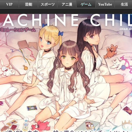
VIP
芸能
スポーツ
アニ漫
ゲーム
YouTube
生活