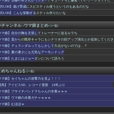
ウマ娘】須藤叶希さんがワンダーアキュート号と邂逅！いいツーショットだ
知の下地、彼が持ってますよ👍🏻
8月LOH】逃げ育成にスピスティル使うというのもあるのだな
ロもただの美少女動物園じゃ原神超えなんて無理そうだな🤪
ズ】ワイルズ買っといてまだ自分を健常者だと思ってるのヤバすぎだ...
8月LOH】こんな挙動するスティル作りたいな
ークタワー魔の塔Nで「床トラップや生き急いでダッシュするソロが...
プものの9割は物語開始時点が既にn周目だったって仕掛けがあるよ...
チャンネル -ウマ娘まとめ-
[一覧]
なんて10秒で済むのにそれを面倒くさいとかDL版選ぶ理由だわと...
の胸を主張してトレーナーに迫るルラち
ウマ娘】自分の胸を主張してトレーナーに迫るルラち
報）ナイスネイチャ、討ち取られる
ウマ娘】昔からの既存キャラにもシナリオの顔アップ演出とか追加してくださ
ンドレスラグナロクでも周りから塩対応されてた可哀想なボス
きDKPIママって設定いいよね…
ウマ娘】デュランダルってもしかして欠点がないのでは…？
トールはなんて呼べばいいんだろうね
ウマ娘】夏の暑さにも元気なアーモンドッグ
倫理観無くせば普通に作れるんか？
ウマ娘】たまにはジョーダンについて語ろう
UTILITY SELECTION収録『エヴォルカイザー・...
1600万人が引退・・・
ーエムブレムさん、ついにキャラ成長率がゲーム内で見れるようにな...
とめちゃんねる
[一覧]
』って知面白いの？
民、サークル申請が来るがコメントを見て思わず拒否してしまう
ウマ娘】セイちゃんの攻撃力を見よ！！！
我がほたちんが最強になるのか
競馬】アイビスSD、レコード更新 24年ぶり
の新トレーラー、ネトフリ独占(6時間先行)ｗｗｗ
か「ウィッチクラフト」の新規いるけど強いの？
ウマ娘】フサイチパンドラちゃんの水着ｗｗｗ
ー」とかいうかつて有能クリエイターを続々と輩出した謎の界隈ww...
ウマ娘】ウマ娘の水着ガチャｗｗｗ
食べるアイスおいち！「きーん」ってするち。
ウマ娘】むほほｗ
』にありがちな事
戸を見ながら)
死亡説が本当にそうなのかで揉める話題になってるのを知って驚いて...