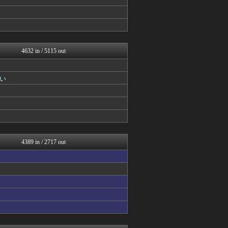
ルフレch. - ファイア...
原神速報 | GENSHI...
モンハンまとめ速報【モンハ...
馬鳥速報
まどドラまとめ速報 魔法少...
4632 in / 5115 out
mutyunのゲーム+αブ...
うまぴょいチャンネル -ウ...
ウマ娘まとめ速報うまろぐ
い
ミニゴブ速報 ～グラブルま...
パカ娘速報！！ウマ娘まとめ...
あ艦これ ～艦隊これくしょ...
ゆるゲーマー遅報
スターライト速報 -遊戯王...
Y速報
カンダタ速報
4389 in / 2717 out
げぇ速
ウマ娘うまぴょい速報
原神速報 | GENSHI...
ゲーム魔人
遊戯王マスターデュエルまと...
mutyunのゲーム+αブ...
ウマ娘まとめ速報うまろぐ
ゆるゲーマー遅報
城プロRE速報 -城プロR...
アルセウス速報＠ポケモンま...