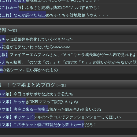
フォトナ（CV：黒沢ともよ）が紹介！
りながら麻雀ができる！Switch2版、携帯麻雀機として滅茶...
艦これ＆一般】ふるさと納税は熊本に全ツッパするでち！
巨大IP「北の国から」をオープンワールドゲーム化しないのか？
艦これ】なんか調べたらE5めちゃくちゃ対地艦使うやん・・・
TILITY SELECTION収録『No.101 S・...
らの既存キャラにもシナリオの顔アップ演出とか追加してください
で私のトレーナーさんみたい♪ ←「これぞ恋愛強者スペ一族…」
速報
[一覧]
ャラの耳どうなってるの問題
h2、499ドルでも安い800ドル超えるかも。PS5は直近...
ムチャは繰気弾を強化していくべきだった
週選別しないといけないアーティファクトの数がまた増えた…
木花道がモテないわけないだろwwwwww
してんのに大暴れしすぎちゃうか？
朗報】ファイアーエムブレムさん、ついにキャラ成長率がゲーム内で見れるよ
ィアが廃止されれば、ゲームはただ消費されるものになってしまう」
タはなぜエナジードリンク飲んでるアピールするんや
ラえもん映画、『のび太「の」』と『のび太「と」』の違いがわからないと話
Nで見つけた一定の人にバカ刺さりそうなオモチャがコチラｗｗｗｗ...
F10の名シーン←思い浮かべたもの
ャドール」の事故率高すぎて草
of Reincarnationは皆様からのご意見を真摯...
易度ゲーはやる気が出ない（皆がやってるゲームじゃないと達成感が...
報！！ウマ娘まとめブログ
[一覧]
ーム売ってくれええええええ(買わない)」
 WORLD』制作チームがロードマップ公開、無料の新規コース・...
ウマ娘】今日はボサボサな忠犬ミラ公たち
んな挙動するスティル作りたいな
ウマ娘】汗っかきDKPIママって設定いいよね…
画ゼオライマー』さん、たった2回のスパロボ参戦で大人気ロボ作品...
ウマ娘】唐突に来る一切接点無かった組み合わせ良いよね
ぶるっ！3150話 たぬき達と戦うアポロニアとシス
に来る一切接点無かった組み合わせ良いよね
ウマ娘】ポッケにドンキのペラコスでファッションショーしてほしい…
そういや何が女神で転生なのか全く気にしないでプレイしてた『真・...
ウマ娘】このチケット特に叡智だから禁止カードだろ！
デュエル情報】君臨のヘッドライナーに「捕らわれの竜姫」、「魔導...
改めて思うけど突然変異かってくらいメインストーリーがめちゃくち...