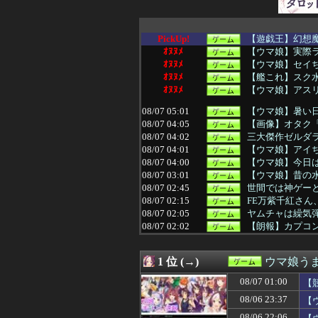
PickUp!
【遊戯王】幻想
ｵﾇﾇﾒ
【ウマ娘】実際
ｵﾇﾇﾒ
【ウマ娘】セイ
ｵﾇﾇﾒ
【艦これ】スク水バニ
ｵﾇﾇﾒ
【ウマ娘】アス
08/07 05:01
【ウマ娘】暑い
08/07 04:05
【画像】オタク「
08/07 04:02
三大傑作ゼルダライク「
08/07 04:01
【ウマ娘】アイち
08/07 04:00
【ウマ娘】今日
08/07 03:01
【ウマ娘】昔の
08/07 02:45
世間では神ゲー
08/07 02:15
FE万紫千紅さん
08/07 02:05
ヤムチャは繰気
08/07 02:02
【朗報】カプコン
08/07 01:31
【ウマ娘】友人
08/07 01:05
桜木花道がモテな
1 位 (→)
ウマ娘う
08/07 01:00
【競馬】アスコ
08/07 01:00
【遊戯王OCG情報】
08/07 01:00
【
08/07 01:00
ヤニネコ・みぃ
08/06 23:37
【
08/07 00:45
『パラノマサイ
08/07 00:45
【悲報】漫画『
08/06 22:06