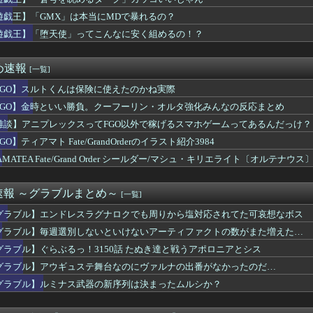
暗転演出で難しいと言われていたSwitch2版のWoL討滅戦...
UTILITY SELECTION収録『海晶乙女コーラルア...
遊戯王】「GMX」は本当にMDで暴れるの？
演ツアー、キャンセルが出たので２次募集開始！サンタアニタパーク...
遊戯王】「堕天使」ってこんなに安く組めるの！？
ら提督に着任するなら皆吹雪初期艦なんだろうか
を基地航空にいれたら半径伸びたりします？
さん、左目のコンタクトが曇ってしまったため急遽ステージ上で洗う...
め速報
[一覧]
レ卒業のカプコン、スト6に可愛すぎるフィリピン人キャラ実装！
FGO】スルトくんは保険に使えたのかね実際
クマシンで山道を駆け上がるヒルクライムレース『Classic...
itch2版、40fpsと判明
FGO】金時といい勝負。クーフーリン・オルタ強化みんなの反応まとめ
い家族が生えてくる可能性は全然あるからな
雑談】アニプレックスってFGO以外で稼げるスマホゲームってあるんだっけ？
ケにドンキのペラコスでファッションショーしてほしい…
』買おうか迷ってるけどボリュームはどんなもんなんだろう？
GO】ティアマト Fate/GrandOrderのイラスト紹介3984
X」は本当にMDで暴れるの？
AMATEA Fate/Grand Order シールダー/マシュ・キリエライト〔オルテ
舗経営のローグライクアクションRPG続編『Moonlight...
付開始
暑さにも元気なアーモンドッグ
】ふるさと納税は熊本に全ツッパするでち！
速報 ～グラブルまとめ～
[一覧]
ギャザリングが日本で流行らなかった理由ってなんなの？
グラブル】エンドレスラグナロクでも周りから塩対応されてた可哀想なボス
型「ブレイドバン」のエレゼン女性が美しすぎると話題に
ナメられてるこいしちゃん可愛いよね
グラブル】毎週選別しないといけないアーティファクトの数がまた増えた…
くんは保険に使えたのかね実際
グラブル】ぐらぶるっ！3150話 たぬき達と戦うアポロニアとシス
ルサイユリゾートファームにローズキングダムのパネルが到着
グラブル】アウギュステ舞台なのにヴァルナの出番がなかったのだ…
イブ新作ソシャゲ、またえちえち水着ガチャｗｗ
ィチョーク。食うところが全然ねえ…！
グラブル】ルミナス武器の新序列は決まったムルシか？
リリィも顔の上半分無かったけど、これって何かの伏線だったりする...
といい勝負。クーフーリン・オルタ強化みんなの反応まとめ