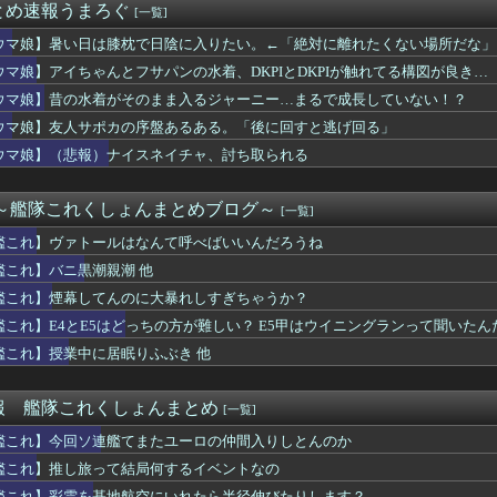
とめ速報うまろぐ
[一覧]
「迷彩服って効果ないだろ」 それではこちらをごらんください
デュエル情報】君臨のヘッドライナーにイラスト違いの「魔導兵騎ゼ...
ウマ娘】暑い日は膝枕で日陰に入りたい。←「絶対に離れたくない場所だな」
、『のび太「の」』と『のび太「と」』の違いがわからないと話題に
ウマ娘】アイちゃんとフサパンの水着、DKPIとDKPIが触れてる構図が良き…
ン←思い浮かべたもの
ク』新規なんだが6人育成し出して挫折した、これ全キャラ育成する...
ウマ娘】昔の水着がそのまま入るジャーニー…まるで成長していない！？
物はオデット用と7.1のヴェスナ用だなこれ
ウマ娘】友人サポカの序盤あるある。「後に回すと逃げ回る」
『30,606台』PS5『10,107台』スプラトゥーン...
ウマ娘】（悲報）ナイスネイチャ、討ち取られる
？トレーナーを襲わないウマ娘が一人もいなくない？
ョン選手「どう考えても調整の時期がおかしい。大会の真っただ中に...
叶希さんがワンダーアキュート号と邂逅！いいツーショットだ
 ～艦隊これくしょんまとめブログ～
[一覧]
ツに対するエアプ疑惑…先月何も言ってなかったのに今月急にスピ3...
でSwitch 2買ったけど一切使ってない。ワイだけ？
艦これ】ヴァトールはなんて呼べばいいんだろうね
潮親潮 他
艦これ】バニ黒潮親潮 他
ッチ』って言うほど必要か？
レム 万紫千紅さん、白人の美少女を出してしまうwww
艦これ】煙幕してんのに大暴れしすぎちゃうか？
ル』最近気付いたけどベジータ一家全員野菜の名前なんだな…
艦これ】E4とE5はどっちの方が難しい？ E5甲はウイニングランって聞いたん
ニメ化ブーム、はじまるｗｗｗｗｗｗｗ
艦これ】授業中に居眠りふぶき 他
ニメ化したら良さそうじゃない？ ちゃんとエロさとか大暮のセンス...
これ速攻でFEHに実装されそう
☆戯☆王デュエルモンスターズ×コラボカフェ本舗BLANC アニ...
報 艦隊これくしょんまとめ
[一覧]
トこれは圧倒的メインヒロイン 今までのものを全て過去にする
ッコいい竜騎士が活躍するゲーム最高だよな
艦これ】今回ソ連艦てまたユーロの仲間入りしとんのか
ズ】ワイルズの価格改定に文句言ってる奴らは社会を知らない引きこ...
艦これ】推し旅って結局何するイベントなの
げ育成にスピスティル使うというのもあるのだな
艦これ】彩雲を基地航空にいれたら半径伸びたりします？