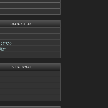
げぇ速
馬鳥速報
mutyunのゲーム+αブ...
スターライト速報 -遊戯王...
うまぴょいチャンネル -ウ...
ウマ娘まとめ速報うまろぐ
1865 in / 5111 out
2ch東方スレ観測所
Y速報
ミニゴブ速報 ～グラブルま...
あ艦これ ～艦隊これくしょ...
うになる
ゆるゲーマー遅報
カンダタ速報
題に
スマブラ屋さん | スマブ...
遊戯王マスターデュエルまと...
mutyunのゲーム+αブ...
ゲーム魔人
1771 in / 3659 out
げぇ速
PlaySphere | ...
ウマ娘うまぴょい速報
ゆるゲーマー遅報
ミニゴブ速報 ～グラブルま...
パカ娘速報！！ウマ娘まとめ...
けおけお速報
スターライト速報 -遊戯王...
アルセウス速報＠ポケモンま...