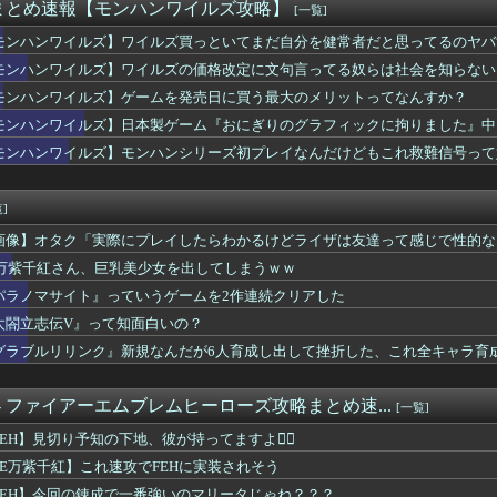
シューティングゲーム 『超翼戦騎エスティーク』8/6本日リリ...
まとめ速報【モンハンワイルズ攻略】
[一覧]
いう可愛さとかっこよさを兼ね備えたやつ
モンハンワイルズ】ワイルズ買っといてまだ自分を健常者だと思ってるのヤバす
帝国ホテルですが、投稿後すぐ帝国ホテルから連絡があり・・・・・
ルにモラが無い モラっていくら常に所持しておくべき？
モンハンワイルズ】ワイルズの価格改定に文句言ってる奴らは社会を知らない
】今のところこのリシテアみたいなデカパイ籠手使いが一番見た目好み
モンハンワイルズ】ゲームを発売日に買う最大のメリットってなんすか？
ズ】モンハンシリーズ初プレイなんだけどもこれ救難信号って好きな...
モンハンワイルズ】日本製ゲーム『おにぎりのグラフィックに拘りました』中
】道中の懲罰房にいたミコッテやララフェル女性たちをヒカセンが助...
バは本当にタクトちゃん来るの？
モンハンワイルズ】モンハンシリーズ初プレイなんだけどもこれ救難信号って
天使」ってこんなに安く組めるの！？
にはジョーダンについて語ろう
]
画像】オタク「実際にプレイしたらわかるけどライザは友達って感じで性的な
E万紫千紅さん、巨乳美少女を出してしまうｗｗ
パラノマサイト』っていうゲームを2作連続クリアした
太閤立志伝V』って知面白いの？
グラブルリリンク』新規なんだが6人育成し出して挫折した、これ全キャラ育
. - ファイアーエムブレムヒーローズ攻略まとめ速...
[一覧]
FEH】見切り予知の下地、彼が持ってますよ👍🏻
FE万紫千紅】これ速攻でFEHに実装されそう
FEH】今回の錬成で一番強いのマリータじゃね？？？