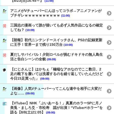
【8/23(日)16:45～】
(11:00)
アニメがVチューバーにんほってコラボ→アニメファンが
ブチギレｗｗｗｗｗｗｗｗｗｗ
(11:00)
三国志の漫画って誰が描いても必ず人気作品になるの確定
してね？
(10:09)
【朗報】初代ニンテンドースイッチさん、PS2の記録更新
に王手！世界一まで残り150万台
(10:00)
夏だしサバイバル！夕刻ロベルが挑むドキドキの無人島生
活と告白シーンの全貌
(09:09)
【にじさんじ】はかちぇ「極端なアホなのでここ数日、2
足の靴下を履いては洗濯するのを繰り返していたんだけど
今日15足買った」
(09:00)
【画像】人気Vチューバーってこんな連中を相手に大変だ
よな……
(09:00)
【VTuber】NHK「ぶいあーる！」真夏のホラーSPに月ノ
美兎・ましろ爻・市松寿ゞ謡が出演！“VTuber×ホラー”を
語る【8/8(土)21:05】
(09:00)