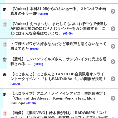
【Vtuber】本日21:05からのぶいあーる、スピンオフ企画
真夏のホラーSP
(08:30)
【Vtuber】えぺまつり、またしてもぶいすぽ中心で優遇し
APEX最大勢力のにじさんじライバーをガン無視する「に
じにはそんな余裕はないよな」
(08:09)
トワ様のガワが大好きなんだけど最近声も悪くないなって
思えてきた
(08:09)
【悲報】モンハンワイルズさん、サンブレイクに売上を逆
転される……
(08:00)
【にじさんじ】にじさんじ FAN CLUB会員限定オンライ
ントークイベント 「にじFANTalk Vol.6」の開催が決定！
(08:00)
【ホロライブ】アニメ「メイドインアビス」主題歌決定！
「Chain of the Abyss」 Kevin Penkin feat. Mori
Calliope
(07:30)
【画像】【楽団V!VO】鈴木勝が挑む！RADWIMPS「スパ
ークル」オンライン練習会「鈴木勝 セラフ・ダズルガーデ