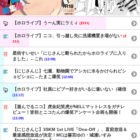
【ホロライブ】うーん実にラミィ
(ｵﾇﾇﾒ)
【ホロライブ】ニコ、引っ越し先に洗濯機置き場がない
(ｵ
ﾇﾇﾒ)
星街すいせい「にじさんじ断られたからホロライブに入り
ました」←これ
(12:09)
【にじさんじ】七瀬、動物園でアシカに水をかけられビシ
ョビショに→たまこ爆笑
(12:00)
【ホロライブ】社員にビブー好きがいるに違いない（確信
(11:17)
【遊んでるニコ】虎金妃笑虎がNELLマットレスをガチレ
ビュー！皆担とニコたんの爆笑アンケート企画も開催！
(11:09)
【にじさんじ】3SKM 1st LIVE「One-Off 」、直前放送＆
最速感想放送が決定！MCは篠宮ゆの・城瀬いすみ