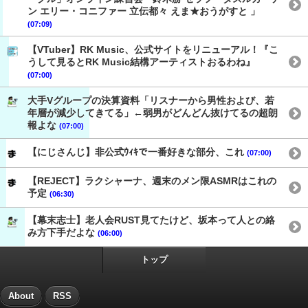
ン エリー・コニファー 立伝都々 えま★おうがすと 」
(07:09)
【VTuber】RK Music、公式サイトをリニューアル！『こ
うして見るとRK Music結構アーティストおるわね』
(07:00)
大手Vグループの決算資料「リスナーから男性および、若
年層が減少してきてる」←弱男がどんどん抜けてるの超朗
報よな
(07:00)
【にじさんじ】非公式ｳｨｷで一番好きな部分、これ
(07:00)
【REJECT】ラクシャーナ、週末のメン限ASMRはこれの
予定
(06:30)
【幕末志士】老人会RUST見てたけど、坂本って人との絡
み方下手だよな
(06:00)
トップ
About
RSS