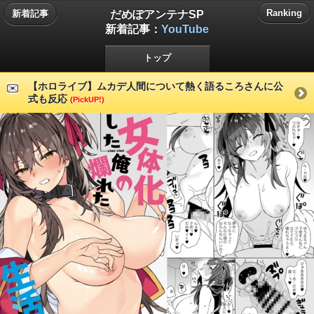
だめぽアンテナSP
Ranking
新着記事
新着記事：
YouTube
トップ
【ホロライブ】ムカデ人間について熱く語るころさんに公
式も反応
(PickUP!)