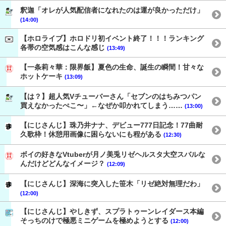
釈迦「オレが人気配信者になれたのは運が良かっただけ」
(14:00)
【ホロライブ】ホロドリ初イベント終了！！！ランキング
各帯の空気感はこんな感じ
(13:49)
【一条莉々華：限界飯】夏色の生命、誕生の瞬間！甘々な
ホットケーキ
(13:09)
【は？】超人気Vチューバーさん「セブンのはちみつパン
買えなかったぺこ〜」←なぜか叩かれてしまう……
(13:00)
【にじさんじ】珠乃井ナナ、デビュー777日記念！77曲耐
久歌枠！休憩用画像に困らないにも程がある
(12:30)
ボイの好きなVtuberが月ノ美兎リゼヘルスタ大空スバルな
んだけどどんなイメージ？
(12:09)
【にじさんじ】深海に突入した笹木「リゼ絶対無理だわ」
(12:00)
【にじさんじ】やしきず、スプラトゥーンレイダース本編
そっちのけで極悪ミニゲームを極めようとする
(12:00)