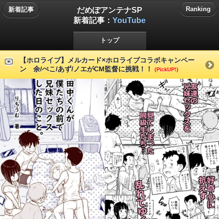
だめぽアンテナSP
Ranking
新着記事
新着記事：
YouTube
トップ
【ホロライブ】メルカード×ホロライブコラボキャンペー
ン 余/ぺこ/あず/ノエがCM監督に挑戦！！
(PickUP!)