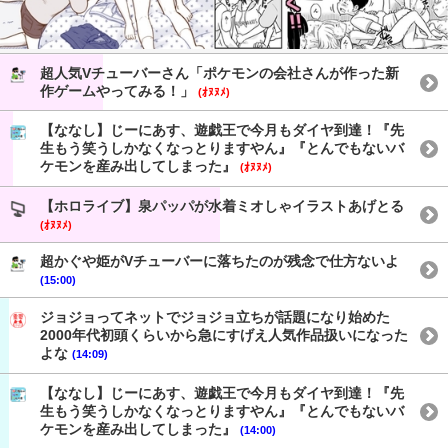
超人気Vチューバーさん「ポケモンの会社さんが作った新
作ゲームやってみる！」
(ｵﾇﾇﾒ)
【ななし】じーにあす、遊戯王で今月もダイヤ到達！『先
生もう笑うしかなくなっとりますやん』『とんでもないバ
ケモンを産み出してしまった』
(ｵﾇﾇﾒ)
【ホロライブ】泉パッパが水着ミオしゃイラストあげとる
(ｵﾇﾇﾒ)
超かぐや姫がVチューバーに落ちたのが残念で仕方ないよ
(15:00)
ジョジョってネットでジョジョ立ちが話題になり始めた
2000年代初頭くらいから急にすげえ人気作品扱いになった
よな
(14:09)
【ななし】じーにあす、遊戯王で今月もダイヤ到達！『先
生もう笑うしかなくなっとりますやん』『とんでもないバ
ケモンを産み出してしまった』
(14:00)