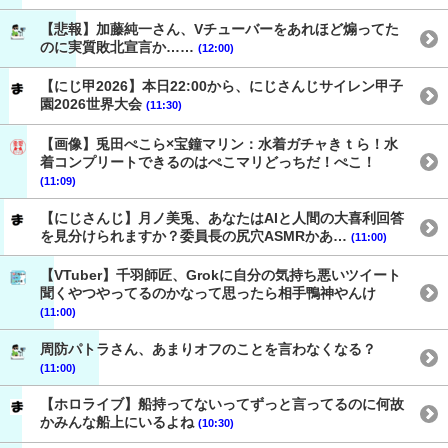
【悲報】加藤純一さん、Vチューバーをあれほど煽ってた
のに実質敗北宣言か……
(12:00)
【にじ甲2026】本日22:00から、にじさんじサイレン甲子
園2026世界大会
(11:30)
【画像】兎田ぺこら×宝鐘マリン：水着ガチャきｔら！水
着コンプリートできるのはぺこマリどっちだ！ぺこ！
(11:09)
【にじさんじ】月ノ美兎、あなたはAIと人間の大喜利回答
を見分けられますか？委員長の尻穴ASMRかあ…
(11:00)
【VTuber】千羽師匠、Grokに自分の気持ち悪いツイート
聞くやつやってるのかなって思ったら相手鴨神やんけ
(11:00)
周防パトラさん、あまりオフのことを言わなくなる？
(11:00)
【ホロライブ】船持ってないってずっと言ってるのに何故
かみんな船上にいるよね
(10:30)