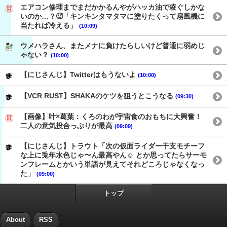
エアコン修理までまだかかるんやがハッカ油で凌ぐしかな
いのか…？🥵「キンキンタマタマに塗りたくって扇風機に
当たれば冷える」
(10:09)
ウメハラさん、またメナに負けたらしいけど普通に弱めじ
ゃない？
(10:00)
【にじさんじ】Twitterはもうないよ
(10:00)
【VCR RUST】SHAKAのケツを狙うとこうなる
(09:30)
【画像】叶×葛葉：くろのわが宇宙食のおもちに大興奮！
二人の意気投合っぷりが最高
(09:09)
【にじさんじ】トラウト「次の仮面ライダー干支モチーフ
な上に兎年水色じゃ〜ん最高やん☺️ とか思ってたらサーモ
ンフレームとかいう単語が見えてそれどころじゃなくなっ
た」
(09:00)
トップ
About
RSS