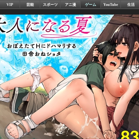
VIP
芸能
スポーツ
アニ漫
ゲーム
YouTube
生活