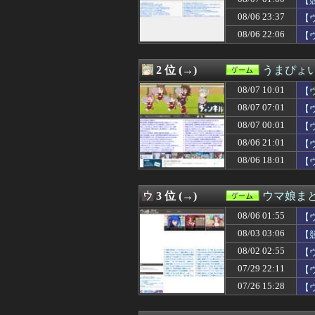
【
08/07 09:30
これが“今”の“
08/06 23:37
【
08/07 09:05
【衝撃】週刊少年
08/06 22:06
08/07 09:02
バンナム1Q決算「ガ
【
08/07 09:01
10/29発売予定『Pha
08/07 09:01
【ウマ娘】要求
2 位 (→)
うまぴょい
08/07 09:00
【ラーメン】マ
08/07 08:47
【衝撃】ウェブ
08/07 10:01
【
08/07 08:30
【原神】原神がウ
08/07 07:01
【
08/07 08:25
外人「和ゲーって
08/07 08:09
【FF14】クレ
08/07 00:01
【
08/07 08:05
【脱衣麻雀】『スーパ
08/06 21:01
【
08/07 08:05
サガ2秘宝伝説
08/06 18:01
【
08/07 08:02
Switch2『フ
08/07 08:01
【ウマ娘】ウマプ
08/07 08:00
サウジに買収され
3 位 (→)
ウマ娘ま
08/07 08:00
【グラブル】そろそ
08/07 08:00
【艦これ】デイス
08/06 01:55
【
08/07 08:00
【遊戯王OCG
08/03 03:06
【
08/07 08:00
『ピカチュウ』
08/07 08:00
08/02 02:55
【ウマ娘】SAN
【
08/07 08:00
【東方】みすち
07/29 22:11
【
08/07 07:47
高校生「鬼滅や金
07/26 15:28
【
08/07 07:05
「強いおっさんキ
08/07 07:03
【遊戯王】新規
08/07 07:02
【悲報】ゼノブ