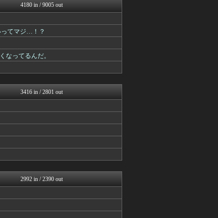
4180 in / 9005 out
PlaySphere | ...
うまぴょいチャンネル -ウ...
ウマ娘まとめ速報うまろぐ
いってマジ…！？
艦これ速報 艦隊これくしょ...
Y速報
ウマ娘うまぴょい速報
くなってるんだ。
スマブラ屋さん | スマブ...
mutyunのゲーム+αブ...
ゲーム魔人
馬鳥速報
3416 in / 2801 out
げぇ速
カンダタ速報
mutyunのゲーム+αブ...
ウマ娘まとめ速報うまろぐ
FGOまとめ速報
スターライト速報 -遊戯王...
Y速報
げぇ速
ウマ娘まとめ速報うまろぐ
げぇ速
2992 in / 2390 out
mutyunのゲーム+αブ...
ウマ娘まとめ速報うまろぐ
パカ娘速報！！ウマ娘まとめ...
ゲーム魔人