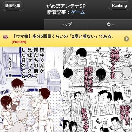
だめぽアンテナSP
Ranking
新着記事
新着記事：
ゲーム
トップ
次へ
【ウマ娘】多分5回目くらいの「2度と着ない」である。
(PickUP!)