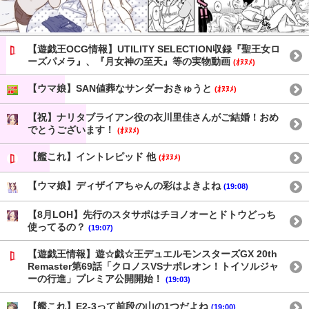
【遊戯王OCG情報】UTILITY SELECTION収録『聖王女ロ
ーズパメラ』、『月女神の至天』等の実物動画
(ｵﾇﾇﾒ)
【ウマ娘】SAN値葬なサンダーおきゅうと
(ｵﾇﾇﾒ)
【祝】ナリタブライアン役の衣川里佳さんがご結婚！おめ
でとうございます！
(ｵﾇﾇﾒ)
【艦これ】イントレピッド 他
(ｵﾇﾇﾒ)
【ウマ娘】ディザイアちゃんの彩はよきよね
(19:08)
【8月LOH】先行のスタサポはチヨノオーとドトウどっち
使ってるの？
(19:07)
【遊戯王情報】遊☆戯☆王デュエルモンスターズGX 20th
Remaster第69話「クロノスVSナポレオン！トイソルジャ
ーの行進」プレミア公開開始！
(19:03)
【艦これ】E2-3って前段の山の1つだよね
(19:00)