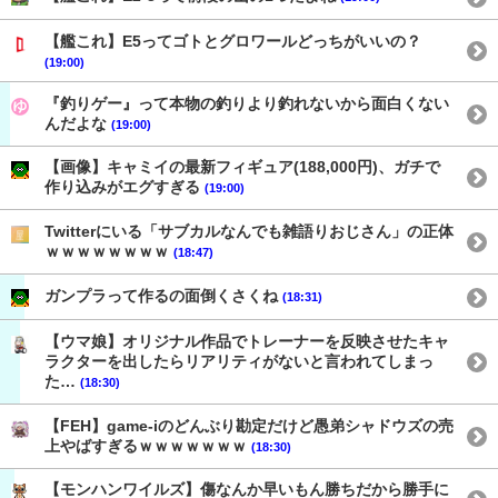
【艦これ】E5ってゴトとグロワールどっちがいいの？
(19:00)
『釣りゲー』って本物の釣りより釣れないから面白くない
んだよな
(19:00)
【画像】キャミイの最新フィギュア(188,000円)、ガチで
作り込みがエグすぎる
(19:00)
Twitterにいる「サブカルなんでも雑語りおじさん」の正体
ｗｗｗｗｗｗｗｗ
(18:47)
ガンプラって作るの面倒くさくね
(18:31)
【ウマ娘】オリジナル作品でトレーナーを反映させたキャ
ラクターを出したらリアリティがないと言われてしまっ
た…
(18:30)
【FEH】game-iのどんぶり勘定だけど愚弟シャドウズの売
上やばすぎるｗｗｗｗｗｗｗ
(18:30)
【モンハンワイルズ】傷なんか早いもん勝ちだから勝手に