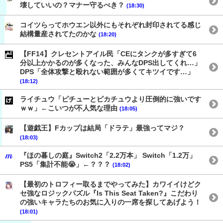
壊していいの？マナー守るべき？
(18:30)
コイツらってホウエン以外にもそれぞれ封印されてる感じ
結構量産されてたのかな
(18:20)
【FF14】クレセントアイル民「CEにタンクが多すぎて6
分以上かかるのが多くなった、みんなDPS出してくれ…」
DPS「全体攻撃と殴れない範囲が多くてキツイです…」
(18:12)
ライチュウ「ピチューとピカチュウより圧倒的に強いです
ｗｗ」←こいつが不人気な理由
(18:05)
【遊戯王】Fカップは結局「ドラテ」最強ってマジ？
(18:03)
『ほの暮しの庭』Switch2「2.2万本」 Switch「1.2万」
PS5「集計不能😭」←？？？
(18:02)
【最初のトロフィー取るまでやってみた】カワイイけどク
セ強なロジックパズル『Is This Seat Taken?』こだわり
の強いキャラたちのお気に入りの一席を探してあげよう！
(18:01)