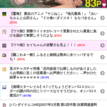
【驚報】 最近のアニメ『ヤニねこ』『地元最高！』『みい
ちゃんと山田さん』『ドカ食いダイスキ！ もちづきさん』
(ｵﾇﾇﾒ)
【ウマ娘】実際ライトオがレコード更新されたら素直に負
けを認めて称賛しそうだよな
(ｵﾇﾇﾒ)
【ウマ娘】セイちゃんの攻撃力を見よ！！！
(ｵﾇﾇﾒ)
【艦これ＆一般】ふるさと納税は熊本に全ツッパするで
ち！
(ｵﾇﾇﾒ)
某ガチャガチャ売場「店内放送でお探しものがありました
らお気軽に近くの従業員へお声掛けください」→声かけた
結果ｗｗｗｗｗｗｗ
(10:47)
【崩壊スターレイル】4.7ってちょうどオンパロスカレン
ダーの謎の印の日にリリースなりそうだから、オンパロス
復活か?
(10:30)
[バンダイナムコHD]2027年3月期 第1四半期 決算関連資料