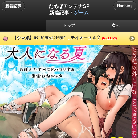
だめぽアンテナSP
Ranking
新着記事
新着記事：
ゲーム
トップ
次へ
【ウマ娘】ﾛｸﾞｶﾞﾂﾐｯｶﾆﾁﾖｳﾋﾞ…テイオーさん？
(PickUP!)