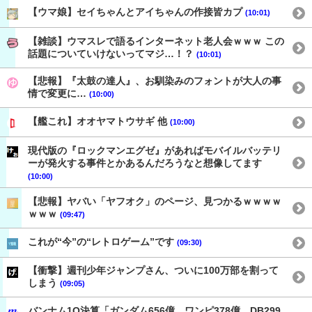
【ウマ娘】セイちゃんとアイちゃんの作接皆カプ
(10:01)
【雑談】ウマスレで語るインターネット老人会ｗｗｗ この
話題についていけないってマジ…！？
(10:01)
【悲報】『太鼓の達人』、お馴染みのフォントが大人の事
情で変更に…
(10:00)
【艦これ】オオヤマトウサギ 他
(10:00)
現代版の『ロックマンエグゼ』があればモバイルバッテリ
ーが発火する事件とかあるんだろうなと想像してます
(10:00)
【悲報】ヤバい「ヤフオク」のページ、見つかるｗｗｗｗ
ｗｗｗ
(09:47)
これが“今”の“レトロゲーム”です
(09:30)
【衝撃】週刊少年ジャンプさん、ついに100万部を割って
しまう
(09:05)
バンナム1Q決算「ガンダム656億、ワンピ378億、DB299