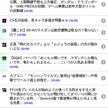
公開。上期業績予想を上方修正、ガンダム・ドラゴンボー
ル・ONE PIECEが好調、ゲーム事業は前年大型タイトル
の反動減
(10:30)
CV石川由依、良キャラ多過ぎ問題ｗｗ
(10:25)
【艦これ】E3-4のラスダンは航空優勢は取るの？取らない
の？
(10:06)
正直『時のオカリナ』より『ムジュラの仮面』の方が面白
いよな
(10:05)
【DQ6】バーバラ「めっちゃ弱いです。マダンテしか能な
いです。竜かもしれません。」←こいつが人気ある理由
(10:05)
カプコン「『モンハンワイルズ』販売は“改善傾向”―中長
期でワールド超え目指す」
(10:02)
FF14未プレイの人が始めようか迷ってる呟きをすると床
下や茂みからヒカセンたちが飛び出してきていつの間にか
囲まれている件。「Switch2版で新規勢が増えた今よく見
る光景」
(10:02)