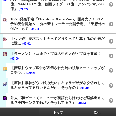
億、NARUTO73億、仮面ライダー71億、アンパンマン28
億」
(09:02)
10/29発売予定『Phantom Blade Zero』開発完了！8/12
予約受付開始＆11分の新トレーラー公開予定、「予想外の
何か」も？
(09:01)
【ウマ娘】要求スタミナってどうやって計算するのか未だ
に謎…
(09:01)
【ラーメン】マユ通でトプロの中の人がトプロを育成！
(09:00)
【衝撃】ウェブ広告が表示された時の視線ヒートマップが
コチラ…
(08:47)
【原神】原神がウマ娘みたいにキャラデザがネタ切れして
るとか言ってる奴いるんだが、そうなの？
(08:30)
外人「和ゲーってメニューが英語だらけだけど理解出来て
る？美的センスでわざとそうしてる？」
(08:25)
トップ
次へ