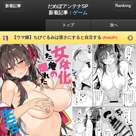
だめぽアンテナSP
Ranking
新着記事
新着記事：
ゲーム
トップ
次へ
【ウマ娘】ちびぐるみは逆さにすると自立する
(PickUP!)