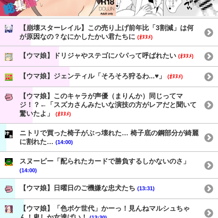
【崩壊スターレイル】この売り上げ前年比「3割減」は何
が原因なの？なにかしたかい君たちに
(ｵﾇﾇﾒ)
【ウマ娘】ドリジャやステゴにパパって呼ばれたい
(ｵﾇﾇﾒ)
【ウマ娘】ジェンティル「そろそろ狩るわ...♥」
(ｵﾇﾇﾒ)
【ウマ娘】このキャラが声優（まりんか）同じってマ
ジ！？←「スズカさんみたいな演技の方がレアだと聞いて
驚いたよ」
(ｵﾇﾇﾒ)
ニトリで買った椅子がぶっ壊れた… 椅子底の鋼部分が綺麗
に割れた…
(14:00)
スヌーピー「配られたカードで勝負するしかないのさ」
(14:00)
【ウマ娘】日曜日のご機嫌な忠犬たち
(13:31)
【ウマ娘】「色ボケ世代」かーっ！見んねマルシュちゃ
ん！卑しか女達ばい！
(13:30)