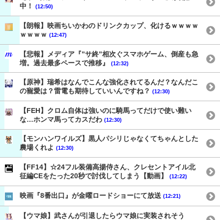
中！
(12:50)
【朗報】映画ちいかわのドリンクカップ、化けるｗｗｗｗ
ｗｗｗｗ
(12:47)
【悲報】メディア『”サ終”相次ぐスマホゲーム、倒産も急
増。過去最多ペースで推移』
(12:32)
【原神】瑞希はなんでこんな強化されてるんだ？なんだこ
の寵愛は？雷電も期待していいんですね？
(12:30)
【FEH】クロム自体は強いのに騎馬ってだけで使い難い
な…ホンマ馬ってカスだわ
(12:30)
【モンハンワイルズ】黒人パシリじゃなくてちゃんとした
農場くれよ
(12:30)
【FF14】☆24フル装備高揚侍さん、クレセントアイル北
征編CEをたった20秒で討伐してしまう【動画】
(12:22)
映画『8番出口』が金曜ロードショーにて放送
(12:21)
【ウマ娘】武さんが引退したらウマ娘に実装されそう