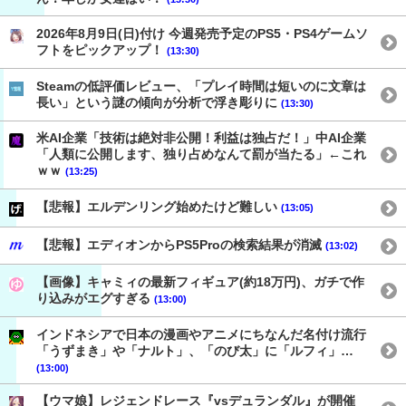
2026年8月9日(日)付け 今週発売予定のPS5・PS4ゲームソ
フトをピックアップ！
(13:30)
Steamの低評価レビュー、「プレイ時間は短いのに文章は
長い」という謎の傾向が分析で浮き彫りに
(13:30)
米AI企業「技術は絶対非公開！利益は独占だ！」中AI企業
「人類に公開します、独り占めなんて罰が当たる」←これ
ｗｗ
(13:25)
【悲報】エルデンリング始めたけど難しい
(13:05)
【悲報】エディオンからPS5Proの検索結果が消滅
(13:02)
【画像】キャミィの最新フィギュア(約18万円)、ガチで作
り込みがエグすぎる
(13:00)
インドネシアで日本の漫画やアニメにちなんだ名付け流行
「うずまき」や「ナルト」、「のび太」に「ルフィ」…
(13:00)
【ウマ娘】レジェンドレース『vsデュランダル』が開催