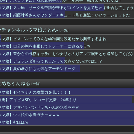
競馬】アスコットにいる武豊騎手とルメール騎手 紹介文おかしくね？
ャラ（年齢40～50代）」はよくいるけど「強いおばさん」はいな...
ウマ娘】スレ民、サークル申請が来るがコメントを見て思わず拒否してしまう
「聖王女ローズパメラ」の”ドミナスパージ”指定ってなんなん？
レイド・ヨッシー・スタフォ ミリオン未達・・・
ウマ娘】須藤叶希さんがワンダーアキュート号と邂逅！いいツーショットだ
オートVI』長編映像が8/28公開！Netflixは午前4...
ゴルってみんな幼稚園児設定だから興奮するよね
チャンネル -ウマ娘まとめ-
[一覧]
デカイ合法ウマ娘とかそりゃ国関係なく人気出るわな
トールはなんて呼べばいいんだろうね
ウマ娘】ピスゴルってみんな幼稚園児設定だから興奮するよね
流はVRAM 8GBから16GBに
ウマ娘】自分の胸を主張してトレーナーに迫るルラち
ポが増えてきた反面、面倒になったこともある
マがいたので、遠方だけどPixelの100倍ズームで頑張って...
ウマ娘】昔からの既存キャラにもシナリオの顔アップ演出とか追加してくださ
ロックス株価70％急落でXboxに千載一遇の好機到来」
ウマ娘】デュランダルってもしかして欠点がないのでは…？
ースの「世界に5種しかない飛行能力」発言の謎が解けるWWW
ウマ娘】夏の暑さにも元気なアーモンドッグ
かで見たと思ったら…」7.55の新エモート「地図を見る」、黄...
エ』のこのモンスターの名前わからんだろ
っていうゲームを2作連続クリアした
とめちゃんねる
[一覧]
 スイッチ2本体『382万台(前年比34.4%減)』スイッチ...
目をしているドンちゃん。「どんどん美味しく実る…♡」
ウマ娘】セイちゃんの攻撃力を見よ！！！
レス バーヴァン・シー Fate/GrandOrderのイ...
競馬】アイビスSD、レコード更新 24年ぶり
闘いのロード 孔雀舞「城之内克也戦」紹介
さん ついに100万部を割ってしまう
ウマ娘】フサイチパンドラちゃんの水着ｗｗｗ
得られないときめきってあるよな
ウマ娘】ウマ娘の水着ガチャｗｗｗ
日は膝枕で日陰に入りたい。←「絶対に離れたくない場所だな」
ウマ娘】むほほｗ
実際にプレイしたらわかるけどライザは友達って感じで性的な目では...
The Binding of Isaac」「ダークソウル...
ゃんとフサパンの水着、DKPIとDKPIが触れてる構図が良き…