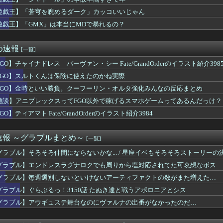
改めて思うけど突然変異かってくらいメインストーリーがめちゃくち...
ラン8位wwwwww
遊戯王】「蒼穹を睨めるダーク」カッコいいじゃん
錬成で一番強いのマリータじゃね？？？
遊戯王】「GMX」は本当にMDで暴れるの？
ルズ】ゲームを発売日に買う最大のメリットってなんすか？
ユニとゼファーは作者がキャラエミュできないせいで二次創作少ない
ソ連艦てまたユーロの仲間入りしとんのか
め速報
[一覧]
秘宝伝説』とかいう過大評価ゲーム
GO】チャイナドレス バーヴァン・シー Fate/GrandOrderのイラスト紹介398
E5はどっちの方が難しい？ E5甲はウイニングランって聞いたん...
わの説明をするもド下手くそな私と正論な友人がコチラ・・・・・
FGO】スルトくんは保険に使えたのかね実際
8年熊本地震」への支援として、義援金3000万円の寄付を発表。...
FGO】金時といい勝負。クーフーリン・オルタ強化みんなの反応まとめ
レ、月収1億円ｗｗｗそりゃ外出るのにボディガードつけるわ…
オン、このソース食べても大丈夫なやつ？
雑談】アニプレックスってFGO以外で稼げるスマホゲームってあるんだっけ？
んという言葉が似合うウマ娘
GO】ティアマト Fate/GrandOrderのイラスト紹介3984
英雄「双界マルス・ルキナ」「魔器ルフレ女」「クロム」「シーダ」...
ズ】日本製ゲーム『おにぎりのグラフィックに拘りました』中国ゲー...
日に「Switch2版でコンテンツ内でデータロードに時間を要...
速報 ～グラブルまとめ～
[一覧]
穹を睨めるダーク」カッコいいじゃん
グラブル】そろそろ仲間にならないかな... / 星座イベもそろそろストーリーの
ランダルってもしかして欠点がないのでは…？
サバイバルホラー『ザ・ナイン・チャーネル ー第九納骨室ー』PS...
グラブル】エンドレスラグナロクでも周りから塩対応されてた可哀想なボス
に居眠りふぶき 他
グラブル】毎週選別しないといけないアーティファクトの数がまた増えた…
旅って結局何するイベントなの
グラブル】ぐらぶるっ！3150話 たぬき達と戦うアポロニアとシス
暗転演出で難しいと言われていたSwitch2版のWoL討滅戦...
グラブル】アウギュステ舞台なのにヴァルナの出番がなかったのだ…
ら提督に着任するなら皆吹雪初期艦なんだろうか
を基地航空にいれたら半径伸びたりします？