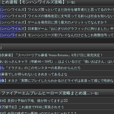
さん、左目のコンタクトが曇ってしまったため急遽ステージ上で洗う...
まとめ速報【モンハンワイルズ攻略】
[一覧]
クマシンで山道を駆け上がるヒルクライムレース『Classic...
モンハンワイルズ】ワイルズ買っといてまだ自分を健常者だと思ってるのヤバす
い家族が生えてくる可能性は全然あるからな
ケにドンキのペラコスでファッションショーしてほしい…
モンハンワイルズ】ワイルズの価格改定に文句言ってる奴らは社会を知らない
』買おうか迷ってるけどボリュームはどんなもんなんだろう？
モンハンワイルズ】ゲームを発売日に買う最大のメリットってなんすか？
X」は本当にMDで暴れるの？
モンハンワイルズ】日本製ゲーム『おにぎりのグラフィックに拘りました』中
舗経営のローグライクアクションRPG続編『Moonlight...
暑さにも元気なアーモンドッグ
モンハンワイルズ】モンハンシリーズ初プレイなんだけどもこれ救難信号って
】ふるさと納税は熊本に全ツッパするでち！
型「ブレイドバン」のエレゼン女性が美しすぎると話題に
]
衣麻雀】『スーパーリアル麻雀 Venus Returns』8月27日に発売決定！
強いおっさんキャラ（年齢40～50代）」はよくいるけど「強いおばさん」は
前ら『ドラクエ』のこのモンスターの名前わからんだろ
衣麻雀でしか得られないときめきってあるよな
画像】オタク「実際にプレイしたらわかるけどライザは友達って感じで性的な
. - ファイアーエムブレムヒーローズ攻略まとめ速...
[一覧]
FEH】見切り予知の下地、彼が持ってますよ👍🏻
FE万紫千紅】これ速攻でFEHに実装されそう
FEH】今回の錬成で一番強いのマリータじゃね？？？