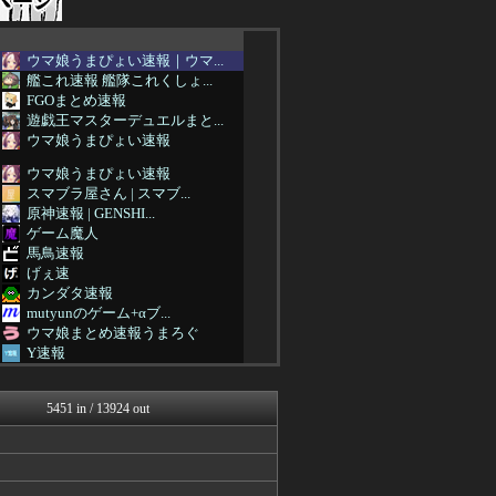
ウマ娘うまぴょい速報｜ウマ...
艦これ速報 艦隊これくしょ...
FGOまとめ速報
遊戯王マスターデュエルまと...
ウマ娘うまぴょい速報
ウマ娘うまぴょい速報
スマブラ屋さん | スマブ...
原神速報 | GENSHI...
ゲーム魔人
馬鳥速報
げぇ速
カンダタ速報
mutyunのゲーム+αブ...
ウマ娘まとめ速報うまろぐ
Y速報
ミニゴブ速報 ～グラブルま...
あ艦これ ～艦隊これくしょ...
5451 in / 13924 out
スターライト速報 -遊戯王...
ゆるゲーマー遅報
パカ娘速報！！ウマ娘まとめ...
2ch東方スレ観測所
スマブラ屋さん | スマブ...