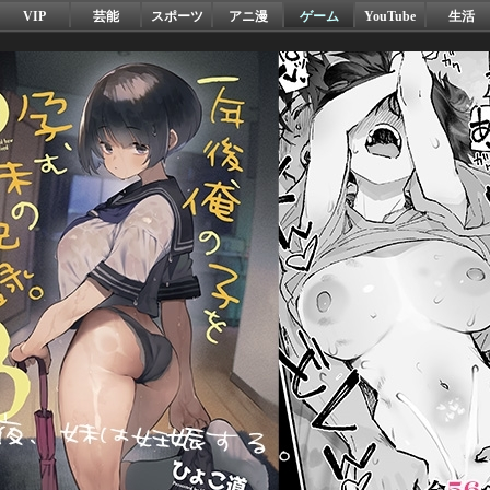
VIP
芸能
スポーツ
アニ漫
ゲーム
YouTube
生活