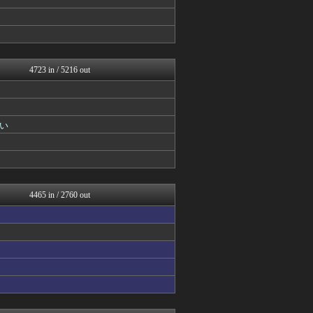
げぇ速
遊戯王マスターデュエルまと...
mutyunのゲーム+αブ...
PlaySphere | ...
うまぴょいチャンネル -ウ...
4723 in / 5216 out
ウマ娘まとめ速報うまろぐ
艦これ速報 艦隊これくしょ...
Y速報
ウマ娘うまぴょい速報
スマブラ屋さん | スマブ...
い
mutyunのゲーム+αブ...
ゲーム魔人
馬鳥速報
げぇ速
カンダタ速報
4465 in / 2760 out
mutyunのゲーム+αブ...
ウマ娘まとめ速報うまろぐ
FGOまとめ速報
スターライト速報 -遊戯王...
Y速報
げぇ速
ウマ娘まとめ速報うまろぐ
げぇ速
mutyunのゲーム+αブ...
ウマ娘まとめ速報うまろぐ