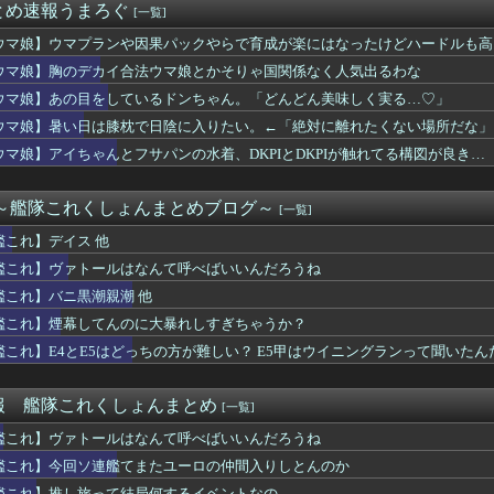
とめ速報うまろぐ
[一覧]
はボサボサな忠犬ミラ公たち
水着がそのまま入るジャーニー…まるで成長していない！？
ウマ娘】ウマプランや因果パックやらで育成が楽にはなったけどハードルも高
と言われているが個人的にはクソゲーだと思うゲーム挙げてけ
ウマ娘】胸のデカイ合法ウマ娘とかそりゃ国関係なく人気出るわな
、巨乳美少女を出してしまうｗｗ
弾を強化していくべきだった
ウマ娘】あの目をしているドンちゃん。「どんどん美味しく実る…♡」
「デジタル販売が約9割、ディスク市場縮小の大きな影響は想定して...
ウマ娘】暑い日は膝枕で日陰に入りたい。←「絶対に離れたくない場所だな」
サポカの序盤あるある。「後に回すと逃げ回る」
ウマ娘】アイちゃんとフサパンの水着、DKPIとDKPIが触れてる構図が良き…
いわけないだろwwwwww
ットにいる武豊騎手とルメール騎手 紹介文おかしくね？
UTILITY SELECTION収録『聖なる心のバリア ...
 ～艦隊これくしょんまとめブログ～
[一覧]
ちゃん・のあ先輩・もちづきさん「結婚してください！」←どうする？
ト』っていうゲームを2作連続クリアした
艦これ】デイス 他
ナナとカオル』作者、大腸がんステージ4
艦これ】ヴァトールはなんて呼べばいいんだろうね
知の下地、彼が持ってますよ👍🏻
ロもただの美少女動物園じゃ原神超えなんて無理そうだな🤪
艦これ】バニ黒潮親潮 他
ズ】ワイルズ買っといてまだ自分を健常者だと思ってるのヤバすぎだ...
艦これ】煙幕してんのに大暴れしすぎちゃうか？
ークタワー魔の塔Nで「床トラップや生き急いでダッシュするソロが...
艦これ】E4とE5はどっちの方が難しい？ E5甲はウイニングランって聞いたん
プものの9割は物語開始時点が既にn周目だったって仕掛けがあるよ...
なんて10秒で済むのにそれを面倒くさいとかDL版選ぶ理由だわと...
の胸を主張してトレーナーに迫るルラち
報 艦隊これくしょんまとめ
[一覧]
報）ナイスネイチャ、討ち取られる
ンドレスラグナロクでも周りから塩対応されてた可哀想なボス
艦これ】ヴァトールはなんて呼べばいいんだろうね
きDKPIママって設定いいよね…
艦これ】今回ソ連艦てまたユーロの仲間入りしとんのか
トールはなんて呼べばいいんだろうね
艦これ】推し旅って結局何するイベントなの