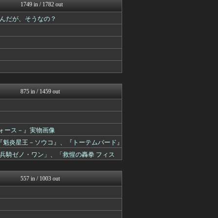
カンダタ速報
1749 in / 1782 out
ゲーム魔人
んだが、そうなの？
ルフレch. - ファイア...
スターライト速報 -遊戯王...
原神速報 | GENSHI...
モンハンまとめ速報【モンハ...
ウマ娘うまぴょい速報
馬鳥速報
スターライト速報 -遊戯王...
うまぴょいチャンネル -ウ...
2ch東方スレ観測所
875 in / 1459 out
Y速報
ミニゴブ速報 ～グラブルま...
あ艦これ ～艦隊これくしょ...
ゆるゲーマー遅報
ドフォース－』実物画像
スマブラ屋さん | スマブ...
遊戯王マスターデュエルまと...
ア』、『魁炎星王－ソウコ』、『トーテムバード』
ゲーム魔人
兵騎ゼノ・ワン」、「救惺の轟拳 フィス
PlaySphere | ...
ウマ娘うまぴょい速報
ゆるゲーマー遅報
557 in / 1003 out
ミニゴブ速報 ～グラブルま...
パカ娘速報！！ウマ娘まとめ...
けおけお速報
スターライト速報 -遊戯王...