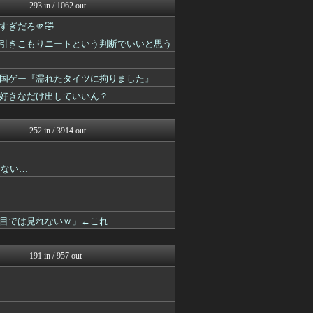
スマブラ屋さん | スマブ...
293 in / 1062 out
PlaySphere | ...
ぎだろ🫵🤣
ウマ娘まとめ超速報！
パカ娘速報！！ウマ娘まとめ...
引きこもりニートという判断でいいと思う
けおけお速報
遊戯王マスターデュエルまと...
国ゲー『濡れたタイツに拘りました』
PlaySphere | ...
うまぴょいチャンネル -ウ...
好きなだけ出していいん？
艦これ速報 艦隊これくしょ...
馬鳥速報
252 in / 3914 out
いない…
目では見れないｗ」←これ
191 in / 957 out