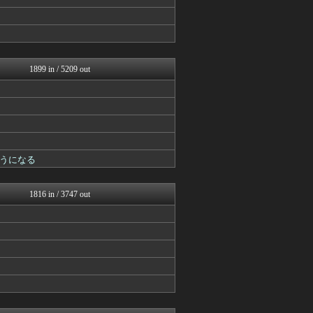
ゆるゲーマー遅報
スターライト速報 -遊戯王...
Y速報
カンダタ速報
げぇ速
ウマ娘うまぴょい速報
1899 in / 5209 out
原神速報 | GENSHI...
ゲーム魔人
遊戯王マスターデュエルまと...
mutyunのゲーム+αブ...
ゆるゲーマー遅報
城プロRE速報 -城プロR...
アルセウス速報＠ポケモンま...
うになる
Y速報
スターライト速報 -遊戯王...
カンダタ速報
1816 in / 3747 out
カンダタ速報
原神速報 | GENSHI...
ウマ娘まとめ超速報！
チゲ速
ウマ娘うまぴょい速報
あ艦これ ～艦隊これくしょ...
ゆるゲーマー遅報
Y速報
けおけお速報