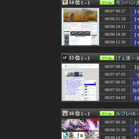
08/06 16:47
14 位 (→)
【速報】堂本光一
モンハン
08/06 16:30
60年代のクラシッ
08/07 00:27
【
08/06 16:08
【ウマ娘】新し
08/06 16:00
08/06 21:28
【ウマ娘】ポッ
【
08/06 16:00
『ほの暮しの庭
08/06 19:11
【
08/06 15:03
【遊戯王】「GM
08/06 18:30
【
08/06 15:01
ダンジョン探索×店
08/06 15:01
【ウマ娘】夏の
08/06 12:30
【
08/06 15:00
【艦これ＆一般
08/06 15:00
【FF14】新髪
15 位 (→)
げぇ速
[一覧
08/07 08:05
【脱
08/07 07:05
「
08/07 06:05
お
08/07 05:05
脱
08/07 04:05
【
16 位 (→)
ルフレch
08/07 00:30
【
08/06 21:30
【
08/06 19:30
【