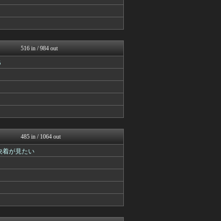
アルセウス速報＠ポケモンま...
Y速報
ルフレch. - ファイア...
モンハンまとめ速報【モンハ...
ウマ娘まとめ超速報！
艦これ速報 艦隊これくしょ...
516 in / 984 out
ゆるゲーマー遅報
5
あ艦これ ～艦隊これくしょ...
スマブラ屋さん | スマブ...
馬鳥速報
ゲーム魔人
ウマ娘うまぴょい速報
ゴルシch.｜ウマ娘まとめ...
ルフレch. - ファイア...
モンハンまとめ速報【モンハ...
馬鳥速報
485 in / 1064 out
遊戯王マスターデュエルまと...
決着が見たい
うまぴょいチャンネル -ウ...
PlaySphere | ...
あ艦これ ～艦隊これくしょ...
艦これ速報 艦隊これくしょ...
2ch東方スレ観測所
馬鳥速報
あ艦これ ～艦隊これくしょ...
艦これ速報 艦隊これくしょ...