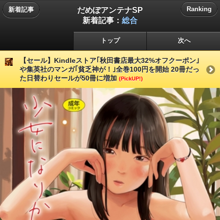
だめぽアンテナSP
Ranking
新着記事
新着記事：
総合
トップ
次へ
【セール】Kindleストア｢秋田書店最大32%オフクーポン｣
や集英社のマンガ｢貧乏神が！｣全巻100円を開始 20冊だっ
た日替わりセールが50冊に増加
(PickUP!)