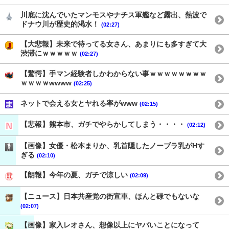
川底に沈んでいたマンモスやナチス軍艦など露出、熱波で
ドナウ川が歴史的渇水！
(02:27)
【大悲報】未来で待ってる女さん、あまりにも多すぎて大
渋滞にｗｗｗｗｗ
(02:27)
【驚愕】手マン経験者しかわからない事ｗｗｗｗｗｗｗｗ
ｗｗｗｗwwww
(02:25)
ネットで会える女とヤれる率がwww
(02:15)
【悲報】熊本市、ガチでやらかしてしまう・・・・
(02:12)
【画像】女優・松本まりか、乳首隠したノーブラ乳がHす
ぎる
(02:10)
【朗報】今年の夏、ガチで涼しい
(02:09)
【ニュース】日本共産党の街宣車、ほんと碌でもないな
(02:07)
【画像】家入レオさん、想像以上にヤバいことになって