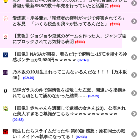
海外「全部日本の真似だったのか…」 日本の普通のテレビ
番組が最新SNSの数十年先を行っていたと話題に
(ｵﾇﾇﾒ)
愛煙家・岸谷蘭丸「喫煙者の権利がマジで侵害されてる」
と私見 「いくら税金を我々が払ってるんだと」
(ｵﾇﾇﾒ)
【悲報】ジョジョや鬼滅のゲームを作った人、ジャンプ垢
にブロックされてお気持ち表明
(ｵﾇﾇﾒ)
【画像】NASAが開発、着るだけで瞬時に-15℃冷却する冷
感ポンチョが3,980円ｗｗｗｗｗ
(02:40)
乃木坂の10月生まれってこんないるんだな！！！【乃木坂
46】
(02:40)
防弾ガラスの件で誤情報を拡散した左派、間違いを指摘さ
れても頑として認めなかった結果……
(02:39)
【画像】赤ちゃんを遺棄して逮捕の女さん(23)、公表され
た美人すぎるご尊顔がこちら⇒ｗｗｗｗｗｗｗｗｗｗ
(02:35)
転生したらスライムだった件 第89話 感想：原初同士の戦
い！メイドvs執事になってる！
(02:33)