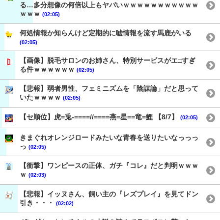
る…多分想像の何倍以上もヤバいｗｗｗｗｗｗｗｗｗｗｗ
ｗｗｗ
(02:05)
何処情報か知らんけど定期的に嘘情報を流す馬鹿がいる
(02:05)
【画像】脱毛サロンのお姉さん、特別サービスがエ□すぎ
る件ｗｗｗｗｗｗ
(02:05)
【悲報】弱者男性、フェミニズムを「陰謀論」だと思って
いたｗｗｗｗ
(02:05)
【セ順位】虎=兎-====//====燕=星==竜=鯉 【8/7】
(02:05)
きまぐれオレンジロードみたいな青春を送りたいなっっっ
っ
(02:05)
【衝撃】ワンピースの正体、ガチ『コレ』だと判明ｗｗｗ
ｗ
(02:03)
【悲報】イッヌさん、飼い主の『レズプレイ』を見てドン
引き・・・
(02:02)