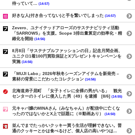
待っていて…
(14:57)
好きな人(付き合ってない)と手を繋いでしまった
(14:57)
Zevero、ユナイテッドアローズのサステナビリティ活動
「SARROWS」を支援。Scope 3排出量算定の効率化・精
緻化を開始
(14:56)
8月8日「サステナブルファッションの日」記念月間企画、
ユニクロ1着100円買取保証とXプレゼントキャンペーンを
実施
(14:56)
「MUJI Labo」2026年秋冬シーズンアイテムを新発売 –
素材の背景にこだわったコレクション
(14:56)
北海道弟子屈町 「女子トイレに全裸の男がいる」 観光
センターのトイレに侵入した男（49）を逮捕 [8/6]
(14:55)
元キャバ嬢のMINAさん（みなちゃん）が配信中に亡くな
ったのではないかとX上で話題に（※動画あり）
(14:50)
並んでまでたっかいクッキー買う生活が理解できない。普
通のクッキーとかは食べるけど、個人店の高いやつは...