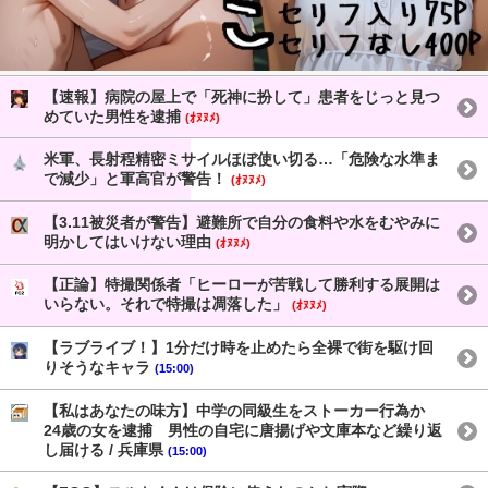
【速報】病院の屋上で「死神に扮して」患者をじっと見つ
めていた男性を逮捕
(ｵﾇﾇﾒ)
米軍、長射程精密ミサイルほぼ使い切る…「危険な水準ま
で減少」と軍高官が警告！
(ｵﾇﾇﾒ)
【3.11被災者が警告】避難所で自分の食料や水をむやみに
明かしてはいけない理由
(ｵﾇﾇﾒ)
【正論】特撮関係者「ヒーローが苦戦して勝利する展開は
いらない。それで特撮は凋落した」
(ｵﾇﾇﾒ)
【ラブライブ！】1分だけ時を止めたら全裸で街を駆け回
りそうなキャラ
(15:00)
【私はあなたの味方】中学の同級生をストーカー行為か
24歳の女を逮捕 男性の自宅に唐揚げや文庫本など繰り返
し届ける / 兵庫県
(15:00)