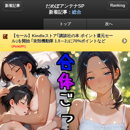
だめぽアンテナSP
Ranking
新着記事
新着記事：
総合
トップ
次へ
【セール】Kindleストア｢講談社の本 ポイント還元セー
ル｣を開始 ｢攻殻機動隊 1.5～2｣に70%ポイントなど
(PickUP!)