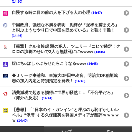
(14:50)
自慢する時に目の前の人を下げる人の心理
(14:47)
中国政府、強烈な不満を表明「泥棒が『泥棒を捕まえろ』
と叫ぶようなやり口で中国を貶めている」と強く非難！
(14:46)
【衝撃】クルタ族虐 殺の犯人、ツェリードニヒで確定！ク
ロロの演劇のせいで2人も無駄死ににwwww
(14:45)
姪にちoぽしゃぶらせたらこうなるwww
(14:45)
◆Ｊリーグ◆浦和、東海大DF田中玲音、明治大DF稲垣篤
志の加入内定と特別指定を発表！
(14:45)
消費減税で起きる損得に世界が騒然！←「不公平だろ」
（海外の反応）
(14:41)
【悲報】「“日本のイ・ガンイン”と呼ぶのも恥ずかしいレ
ベル」“停滞”する久保建英を韓国メディアが酷評ｗｗｗｗ
ｗ
(14:40)
トップ
次へ