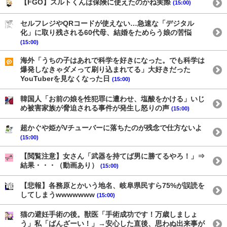
【FGO】スルトくんは保険に使えたのかね実際
(15:00)
セルフレジやQRコードが使えない…急速な「デジタル
化」に取り残される60代母、結婚をためらう娘の苦悩
(15:00)
海外「うちの子はあれで科学を好きになった。でも科学は
爆発しなきゃダメって刷り込まれてる」大好きだった
YouTuberを見なくなった日
(15:00)
韓国人「お前の娘を性犯罪に遭わせ、塩酸をかける」いじ
め被害家族が脅迫される事件が発生し怒りの声
(15:00)
超かぐや姫がVチューバーに落ちたのが残念で仕方ないよ
(15:00)
【閲覧注意】女さん「武器を持てば男に勝てるやろ！」⇒
結果・・・（動画あり）
(15:00)
【悲報】各務原とかいう地名、岐阜県民すら75%が誤読を
してしまうwwwwwww
(15:00)
猫の避妊手術の後。獣医「手術成功です！万歳しましょ
う」私「ばんざーい！」→安心した直後、思わぬ出来事が