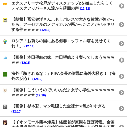
エクスアリーナ松戸がディスクアップ2を撤去したらしく
ディスクアッパーさん達から落胆の声
(12:12)
【朗報】冨安健洋さん…もしパレスで大きな故障が無かっ
たら、アーセナルのメディカルが悪かったことがハッキリ
する件ｗｗｗｗ
(12:12)
ロシア「お前らの国にある似非エッフェル塔を見せてく
れ！」
(12:11)
【画像】本田望結の妹、本田望結より実ってしまうｗｗｗ
ｗｗ
(12:11)
海外「騙されるな！」FIFA会長の謝罪に海外大騒ぎ！（海
外の反応）
(12:10)
【画像】こういうのでいいんだよ女子小学生ｗｗｗｗｗｗ
ｗｗｗｗｗ❤
(12:10)
【画像】杉本彩、マン毛隠した全裸ナマ乳がHすぎる
(12:10)
【イオンモール熊本爆発】経産省が原因をほぼ特定、全国