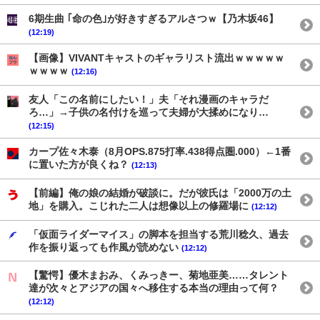
6期生曲 ｢命の色｣が好きすぎるアルさつｗ【乃木坂46】
(12:19)
【画像】VIVANTキャストのギャラリスト流出ｗｗｗｗｗ
ｗｗｗｗ
(12:16)
友人「この名前にしたい！」夫「それ漫画のキャラだ
ろ…」→子供の名付けを巡って夫婦が大揉めになり…
(12:15)
カープ佐々木泰（8月OPS.875打率.438得点圏.000）←1番
に置いた方が良くね？
(12:13)
【前編】俺の娘の結婚が破談に。だが彼氏は「2000万の土
地」を購入。こじれた二人は想像以上の修羅場に
(12:12)
「仮面ライダーマイス」の脚本を担当する荒川稔久、過去
作を振り返っても作風が読めない
(12:12)
【驚愕】優木まおみ、くみっきー、菊地亜美……タレント
達が次々とアジアの国々へ移住する本当の理由って何？
(12:12)