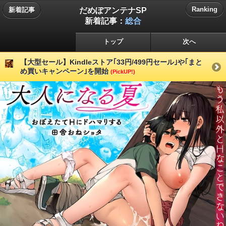
だめぽアンテナSP
Ranking
新着記事
新着記事：
総合
トップ
次へ
【大型セール】Kindleストア｢33円/499円セール｣や｢まと
め買いキャンペーン｣を開始
(PickUP!)