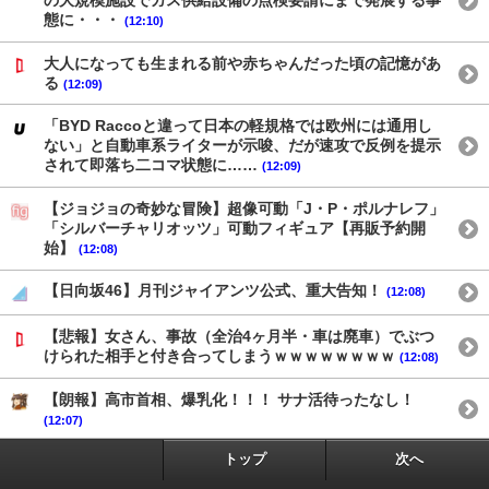
の大規模施設でガス供給設備の点検要請にまで発展する事
態に・・・
(12:10)
大人になっても生まれる前や赤ちゃんだった頃の記憶があ
る
(12:09)
「BYD Raccoと違って日本の軽規格では欧州には通用し
ない」と自動車系ライターが示唆、だが速攻で反例を提示
されて即落ち二コマ状態に……
(12:09)
【ジョジョの奇妙な冒険】超像可動「J・P・ポルナレフ」
「シルバーチャリオッツ」可動フィギュア【再販予約開
始】
(12:08)
【日向坂46】月刊ジャイアンツ公式、重大告知！
(12:08)
【悲報】女さん、事故（全治4ヶ月半・車は廃車）でぶつ
けられた相手と付き合ってしまうｗｗｗｗｗｗｗｗ
(12:08)
【朗報】高市首相、爆乳化！！！ サナ活待ったなし！
(12:07)
トップ
次へ