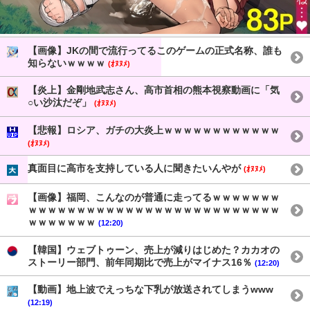
【画像】JKの間で流行ってるこのゲームの正式名称、誰も
知らないｗｗｗｗ
(ｵﾇﾇﾒ)
【炎上】金剛地武志さん、高市首相の熊本視察動画に「気
○い沙汰だぞ」
(ｵﾇﾇﾒ)
【悲報】ロシア、ガチの大炎上ｗｗｗｗｗｗｗｗｗｗｗｗ
(ｵﾇﾇﾒ)
真面目に高市を支持している人に聞きたいんやが
(ｵﾇﾇﾒ)
【画像】福岡、こんなのが普通に走ってるｗｗｗｗｗｗｗ
ｗｗｗｗｗｗｗｗｗｗｗｗｗｗｗｗｗｗｗｗｗｗｗｗｗｗ
ｗｗｗｗｗｗｗ
(12:20)
【韓国】ウェブトゥーン、売上が減りはじめた？カカオの
ストーリー部門、前年同期比で売上がマイナス16％
(12:20)
【動画】地上波でえっちな下乳が放送されてしまうwww
(12:19)