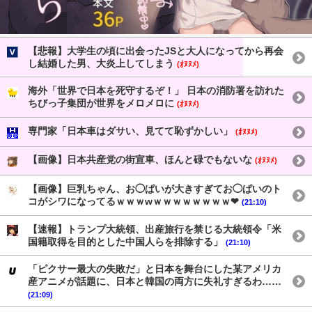
【悲報】大学生の頃に出会ったJSと大人になってから再会
し結婚した男、大炎上してしまう
(ｵﾇﾇﾒ)
海外「世界で日本を死守するぞ！」 日本の消防署を訪れた
ちびっ子集団が世界をメロメロに
(ｵﾇﾇﾒ)
専門家「日本車はダサい、見てて恥ずかしい」
(ｵﾇﾇﾒ)
【画像】日本共産党の街宣車、ほんと碌でもないな
(ｵﾇﾇﾒ)
【画像】巨乳ちゃん、お◯ぱいが大きすぎてお◯ぱいのト
コがシワになってるｗｗｗwｗｗｗｗｗｗｗｗ❤
(21:10)
【速報】トランプ大統領、出産旅行を禁じる大統領令「米
国籍取得を目的とした中国人らを排除する」
(21:10)
「ピクサー最大の失敗だ」と日本を舞台にした某アメリカ
産アニメが話題に、日本と韓国の両方に失礼すぎるわ……
(21:09)