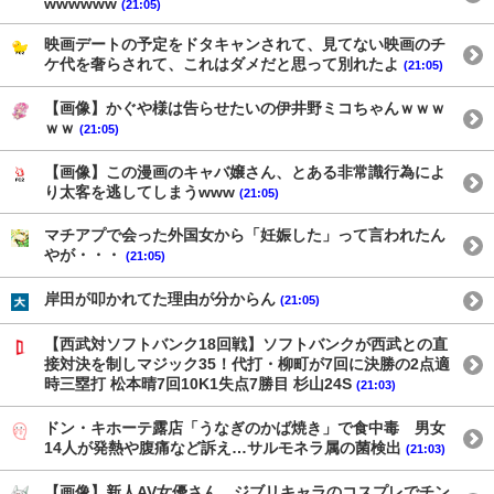
wwwwww
(21:05)
映画デートの予定をドタキャンされて、見てない映画のチ
ケ代を奢らされて、これはダメだと思って別れたよ
(21:05)
【画像】かぐや様は告らせたいの伊井野ミコちゃんｗｗｗ
ｗｗ
(21:05)
【画像】この漫画のキャバ嬢さん、とある非常識行為によ
り太客を逃してしまうwww
(21:05)
マチアプで会った外国女から「妊娠した」って言われたん
やが・・・
(21:05)
岸田が叩かれてた理由が分からん
(21:05)
【西武対ソフトバンク18回戦】ソフトバンクが西武との直
接対決を制しマジック35！代打・柳町が7回に決勝の2点適
時三塁打 松本晴7回10K1失点7勝目 杉山24S
(21:03)
ドン・キホーテ露店「うなぎのかば焼き」で食中毒 男女
14人が発熱や腹痛など訴え…サルモネラ属の菌検出
(21:03)
【画像】新人AV女優さん、ジブリキャラのコスプレでチン