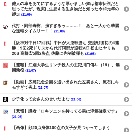
他人の車をあてにするような厚かましい奴は都市伝説だと
思ってたが、現実に生息する生き物だと知った令和元年の
師走
(21:09)
代打・阿部寿樹、強すぎるっ………！ あと一人から華麗
な逆転タイムリー！！
(21:08)
【阪神対中日17回戦】中日が大逆転勝ち 交流戦後初の4連
勝！9回2死ドリスから代打阿部が逆転V打 松山ヒヤリも
20S 髙橋宏5回2失点 佐藤に先制被弾も
(21:08)
【速報】江別大学生リンチ殺人の主犯川口侑斗（19）、無
期懲役
(21:07)
【動画】広島記念公園を追い出された左翼さん、流石にキ
モすぎて炎上
(21:07)
少子化って女さんのせいだよな
(21:06)
【悲報】識者「ロキソニンを持ってる男は浮気確定です」
(21:05)
【画像】顔20点身体100点の女子が見つかってしまう