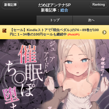
だめぽアンテナSP
Ranking
新着記事
新着記事：
総合
トップ
次へ
【セール】Kindleストアで｢弱虫ペダル｣の74～89巻が100
円に 1～34巻の100円セールも継続中
(PickUP!)