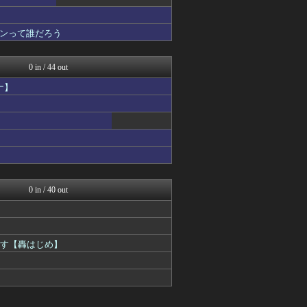
ンって誰だろう
0 in / 44 out
ナ】
0 in / 40 out
ます【轟はじめ】