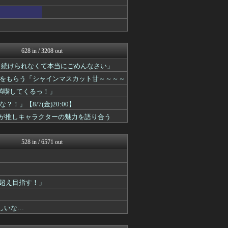
ゲーム実況者速報＠YouT...
トレンドの通り道
ゲーム実況者速報＠YouT...
トレンドの通り道
ゲーム実況者速報＠YouT...
628 in / 3208 out
ゲーム実況者速報＠YouT...
Vtuberまとめるよ～ん
っと続けられなくて本当にごめんなさい」
Vtuberまとめるよ～ん
をもらう「シャインマスカット甘～～～～
ホロ速
VTuberNews
満喫してくるっ！」
ホロちゃんねる
【8/7(金)20:00】
ホロちゃんねる
！8名が推しキャラクターの魅力を語り合う
ホロ速
ホロちゃんねる
VTuberNews
528 in / 6571 out
ホロちゃんねる
VTuberNews
ホロちゃんねる
VTuberNews
ホロちゃんねる
ド超え目指す！」
VTuberNews
VTuberNews
ほしいな…
ホロ速
ホロ速
ホロちゃんねる