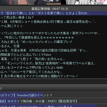
最新記事情報 - 08/07 10:31
erって『起きれて偉い』とか『ポスト出来て偉い』とかよく言われ...
プって実は良い曲多くね？
ミ様、8月毎日ショート投稿企画を2日で断念→復活＆謝罪会見へ「...
うーん実にラミィ
ィワンに地方のパートナーポケモンたちが大集合！新作フレーバーや...
ん、7年目にして最盛期を迎えるｗｗｗｗｗｗｗｗｗｗ
ころねと楽しむ『めっちゃカメレオン』の爆笑プレイ
ゃるさん、引退
あちゃる、引退を発表 8月9日の誕生日配信で詳細を説明「ずっ...
間経過でどんどん沈んでいくVTuber
「葛葉」ってどう思う？「気の良いお兄ちゃん」
「『モンハンワイルズ』販売は“改善傾向”―中長期でワールド超え...
お互いをコードネームで呼び合ってたよいゆめ
ぺんぺ「うわシーモア復活してくれねえかな」
！】先斗寧が魅せるマイクラの軌跡と感動のフィナーレ！
石神の声真似が上手すぎるきいさま
りーか、リグゼコーチから実家スーパーのフルーツ盛り合わせをもら...
T】キレまくるジャックナイフ一ノ瀬うるはｗｗｗ
]
定】待望の新作がついに登場！ホロライブメンバーたちが熱い戦いを...
ホロライブ】Youtubeの謎のイベント？
配信見てたけど、マジでたいじリスナー民度低すぎだろ…
雑談】ホロライブ掲示板：ホロ速：PART2【配信実況可】
プラトゥーンレイダースの本編そっちのけで極悪ミニゲームを極めよ...
を隠した】さくらみこ：水着ガチャコンプでホロライブドリームを掴...