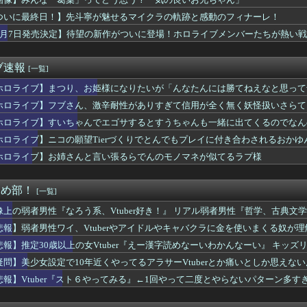
ついに最終日！】先斗寧が魅せるマイクラの軌跡と感動のフィナーレ！
8月7日発売決定】待望の新作がついに登場！ホロライブメンバーたちが熱い
ル』のゲームPVが公開！Nintendo SwitchとSteam
ブ速報
[一覧]
ホロライブ】まつり、お姫様になりたいが「んなたんには勝てねえなと思って
ホロライブ】フブさん、激辛耐性がありすぎて信用が全く無く妖怪扱いさらて
ホロライブ】すいちゃんでエゴサするとすうちゃんも一緒に出てくるのでなん
ホロライブ】ニコの願望Tierづくりでとんでもプレイに付き合わされるおかゆ
ホロライブ】お姉さんと言い張るらでんのモノマネが似てるラプ様
まとめ部！
[一覧]
像上の弱者男性『なろう系、Vtuber好き！』 リアル弱者男性『哲学、古典文学、世
悲報】弱者男性ワイ、Vtuberやアイドルやキャバクラに金を使いまくる奴が
悲報】推定30歳以上の女Vtuber『えー漢字読めなーいわかんなーい』 キッズ
疑問】美少女設定で10年近くやってるアラサーVtuberとか痛いとしか思えな
悲報】Vtuber『スト６やってみる』←1回やって二度とやらないパターン多す