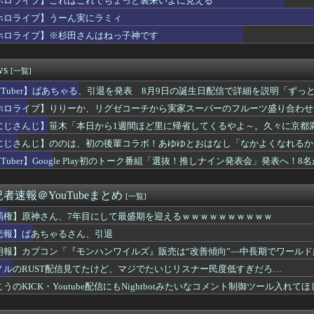
ホロライブ】これはこれでちょっと裏来いよに見える
outube配信にもNightbotみたいなコメント制御ツ...
ホロライブ】うーん実にラミィ
】葛葉達：7日目｜あまりに生々しすぎる陰キャムーブでギャルを...
Vグループはマジでこういう男とのコラボも解禁したほうがいいよ
ホロライブ】※杉田さんはねっ子神です
を教えてほしいんやが、オススメあるか🥃
ーですら英語で日常会話が出来るのにお前らときたら……
ws
[一覧]
バーのはちみつパン一部店舗だけなのか…絶望した
笹木、1週間ほど里に帰省
VTuber】ばあちゃる、引退を発表 8月9日の誕生日配信で詳細を説明「ず
かい
/9(日)15:00】
ホロライブ】りりーか、リグゼコーチから実家スーパーのフルーツ盛り合わせ
utubeの謎のイベント？
い」
木「本日から1週間ほど里に帰省してくるやよ～。久々に京都満喫し...
にじさんじ】笹木「本日から1週間ほど里に帰省してくるやよ～。久々に京都
大塚製薬にはびぶー好きがいるに違いない
にじさんじ】ののは、初の後輩コラボ！あゆゆとおはなし「なかよくなれるかな？！」
ロドリ夏イベ第二弾『シンクロする夏のスパークル』明日から開催！...
VTuber】Google Play初のトーク番組「選抜！推しナイン発表会」発表へ
ブ掲示板：ホロ速：PART2【配信実況可】
/6(木)18:00】
】トワ様生誕3Dライブ2026開催決定！！！100万人チケッ...
のは、初の後輩コラボ！あゆゆとおはなし「なかよくなれるかな？！...
者速報＠YouTubeまとめ
[一覧]
ホロドリ石配布渋くね？
ogle Play初のトーク番組「選抜！推しナイン発表会」...
覇権】原神さん、7年目にして最盛期を迎えるｗｗｗｗｗｗｗｗｗｗ
ホロドリ早くもイベント第二弾を発表！！本日18時に詳細公開
悲報】ばあちゃるさん、引退
あす、遊戯王で今月もダイヤ到達！『先生もう笑うしかなくなっとり...
ホロドリ初イベント終了！！！ランキング各帯の空気感はこんな感じ
朗報】カプコン「『モンハンワイルズ』販売は“改善傾向”―中長期でワール
しきず、スプラトゥーンレイダース本編そっちのけで極悪ミニゲーム...
ノルのRUST配信見てたけど、マジでたいじリスナー民度低すぎだろ…
羽師匠、Grokに自分の気持ち悪いツイート聞くやつやってるの...
こうのKICK・Youtube配信にもNightbotみたいなコメント制御ツール入れて
これはこれでちょっと裏来いよに見える
うーん実にラミィ
outubeに音声返信機能なんてあったのか