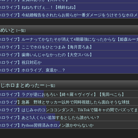
ホロライブ】ねねちすげぇ…！【桃鈴ねね】
ホロライブ】今結婚報告をされたらお前らが一番ダメージをうけそうなホロメ
まとめいと
[一覧]
ホロライブ】ルーナってかなたそが消えて4期最強になったからな【姫森ルー
ホロライブ】ここでホロをひとつまみ【海月雲ろあ】
ホロライブ】歯痛いんじゃなかったの【大空スバル】
ホロライブ】祝日対応か
ホロライブ】ホロライブ、衰退か…？
r・にじホロまとめったー
[一覧]
ホロライブ】ラグが逆におもろい【綺々羅々ヴィヴィ】【兎田ぺこら】
ホロライブ】急募 野球とサッカー以外で同時視聴したら面白そうな球技
ホロライブ】はじみゃのコンココンダンス、TikTokで陽キャの間でバズって
ホロライブ】あと5人くらい追加するとしたら誰がいい？
ホロライブ】Python習得済みホロメン誰かやらないか