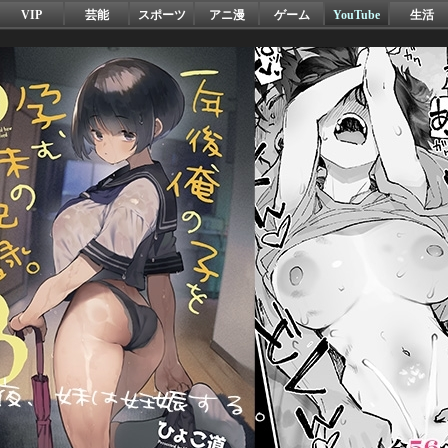
VIP
芸能
スポーツ
アニ漫
ゲーム
YouTube
生活