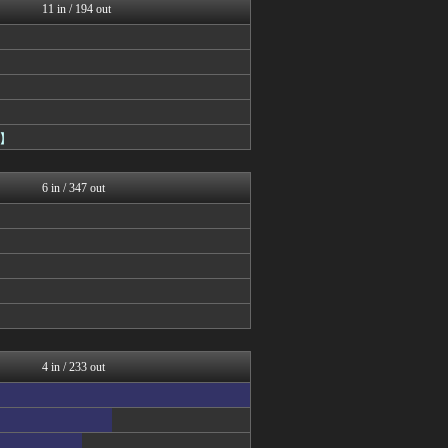
11 in / 194 out
】
6 in / 347 out
4 in / 233 out