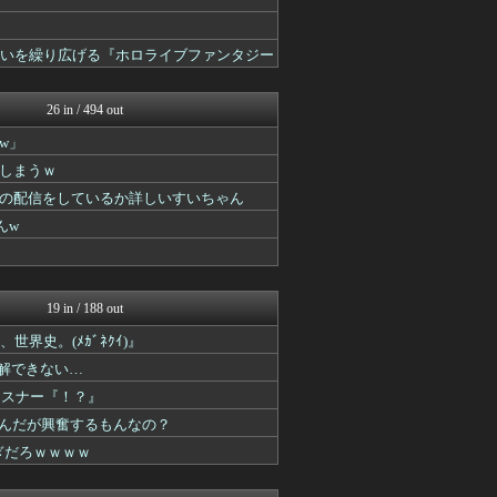
戦いを繰り広げる『ホロライブファンタジー
26 in / 494 out
w」
しまうｗ
の配信をしているか詳しいすいちゃん
んw
19 in / 188 out
界史。(ﾒｶﾞﾈｸｲ)』
理解できない…
リスナー『！？』
いんだが興奮するもんなの？
ぎだろｗｗｗｗ