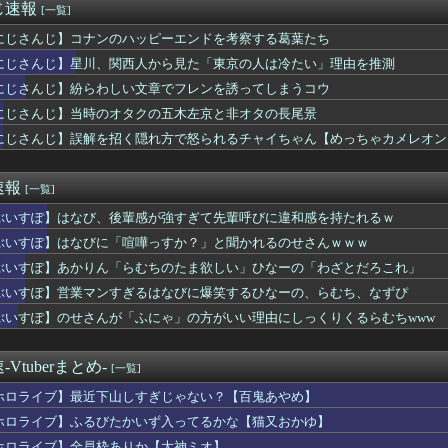
じ速報
[一覧]
にじさんじ】コナンのハッピーエンドを考察する葛葉たち
にじさんじ】星川、関西人から見た「東京の人は冷たい」理由を推測
にじさんじ】紛らわしい文章でフレンを誘ってしまうコウ
にじさんじ】当時のオタクの五木左京と非オタの長尾景
にじさんじ】誤解を招く隠れ方で怒られるチャイちゃん【めっちゃカメレオン
速報
[一覧]
ぶいすぽ】はなび、後輩感が強すぎて先輩呼びに違和感を持たれるｗ
ぶいすぽ】はなびに「喧嘩っすか？」と聞かれるのせさんｗｗｗ
ぶいすぽ】あかりん「らむちのたま欲しい」ひなーの「わざとだろこれ」
ぶいすぽ】営業マンすぎるはなびに爆笑するひなーの、らむち、なずぴ
ぶいすぽ】のせさんが「ふにゃ」の方がいい理由にしっくりくるらむちwww
Vtuberまとめ-
[一覧]
ホロライブ】最近下山しすぎじゃない？【百鬼あやめ】
ホロライブ】ふるびたかいず入ってるかな【猫又おかゆ】
ホロライブ】全員枠ありか【大神ミオ】