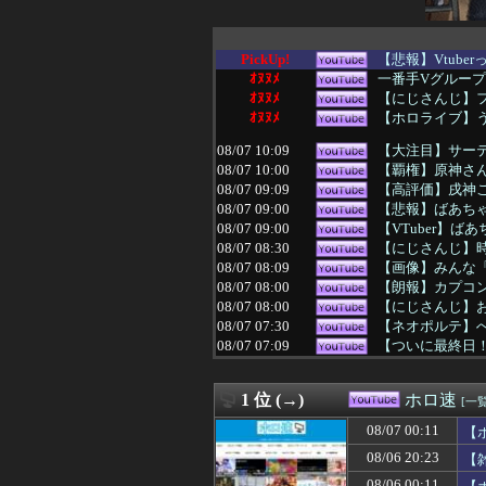
PickUp!
【悲報】Vtub
ｵﾇﾇﾒ
一番手Vグルー
ｵﾇﾇﾒ
【にじさんじ】フ
ｵﾇﾇﾒ
【ホロライブ】
08/07 10:09
【大注目】サーテ
08/07 10:00
【覇権】原神さ
08/07 09:09
【高評価】戌神
08/07 09:00
【悲報】ばあち
08/07 09:00
【VTuber】ば
08/07 08:30
【にじさんじ】時
08/07 08:09
【画像】みんな
08/07 08:00
【朗報】カプコン
08/07 08:00
【にじさんじ】
08/07 07:30
【ネオポルテ】
08/07 07:09
【ついに最終日
08/07 07:00
【にじさんじ】
08/07 07:00
【ホロライブ】り
1 位 (→)
ホロ速
08/07 06:30
【VCR RUS
[一覧
08/07 06:09
【8月7日発売決
08/07 00:11
【
08/07 06:00
ミノルのRUST
08/06 20:23
【
08/07 06:00
【にじさんじ】ス
08/07 05:09
【頑張てnoel
08/06 00:11