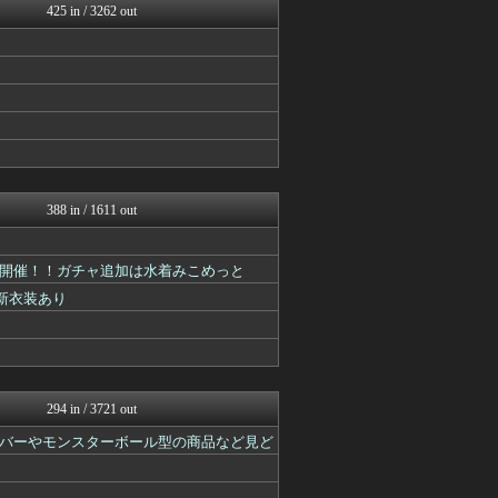
425 in / 3262 out
ホロちゃんねる
ホロ速
ホロ速
388 in / 1611 out
開催！！ガチャ追加は水着みこめっと
D新衣装あり
294 in / 3721 out
バーやモンスターボール型の商品など見ど