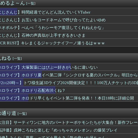
まとめるよ～ん
[一覧]
ブさん、故郷に錦を飾る 広島『みろくの里』がコラボで『フブキン...
※杉田さんはねっ子神です
にじさんじ】時間経過でどんどん沈んでいくVTuber
ねねち概要欄、小学生並みの感想で草
にじさんじ】お互いをコードネームで呼び合ってたよいゆめ
ネオポルテ】ぺんぺ「うわシーモア復活してくれねえかな」
にじさんじ】石神の声真似が上手すぎるきいさま
VCR RUST】キレまくるジャックナイフ一ノ瀬うるはｗｗｗ
んねる
[一覧]
ホロライブ】大塚製薬にはびぶー好きがいるに違いない
ホロライブ】ホロドリ夏イベ第二弾『シンクロする夏のスパークル』明日から
8/2㈯20時～】トワ様生誕3Dライブ2026開催決定！！！100万人チケットの3
ホロライブ】ホロドリ石配布渋くね？
ホロライブ】ホロドリ早くもイベント第二弾を発表！！本日18時に詳細公開
の通り道
[一覧]
大注目】サーティワンに地方のパートナーポケモンたちが大集合！新作フレー
ろ満載の“31ポケ夏！”キャンペーンが8月1日より堂々開催！
高評価】戌神ころねと楽しむ『めっちゃカメレオン』の爆笑プレイ
画像】みんな「葛葉」ってどう思う？「気の良いお兄ちゃん」