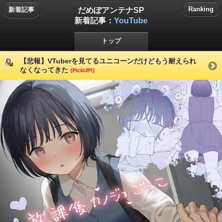
だめぽアンテナSP
Ranking
新着記事
新着記事：
YouTube
トップ
【悲報】VTuberを見てるユニコーンだけどもう耐えられ
なくなってきた
(PickUP!)