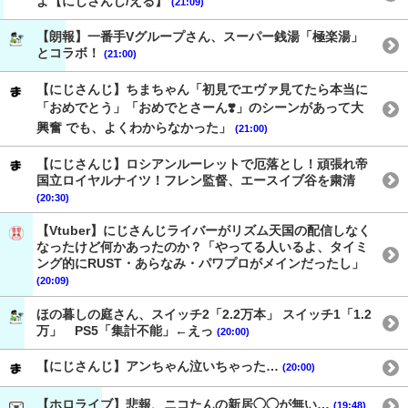
よ【にじさんじ/える】
(21:09)
【朗報】一番手Vグループさん、スーパー銭湯「極楽湯」
とコラボ！
(21:00)
【にじさんじ】ちまちゃん「初見でエヴァ見てたら本当に
「おめでとう」「おめでとさーん❣️」のシーンがあって大
興奮 でも、よくわからなかった」
(21:00)
【にじさんじ】ロシアンルーレットで厄落とし！頑張れ帝
国立ロイヤルナイツ！フレン監督、エースイブ谷を粛清
(20:30)
【Vtuber】にじさんじライバーがリズム天国の配信しなく
なったけど何かあったのか？「やってる人いるよ、タイミ
ング的にRUST・あらなみ・パワプロがメインだったし」
(20:09)
ほの暮しの庭さん、スイッチ2「2.2万本」 スイッチ1「1.2
万」 PS5「集計不能」←えっ
(20:00)
【にじさんじ】アンちゃん泣いちゃった…
(20:00)
【ホロライブ】悲報、ニコたんの新居◯◯が無い…
(19:48)