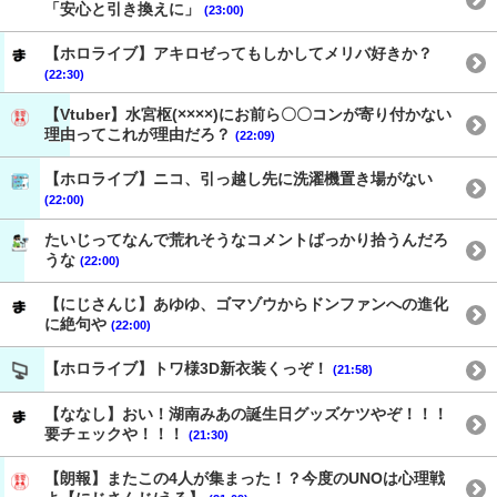
「安心と引き換えに」
(23:00)
【ホロライブ】アキロゼってもしかしてメリバ好きか？
(22:30)
【Vtuber】水宮枢(××××)にお前ら〇〇コンが寄り付かない
理由ってこれが理由だろ？
(22:09)
【ホロライブ】ニコ、引っ越し先に洗濯機置き場がない
(22:00)
たいじってなんで荒れそうなコメントばっかり拾うんだろ
うな
(22:00)
【にじさんじ】あゆゆ、ゴマゾウからドンファンへの進化
に絶句や
(22:00)
【ホロライブ】トワ様3D新衣装くっぞ！
(21:58)
【ななし】おい！湖南みあの誕生日グッズケツやぞ！！！
要チェックや！！！
(21:30)
【朗報】またこの4人が集まった！？今度のUNOは心理戦