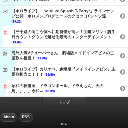
【ホロライブ】「hololive Splash T-Party!」ラインナッ
プ公開 ホロメンプロデュースのクセツヨTシャツ達
(19:22)
【三十路の向こう側へ】期待値が高い！宝鐘マリン：誕生
日カウントダウンで魅せる最高のエンターテインメント
(19:09)
海外人気Vチューバーさん、劇場版メイドインアビスの主
題歌を担当！
(19:00)
【ホロライブ】カリオペ、劇場版『メイドインアビス』主
題歌担当に！！！
(18:59)
昭和の神漫画「ドラゴンボール、ドラえもん、火の
鳥、、、」令和→
(18:09)
トップ
About
RSS
orz