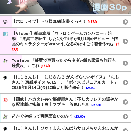
【ホロライブ】トワ様3D新衣装くっぞ！
(ｵﾇﾇﾒ)
【VTuber】新事務所「ウラロジゲームカンパニー」始
動！“逆異世界転生”した1期生5名が8月19日デビュー『作
品のキャラクターがVtuberになるのはすごく斬新やね』
(ｵ
ﾇﾇﾒ)
YouTuber「経費で車買ったからタダw飯も家賃も旅行も
経費w」←これ
(ｵﾇﾇﾒ)
【にじさんじ】「にじさんじ がんばらないボイス」「にじ
さんじ 束縛ボイス Vol.2」、「ボイスビジュアルカード」
2026年8月14日(金)12時より販売決定！
(23:30)
【画像】バカタレ共で郵便屋さん！不知火フレアの賑やか
な配達劇に密着！白上フブキ 角巻わため
(23:09)
超かぐや姫って実際面白いのか？
(23:00)
【にじさんじ】ひゃくまんてんばらサロメちゃんおまんが