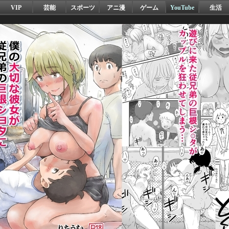
VIP
芸能
スポーツ
アニ漫
ゲーム
YouTube
生活