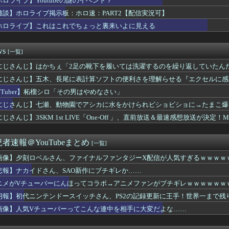
ホロライブ】Youtubeの謎のイベント？
 1st LIVE「One-Off 」、直前放送＆最速...
雑談】ホロライブ掲示板：ホロ速：PART2【配信実況可】
バーにんほってコラボ→アニメファンがブチギレｗｗｗｗｗｗｗｗｗ...
にじさんじ甲子園2026 大会直前！前日特番！かなり潰し合い...
ホロライブ】これはこれでちょっと裏来いよに見える
日のCS進出が普通にあり得るセリーグ
て誰が描いても必ず人気作品になるの確定してね？
ws
[一覧]
テンドースイッチさん、PS2の記録更新に王手！世界一まで残り1...
ル！夕刻ロベルが挑むドキドキの無人島生活と告白シーンの全貌
にじさんじ】はかちぇ「2足の靴下を履いては洗濯するのを繰り返していたんだ
チューバーってこんな連中を相手に大変だよな……
にじさんじ】五木、長尾に表計算ソフトの便利さを理解らせる『エクセルに感
HK「ぶいあーる！」真夏のホラーSPに月ノ美兎・ましろ爻・市...
ぺまつり、またしてもぶいすぽ中心で優遇しAPEX最大勢力のに...
VTuber】柘榴シロ「その男はやめなさい」
ンワイルズさん、サンブレイクに売上を逆転される……
にじさんじ】七瀬、動物園でアシカに水をかけられビショビショに→たまこ爆
K Music、公式サイトをリニューアル！『こうして見るとR...
じさんじ】3SKM 1st LIVE「One-Off 」、直前放送＆最速感想放送が決定！M
決算資料「リスナーから男性および、若年層が減少してきてる」←弱...
】
会RUST見てたけど、坂本って人との絡み方下手だよな
ニコ、引っ越し先に洗濯機置き場がない
者速報＠YouTubeまとめ
[一覧]
ワ様3D新衣装くっぞ！
悲報、ニコたんの新居◯◯が無い…
画像】夕刻ロベルさん、ファイナルファンタジーX配信が人気すぎるｗｗｗｗ
live Splash T-Party!」ラインナップ...
悲報】ナカイドさん、SAO新作にブチギレか……
カリオペ、劇場版『メイドインアビス』主題歌担当に！！！
utubeの謎のイベント？
ニメがVチューバーにんほってコラボ→アニメファンがブチギレｗｗｗｗｗｗ
大塚製薬にはびぶー好きがいるに違いない
朗報】初代ニンテンドースイッチさん、PS2の記録更新に王手！世界一まで残り
ロドリ夏イベ第二弾『シンクロする夏のスパークル』明日から開催！...
画像】人気Vチューバーってこんな連中を相手に大変だよな……
ブ掲示板：ホロ速：PART2【配信実況可】
】トワ様生誕3Dライブ2026開催決定！！！100万人チケッ...
ホロドリ石配布渋くね？