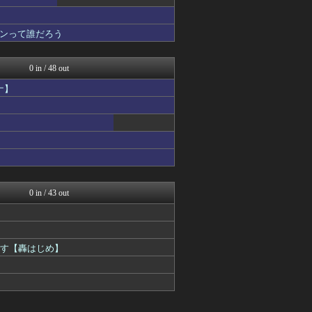
ンって誰だろう
0 in / 48 out
ナ】
0 in / 43 out
ます【轟はじめ】