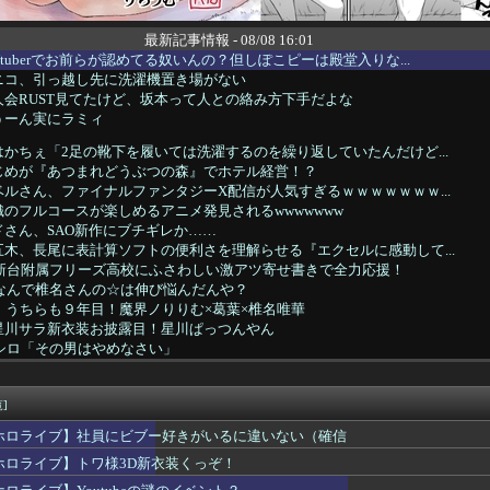
最新記事情報 - 08/08 16:01
tuberでお前らが認めてる奴いんの？但しぽこピーは殿堂入りな...
ニコ、引っ越し先に洗濯機置き場がない
会RUST見てたけど、坂本って人との絡み方下手だよな
うーん実にラミィ
かちぇ「2足の靴下を履いては洗濯するのを繰り返していたんだけど...
じめが『あつまれどうぶつの森』でホテル経営！？
ルさん、ファイナルファンタジーX配信が人気すぎるｗｗｗｗｗｗｗ...
のフルコースが楽しめるアニメ発見されるwwwwwww
さん、SAO新作にブチギレか……
木、長尾に表計算ソフトの便利さを理解らせる『エクセルに感動して...
】新台附属フリーズ高校にふさわしい激アツ寄せ書きで全力応援！
】なんで椎名さんの☆は伸び悩んだんや？
〗うちらも９年目！魔界ノりりむ×葛葉×椎名唯華
星川サラ新衣装お披露目！星川ぱっつんやん
柘榴シロ「その男はやめなさい」
】アベヒパワヒって両立するんやな
にじさんじ断られたからホロライブに入りました」←これ
七瀬、動物園でアシカに水をかけられビショビショに→たまこ爆笑
]
llmates、NG行動回避ゲーム！フリが露骨すぎる
ホロライブ】社員にビブー好きがいるに違いない（確信
水面まどか、野球を知ろう！まどちゃ「投げる方が守備なの？！」
ホロライブ】トワ様3D新衣装くっぞ！
社員にビブー好きがいるに違いない（確信
虎金妃笑虎がNELLマットレスをガチレビュー！皆担とニコたんの...