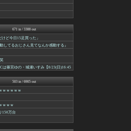
VTuberNews
ゲーム実況者速報＠YouT...
Vtuberまとめるよ～ん
Vtuberまとめるよ～ん
トレンドの通り道
671 in / 3388 out
ゲーム実況者速報＠YouT...
トレンドの通り道
けど今日15足買った」
ゲーム実況者速報＠YouT...
動してるおじさん見てなんか感動する』
VTuberNews
トレンドの通り道
ゲーム実況者速報＠YouT...
笑
VTuberNews
Cは篠宮ゆの・城瀬いすみ【8/23(日)16:45
ゲーム実況者速報＠YouT...
ゲーム実況者速報＠YouT...
VTuberNews
503 in / 6905 out
ホロ速
ホロちゃんねる
ｗｗｗｗｗｗ
ホロちゃんねる
ホロちゃんねる
ホロ速
ｗｗｗｗ
ホロちゃんねる
150万台
ホロちゃんねる
ホロ速
ホロちゃんねる
ホロちゃんねる