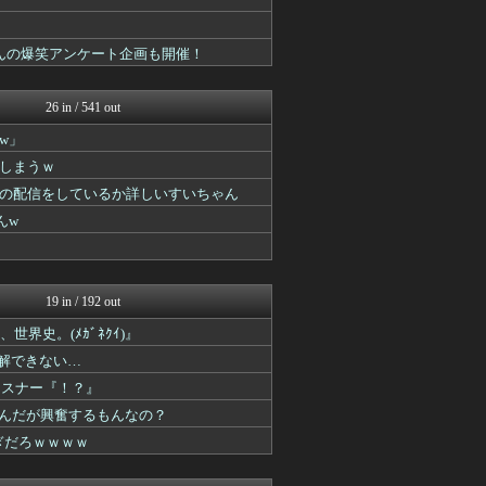
んの爆笑アンケート企画も開催！
26 in / 541 out
w」
しまうｗ
の配信をしているか詳しいすいちゃん
んw
19 in / 192 out
界史。(ﾒｶﾞﾈｸｲ)』
理解できない…
リスナー『！？』
いんだが興奮するもんなの？
ぎだろｗｗｗｗ