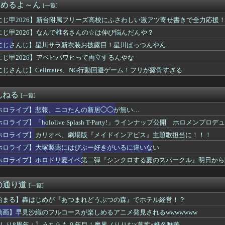
まとめるよ～ん
[一覧]
ホロドリ早くもイベント第二弾を発表！！本日18時に詳細公開
これはこれでちょっと裏来いよに見える
にじ甲2026】新台附属フリーズ高校にふさわしい激アツ寄せ書きで全力応援
うーん実にラミィ
にじ甲2026】なんで椎名さんの☆は伸び悩んだんや？
にじさんじ】星川サラ新衣装お披露目！星川ぱっつんやん
にじ甲2026】アベヒパワヒって両立するんやな
にじさんじ】Cellmates、NG行動回避ゲーム！フリが露骨すぎる
んねる
[一覧]
ホロライブ】悲報、ニコたんの新居◯◯が無い…
ロライブ】「hololive Splash T-Party!」ラインナップ公開 ホロメン
ホロライブ】カリオペ、劇場版『メイドインアビス』主題歌担当に！！！
ホロライブ】大塚製薬にはびぶー好きがいるに違いない
ホロライブ】ホロドリ夏イベ第二弾『シンクロする夏のスパークル』明日から
の通り道
[一覧]
始まる】轟はじめが『あつまれどうぶつの森』でホテル経営！？
動画】早見沙織のフルコースが楽しめるアニメ発見されるwwwwwww
ずしり8周年：〗うちらも９年目！魔界ノりりむ×葛葉×椎名唯華