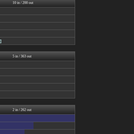
10 in / 200 out
】
5 in / 363 out
2 in / 262 out