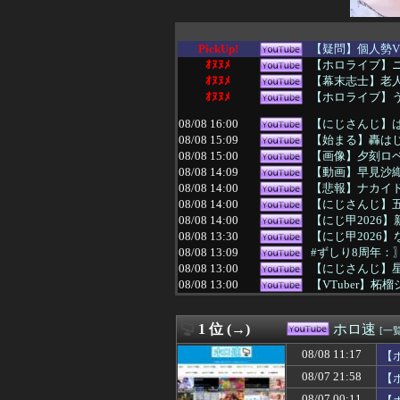
PickUp!
【疑問】個人勢V
ｵﾇﾇﾒ
【ホロライブ】
ｵﾇﾇﾒ
【幕末志士】老人
ｵﾇﾇﾒ
【ホロライブ】
08/08 16:00
【にじさんじ】は
08/08 15:09
【始まる】轟は
08/08 15:00
【画像】夕刻ロベ
08/08 14:09
【動画】早見沙織
08/08 14:00
【悲報】ナカイド
08/08 14:00
【にじさんじ】五
08/08 14:00
【にじ甲2026
08/08 13:30
【にじ甲2026
08/08 13:09
#ずしり8周年：
08/08 13:00
【にじさんじ】
08/08 13:00
【VTuber】
08/08 12:30
【にじ甲2026
08/08 12:09
星街すいせい「
1 位 (→)
ホロ速
08/08 12:00
【にじさんじ】
[一覧
08/08 12:00
【にじさんじ】Ce
08/08 11:17
【
08/08 11:30
【にじさんじ】
08/07 21:58
【
08/08 11:17
【ホロライブ】
08/08 11:09
【遊んでるニコ】
08/07 00:11