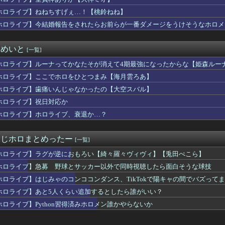
ホロライブ】ねねちすげぇ…！【桃鈴ねね】
ホロライブ】今結婚報告をされたらお前らが一番ダメージをうけそうなホロメ
まとめいと
[一覧]
ホロライブ】ルーナってかなたそが消えて4期最強になったからな【姫森ルー
ホロライブ】ここでホロをひとつまみ【海月雲ろあ】
ホロライブ】歯痛いんじゃなかったの【大空スバル】
ホロライブ】祝日対応か
ホロライブ】ホロライブ、衰退か…？
r・にじホロまとめったー
[一覧]
ホロライブ】ラグが逆におもろい【綺々羅々ヴィヴィ】【兎田ぺこら】
ホロライブ】急募 野球とサッカー以外で同時視聴したら面白そうな球技
ホロライブ】はじみゃのコンココンダンス、TikTokで陽キャの間でバズって
ホロライブ】あと5人くらい追加するとしたら誰がいい？
ホロライブ】Python習得済みホロメン誰かやらないか