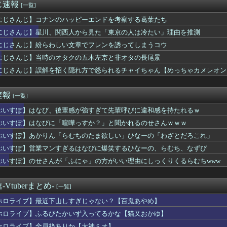
じ速報
[一覧]
にじさんじ】コナンのハッピーエンドを考察する葛葉たち
にじさんじ】星川、関西人から見た「東京の人は冷たい」理由を推測
にじさんじ】紛らわしい文章でフレンを誘ってしまうコウ
にじさんじ】当時のオタクの五木左京と非オタの長尾景
にじさんじ】誤解を招く隠れ方で怒られるチャイちゃん【めっちゃカメレオン
速報
[一覧]
ぶいすぽ】はなび、後輩感が強すぎて先輩呼びに違和感を持たれるｗ
ぶいすぽ】はなびに「喧嘩っすか？」と聞かれるのせさんｗｗｗ
ぶいすぽ】あかりん「らむちのたま欲しい」ひなーの「わざとだろこれ」
ぶいすぽ】営業マンすぎるはなびに爆笑するひなーの、らむち、なずぴ
ぶいすぽ】のせさんが「ふにゃ」の方がいい理由にしっくりくるらむちwww
Vtuberまとめ-
[一覧]
ホロライブ】最近下山しすぎじゃない？【百鬼あやめ】
ホロライブ】ふるびたかいず入ってるかな【猫又おかゆ】
ホロライブ】全員枠ありか【大神ミオ】