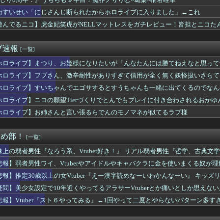
街すいせい「にじさんじ断られたからホロライブに入りました」←これ
遊んでるニコ】虎金妃笑虎がNELLマットレスをガチレビュー！皆担とニコた
ブ速報
[一覧]
ホロライブ】まつり、お姫様になりたいが「んなたんには勝てねえなと思って
ホロライブ】フブさん、激辛耐性がありすぎて信用が全く無く妖怪扱いさらて
ホロライブ】すいちゃんでエゴサするとすうちゃんも一緒に出てくるのでなん
ホロライブ】ニコの願望Tierづくりでとんでもプレイに付き合わされるおかゆ
ホロライブ】お姉さんと言い張るらでんのモノマネが似てるラプ様
まとめ部！
[一覧]
像上の弱者男性『なろう系、Vtuber好き！』 リアル弱者男性『哲学、古典文学、世
悲報】弱者男性ワイ、Vtuberやアイドルやキャバクラに金を使いまくる奴が
悲報】推定30歳以上の女Vtuber『えー漢字読めなーいわかんなーい』 キッズ
疑問】美少女設定で10年近くやってるアラサーVtuberとか痛いとしか思えな
悲報】Vtuber『スト６やってみる』←1回やって二度とやらないパターン多す