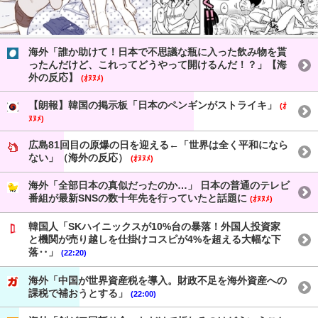
海外「誰か助けて！日本で不思議な瓶に入った飲み物を貰
ったんだけど、これってどうやって開けるんだ！？」【海
外の反応】
(ｵﾇﾇﾒ)
【朗報】韓国の掲示板「日本のペンギンがストライキ」
(ｵ
ﾇﾇﾒ)
広島81回目の原爆の日を迎える←「世界は全く平和になら
ない」（海外の反応）
(ｵﾇﾇﾒ)
海外「全部日本の真似だったのか…」 日本の普通のテレビ
番組が最新SNSの数十年先を行っていたと話題に
(ｵﾇﾇﾒ)
韓国人「SKハイニックスが10%台の暴落！外国人投資家
と機関が売り越しを仕掛けコスピが4%を超える大幅な下
落‥」
(22:20)
海外「中国が世界資産税を導入。財政不足を海外資産への
課税で補おうとする」
(22:00)