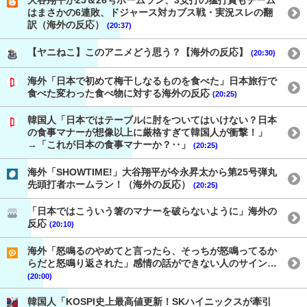
大谷翔平が25＆26号ホームラン、3安打の猛打賞もチーム
はまさかの6連敗、ドジャース対カブス戦・実況スレの翻
訳（海外の反応）
(20:37)
【ヤニねこ】このアニメどう思う？【海外の反応】
(20:30)
海外「日本で初めて梅干しなるものを食べた」日本旅行で
食べた変わった食べ物に対する海外の反応
(20:25)
韓国人「日本ではテーブルに肘をついてはいけない？日本
の食事マナーが想像以上に厳格すぎて韓国人が衝撃！」
→「これが日本の食事マナーか？‥」
(20:25)
海外「SHOWTIME!」大谷翔平が今永昇太から第25号弾丸
先頭打者ホームラン！（海外の反応）
(20:25)
「日本ではこういう箸のマナーを破らないように」海外の
反応
(20:10)
海外「怒鳴るのやめてと言ったら、そっちが怒鳴ってるか
らだと怒鳴り返された」感情の話ができない人のサイン…
(20:00)
韓国人「KOSPI史上最高値更新！SKハイニックスが牽引