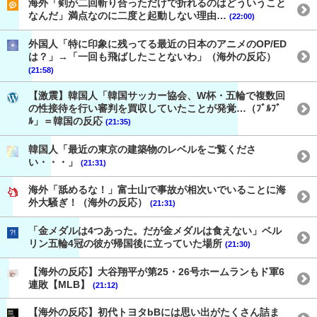
海外「剣が二回斬り合っただけで折れるのはどういうこと
なんだ」満点なのに二度と起動しない理由…
(22:00)
外国人「特に印象に残ってる最近の日本のアニメのOP/ED
は？」→「一回も飛ばしたことないわ」（海外の反応）
(21:58)
【激震】韓国人「韓国サッカー協会、W杯・五輪で複数回
の性接待を行い審判を買収していたことが発覚…（ﾌﾞﾙﾌﾞ
ﾙ」＝韓国の反応
(21:35)
韓国人「最近の東京の建築物のレベルをご覧くださ
い・・・」
(21:31)
海外「舐めるな！」富士山で事故が相次いでいることに海
外大騒ぎ！（海外の反応）
(21:31)
「金メダルは4つあった。だが金メダルは食えない」ベル
リン五輪4冠の彼が帰国後に立っていた場所
(21:30)
【海外の反応】大谷翔平が第25・26号ホームランもド軍6
連敗【MLB】
(21:12)
【海外の反応】初代トヨタbBには思い出がたくさん詰ま