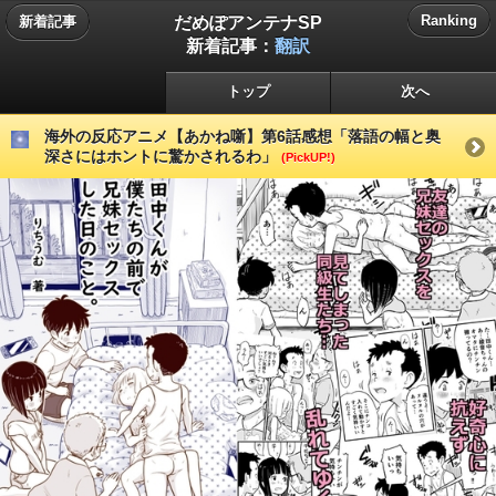
だめぽアンテナSP
Ranking
新着記事
新着記事：
翻訳
トップ
次へ
海外の反応アニメ【あかね噺】第6話感想「落語の幅と奥
深さにはホントに驚かされるわ」
(PickUP!)