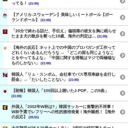
ってる！
(21:00)
【アメリカ-スウェーデン】美味しいミートボール【ポー
ランドボール】
(21:00)
「20分で終わる話だ、手伝え」偏頭痛の彼女を胸に眠らせ
たまま犬の散歩を断った19歳、海外の判定は…
(21:00)
【海外の反応】ネット上での中国のプロパガンダ工作って
どれくらいあるんだろうな → 「どこの国も同じようなこ
とをやってるよな」「中国に関する情報はマジで両極端な
ものしかない」
(21:00)
韓国人「リュ・スンボム、会社車でバス専用車線を走行し
罰金」→「たいしたことない」
(21:00)
【朗報】韓国人「100回以上聴いたJ-POP、この5曲」
(21:00)
外国人「2002年W杯は?」韓国サッカーに衝撃的不祥事！
W杯予選でレフリーへの性的接待発覚！海外騒然！【海外
の反応】
(20:51)