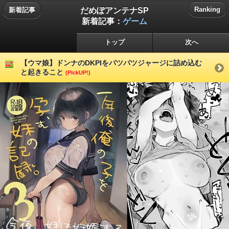
だめぽアンテナSP
Ranking
新着記事
新着記事：
ゲーム
トップ
次へ
【ウマ娘】ドンナのDKPIをパツパツジャージに詰め込む
と起きること
(PickUP!)