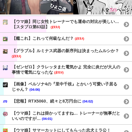
【ウマ娘】同じ女性トレーナーでも運命の対比が美しい…
【スタブロ第63話】
(ｵﾇﾇﾒ)
【艦これ】これって何級なんだ？
(ｵﾇﾇﾒ)
【グラブル】ルミナス武器の新序列は決まったムルシか？
(ｵﾇﾇﾒ)
【ゼンゼロ】クラレッタまた電気かよ 完全に炎だが大人の
事情で電気になったな
(ｵﾇﾇﾒ)
【画像】ペルソナ4の『里中千枝』とかいう可愛い子居る
じゃん？
(04:06)
【悲報】RTX5060、続々と8万円台に
(04:02)
【ウマ娘】これは掛かってますね… トレーナーが無事だと
いいのですが…
(04:01)
【ウマ娘】サマーカットにしてもらった忠犬ミラ公！