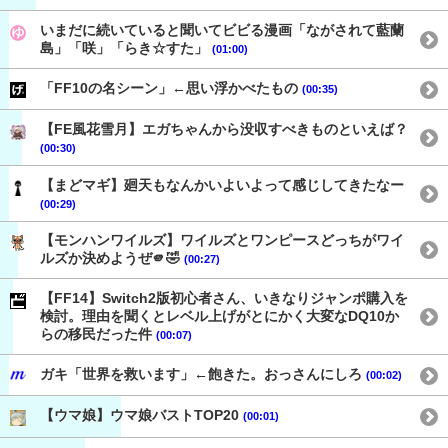
いまだに続いていると聞いてビビる漫画「ながされて藍蘭
島」「咲」「らき☆すた」
(01:00)
「FF10の名シーン」←思い浮かべたもの
(00:35)
【FE風花雪月】エガちゃんから没収すべきものといえば？
(00:30)
【まどマギ】廻天もなんかいよいよって感じしてきたなー
(00:29)
【モンハンワイルズ】ワイルズとワンピースどっちがワイ
ルズか決めようぜ🫵🤣
(00:27)
【FF14】Switch2版初心者さん、いきなりジャンポ購入を
検討。理由を聞くとレベル上げがとにかく大変なDQ10か
らの移民だった件
(00:07)
ガキ「世界を救います」←飽きた。おっさんにしろ
(00:02)
【ウマ娘】ウマ娘バストTOP20
(00:01)