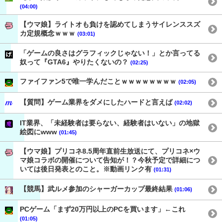
(04:00)
【ウマ娘】ライトオも負けを認めてしまうサイレンススズ
カ定規概念ｗｗｗ
(03:01)
「ゲームの良さはグラフィックじゃない！」とか言ってる
奴って『GTA6』やりたくないの？
(02:25)
ファイファン5で唯一学んだことｗｗｗｗｗｗｗｗ
(02:05)
【質問】ゲーム業界をダメにしたハードと言えば
(02:02)
IT業界、「未経験者は要らない、経験者はいない」の地獄
絵図にwww
(01:45)
【ウマ娘】プリコネ8.5周年直前生放送にて、プリコネ×ウ
マ娘コラボの開催について告知が！？今秋予定で詳細につ
いては後日発表とのこと。※動画リンク有
(01:31)
【競馬】武ルメ参加のシャーガーカップ最終結果
(01:06)
PCゲーム「まず20万円以上のPCを買います」←これ
(01:05)