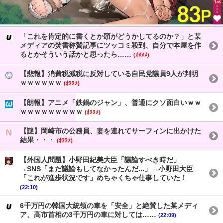
「これを肯定的に書くとか頭がどうかしてるのか？」と某
メディアの焚書称賛記事にツッコミ殺到、自分で本屋を作
るとかそういう話かと思ったら……
(ｵﾇﾇﾒ)
【悲報】消費税減税に反対している自民党議員9人が判明
ｗｗｗｗｗｗ
(ｵﾇﾇﾒ)
【朗報】アニメ「鉄鍋のジャン」、普通にクソ面白いｗｗ
ｗｗｗｗｗｗｗｗｗ
(ｵﾇﾇﾒ)
【謎】岡崎市の公務員、妻を連れてサーフィンに出かけた
結果・・・
(ｵﾇﾇﾒ)
【外国人問題】小野田紀美大臣「議論すべき時だ」
→SNS「まだ議論もしてなかったんだ...」→小野田大臣
「これが進歩状況です」めちゃくちゃ仕事していた！
(22:10)
6千万円の韓国大統領の車を「安全」と絶賛した某メディ
ア、高市首相の3千万円の車に対しては……
(22:09)