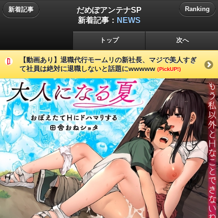
だめぽアンテナSP
Ranking
新着記事
新着記事：
NEWS
トップ
次へ
【動画あり】退職代行モームリの新社長、マジで美人すぎ
て社員は絶対に退職しないと話題にwwwww
(PickUP!)