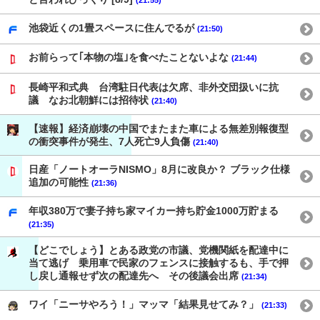
(21:55)
池袋近くの1畳スペースに住んでるが
(21:50)
お前らって｢本物の塩｣を食べたことないよな
(21:44)
長崎平和式典 台湾駐日代表は欠席、非外交団扱いに抗
議 なお北朝鮮には招待状
(21:40)
【速報】経済崩壊の中国でまたまた車による無差別報復型
の衝突事件が発生、7人死亡9人負傷
(21:40)
日産「ノートオーラNISMO」8月に改良か？ ブラック仕様
追加の可能性
(21:36)
年収380万で妻子持ち家マイカー持ち貯金1000万貯まる
(21:35)
【どこでしょう】とある政党の市議、党機関紙を配達中に
当て逃げ 乗用車で民家のフェンスに接触するも、手で押
し戻し通報せず次の配達先へ その後議会出席
(21:34)
ワイ「ニーサやろう！」マッマ「結果見せてみ？」
(21:33)