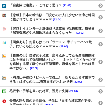
「自衛隊は違憲」←これどう思う？
(22:05)
【悲報】日本の輸出額、円安なのに人口少ない台湾と韓国
に抜かれてしまうｗｗｗｗｗ
(22:04)
【SNS】イオンモール爆発巡り遺族装う投稿拡散、投稿者
「閲覧数稼ぎや承認欲求止まらなくなった」
(22:02)
【画像あり】お前らはこの「ラーメン+半チャーハン+餃
子」にいくら払える？ｗｗｗｗｗ
(22:00)
【原爆の日】自称女子児童「座り込みしてたら男性機動隊
に足を掴まれて強制排除された！」 ネット「亡くなった方
を追悼する場で騒ぐのは言語道断。原爆を落としたのは日
本ではない」
(22:00)
〈満員山手線にベビーカーで炎上〉「折りたたまず乗車で
きる」はずなのに…JR東日本が示した見解
(22:00)
毛沢東に手紙を書いた将軍、翌月に失脚
(22:00)
長崎の語り部の男性(84)、学生に『日本も核武装が必要』
と言われびっくり [8/9]