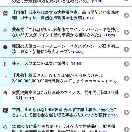
の近くが最低10万払わないと住めないの」
(13:31)
【画像】日本を代表する大物漫画家、高市早苗と小泉進次
郎にガチギレ 痛烈な風刺漫画を投稿
(13:30)
共産党「これは酷い…京都市でマイナンバーカードを持た
ない29万人がポイント給付事業から排除された」
(13:29)
韓国の人気コーヒーチェーン「ペクスダバン」が日本初上
陸！東京・新橋に1号店オープン
(13:20)
外人、スクエニの真実に気付く
(13:19)
【悲報】秋田さん、なぜかUAEから目をつけられ
2,000,000,000,000円投資されてしまうｗｗｗｗｗ
(13:12)
実質消費支出は7カ月連続のマイナス、前年同月比3.3%減
－6月
(13:12)
中国、止められないEV製造 売れず在庫山積み「売れたこ
と」にして補助金を騙し取る事案を思いつきが横行
(13:10)
15歳少女に薬と酒飲ませカラオケ店で性的暴行、動画撮
影 54歳無職を再逮捕 動画770本も見つかる