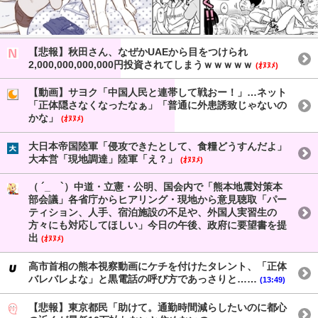
【悲報】秋田さん、なぜかUAEから目をつけられ
2,000,000,000,000円投資されてしまうｗｗｗｗｗ
(ｵﾇﾇﾒ)
【動画】サヨク「中国人民と連帯して戦おー！」…ネット
「正体隠さなくなったなぁ」「普通に外患誘致じゃないの
かな」
(ｵﾇﾇﾒ)
大日本帝国陸軍「侵攻できたとして、食糧どうすんだよ」
大本営「現地調達」陸軍「え？」
(ｵﾇﾇﾒ)
（ ´_ゝ`）中道・立憲・公明、国会内で「熊本地震対策本
部会議」各省庁からヒアリング・現地から意見聴取「パー
ティション、人手、宿泊施設の不足や、外国人実習生の
方々にも対応してほしい」今日の午後、政府に要望書を提
出
(ｵﾇﾇﾒ)
高市首相の熊本視察動画にケチを付けたタレント、「正体
バレバレよな」と黒電話の呼び方であっさりと……
(13:49)
【悲報】東京都民「助けて。通勤時間減らしたいのに都心