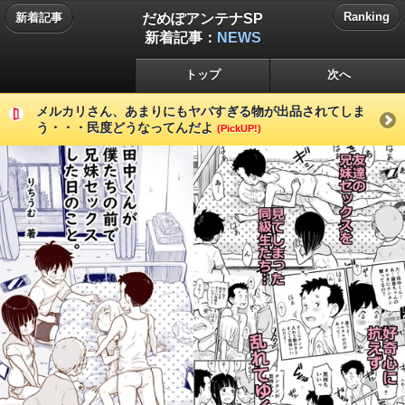
だめぽアンテナSP
Ranking
新着記事
新着記事：
NEWS
トップ
次へ
メルカリさん、あまりにもヤバすぎる物が出品されてしま
う・・・民度どうなってんだよ
(PickUP!)