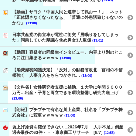
(13:09)
【動画】サヨク「中国人民と連帯して戦おー！」…ネット
「正体隠さなくなったなぁ」「普通に外患誘致じゃないの
かな」
(13:08)
日本共産党の街宣車が電柱に衝突「居眠りをしてしまっ
た」同乗していた県議を含め男女3人重傷
(13:01)
【動画】容疑者の同級生インタビュー、内容より別のとこ
ろに注目集まるｗｗｗｗ
(13:00)
【消費減税閣議決定】「反対」の財務省敗北 首相の不信
根強く 人事介入をちらつかされ…
(13:00)
【文科省】女性研究者支援に補助、１大学に年間５０００
万円…出産・子育と両立できる環境整備し研究力底上げ
(13:00)
【朗報】プチプチで有名な川上産業、社名を「プチプチ株
式会社」に変更ｗｗｗｗｗ
(13:00)
賃上げ原資を確保できない…2026年7月 「人手不足」倒産
過去最多の63件・・・東京商工リサーチ [8/7]
(12:55)