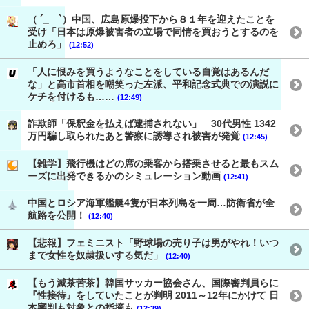
（ ´_ゝ`）中国、広島原爆投下から８１年を迎えたことを
受け「日本は原爆被害者の立場で同情を買おうとするのを
止めろ」
(12:52)
「人に恨みを買うようなことをしている自覚はあるんだ
な」と高市首相を嘲笑った左派、平和記念式典での演説に
ケチを付けるも……
(12:49)
詐欺師「保釈金を払えば逮捕されない」 30代男性 1342
万円騙し取られたあと警察に誘導され被害が発覚
(12:45)
【雑学】飛行機はどの席の乗客から搭乗させると最もスム
ーズに出発できるかのシミュレーション動画
(12:41)
中国とロシア海軍艦艇4隻が日本列島を一周…防衛省が全
航路を公開！
(12:40)
【悲報】フェミニスト「野球場の売り子は男がやれ！いつ
まで女性を奴隷扱いする気だ」
(12:40)
【もう滅茶苦茶】韓国サッカー協会さん、国際審判員らに
『性接待』をしていたことが判明 2011～12年にかけて 日
本審判も対象との指摘も
(12:39)