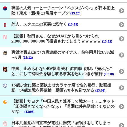
韓国の人気コーヒーチェーン「ペクスダバン」が日本初上
陸！東京・新橋に1号店オープン
(13:20)
外人、スクエニの真実に気付く
(13:19)
【悲報】秋田さん、なぜかUAEから目をつけられ
2,000,000,000,000円投資されてしまうｗｗｗｗｗ
(13:12)
実質消費支出は7カ月連続のマイナス、前年同月比3.3%減
－6月
(13:12)
中国、止められないEV製造 売れず在庫山積み「売れたこ
と」にして補助金を騙し取る事案を思いつきが横行
(13:10)
15歳少女に薬と酒飲ませカラオケ店で性的暴行、動画撮
影 54歳無職を再逮捕 動画770本も見つかる
(13:09)
【動画】サヨク「中国人民と連帯して戦おー！」…ネット
「正体隠さなくなったなぁ」「普通に外患誘致じゃないの
かな」
(13:08)
日本共産党の街宣車が電柱に衝突「居眠りをしてしまっ