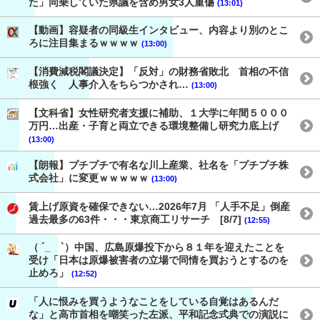
た」同乗していた県議を含め男女3人重傷
(13:01)
【動画】容疑者の同級生インタビュー、内容より別のとこ
ろに注目集まるｗｗｗｗ
(13:00)
【消費減税閣議決定】「反対」の財務省敗北 首相の不信
根強く 人事介入をちらつかされ…
(13:00)
【文科省】女性研究者支援に補助、１大学に年間５０００
万円…出産・子育と両立できる環境整備し研究力底上げ
(13:00)
【朗報】プチプチで有名な川上産業、社名を「プチプチ株
式会社」に変更ｗｗｗｗｗ
(13:00)
賃上げ原資を確保できない…2026年7月 「人手不足」倒産
過去最多の63件・・・東京商工リサーチ [8/7]
(12:55)
（ ´_ゝ`）中国、広島原爆投下から８１年を迎えたことを
受け「日本は原爆被害者の立場で同情を買おうとするのを
止めろ」
(12:52)
「人に恨みを買うようなことをしている自覚はあるんだ
な」と高市首相を嘲笑った左派、平和記念式典での演説に