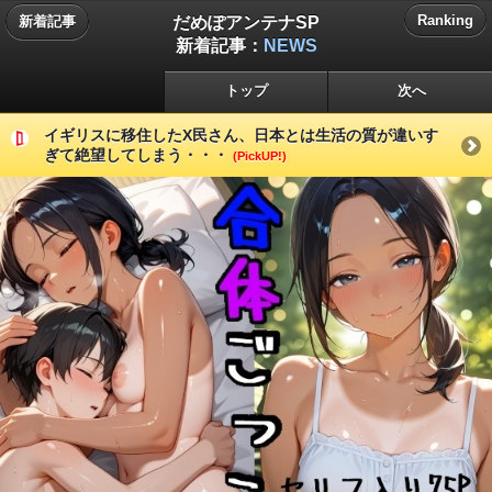
だめぽアンテナSP
Ranking
新着記事
新着記事：
NEWS
トップ
次へ
イギリスに移住したX民さん、日本とは生活の質が違いす
ぎて絶望してしまう・・・
(PickUP!)