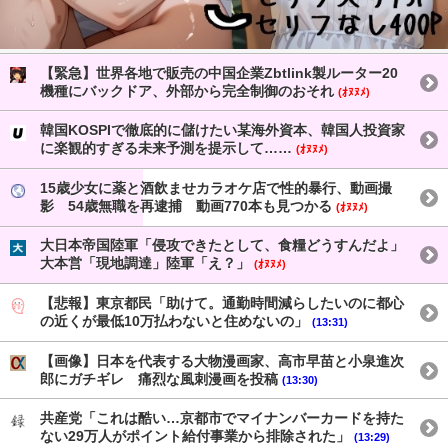
【緊急】世界各地で販売の中国企業Zbtlink製ルーター20
機種にバックドア、外部から完全制御のおそれ
(ｵﾇﾇﾒ)
韓国KOSPIで徹底的に儲けたい某海外資本、韓国人投資家
に楽観的すぎる未来予測を提示して……
(ｵﾇﾇﾒ)
15歳少女に薬と酒飲ませカラオケ店で性的暴行、動画撮
影 54歳無職を再逮捕 動画770本も見つかる
(ｵﾇﾇﾒ)
大日本帝国陸軍「侵攻できたとして、食糧どうすんだよ」
大本営「現地調達」陸軍「え？」
(ｵﾇﾇﾒ)
【悲報】東京都民「助けて。通勤時間減らしたいのに都心
の近くが最低10万払わないと住めないの」
(13:31)
【画像】日本を代表する大物漫画家、高市早苗と小泉進次
郎にガチギレ 痛烈な風刺漫画を投稿
(13:30)
共産党「これは酷い…京都市でマイナンバーカードを持た
ない29万人がポイント給付事業から排除された」
(13:29)