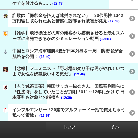
ケチを付けるも……
(12:49)
詐欺師「保釈金を払えば逮捕されない」 30代男性 1342
万円騙し取られたあと警察に誘導され被害が発覚
(12:45)
【雑学】飛行機はどの席の乗客から搭乗させると最もスム
ーズに出発できるかのシミュレーション動画
(12:41)
中国とロシア海軍艦艇4隻が日本列島を一周…防衛省が全
航路を公開！
(12:40)
【悲報】フェミニスト「野球場の売り子は男がやれ！いつ
まで女性を奴隷扱いする気だ」
(12:40)
【もう滅茶苦茶】韓国サッカー協会さん、国際審判員らに
『性接待』をしていたことが判明 2011～12年にかけて 日
本審判も対象との指摘も
(12:39)
インフルエンサー「20歳でアルファード一括で買えちゃう
私って素敵」
(12:35)
トップ
次へ