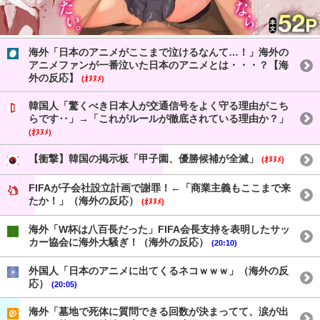
海外「日本のアニメがここまで泣けるなんて…！」海外の
アニメファンが一番泣いた日本のアニメとは・・・？【海
外の反応】
(ｵﾇﾇﾒ)
韓国人「驚くべき日本人が交通信号をよく守る理由がこち
らです‥」→「これがルールが徹底されている理由か？」
(ｵﾇﾇﾒ)
【衝撃】韓国の掲示板「甲子園、優勝候補が全滅」
(ｵﾇﾇﾒ)
FIFAが子会社設立計画で謝罪！←「商業主義もここまで来
たか！」（海外の反応）
(ｵﾇﾇﾒ)
海外「W杯は八百長だった」FIFA会長支持を表明したサッ
カー協会に海外大騒ぎ！（海外の反応）
(20:10)
外国人「日本のアニメに出てくるネコｗｗｗ」（海外の反
応）
(20:05)
海外「墓地で死体に質問できる回数が決まってて、涙が出