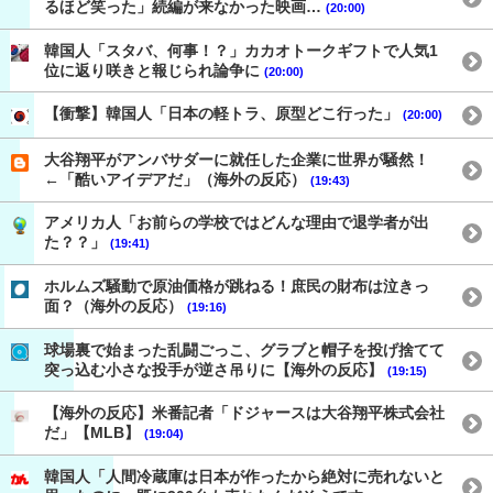
るほど笑った」続編が来なかった映画…
(20:00)
韓国人「スタバ、何事！？」カカオトークギフトで人気1
位に返り咲きと報じられ論争に
(20:00)
【衝撃】韓国人「日本の軽トラ、原型どこ行った」
(20:00)
大谷翔平がアンバサダーに就任した企業に世界が騒然！
←「酷いアイデアだ」（海外の反応）
(19:43)
アメリカ人「お前らの学校ではどんな理由で退学者が出
た？？」
(19:41)
ホルムズ騒動で原油価格が跳ねる！庶民の財布は泣きっ
面？（海外の反応）
(19:16)
球場裏で始まった乱闘ごっこ、グラブと帽子を投げ捨てて
突っ込む小さな投手が逆さ吊りに【海外の反応】
(19:15)
【海外の反応】米番記者「ドジャースは大谷翔平株式会社
だ」【MLB】
(19:04)
韓国人「人間冷蔵庫は日本が作ったから絶対に売れないと