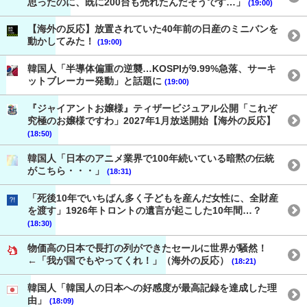
思ったのに、既に200台も売れたんだそうです…」
(19:00)
【海外の反応】放置されていた40年前の日産のミニバンを
動かしてみた！
(19:00)
韓国人「半導体偏重の逆襲…KOSPIが9.99%急落、サーキ
ットブレーカー発動」と話題に
(19:00)
『ジャイアントお嬢様』ティザービジュアル公開「これぞ
究極のお嬢様ですわ」2027年1月放送開始【海外の反応】
(18:50)
韓国人「日本のアニメ業界で100年続いている暗黙の伝統
がこちら・・・」
(18:31)
「死後10年でいちばん多く子どもを産んだ女性に、全財産
を渡す」1926年トロントの遺言が起こした10年間…？
(18:30)
物価高の日本で長打の列ができたセールに世界が騒然！
←「我が国でもやってくれ！」（海外の反応）
(18:21)
韓国人「韓国人の日本への好感度が最高記録を達成した理
由」
(18:09)