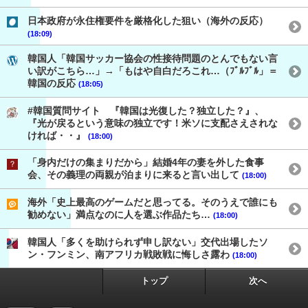
日本政府が永住権要件を厳格化した狙い（海外の反応）
(18:09)
韓国人「韓国サッカー協会の性接待問題のとんでもない言
い訳がこちら…」→「もはや自白だろこれ…（ﾌﾞﾙﾌﾞﾙ」＝
韓国の反応
(18:05)
#韓国質問サイト 『韓国は光復した？独立した？』、
『光が戻るという意味の独立です！米ソに支配さえされな
ければ・・』
(18:00)
「身内だけの集まりだから」結婚4年の妻を外した食事
会、その義理の両親が泊まりに来ると言い出して
(18:00)
海外「史上最高のゲームだと思ってる。そのうえで誰にも
勧めない」満点なのに人を選ぶ作品たち…
(18:00)
韓国人「多くを助けられず申し訳ない」交代出場したソ
ン・フンミン、南アフリカ戦敗戦に悔しさ露わ
(18:00)
トップ
次へ