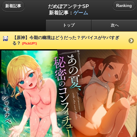
だめぽアンテナSP
Ranking
新着記事
新着記事：
ゲーム
トップ
次へ
【原神】今期の幽境はどうだった？デバイスがヤバすぎ
る？
(PickUP!)