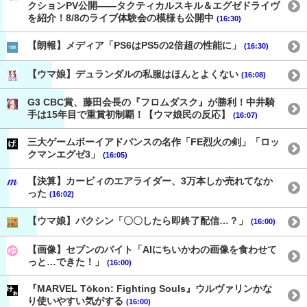
クションPV公開——タクティカルスキル＆エグゼドライヴ
を紹介！8/8のライブ体験会の模様も公開中
(16:30)
【朗報】メディア「PS6はPS5の2倍超の性能に」
(16:30)
【ウマ娘】デュランダルの私服はほんとよくない
(16:08)
G3 CBC賞、藤田会長の『フロムダスク』が勝利！中井騎
手は15年目で重賞初制覇！【ウマ娘民の反応】
(16:07)
三大ゲームボーイアドバンスの名作「FE烈火の剣」「ロッ
クマンエグゼ3」
(16:05)
【決算】カービィのエアライダー、3万本しか売れてなか
った
(16:02)
【ウマ娘】バクシン「〇〇したら即終了配信…？」
(16:00)
【画像】セブンのバイト「AIにちいかわの画像を食わせて
っと…できた！」
(16:00)
『MARVEL Tōkon: Fighting Souls』ウルヴァリンかな
り使いやすい気がする
(16:00)