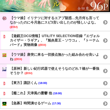
【ウマ娘】イリテツに対するエアプ疑惑…先月何も言って
なかったのに今月急にスピ3言い出したのが怪しいよな。
(ｵﾇﾇﾒ)
【遊戯王OCG情報】UTILITY SELECTION収録『エヴォル
カイザー・ラギア』、『魁炎星王－ソウコ』、『トーテム
バード』実物画像
(ｵﾇﾇﾒ)
【ウマ娘】唐突に来る一切接点無かった組み合わせ良いよ
ね
(ｵﾇﾇﾒ)
【原神】新しい紀行武器で使えそうなのどれ？槍が一番強
そうか？
(ｵﾇﾇﾒ)
【東方】諏訪くん
(18:00)
【艦これ】天津風の憂鬱 他
(18:00)
【急募】時間潰せるゲーム
(17:30)