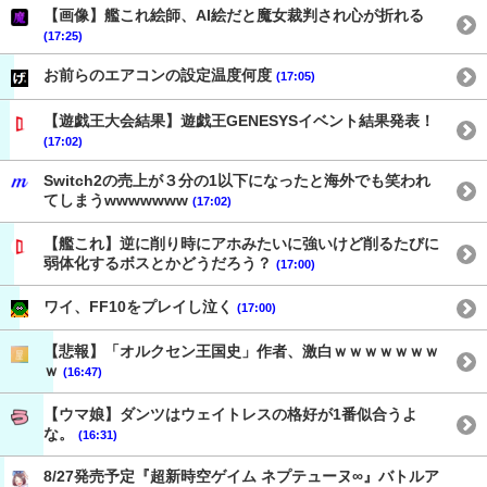
【画像】艦これ絵師、AI絵だと魔女裁判され心が折れる
(17:25)
お前らのエアコンの設定温度何度
(17:05)
【遊戯王大会結果】遊戯王GENESYSイベント結果発表！
(17:02)
Switch2の売上が３分の1以下になったと海外でも笑われ
てしまうwwwwwww
(17:02)
【艦これ】逆に削り時にアホみたいに強いけど削るたびに
弱体化するボスとかどうだろう？
(17:00)
ワイ、FF10をプレイし泣く
(17:00)
【悲報】「オルクセン王国史」作者、激白ｗｗｗｗｗｗｗ
ｗ
(16:47)
【ウマ娘】ダンツはウェイトレスの格好が1番似合うよ
な。
(16:31)
8/27発売予定『超新時空ゲイム ネプテューヌ∞』バトルア