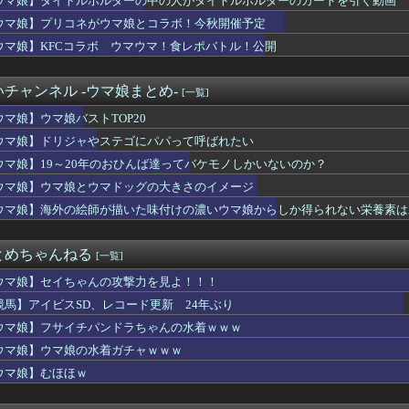
ウマ娘】タイトルホルダーの中の人がタイトルホルダーのカードを引く動画
ャーマンキング』コラボイベントが2027年1月に実施！主人公「...
ウマ娘】プリコネがウマ娘とコラボ！今秋開催予定
ちゃ嗅がせに来るタイプのブエナ
まれてるもの ドラゴン、日本刀、あと一つは？
ウマ娘】KFCコラボ ウマウマ！食レポバトル！公開
この二人、新しいゲームチャンネルを立ち上げるwwww
トのクマちゃんTシャツ、なんで汗かいてるんです？
チャンネル -ウマ娘まとめ-
[一覧]
子が急増中「すぐ検索が当たり前」
レイド＆キラーメ、キラフロルの大量発生イベント開催中！
ウマ娘】ウマ娘バストTOP20
ップの「ドラテ」はなんでこんな丁寧に規制されてるの？
ウマ娘】ドリジャやステゴにパパって呼ばれたい
←まあわかる『ソニー信者が嫌い』←まあわかる『任天堂信者が嫌い...
目に反してシナリオが激重だったウマ娘、貼る。
ウマ娘】19～20年のおひんば達ってバケモノしかいないのか？
んな痛みも治しちゃいますw」←現代のエリクサーやろ…
ウマ娘】ウマ娘とウマドッグの大きさのイメージ
じさんの部屋が凄すぎると話題にｗｗｗｗｗｗｗｗｗ
ウマ娘】海外の絵師が描いた味付けの濃いウマ娘からしか得られない栄養素は
背景に夏の3人が？
IMITED PACK WORLD CHAMPIONSH...
のはピッコロ大魔王本人なの？子供なの？
とめちゃんねる
[一覧]
トルホルダーの中の人がタイトルホルダーのカードを引く動画
兵衛食わせたら言いそうなこと
ウマ娘】セイちゃんの攻撃力を見よ！！！
「Celeste」「Hollow Knight: Si...
競馬】アイビスSD、レコード更新 24年ぶり
が怪しいウマ娘と言えば？
盆踊り文化、キモオタに破壊されるWWW
ウマ娘】フサイチパンドラちゃんの水着ｗｗｗ
AA『マーベル闘魂』、同接2.4万の大盛況ｗｗｗｗｗｗ
ウマ娘】ウマ娘の水着ガチャｗｗｗ
ください、これが主君に甘やかされる女騎士の姿です。
ウマ娘】むほほｗ
ntendo Switch、PS2の記録更新に王手 世界...
るMacBookいじってる奴って何やってんの？
の通り道 他