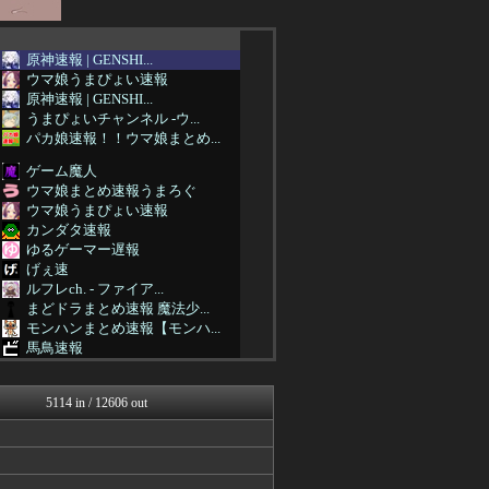
原神速報 | GENSHI...
ウマ娘うまぴょい速報
原神速報 | GENSHI...
うまぴょいチャンネル -ウ...
パカ娘速報！！ウマ娘まとめ...
ゲーム魔人
ウマ娘まとめ速報うまろぐ
ウマ娘うまぴょい速報
カンダタ速報
ゆるゲーマー遅報
げぇ速
ルフレch. - ファイア...
まどドラまとめ速報 魔法少...
モンハンまとめ速報【モンハ...
馬鳥速報
mutyunのゲーム+αブ...
うまぴょいチャンネル -ウ...
5114 in / 12606 out
ウマ娘まとめ速報うまろぐ
Y速報
ゆるゲーマー遅報
あ艦これ ～艦隊これくしょ...
スターライト速報 -遊戯王...