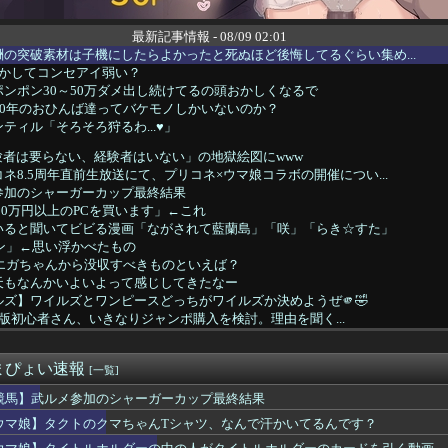
最新記事情報 - 08/09 02:01
の突破素材は子機にしたらよかったと死ぬほど後悔してるぐらい集め...
しかしてコンセアイ弱い？
ンポン30～50万ダメ出し続けてるの頭おかしくなるで
20年のおひんば達ってバケモノしかいないのか？
ティル「そろそろ狩るわ...♥」
験者は要らない、経験者はいない」の地獄絵図にwww
ネ8.5周年直前生放送にて、プリコネ×ウマ娘コラボの開催につい...
参加のシャーガーカップ最終結果
20万円以上のPCを買います」←これ
いると聞いてビビる漫画「ながされて藍蘭島」「咲」「らき☆すた」
ーン」←思い浮かべたもの
】エガちゃんから没収すべきものといえば？
天もなんかいよいよって感じしてきたなー
ズ】ワイルズとワンピースどっちがワイルズか決めようぜ🫵🤣
tch2版初心者さん、いきなりジャンポ購入を検討。理由を聞く...
います」←飽きた。おっさんにしろ
バストTOP20
まぴょい速報
で配布予定だった非公式グッズ「オグリキャップタマモクロスアクリ...
[一覧]
oWareを閉鎖か？
競馬】武ルメ参加のシャーガーカップ最終結果
バカゲー」って何？
ウマ娘】タクトのクマちゃんTシャツ、なんで汗かいてるんです？
力を掃討してから輸送部隊投入するのがふつうなのに まず強行輸送...
中島健人 のオールナイトニッポン』の「人生アイズ相談ドラゴン」...