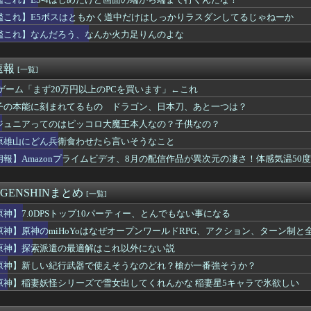
き、離婚へｗｗｗ
コネがウマ娘とコラボ！今秋開催予定
艦これ】E5ボスはともかく道中だけはしっかりラスダンしてるじゃねーか
生放送「ようこそ真夏のショータイムSP」最新アップデート情報ま...
艦これ】なんだろう、なんか火力足りんのよな
時のオカリナ」→「風のタクト」の時の空気感を知りたい
 Reincarnation、ユーザースコア6.5のク...
ふたりはいつかまた逢える『空の軌跡 the 2nd』プロモー...
速報
[一覧]
ちがもしトレーナーと結婚するとしたら
後は自社IP・他社IPともに現行機で遊べない名作を積極的にリマ...
Cゲーム「まず20万円以上のPCを買います」←これ
ター ポータブル3rd』楽しかったよね
子の本能に刻まれてるもの ドラゴン、日本刀、あと一つは？
tch版のキャラクリでアウラの角の色が変更できることが判明→...
ジュニアってのはピッコロ大魔王本人なの？子供なの？
のか理解に苦しむゲーム
く見ると実はホラー…「ライトハローとイチャつくスティルトレ漫画」
原雄山にどん兵衛食わせたら言いそうなこと
ズさん、サンブレイクに売上逆転されるｗｗｗｗｗ
朗報】Amazonプライムビデオ、8月の配信作品が異次元の凄さ！体感気温50
ークタワー魔の塔の高速周回PT募集、侍の「ぜになげ」要求ばかり...
グル版はマメちんの時期か
騰の波、次は『PC用マザーボード』か
 GENSHINまとめ
[一覧]
PCの主流はVRAM 8GBから16GBに
スター】第69話 「クロノスVSナポレオン！トイソルジャーの行...
原神】7.0DPSトップ10パーティー、とんでもない事になる
水着いんのかよ
原神】原神のmiHoYoはなぜオープンワールドRPG、アクション、ターン制
の特効艦載機パズルの意味がまだよく分かってないわ・・・
原神】探索派遣の最適解はこれ以外にない説
PG」でおすすめ教えて
コラボ ウマウマ！食レポバトル！公開
原神】新しい紀行武器で使えそうなのどれ？槍が一番強そうか？
グを準備していた人、「こう」なる・・・・・・
原神】稲妻妖怪シリーズで雪女出してくれんかな 稲妻星5キャラで氷欲しい
英雄によるセルラン判明！
ちって実はかなりメスだよね