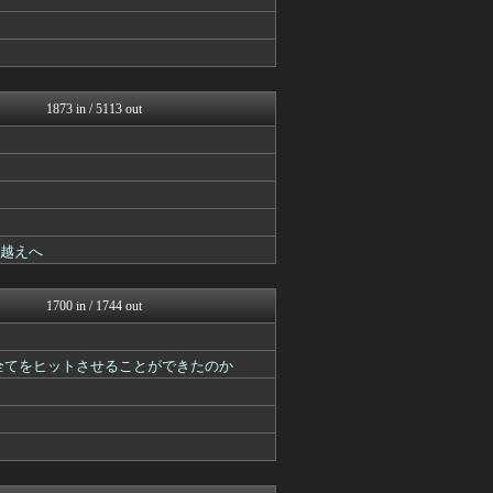
ゲーム魔人
ウマ娘うまぴょい速報
ミニゴブ速報 ～グラブルま...
げぇ速
mutyunのゲーム+αブ...
PlaySphere | ...
1873 in / 5113 out
パカ娘速報！！ウマ娘まとめ...
ゆるゲーマー遅報
けおけお速報
馬鳥速報
mutyunのゲーム+αブ...
ウマ娘まとめ速報うまろぐ
Y速報
度越えへ
馬鳥速報
ウマ娘まとめ超速報！
げぇ速
1700 in / 1744 out
mutyunのゲーム+αブ...
スターライト速報 -遊戯王...
あ艦これ ～艦隊これくしょ...
と全てをヒットさせることができたのか
艦これ速報 艦隊これくしょ...
ゆるゲーマー遅報
ウマ娘うまぴょい速報
スマブラ屋さん | スマブ...
ルフレch. - ファイア...
ゴルシch.｜ウマ娘まとめ...