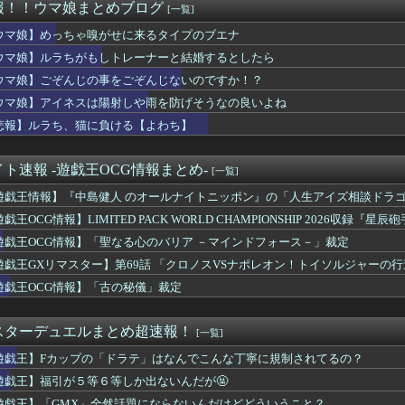
ズ】あんまり売れないストーリーズを擦り続けるのはなんか理由ある...
報！！ウマ娘まとめブログ
[一覧]
はなぜここまでの人気シリーズとなったのか
次ぐスマホゲーム、倒産も急増 過去最多ペースで推移
ウマ娘】めっちゃ嗅がせに来るタイプのブエナ
バーヤングが8月8日、函館に帰厩…馬体重なんと573キロ。←「...
ウマ娘】ルラちがもしトレーナーと結婚するとしたら
MX」全然話題にならないんだけどどういうこと？
ウマ娘】ごぞんじの事をごぞんじないのですか！？
20年のおひんば達ってバケモノしかいないのか？
 『アスディバインノット』PS版が9/4リリース予定、プレオ...
ウマ娘】アイネスは陽射しや雨を防げそうなの良いよね
も使い方次第だよね
悲報】ルラち、猫に負ける【よわち】
マホゲーム、倒産も急増 過去最多ペースで推移
サファイアの進化先
とーくさんっ♪ 他
ト速報 -遊戯王OCG情報まとめ-
[一覧]
ト2』くらいシンプルな格ゲーを作って格ゲー人口を増やした方がい...
遊戯王情報】『中島健人 のオールナイトニッポン』の「人生アイズ相談ドラ
種族値
ch2版FF14がヒカセンたちに大好評！「タッチ操作が快適...
戯王OCG情報】LIMITED PACK WORLD CHAMPIONSHIP 2026収録
ぎ」フォーエバーヤングが函館競馬場へ入厩 573キロ 矢作師「...
遊戯王OCG情報】「聖なる心のバリア －マインドフォース－」裁定
onのキャラクターたちは、みんなで海に行くそうですよ
4はじめたけど画面の端から端まで行くんだな！
遊戯王GXリマスター】第69話 「クロノスVSナポレオン！トイソルジャーの
報】「古の秘儀」裁定
遊戯王OCG情報】「古の秘儀」裁定
モガ切って攻略中にモガ落ちたんだけどE5甲で使うために育てる価...
の略字ってなんであれだけ許されてるの？
ス後半のこの動き、スティルの挙動がやばすぎる。
スターデュエルまとめ超速報！
[一覧]
bloods』ネットワークテストに沢山のご応募をいただき誠に...
遊戯王】Fカップの「ドラテ」はなんでこんな丁寧に規制されてるの？
握る、シン・テキストアドベンチャー『文字遊戯』PS5版が8/2...
2部のこのキャラ何だったの…？ 何を伝えたいキャラだったの…？
遊戯王】福引が５等６等しか出ないんだが🤬
来週」 なんで今回のLOHこんな早いの
遊戯王】「GMX」全然話題にならないんだけどどういうこと？