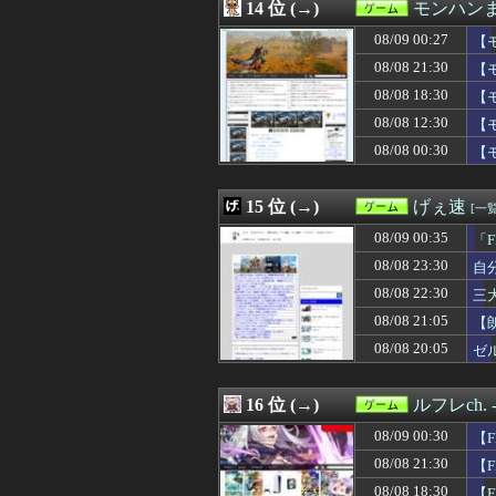
08/08 12:30
14 位 (→)
【モンハンワイ
モンハン
08/08 12:25
「ニカニカの実
08/09 00:27
【
08/08 12:08
【ウマ娘】ドン
08/08 12:03
08/08 21:30
【遊戯王】Fカ
【
08/08 12:02
【ウマ娘】海外
08/08 18:30
【
08/08 12:01
9/4発売予定『鬼武者
08/08 12:30
【
08/08 12:01
【遊戯王OCG】
08/08 12:00
【グラブル】ド
08/08 00:30
【
08/08 12:00
【FGO】絆16
08/08 12:00
【まどドラ】IM
15 位 (→)
げぇ速
[一覧
08/09 00:35
「
08/08 23:30
自
08/08 22:30
三大
08/08 21:05
【
08/08 20:05
ゼ
16 位 (→)
ルフレch
08/09 00:30
【
08/08 21:30
【
08/08 18:30
【