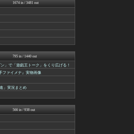
モンハンまとめ速報【モンハ...
1674 in / 3481 out
ゲーム魔人
げぇ速
ウマ娘まとめ速報うまろぐ
遊戯王マスターデュエルまと...
うまぴょいチャンネル -ウ...
PlaySphere | ...
艦これ速報 艦隊これくしょ...
Y速報
2ch東方スレ観測所
あ艦これ ～艦隊これくしょ...
795 in / 1440 out
ゆるゲーマー遅報
ゴン」で「遊戯王トーク」をくり広げる！
アルセウス速報＠ポケモンま...
馬鳥速報
『星辰砲手ファイメナ』実物画像
ウマ娘うまぴょい速報
げぇ速
艦これ速報 艦隊これくしょ...
行進」実況まとめ
スターライト速報 -遊戯王...
あ艦これ ～艦隊これくしょ...
スマブラ屋さん | スマブ...
ウマ娘まとめ速報うまろぐ
566 in / 938 out
Y速報
PlaySphere | ...
ゲーム魔人
ウマ娘うまぴょい速報