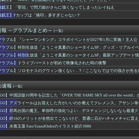
フサパンはギャルママみあって良かったから引く
んじの事をごぞんじないのですか！？
遊戯王】「聖冠」で閃刀姫がさらに強くなってしまったレイねえ
もしれんがガマボイラーの件ではないだろう多分
遊戯王】Fカップは「烙印」多すぎじゃない？
冠」で閃刀姫がさらに強くなってしまったレイねえ
た『Quake』無料アップデート「Dawn of the ...
娘とウマドッグの大きさのイメージ
速報 ～グラブルまとめ～
[一覧]
強のキャラｗｗｗｗｗｗ
グラブル】『シャーマンキング』コラボイベントが2027年1月に実施！主人公
ボスはともかく道中だけはしっかりラスダンしてるじゃねーか
わ
グラブル】特別生放送「ようこそ真夏のショータイムSP」グッズ・リアルイ
イールはお迎えした方がいいのか教えてクレメンス。アサシン単体最...
グラブル】特別生放送「ようこそ真夏のショータイムSP」最新アップデート
i-Oh! WORLD CHAMPIONSHIP 20...
年マガジン、限界突破
グラブル】ドライブバーストが初めて映像化された時の衝撃
ュニティ「The Balance」考案のレベル100機工士...
グラブル】ソロモナスのグウィン強くない…？ / ここならではでの強さが光
く見たら結構可愛くない？
国の魔王。卑弥呼の強化つよい…デスチェンジしないなら最適クリサ...
n: Fighting Souls』デッドプールになら...
め速報
[一覧]
結婚を発表、ネモ選手とウメハラ選手が婚姻届の証人に。
GO】中国語版10周年を記念した「OVER THE SAME SKY all over the world
2027年3月期 第1四半期 決算関連資料公開。ゲーム事業は...
ライアン役の衣川里佳さんがご結婚！おめでとうございます！
FGO】アズライールはお迎えした方がいいのか教えてクレメンス。アサシン
ュエリストカードプロテクター「共通面 ゴールド (ホログラムV...
FGO】邪馬台国の魔王。卑弥呼の強化つよい…デスチェンジしないなら最適ク
対応後のSwitch2版の蘇生によるロード時間、一部のPCよ...
FGO】絆16のメリットが全然出てこないけど、普通に石がハチャメチャに貰
ちーの本気 他
いかわのこのシーンを「領域展開」と呼んでいる・・・・・
GO】水着玉藻 Fate/GrandOrderのイラスト紹介3986
って実は巨乳じゃなかったりすんの？
HoYoはなぜオープンワールドRPG、アクション、ターン制と...