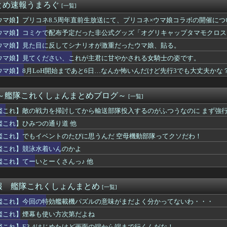
とめ速報うまろぐ
[一覧]
ターリープ』とりあえず討伐進めればいいのかなこれ?
nプライムビデオ、8月の配信作品が異次元の凄さ！体感気温50...
ウマ娘】プリコネ8.5周年直前生放送にて、プリコネ×ウマ娘コラボの開催に
tch2版の携帯モードで絶アレキサンダー討滅戦をクリアした猛...
日発表とのこと。※動画リンク有
ウマ娘】コミケで配布予定だった非公式グッズ「オグリキャップタマモクロスア
PSトップ10パーティー、とんでもない事になる
を撤回することに…
FEで同接9万人って普通に化け物じゃね？もう任天堂の顔やん
ウマ娘】見た目に反してシナリオが激重だったウマ娘、貼る。
ルズ】スチームのレビュー以上に信じられる評価ってないだろ？
ウマ娘】見てください、これが主君に甘やかされる女騎士の姿です。
メ、ヤバすぎるｗｗｗｗｗ
ウマ娘】8月LoH開始まであと6日…なんか怖いんだけど先行3でも大丈夫かな
周年を記念した「OVER THE SAME SKY al...
予約注文がTake-Twoの内部予測を大幅に上回る
体、ついにゲオのチラシから消える…
 ～艦隊これくしょんまとめブログ～
[一覧]
ジャやステゴにパパって呼ばれたい
oH開始まであと6日…なんか怖いんだけど先行3でも大丈夫かな？
艦これ】敵の戦力を掃討してから輸送部隊投入するのがふつうなのに まず強
るお嬢様感
どうなってるの
艦これ】ひみつの通り道 他
うですか
います」←飽きた。おっさんにしろ
艦これ】でもイベントのたびに思うんだ 空母機動部隊ってクソだわ！
イベントのたびに思うんだ 空母機動部隊ってクソだわ！
艦これ】競泳水着いんのかよ
セプト ザ ファースト 1,858 本
艦これ】てーいとーくさんっ♪ 他
報】「聖なる心のバリア －マインドフォース－」裁定
能女って何とかならんの？
キプロス」を間違えるｗｗｗｗｗｗｗｗ
報 艦隊これくしょんまとめ
[一覧]
生放送「ようこそ真夏のショータイムSP」グッズ・リアルイベント...
５等６等しか出ないんだが🤬
艦これ】今回の特効艦載機パズルの意味がまだよく分かってないわ・・・
h2版『FF14』、ロードが長くなる不具合の修正パッチを本日...
艦これ】煙幕も使い方次第だよね
beコメント欄、キレッキレ
艦これ】E3-4はじめたけど画面の端から端まで行くんだな！