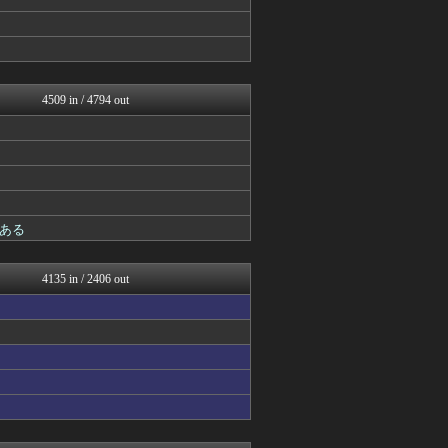
ミニゴブ速報 ～グラブルま...
パカ娘速報！！ウマ娘まとめ...
カンダタ速報
ゲーム魔人
ウマ娘うまぴょい速報
4509 in / 4794 out
げぇ速
アルセウス速報＠ポケモンま...
遊戯王マスターデュエルまと...
mutyunのゲーム+αブ...
ウマ娘まとめ速報うまろぐ
ゆるゲーマー遅報
Y速報
ある
城プロRE速報 -城プロR...
スターライト速報 -遊戯王...
カンダタ速報
4135 in / 2406 out
ウマ娘うまぴょい速報
カンダタ速報
げぇ速
ウマ娘まとめ超速報！
ゲーム魔人
mutyunのゲーム+αブ...
ウマ娘まとめ速報うまろぐ
Y速報
ゆるゲーマー遅報
あ艦これ ～艦隊これくしょ...