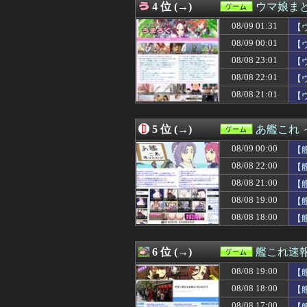
4 位 (→)
ウマ娘ま
08/08 22:00
『幻想水滸伝 ス
08/08 22:00
【朗報】Amazo
08/09 01:31
【
08/08 21:52
【FF14】Swi
後
08/09 00:01
【
08/08 21:30
【原神】7.0D
布
08/08 23:01
08/08 21:30
【FE万紫千紅】
【
08/08 21:30
【モンハンワイ
08/08 22:01
【
08/08 21:30
例のダンスアニ
08/08 21:01
【
08/08 21:16
【FGO】中国語版10
08/08 21:05
【朗報】GTA6、
08/08 21:02
【悲報】PS5本
5 位 (→)
あ艦これ
08/08 21:01
【ウマ娘】ドリ
08/08 21:01
【ウマ娘】8月L
08/09 00:00
【
08/08 21:00
【東方】溢れ出
営
08/08 22:00
【
08/08 21:00
男主人公ってど
08/08 21:00
08/08 21:00
ガキ「世界を救
【
08/08 21:00
【艦これ】でも
08/08 19:00
【
08/08 21:00
Switch カルド
08/08 18:00
【
08/08 21:00
【遊戯王OCG情
08/08 21:00
ホラー映画の無
08/08 20:47
配信者「岩手と
6 位 (→)
艦これ速
08/08 20:45
【グラブル】特別
08/08 20:33
【遊戯王】福引が
08/08 19:00
【
08/08 20:32
【朗報】Switc
08/08 18:00
【
08/08 20:31
【画像】YouTu
08/08 17:00
【