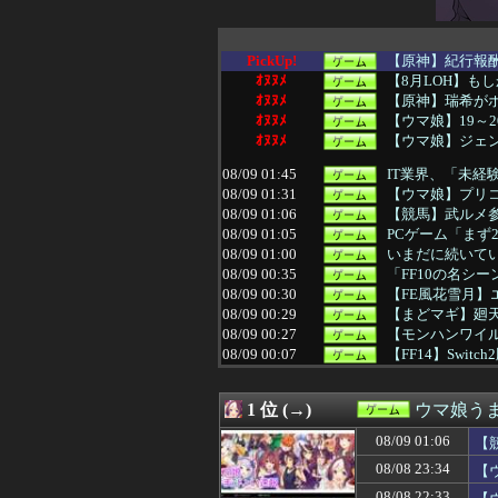
PickUp!
【原神】紀行報酬
ｵﾇﾇﾒ
【8月LOH】も
ｵﾇﾇﾒ
【原神】瑞希がポ
ｵﾇﾇﾒ
【ウマ娘】19～
ｵﾇﾇﾒ
【ウマ娘】ジェン
08/09 01:45
IT業界、「未経
08/09 01:31
【ウマ娘】プリコ
08/09 01:06
【競馬】武ルメ
08/09 01:05
PCゲーム「まず
08/09 01:00
いまだに続いて
08/09 00:35
「FF10の名シ
08/09 00:30
【FE風花雪月
08/09 00:29
【まどマギ】廻
08/09 00:27
【モンハンワイル
08/09 00:07
【FF14】Swi
08/09 00:02
ガキ「世界を救
08/09 00:01
【ウマ娘】ウマ娘
1 位 (→)
ウマ娘う
08/09 00:01
【ウマ娘】コミケ
08/09 00:00
【悲報】EA、Bi
08/09 01:06
【
08/09 00:00
お前らが思う「
08/08 23:34
【
08/09 00:00
【艦これ】敵の戦
08/09 00:00
【遊戯王情報】『
08/08 22:33