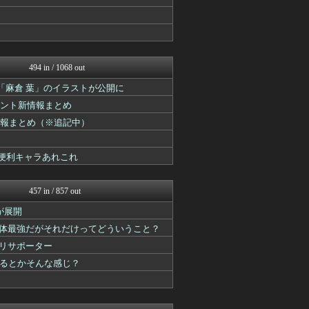
ウマ娘まとめ超速報！
パカ娘速報！！ウマ娘まとめ...
けおけお速報
遊戯王マスターデュエルまと...
PlaySphere | ...
うまぴょいチャンネル -ウ...
494 in / 1068 out
Y速報
「麻倉 葉」のイラストが公開に
艦これ速報 艦隊これくしょ...
2ch東方スレ観測所
ベント新情報まとめ
FGOまとめ速報
情報まとめ（※追記中）
スターライト速報 -遊戯王...
ゲーム魔人
馬鳥速報
る便利キャラあれこれ
アルセウス速報＠ポケモンま...
FGOまとめ速報
けおけお速報
457 in / 857 out
チゲ速
」が展開
PlaySphere | ...
ウマ娘うまぴょい速報
単体最強だがそれだけってどういうこと？
スターライト速報 -遊戯王...
リサポーター
馬鳥速報
えるとかそんな感じ？
あ艦これ ～艦隊これくしょ...
スマブラ屋さん | スマブ...
ルフレch. - ファイア...
原神速報 | GENSHI...