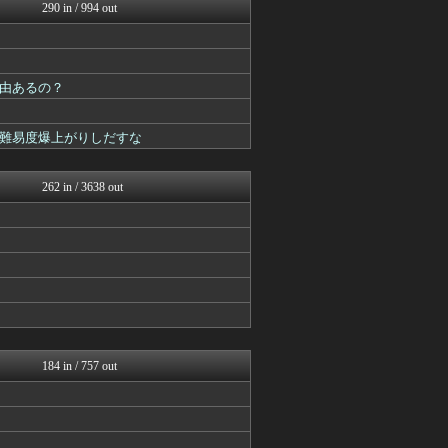
モンハンまとめ速報【モンハ...
290 in / 994 out
ゲーム魔人
ウマ娘まとめ超速報！
遊戯王マスターデュエルまと...
うまぴょいチャンネル -ウ...
由あるの？
PlaySphere | ...
スターライト速報 -遊戯王...
ミニゴブ速報 ～グラブルま...
難易度爆上がりしだすな
FGOまとめ速報
まどドラまとめ速報 魔法少...
262 in / 3638 out
184 in / 757 out