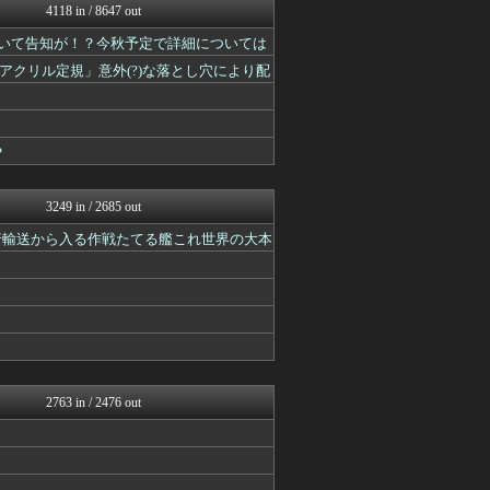
4118 in / 8647 out
けおけお速報
カンダタ速報
ついて告知が！？今秋予定で詳細については
馬鳥速報
クリル定規」意外(?)な落とし穴により配
原神速報 | GENSHI...
ルフレch. - ファイア...
モンハンまとめ速報【モンハ...
カンダタ速報
？
FGOまとめ速報
げぇ速
mutyunのゲーム+αブ...
3249 in / 2685 out
うまぴょいチャンネル -ウ...
ウマ娘まとめ速報うまろぐ
行輸送から入る作戦たてる艦これ世界の大本
2ch東方スレ観測所
アルセウス速報＠ポケモンま...
ゆるゲーマー遅報
あ艦これ ～艦隊これくしょ...
Y速報
スターライト速報 -遊戯王...
カンダタ速報
スマブラ屋さん | スマブ...
2763 in / 2476 out
ミニゴブ速報 ～グラブルま...
遊戯王マスターデュエルまと...
mutyunのゲーム+αブ...
カンダタ速報