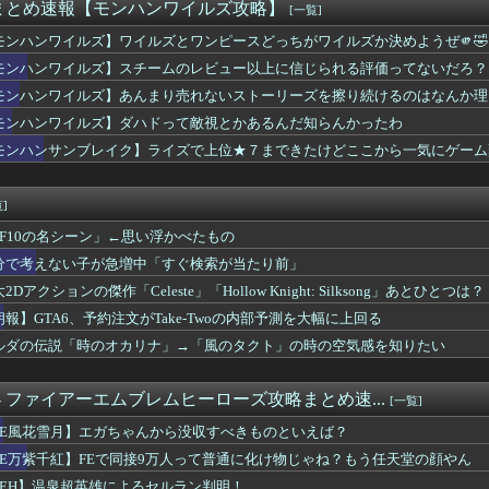
ルズ】ダハドって敵視とかあるんだ知らんかったわ
まとめ速報【モンハンワイルズ攻略】
[一覧]
」を未だに受け入れられてない奴ｗｗｗ
モンハンワイルズ】ワイルズとワンピースどっちがワイルズか決めようぜ🫵🤣
ナと海行きてえなあ
ップは「烙印」多すぎじゃない？
モンハンワイルズ】スチームのレビュー以上に信じられる評価ってないだろ？
の絵師が描いた味付けの濃いウマ娘からしか得られない栄養素はある
モンハンワイルズ】あんまり売れないストーリーズを擦り続けるのはなんか理
 Way of the Sword』国内ゲームメディア先...
モンハンワイルズ】ダハドって敵視とかあるんだ知らんかったわ
ドミナスパージちゃんがモンスター化！？
ライブバーストが初めて映像化された時の衝撃
モンハンサンブレイク】ライズで上位★７まできたけどここから一気にゲーム
のメリットが全然出てこないけど、普通に石がハチャメチャに貰える...
AX上映ってなんなの
]
FF10の名シーン」←思い浮かべたもの
分で考えない子が急増中「すぐ検索が当たり前」
2Dアクションの傑作「Celeste」「Hollow Knight: Silksong」あとひとつは？
朗報】GTA6、予約注文がTake-Twoの内部予測を大幅に上回る
ルダの伝説「時のオカリナ」→「風のタクト」の時の空気感を知りたい
. - ファイアーエムブレムヒーローズ攻略まとめ速...
[一覧]
FE風花雪月】エガちゃんから没収すべきものといえば？
FE万紫千紅】FEで同接9万人って普通に化け物じゃね？もう任天堂の顔やん
FEH】温泉超英雄によるセルラン判明！