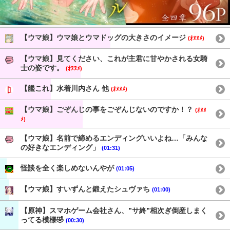
【ウマ娘】ウマ娘とウマドッグの大きさのイメージ
(ｵﾇﾇﾒ)
【ウマ娘】見てください、これが主君に甘やかされる女騎
士の姿です。
(ｵﾇﾇﾒ)
【艦これ】水着川内さん 他
(ｵﾇﾇﾒ)
【ウマ娘】ごぞんじの事をごぞんじないのですか！？
(ｵﾇﾇ
ﾒ)
【ウマ娘】名前で締めるエンディングいいよね…「みんな
の好きなエンディング」
(01:31)
怪談を全く楽しめないんやが
(01:05)
【ウマ娘】すいずんと鍛えたシュヴァち
(01:00)
【原神】スマホゲーム会社さん、”サ終”相次ぎ倒産しまく
ってる模様🤣
(00:30)