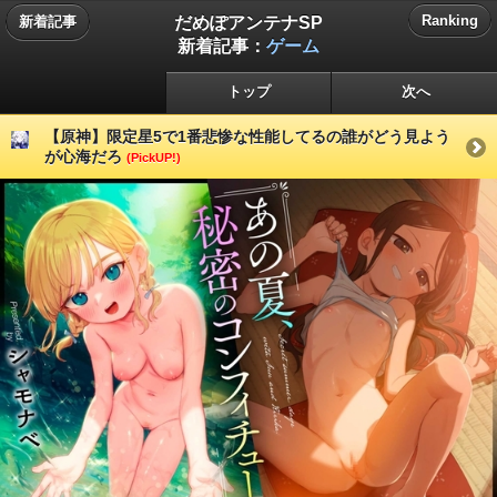
だめぽアンテナSP
Ranking
新着記事
新着記事：
ゲーム
トップ
次へ
【原神】限定星5で1番悲惨な性能してるの誰がどう見よう
が心海だろ
(PickUP!)