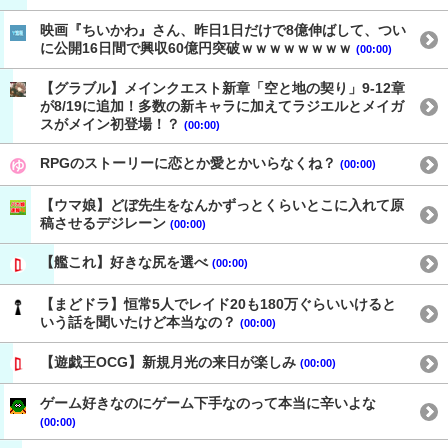
映画『ちいかわ』さん、昨日1日だけで8億伸ばして、つい
に公開16日間で興収60億円突破ｗｗｗｗｗｗｗｗ
(00:00)
【グラブル】メインクエスト新章「空と地の契り」9-12章
が8/19に追加！多数の新キャラに加えてラジエルとメイガ
スがメイン初登場！？
(00:00)
RPGのストーリーに恋とか愛とかいらなくね？
(00:00)
【ウマ娘】どぼ先生をなんかずっとくらいとこに入れて原
稿させるデジレーン
(00:00)
【艦これ】好きな尻を選べ
(00:00)
【まどドラ】恒常5人でレイド20も180万ぐらいいけると
いう話を聞いたけど本当なの？
(00:00)
【遊戯王OCG】新規月光の来日が楽しみ
(00:00)
ゲーム好きなのにゲーム下手なのって本当に辛いよな
(00:00)