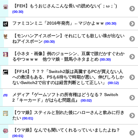
【FEH】もうおじさんこんな長いの読めない(´；ω；`)
(00:30)
ファミコンミニ「2016年発売」←マジかよｗｗ
(00:30)
【モンハンアイスボーン】それにしても欲しい珠が出ない
ねアイスボーン
(00:30)
【小ネタ・画像】例のジョーシン、豆腐で誰だかすぐわか
るやつｗｗｗ 他ウマ娘・競馬小ネタまとめ
(00:30)
【FF14】？？？「Switch2版は高騰するPCが買えない人
への救済もある、PSも6待ちで時期が悪い。伸びしろしか
ないSwitch2で出すのは経営判断として正しい」
(00:12)
メディア『ゲームソフトの所有権はどうなる？ Switch
2「キーカード」がはらむ問題点』
(00:02)
【ウマ娘】スティルと別れた後にハローさんと飲みに行き
たい
(00:01)
【ウマ娘】なんでも聞いてくれるっていいましたよね？
(00:01)