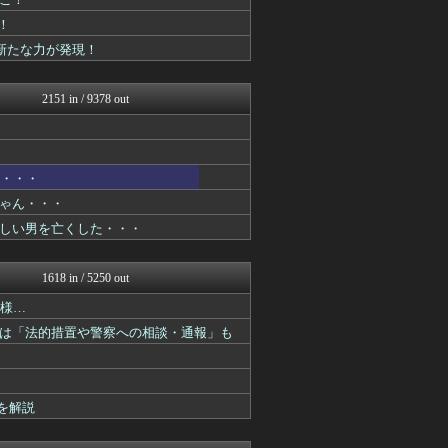
アニゲー速報
ぴこ速(〃'∇'〃)？
！
ああ言えばForYou
に新たな力が発現！
漫画まとめ速報
ヒーローNEWS
最強ジャンプ放送局
2151 in / 9378 out
GUNDAM.LOG｜ガン...
コンテンツ・声優 | ラブ...
プリキュアのまとめ
ぐら速 -声優まとめ速報-
う・・・
アニはつ -アニメ発信場-
コンテンツ・声優 | ラブ...
ゃん・・・
ヒーローNEWS
しい男を亡くした・・・
ああ言えばForYou
ぴこ速(〃'∇'〃)？
異世界転生まとめ速報
1618 in / 5250 out
アニはつ -アニメ発信場-
ヒーローNEWS
模様…
アニメつぶやき速報‼︎
は「法的措置や警察への相談・通報」も
ジャンプ速報
アニはつ -アニメ発信場-
GUNDAM.LOG｜ガン...
デジタルニューススレッド
を解説
アニはつ -アニメ発信場-
おたくみくす 声優まとめ