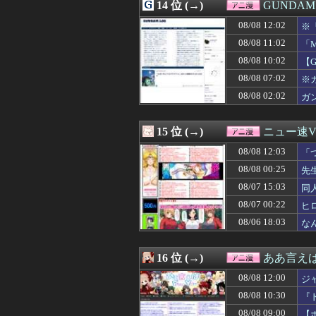
08/07 19:32
14 位 (→)
【るろうに剣心】
GUNDA
08/07 18:47
【朗報】「オー
08/08 12:02
※
08/07 18:10
【デレマス漫画
08/07 18:08
08/08 11:02
【画像】ガンプ
「
08/07 18:00
【画像】東京都民
08/08 10:02
【
08/07 17:59
【ガンダム】シ
08/08 07:02
※
08/07 17:43
福田雄一「新ケロ
08/07 17:05
アニメ「ヤニねこ
08/08 02:02
ガ
08/07 16:05
【エロ漫画】「
08/07 16:00
鈴代紗弓さん、
15 位 (→)
ニュー速VI
08/08 12:03
「
よ
08/08 00:25
先
08/07 15:03
同
08/07 00:22
ヒ
08/06 18:03
な
16 位 (→)
ああ言えばF
08/08 12:00
ジ
08/08 10:30
『
08/08 09:00
【