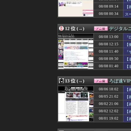
08/07 22:05
「ドラゴンボール
08/08 09:14
08/07 22:05
【エロ漫画】T
【
08/07 22:02
※コロニーに雑
08/08 00:34
ス
08/07 22:00
【衝撃】ドラクエ
08/07 21:59
【ガンダム】難民
08/07 21:45
「攻殻機動隊」5
12 位 (→)
デジタル
08/07 21:35
【名探偵プリキ
08/08 13:00
『D
08/07 21:12
【スターウォー
08/07 21:11
まんがタイムきら
08/08 12:15
【
08/07 21:08
【衝撃動画】女
08/08 11:40
『
08/07 21:05
【画像】かぐや
08/08 09:50
08/07 21:04
【パシフィック・リ
【
08/07 21:02
30MMとガンプ
08/08 01:40
【
08/07 21:00
【シャニマス】人
08/07 21:00
ヤニねこ・みぃ
08/07 20:40
【初音ミク】「PE
13 位 (→)
ろぼ速VIP
08/07 20:30
【驚愕】名作『葬
08/06 18:02
【
08/07 20:26
【議論】死刑賛
08/07 20:05
【画像】「まん
08/05 21:02
【
08/07 20:05
【エロ漫画】BS
08/02 21:06
【
08/07 20:04
令和のダラさん 
08/02 12:02
【
08/07 20:00
【朗報】永瀬ア
08/07 20:00
【超画像】あの
08/01 19:02
【
08/07 20:00
【コトブキヤ出荷
08/07 19:59
【画像】シャア