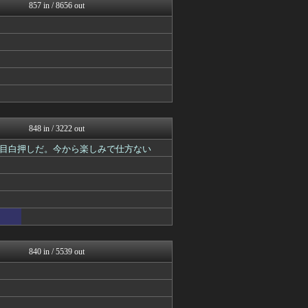
最強ジャンプ放送局
857 in / 8656 out
異世界転生まとめ速報
それからの出来事() アイ...
ガンプラ ログ
あぁ^～こころがぴょんぴょ...
ガンダムブログ（情報戦仕様...
ジャンプ速報
最強ジャンプ放送局
アニチャット
ぐら速 -声優まとめ速報-
848 in / 3222 out
目白押しだ。今から楽しみで仕方ない
840 in / 5539 out