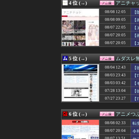
4 位 (→)
アニチャ
08/08 10:30
『ドラゴンボー
08/08 10:29
『シュタインズ・
08/08 12:05
【
08/08 10:04
【画像】女性声
08/08 09:05
【
08/08 10:02
【GジェネE】
08/07 22:05
08/08 10:01
【画像】アムロ
【
08/08 10:00
【ラブライブ！】
08/07 20:05
【
08/08 09:50
【凄い】『刃牙
08/07 20:05
【
08/08 09:49
【宇崎ちゃんは遊びたい
08/08 09:48
【悲報】なろう「
08/08 09:45
【動画】マーベル
5 位 (→)
ムダスレ
08/08 09:29
ユニクロのBLE
08/08 09:27
【怒報】ふたな
08/04 12:43
【
08/08 09:14
【画像】声優の
08/03 23:43
【
08/08 09:05
【画像】昔のエ
08/03 03:42
08/08 09:00
【仮面ライダー
【
08/08 09:00
【画像】悪いプ
07/28 13:04
【
08/08 09:00
【ポケモン】ナ
07/27 23:27
【
08/08 09:00
【ラブライブ！
08/08 09:00
【動画】アニメ『
08/08 08:29
メイドインアビ
6 位 (→)
アニメつぶ
08/08 08:18
【悲報】NARU
08/08 08:11
【ガンダムＷ】ド
08/08 02:33
転
08/08 08:09
小説って専門用
08/07 20:04
令
08/08 08:00
【ラブライブ！】【
08/07 13:51
ヤ