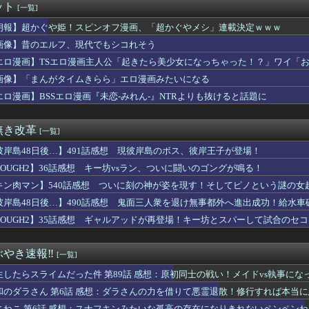
ット
[一覧]
ル』のサイヤ人のネーミングは秀逸だけど
ゲート リブート』鳳凰院凶真が存在しないγ（ガンマ）世界線が追...
朗報】超かぐや姫！スピンオフ漫画、「超かぐやメシ」連載決定ｗｗｗ
優「私はね、ハゲてる人が好きなの」
画像】昔のエルフ、現代でもシコれそう
最新の機体ティア表作ったぞ！
大尉、シャアに対してど正論をかましてしまうｗｗｗｗｗｗｗｗｗｗ
エロ漫画】TSエロ漫画主人公「起きたら美少女になっちゃった！？」ワイ「
逢田さんの奇行奇言で打線組んだ【Aqours】
画像】「まんがタイムきらら」エロ漫画みたいになる
』の作者が描いた、『ワンピース』のカイドウが凄すぎるｗｗｗｗ
エロ漫画】BSSエロ漫画『未恋-みれん-』NTRよりも抜けると話題に
！】BiCute Bunnies Figure「宇崎花」...
実は有能だけど理解してないパーティから追放されました」←これｗ...
の新作格ゲー、歴代格ゲーのパロディが多すぎて話題にwwwwww...
無き改革
[一覧]
ACHのTシャツ、オサレ過ぎる
りの何が良いんだよ
彼岸島48日後…】491話感想 現彼岸島のボス、彼岸王子が登場！
澤田姫さん、自分の武器を見せつけてしまうｗｗｗｗ
TOUGH2】36話感想 キー坊vsラン、ついに闘いのゴングが鳴る！
ルフ、現代でもシコれそう
】変身者の人生を選べるなら誰がいい？
キン肉マン】540話感想 ついに刻の神が姿を現す！そしてピノという謎の女
リキュア「2万でどう？」
彼岸島48日後…】490話感想 鬼面三人衆を退け無事都外へ進出成功！給水車
ンジャモってめちゃくちゃヱロくて可愛いよな
TOUGH2】35話感想 ギャルアッドが再登場！キー坊とスパーして試合のセ
】【祝】優木せつ菜ちゃん、誕生日【虹ヶ咲】
ワンダンス』のダンスがネタにされる→作者が手描きアニメーション...
ス作者「ちいかわの映画を見てきたよ」
やき速報‼︎
[一覧]
TOのナルトさん、ヒナタじゃなくてサクラと絶対に結婚するべきだ...
ラゴンハングってかっこいいようでいて実は全然かっこよくないので...
生したらスライムだった件 第89話 感想：原初同士の戦い！メイドvs執事にな
語や慣用句を使いすぎると一気に読みづらくなるよな
和のダラさん 第6話 感想：ダラさんの力を借りて悪霊退散！修行すれば本当
画像】近江彼方(身長158cm・B85・W60・H86)←こ...
ニねこ 第6話 感想：スナフキンみたいな孤高の存在になりきれないペンペン