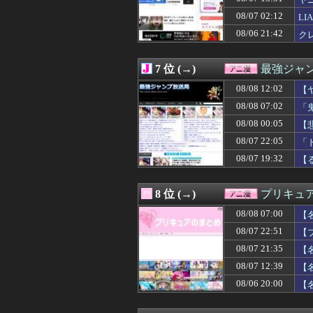
08/08 07:45
【速報】佐藤二
08/08 07:30
【悲報】童貞は
08/07 02:12
L
08/08 07:30
デスノートの主
08/06 21:42
ク
08/08 07:29
【悲報】集英社
08/08 07:12
【特撮】アニメ
08/08 07:02
「鬼滅の刃」の
7 位 (→)
最強ジャ
08/08 07:02
※ガンダムの世
08/08 07:00
08/08 12:02
【ラブライブ！
【
08/08 07:00
【名探偵プリキ
08/08 07:02
「
08/08 07:00
【画像】有名女
08/08 00:05
【
08/08 06:18
【悲報】任天堂
08/08 06:00
【ラブライブ！】L
08/07 22:05
「
08/08 06:00
【ウルトラマン】
08/07 19:32
【
08/08 06:00
バトル漫画で主
08/08 06:00
【画像】この女
08/08 05:09
【画像】ワイ、
8 位 (→)
プリキュ
08/08 03:03
【朗報】ダイの大
08/08 07:00
08/08 03:00
【仮面ライダー
【
08/08 02:33
転生したらスライ
08/07 22:51
【
08/08 02:27
【大悲報】未来
08/07 21:35
【
08/08 02:03
【衝撃】ワンピ
08/08 02:02
ガンダム・セン
08/07 12:39
【
08/08 01:40
【凄い】映画『ち
08/06 20:00
【
08/08 01:03
【悲報】ワンピ
08/08 00:34
スーパーの裏で