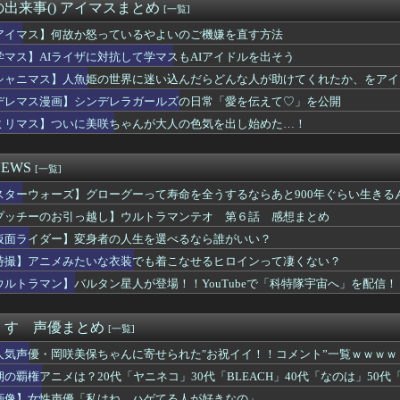
カとかいう人気キャラｗｗｗｗ
出来事() アイマスまとめ
[一覧]
る！
』6話感想 初コミティア完売おめでとう！
アイマス】何故か怒っているやよいのご機嫌を直す方法
ER×HUNTER」のビヨンド=ネテロさん、何か思ってた奴と...
学マス】AIライザに対抗して学マスもAIアイドルを出そう
絵師の江口寿史さん、開き直って言い訳してしまう。全く反省してな...
シャニマス】人魚姫の世界に迷い込んだらどんな人が助けてくれたか、をアイ
永瀬アンナさん、公式に次世代のエースとして認められる
神駅、とんでもない構内アナウンスが流れたと話題にｗｗｗ
デレマス漫画】シンデレラガールズの日常「愛を伝えて♡」を公開
ムって意外といないよね
ミリマス】ついに美咲ちゃんが大人の色気を出し始めた…！
イザに対抗して学マスもAIアイドルを出そう
MEN」の日本版OP、これOP詐欺じゃない？
イムだった件 第4期』89話感想 あちこちでバトルと思惑が重な...
EWS
[一覧]
鬱】Vivitフィギュア「涼宮ハルヒ」プライズフィギュア【彩色...
スターウォーズ】グローグーって寿命を全うするならあと900年ぐらい生きる
漁ってアイテムGETすんの楽しーwwwww」→欧米で馬鹿にさ...
者・尾田栄一郎が描いた担当編集の似顔絵「ムダに東大卒」
プッチーのお引っ越し】ウルトラマンテオ 第６話 感想まとめ
線のドラクエ12』を発売中止にしないといけなかった理由ってガチ...
仮面ライダー】変身者の人生を選べるなら誰がいい？
シュタインズゲートって微妙じゃね？
S.H.Figuarts」ほか 2026年8月発売商品【ス...
特撮】アニメみたいな衣装でも着こなせるヒロインって凄くない？
式がイベント参加者へ撮影マナーを改めて案内 悪質な行為には「法...
ウルトラマン】バルタン星人が登場！！YouTubeで「科特隊宇宙へ」を配信！
ster「リンネー」フィギュア【原型公開】
ゲ本気の最終兵器『無限大アナンタ』遂にサービス開始へwwww
べきアニメ教えてや
くす 声優まとめ
[一覧]
ん、声優雑誌で搾乳
人気声優・岡咲美保ちゃんに寄せられた″お祝イイ！！コメント”一覧ｗｗｗｗ
アニメにわかが過ぎてこのアニメ知らないｗｗｗｗｗ
ソシャゲキャラ、水着姿を主人公に褒められ照れるwwwwww
期の覇権アニメは？20代「ヤニネコ」30代「BLEACH」40代「なのは」50代「
ゼロ』凄い事に気付いたｗｗｗｗ『リゼロ』初めて見てるんだけど別...
画像】女性声優「私はね、ハゲてる人が好きなの」