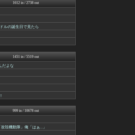
漫画まとめ速報
1612 in / 2738 out
ニュー速VIPブログ(`･...
ああ言えばForYou
最強ジャンプ放送局
アニゲー速報
ドルの誕生日で見たら
おたくみくす 声優まとめ
あぁ^～こころがぴょんぴょ...
GUNDAM.LOG｜ガン...
それからの出来事() アイ...
ヒーローNEWS
ああ言えばForYou
1451 in / 5519 out
fig速
んだよな
アニゲー速報
漫画まとめ速報
アニゲー速報
おたくみくす 声優まとめ
fig速
プリキュアのまとめ
！
fig速
アニゲー速報
おたくみくす 声優まとめ
999 in / 10678 out
ぐら速 -声優まとめ速報-
ぴこ速(〃'∇'〃)？
異世界転生まとめ速報
攻殻機動隊」俺「はぁ...」
デジタルニューススレッド