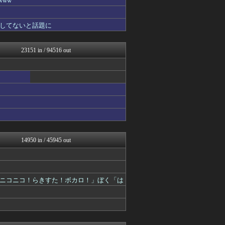
ww
ニュー速VIPブログ(`･...
最強ジャンプ放送局
してないと話題に
GUNDAM.LOG｜ガン...
ヒーローNEWS
コンテンツ・声優 | ラブ...
23151 in / 94516 out
ああ言えばForYou
ぴこ速(〃'∇'〃)？
あぁ^～こころがぴょんぴょ...
それからの出来事() アイ...
ガンダムブログ（情報戦仕様...
わんこーる速報！
アニゲー速報
異世界転生まとめ速報
デジタルニューススレッド
ガンプラ ログ
14950 in / 45945 out
ぐら速 -声優まとめ速報-
漫画まとめ速報
わんこーる速報！
アニはつ -アニメ発信場-
わんこーる速報！
ニコニコ！らきすた！ボカロ！」ぼく「は
おたくみくす 声優まとめ
GUNDAM.LOG｜ガン...
コンテンツ・声優 | ラブ...
わんこーる速報！
ぴこ速(〃'∇'〃)？