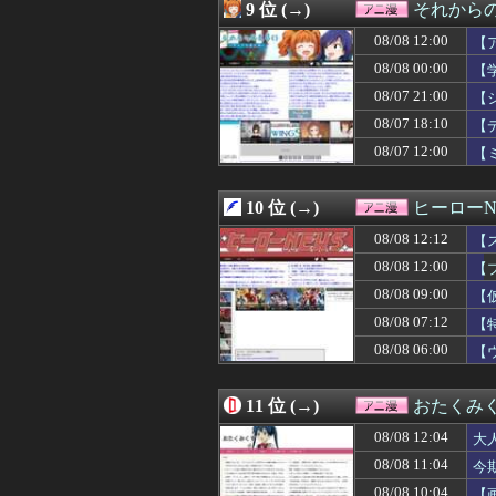
08/08 00:29
ドラクエのゼシ
9 位 (→)
それからの
08/08 00:25
先生の彼女にな
08/08 12:00
08/08 00:07
『これ描いて死ね
【
08/08 00:05
【悲報】「HUNT
08/08 00:00
【
08/08 00:05
【悲報】トレパク
08/07 21:00
【
08/08 00:04
【朗報】声優の
08/08 00:03
【動画】福岡天
08/07 18:10
【
08/08 00:02
無双するガンダ
08/07 12:00
【
08/08 00:00
【学マス】AIラ
08/08 00:00
旧アニメ版「X-
08/07 23:42
『転生したらスラ
10 位 (→)
ヒーローN
08/07 23:40
【涼宮ハルヒの憂
08/08 12:12
【
08/07 23:35
JRPG「他人の家
08/07 23:29
ワンピース原作
08/08 12:00
【
08/07 23:05
【謎】『ダーク路
08/08 09:00
【
08/07 23:04
正直アニメ版の
08/07 22:52
08/08 07:12
【魂ネイションズ】「
【
08/07 22:51
【プリキュア】公
08/08 06:00
【
08/07 22:37
【鳴潮】Anime
08/07 22:35
【朗報】ソシャ
08/07 22:34
お盆で一気見す
11 位 (→)
おたくみ
08/07 22:33
【謎】雨宮天さ
08/08 12:04
大
08/07 22:30
【悲報】お前ら
08/07 22:28
【画像】エッチな
08/08 11:04
今
08/07 22:22
【驚愕】名作『リ
08/08 10:04
【