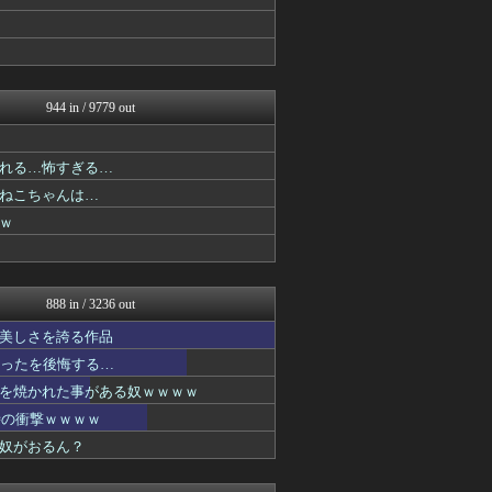
最強ジャンプ放送局
アニチャット
GUNDAM.LOG｜ガン...
ジャンプ速報
ガンダムブログ（情報戦仕様...
ポンポコにゅーす - 三日...
944 in / 9779 out
プリキュアのまとめ
ヒーローNEWS
がるおんちゃんねる
れる…怖すぎる…
デジタルニューススレッド
ねこちゃんは…
ぴこ速(〃'∇'〃)？
ｗ
fig速
GUNDAM.LOG｜ガン...
それからの出来事() アイ...
ああ言えばForYou
fig速
888 in / 3236 out
デジタルニューススレッド
美しさを誇る作品
異世界転生まとめ速報
アニチャット
かったを後悔する…
アニチャット
を焼かれた事がある奴ｗｗｗｗ
アニメつぶやき速報‼︎
時の衝撃ｗｗｗｗ
ぐら速 -声優まとめ速報-
ジャンプ速報
奴がおるん？
fig速
ガンダムブログ（情報戦仕様...