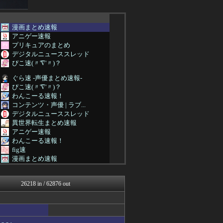
漫画まとめ速報
アニゲー速報
プリキュアのまとめ
デジタルニューススレッド
ぴこ速(〃'∇'〃)？
ぐら速 -声優まとめ速報-
ぴこ速(〃'∇'〃)？
わんこーる速報！
コンテンツ・声優 | ラブ...
デジタルニューススレッド
異世界転生まとめ速報
アニゲー速報
わんこーる速報！
fig速
漫画まとめ速報
わんこーる速報！
デジタルニューススレッド
26218 in / 62876 out
ヒーローNEWS
わんこーる速報！
アニチャット
おたくみくす 声優まとめ
アニはつ -アニメ発信場-