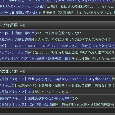
朗さん、突然ツイートｗｗｗｗｗｗｗ
なぜか必ず4を選んでしまう画像がこちらｗｗｗｗｗ
IAR GAME -ライアーゲーム- 第17話 感想：秋山さんの逆転の策がバレちゃった
人公がお前らだった時にありがちなことｗｗｗｗｗ
レバテスⅡ-魔獣の王と偽りの勇者伝承- 第5話 感想：剣のないアリシアさん
、わざわざタフを翻訳し外国に輸出
みたいな衣装でも着こなせるヒロインって凄くない？
煉獄杏寿郎さんって、すぐに退場したのに何で人気あるの？？
ンプ放送局
[一覧]
界の上級国民はなぜ地球に執着するのか
】フミコって可愛くね？
ヤニねこ】薬物中毒のヤクねこの末路が心配でならない・・・
ュア】森亜るるかさん、24話からコンビニアイスを食べている模様…
鬼滅の刃」の煉獄杏寿郎さんって、すぐに退場したのに何で人気あるの？？
性声優「私はね、ハゲてる人が好きなの」
悲報】「HUNTER×HUNTER」のビヨンド=ネテロさん、何か思ってた奴と違
信者をガチでキレさせる台詞を書いた奴が優勝ｗｗｗｗ
iella!に入ってきたのが果南だったら
ドラゴンボール」の孫悟飯という、格落ちと最上位返り咲きを繰り返すお兄ち
バルタン星人が登場！！YouTubeで「科特隊宇宙へ」を配信！...
るろうに剣心】劍客兵器の飛號・龍勢勇星、超ミサイル技術の持ち主なのに惜
人公が恋愛しない漫画存在しない
の子たちと交尾したいんだがｗｗｗｗｗ
このバニーエロフィギュアが欲しすぎて泣く…
アのまとめ
[一覧]
冒険のポップさん、メルルを捨ててマァムなんかを選んでしまうｗｗ...
マイス】「DXマイスドライバー」のレビュー動画公開！！
名探偵プリキュア】森亜るるかさん、24話からコンビニアイスを食べている
ムだった件 第89話 感想：原初同士の戦い！メイドvs執事にな...
プリキュア】公式がイベント参加者へ撮影マナーを改めて案内 悪質な行為に
で待ってる女さん、あまりにも多すぎて大渋滞にｗｗｗｗｗ
名探偵プリキュア】エリザさんワンチャンある？
ースの正体、ガチ『コレ』だと判明ｗｗｗｗ
チネルの小説を読んでラスボスに驚いた
名探偵プリキュア】清純美少女るるかちゃん輝いてる…
いかわ』公開14日間で興収50億円突破！！
名探偵プリキュア】1QのIP売上は15億円 過去3期との比較と通期95億円計画
ースさん、長すぎるせいで新規ファンがガチで誰もいないｗｗｗｗ
ヤニ吸うふたりとかいうアニメ、面白い