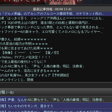
最新記事情報 - 08/08 13:41
『グルメ界編』のアカシアのフルコース獲得手順、ガチでネット民の...
者「はっきり言う、ジャングリア沖縄ほんとーーーーーーーーにおも...
】1QのIP売上は15億円 過去3期との比較と通期95億円計...
ック事故で車がミンチになった男性、とんでもない姿で発見される…...
トファイター6の新キャラ、エロ可愛くてメロメロになるプレイヤー...
声優さん、結婚ｗｗｗｗｗｗｗｗ
ki-の大星淡の能力が判明ｗｗｗｗｗ
里を家に住ませてあげた結果ｗｗｗｗ
【画像】く´━━`ゝく´━━`ゝ【蓮ノ空】
chain Online』TVアニメ化決定！！！！
メで史上最低の後付けってなに？
なんかAIに勝ちそう。「声も「人格の象徴」明記、法務省」
ゲームのキャラ、流石に太すぎるｗｗｗｗ
の点P 私服Ver.」美少女フィギュア【予約開始】
のオンラインくじ、開催
れインターネット老人会じゃんｗ」ぼく「どれどれ…」ガキ「ニコニ...
ック事故で車がミンチになった男性、とんでもない姿で発見される…...
速報
】グローグーって寿命を全うするならあと900年ぐらい生きるんだ...
[一覧]
信者「アスペの検査してみた…みんなこれわかるの？」
朗報】声優、なんかAIに勝ちそう。「声も「人格の象徴」明記、法務省」
や姫！スピンオフ漫画、「超かぐやメシ」連載決定ｗｗｗ
悲報】ちいかわのモモンガ、逝きそう
咲美保ちゃんに寄せられた″お祝イイ！！コメント”一覧ｗｗｗｗ
ニメさん、何故か1人だけ不人気キャラを追加してしまうｗｗｗ