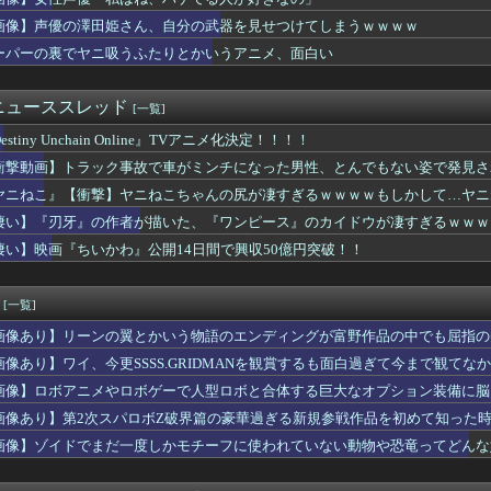
」の孫悟飯という、格落ちと最上位返り咲きを繰り返すお兄ちゃん・...
Sエロ漫画主人公「起きたら美少女になっちゃった！？」ワイ「おお」
画像】声優の澤田姫さん、自分の武器を見せつけてしまうｗｗｗｗ
草は生えるのか？
ーパーの裏でヤニ吸うふたりとかいうアニメ、面白い
6をとんでもないクオリティでアニメ化してしまったAI動画がこち...
の老人が地球に来れたこと喜んでてアレ？連邦もやってることヤバく...
話感想 人生って厳しいわ。価値ある仕事は死の近く、天秤は釣り合...
ニューススレッド
[一覧]
ュア】エリザさんワンチャンある？
estiny Unchain Online』TVアニメ化決定！！！！
ズ】グローグーってすごい人気あるんだな…
ら2026年9月号が発売、「好都合セミフレンド」は次回で最終回...
衝撃動画】トラック事故で車がミンチになった男性、とんでもない姿で発見さ
チャーハン職人のスゴ技ｗｗｗｗ凄すぎる！！
ヤニねこ』【衝撃】ヤニねこちゃんの尻が凄すぎるｗｗｗｗもしかして…ヤニ
様は告らせたいの伊井野ミコちゃんｗｗｗｗｗ
ム】MODEROID「ジプシー・デンジャー」プラモデル【10...
凄い】『刃牙』の作者が描いた、『ワンピース』のカイドウが凄すぎるｗｗｗ
ラパーツでミキシングする人がめっきり減って寂しい
凄い】映画『ちいかわ』公開14日間で興収50億円突破！！
魚姫の世界に迷い込んだらどんな人が助けてくれたか、をアイドルの...
ちゃん・のあ先輩・もちづきさん「結婚してください！」←どうする？
RIHAPI! おきがえちゅう ピアプロキャラクターズ 2」...
[一覧]
送のフリーレン』凄い事に気付いたｗｗｗｗ「フリーレン」って絶対...
画像あり】リーンの翼とかいう物語のエンディングが富野作品の中でも屈指の
成派なんだけど反対派の理論が理解できない
がタイムきらら」エロ漫画みたいになる
画像あり】ワイ、今更SSSS.GRIDMANを観賞するも面白過ぎて今まで観てな
Sエロ漫画『未恋-みれん-』NTRよりも抜けると話題に
画像】ロボアニメやロボゲーで人型ロボと合体する巨大なオプション装備に脳
第6話 感想：ダラさんの力を借りて悪霊退散！修行すれば本当に悪...
画像あり】第2次スパロボZ破界篇の豪華過ぎる新規参戦作品を初めて知った
ンナさん、公式に次世代のエースとして認められる
人気ポケモン、卑猥なフィギュアになってしまった模様
画像】ゾイドでまだ一度しかモチーフに使われていない動物や恐竜ってどんな
情報】「フレームアーティスト 雪ミク」「創彩少女庭園 早乙女 ...
専用グッズ、今度はホースリールが登場 少佐なのに水撒けないんだ…