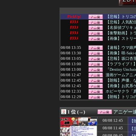
PickUp!
【悲報】トリコの
ｵﾇﾇﾒ
【悲報】人気配信
ｵﾇﾇﾒ
【名探偵プリキュア
ｵﾇﾇﾒ
【衝撃動画】トラ
ｵﾇﾇﾒ
【画像】ストリー
08/08 13:35
【速報】ウマ娘
08/08 13:30
【画像】咲-Sa
08/08 13:05
【悲報】坂口杏
08/08 13:00
【ラブライブ！】
08/08 13:00
『Destiny Un
08/08 12:47
漫画ゲームアニ
08/08 12:45
【朗報】声優、
08/08 12:45
【画像】お尻系
08/08 12:33
ホビーサクラ「真
08/08 12:29
【朗報】トリコ
08/08 12:25
【悲報】ガキ「こ
08/08 12:15
【衝撃動画】トラ
1 位 (→)
アニゲー
08/08 12:12
【スターウォーズ
08/08 12:05
【悲報】女性配
08/08 12:45
【
08/08 12:05
【朗報】超かぐ
08/08 11:45
【
08/08 12:04
大人気声優・岡
08/08 12:03
【悲報】深夜ア
08/08 09:45