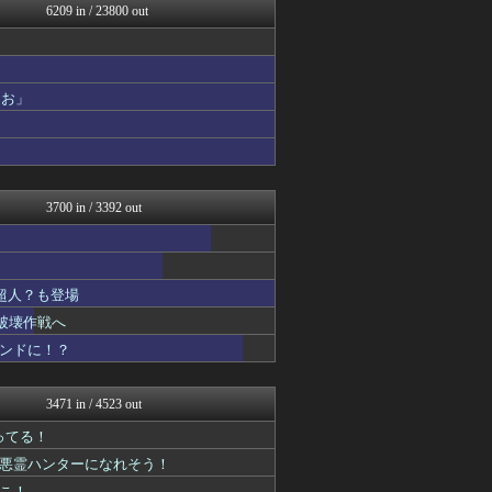
6209 in / 23800 out
ああ言えばForYou
漫画まとめ速報
おたくみくす 声優まとめ
GUNDAM.LOG｜ガン...
ガンダムブログ（情報戦仕様...
おお」
コンテンツ・声優 | ラブ...
デジタルニューススレッド
fig速
アニはつ -アニメ発信場-
アニゲー速報
3700 in / 3392 out
漫画まとめ速報
異世界転生まとめ速報
おたくみくす 声優まとめ
アニチャット
超人？も登場
ヒーローNEWS
ぴこ速(〃'∇'〃)？
破壊作戦へ
ああ言えばForYou
コンドに！？
コンテンツ・声優 | ラブ...
あぁ^～こころがぴょんぴょ...
漫画まとめ速報
3471 in / 4523 out
アニはつ -アニメ発信場-
ガンダムブログ（情報戦仕様...
ってる！
異世界転生まとめ速報
に悪霊ハンターになれそう！
コンテンツ・声優 | ラブ...
ねこ！