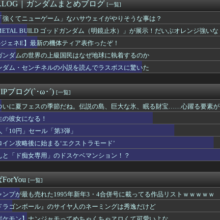
劍客兵器の飛號・龍勢勇星、超ミサイル技術の持ち主なのに惜しい男...
M.LOG｜ガンダムまとめブログ
[一覧]
バーロード」って凄くね？
「強くてニューゲーム」なハサウェイがやりそうな事は？
】シンデレラガールズの日常「愛を伝えて♡」を公開
ラ再販の列を無視して開店ダッシュした客の末路…
METAL BUILD ゴッドガンダム（明鏡止水）」が展示！だいぶオレンジ強いな
「助けて！通勤時間減らしたいのに都心の近くが最低10万払わない...
GジェネE】最新の機体ティア表作ったぞ！
ャア専用ゲルググ←こいつの略し方ｗｗｗｗｗｗｗｗｗ
ガンダムの世界の上級国民はなぜ地球に執着するのか
ロに福田組が出ます！」→爆死 ちいかわの監督「原作に忠実に」→...
」第6話、アルねこ、わざわざ江の島まで行ってゲロを吐くｗｗｗｗ...
ンダム・センチネルの小説を読んでラスボスに驚いた
とろぷっち」とかいうエロ漫画家ｗｗｗ
太くて長い棒状のものをナデナデしてしまう・・・
Pブログ(`･ω･´)
[一覧]
ついに夏フェスの季節だね。伝説の島、巨大な氷、眠る財宝……心躍る要素が
！」オーガスト『あいミス』新イベント『真夏の氷島フェス』
生の彼女になる！
人「10円」セール「第3弾」
ロイン攻略後に始まる‘エクストラモード’
んと「ド痴女専用」のドスケベマンション！？
orYou
[一覧]
ャンプが最も売れた1995年新年3・4合併号に載ってる作品リストｗｗｗｗｗ
ドラゴンボール』のサイヤ人のネーミングは秀逸だけど
ポケモン】ナンジャモってめちゃくちゃヱロくて可愛いよな