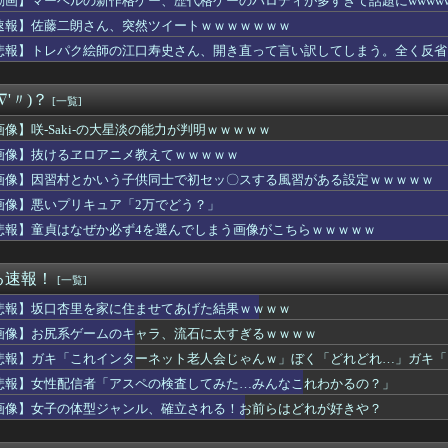
動画】マーベルの新作格ゲー、歴代格ゲーのパロディが多すぎて話題にwwwww
の季節だね。伝説の島、巨大な氷、眠る財宝……心躍る要素が目白押...
速報】佐藤二朗さん、突然ツイートｗｗｗｗｗｗｗ
物中毒のヤクねこの末路が心配でならない・・・
ーゲーム」なハサウェイがやりそうな事は？
悲報】トレパク絵師の江口寿史さん、開き直って言い訳してしまう。全く反省
引っ越し】ウルトラマンテオ 第６話 感想まとめ
】【悲報】この９連休、ラブライブイベントなし…？？
∇'〃)？
[一覧]
れた1995年新年3・4合併号に載ってる作品リストｗｗｗｗｗ
ヱロアニメ教えてｗｗｗｗｗ
画像】咲-Saki-の大星淡の能力が判明ｗｗｗｗｗ
ちゃんと山田さん』作者さん、お気持ちイラストを公開
画像】抜けるヱロアニメ教えてｗｗｗｗｗ
故か怒っているやよいのご機嫌を直す方法
マツナガスレ、これで24歳は無理あるだろ…
画像】因習村とかいう子供同士で初セッ〇スする風習がある設定ｗｗｗｗｗ
体型ジャンル、確立される！お前らはどれが好きや？
画像】悪いプリキュア「2万でどう？」
わのモモンガ、逝きそう
悲報】童貞はなぜか必ず4を選んでしまう画像がこちらｗｗｗｗｗ
タクくん、女の服の構造がわからず全世界に恥を晒してしまうw
撃】ヤニねこちゃんの尻が凄すぎるｗｗｗｗもしかして…ヤニねこち...
日発売のレオパルド、股関節が平成の作りすぎる…
る速報！
[一覧]
田さん（34）の奇行・奇言で打線組んだ・・・
んの作者さん、泣いてしまう😢
悲報】坂口杏里を家に住ませてあげた結果ｗｗｗｗ
ママー、誕生日までに隠し部屋作って」母親「わかった」→結果ｗｗ...
画像】お尻系ゲームのキャラ、流石に太すぎるｗｗｗｗ
のノクトさん、ガチで理想的な主人公だったｗｗｗｗ
、無料キーボード欲しさに秋葉原に大行列を作るｗｗｗｗ
悲報】ガキ「これインターネット老人会じゃんｗ」ぼく「どれどれ…」ガキ「
？20代「ヤニネコ」30代「BLEACH」40代「なのは」5...
…」
悲報】女性配信者「アスペの検査してみた…みんなこれわかるの？」
ILD ゴッドガンダム（明鏡止水）」が展示！だいぶオレンジ強...
画像】女子の体型ジャンル、確立される！お前らはどれが好きや？
【祝】逢田梨香子さん、誕生日【Aqours】
性「クソッ！特殊詐欺でお金取られた…」SNS「詐欺られたお金、...
とかいう子供同士で初セッ〇スする風習がある設定ｗｗｗｗｗ