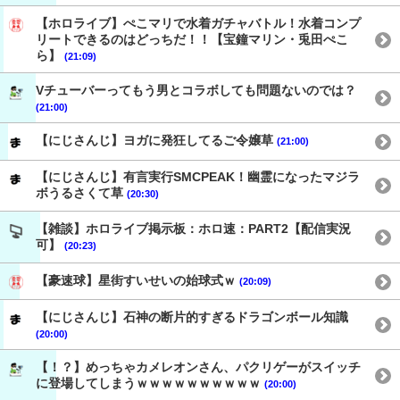
【ホロライブ】ぺこマリで水着ガチャバトル！水着コンプ
リートできるのはどっちだ！！【宝鐘マリン・兎田ぺこ
ら】
(21:09)
Vチューバーってもう男とコラボしても問題ないのでは？
(21:00)
【にじさんじ】ヨガに発狂してるご令嬢草
(21:00)
【にじさんじ】有言実行SMCPEAK！幽霊になったマジラ
ボうるさくて草
(20:30)
【雑談】ホロライブ掲示板：ホロ速：PART2【配信実況
可】
(20:23)
【豪速球】星街すいせいの始球式ｗ
(20:09)
【にじさんじ】石神の断片的すぎるドラゴンボール知識
(20:00)
【！？】めっちゃカメレオンさん、パクリゲーがスイッチ
に登場してしまうｗｗｗｗｗｗｗｗｗｗ
(20:00)