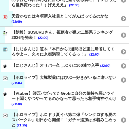
ら世界変わった！すげえええ」
(22:30)
天音かなたは今頃新入社員としてがんばってるのかな
(22:09)
【朗報】SUSURUさん、視聴者が選ぶ二郎系ランキング
2026を発表！
(22:00)
【にじさんじ】笹木「本日から1週間ほど里に帰省してく
るやよ～。久々に京都満喫してくるっ！」
(22:00)
【にじさんじ】オリバー久しぶりに100連で入手
(22:00)
【ホロライブ】大塚製薬にはびぶー好きがいるに違いない
(21:46)
【Vtuber】師匠バズってたGrokに自分の気持ち悪いツイ
ート聞くやつやってるのかなって思ったら相手鴨神やんけ
(21:30)
【ホロライブ】ホロドリ夏イベ第二弾『シンクロする夏の
スパークル』明日から開催！！ガチャ追加は水着みこめっ
と
(21:25)