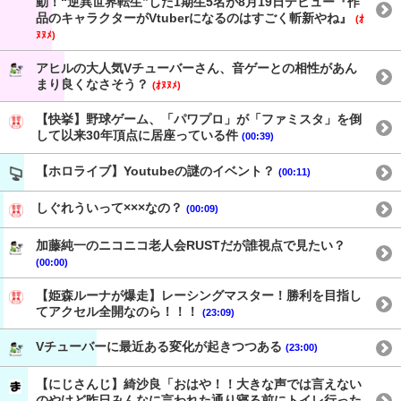
動！“逆異世界転生”した1期生5名が8月19日デビュー『作
品のキャラクターがVtuberになるのはすごく斬新やね』
(ｵ
ﾇﾇﾒ)
アヒルの大人気Vチューバーさん、音ゲーとの相性があん
まり良くなさそう？
(ｵﾇﾇﾒ)
【快挙】野球ゲーム、「パワプロ」が「ファミスタ」を倒
して以来30年頂点に居座っている件
(00:39)
【ホロライブ】Youtubeの謎のイベント？
(00:11)
しぐれういって×××なの？
(00:09)
加藤純一のニコニコ老人会RUSTだが誰視点で見たい？
(00:00)
【姫森ルーナが爆走】レーシングマスター！勝利を目指し
てアクセル全開なのら！！！
(23:09)
Vチューバーに最近ある変化が起きつつある
(23:00)
【にじさんじ】綺沙良「おはや！！大きな声では言えない
のやけど昨日みんなに言われた通り寝る前にトイレ行った