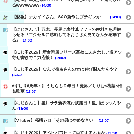
るwwwwwww
(14:09)
【悲報】ナカイドさん、SAO新作にブチギレか……
(14:00)
【にじさんじ】五木、長尾に表計算ソフトの便利さを理解
らせる『エクセルに感動してるおじさん見てなんか感動す
る』
(14:00)
【にじ甲2026】新台附属フリーズ高校にふさわしい激アツ
寄せ書きで全力応援！
(14:00)
【にじ甲2026】なんで椎名さんの☆は伸び悩んだんや？
(13:30)
#ずしり8周年：〗うちらも９年目！魔界ノりりむ×葛葉×椎
名唯華
(13:09)
【にじさんじ】星川サラ新衣装お披露目！星川ぱっつんや
ん
(13:00)
【VTuber】柘榴シロ「その男はやめなさい」
(13:00)
【にじ甲2026】アベヒパワヒって両立するんやな
(12:30)