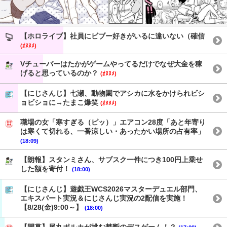
【ホロライブ】社員にビブー好きがいるに違いない（確信
(ｵﾇﾇﾒ)
Vチューバーはたかがゲームやってるだけでなぜ大金を稼
げると思っているのか？
(ｵﾇﾇﾒ)
【にじさんじ】七瀬、動物園でアシカに水をかけられビシ
ョビショに→たまこ爆笑
(ｵﾇﾇﾒ)
職場の女「寒すぎる（ピッ）」エアコン28度「あと年寄り
は寒くて切れる、一番涼しい・あったかい場所の占有率」
(18:09)
【朗報】スタンミさん、サブスク一件につき100円上乗せ
した額を寄付！
(18:00)
【にじさんじ】遊戯王WCS2026マスターデュエル部門、
エキスパート実況＆にじさんじ実況の2配信を実施！
【8/28(金)9:00～】
(18:00)