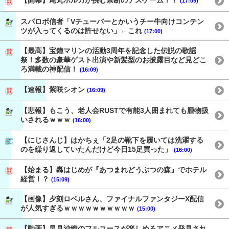
【開幕】尾丸ポルカが挑む禁断のデスゲーム！？
(17:09)
スパロボ信者「Vチューバーとかいうチー牛向けコンテン
ツが入ってくるのは許せない」←これ
(17:00)
【最高】宝鐘マリンの活動3周年を記念した伝説の歌謡
祭！多数の豪華ゲスト出演や新髪型のお披露目など見どこ
ろ満載の神配信！
(16:09)
【速報】紫咲シオン
(16:09)
【悲報】もこう、老人会RUSTで有能3人囲まれても腫物扱
いされるｗｗｗ
(16:00)
【にじさんじ】はかちぇ「2足の靴下を履いては洗濯する
のを繰り返していたんだけど今日15足買った」
(16:00)
【始まる】轟はじめが『あつまれどうぶつの森』でホテル
経営！？
(15:09)
【画像】夕刻ロベルさん、ファイナルファンタジーX配信
が人気すぎるｗｗｗｗｗｗｗｗｗｗ
(15:00)
【動画】早見沙織のフルコースが楽しめるアニメ発見され