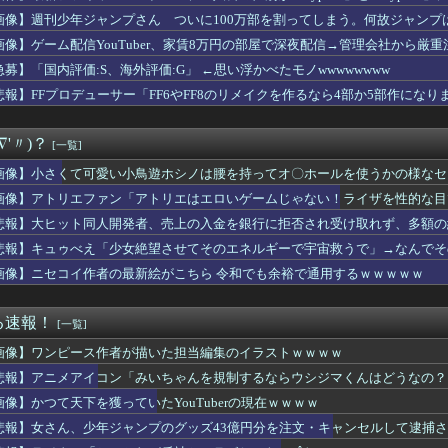
んどろいど「バジル」フィギュア【再販予約開始】
画像】週刊少年ジャンプさん ついに100万部を割ってしまう。何故ジャンプ
レイル】ねんどろいど「ホタル」【予約開始】
ん「復讐のために鬼倒します、敵の親玉がバカです」←こいつが鬼滅...
画像】ゲーム配信YouTuber、家賃8万円の部屋で深夜配信→管理会社から厳
伎『逆襲のシャア』にありがちなこと
急募】「国内評価:S、海外評価:G」 ←思い浮かべたモノwwwwwwww
ats!】ねんどろいど「立華かなで」フィギュア【再販予約開始...
おじいちゃんにこち亀初版本読ませてもらってねー。内容は全く変わ...
悲報】FFプロデューサー「FF6やFF8のリメイクを作るなら4部か5部作になり
ポロン】MODEROID「ダイアポロン」プラモデル【予約開始...
年後のアイドル達はどんな感じになってるんだろう
∇'〃)？
[一覧]
蓮ノ空スクールアイドル106期、夏季課題進捗状況（8月上旬編）
ゼッツ】映画だけじゃなく本編でもフェイクニュースか…
画像】小さくて可愛い小鳥遊ホシノは腰を持ってオ〇ホールを使うかの様なセ
ほど「最初から入れとけ」と言われなくなったのか
画像】アトリエファン「アトリエはエロいゲームじゃない！ライザを性的な目
７月にファンと行くハワイ旅行を企画してしまう・・・
れない運転、限界突破ｗｗｗ
悲報】大ヒット同人開発者、売上の入金を銀行に拒否され受け取れず、多額の
ュア】はなまる孤独…
悲報】キュゥべえ「少女絶望させてそのエネルギーで宇宙救うで」→なんでそ
下を獲っていたYouTuberの現在ｗｗｗｗ
ｗｗ
画像】ニセコイ作者の最新絵がこちら 令和でも余裕で通用するｗｗｗｗｗ
父がヤバすぎるｗｗｗｗ 親父「カレー作って」俺「はい」親父「玉...
CH最新話の井上織姫さん、さすがに胸がデカすぎる
少年ジャンプのグッズ43億円分を注文・キャンセルして逮捕される...
る速報！
[一覧]
9話ネタバレ考察 勇ちゃん回ばっかで描くネタ完全に尽きてそうｗ...
「ちいかわが反社とコラボしてた」ﾊﾟｼｬｯ
画像】ワンピース作者が描いた担当編集のイラストｗｗｗｗ
メ日常回しか無くてストーリー進まなくね
悲報】アニメアイコン「みいちゃんを規制するならウシジマくんはどうなの？
くなってるけど…安くはないな
】ラブライブシリーズカスタムグッズ決定
画像】かつて天下を獲っていたYouTuberの現在ｗｗｗｗ
女性声優のファンイベント、国境を超えるｗｗｗｗ
悲報】女さん、少年ジャンプのグッズ43億円分を注文・キャンセルして逮捕
ファン「アトリエはエロいゲームじゃない！ライザを性的な目で見て...