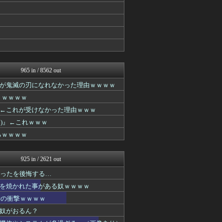
異世界転生まとめ速報
ぐら速 -声優まとめ速報-
アニゲー速報
アニチャット
最強ジャンプ放送局
GUNDAM.LOG｜ガン...
ぴこ速(〃'∇'〃)？
ポンポコにゅーす - 三日...
965 in / 8562 out
アニメつぶやき速報‼︎
が鬼滅の刃になれなかった理由ｗｗｗｗ
アニゲー速報
デジタルニューススレッド
うｗｗｗｗ
異世界転生まとめ速報
←これが受けなかった理由ｗｗｗ
GUNDAM.LOG｜ガン...
)』←これｗｗｗ
ろぼ速VIP
それからの出来事() アイ...
るｗｗｗｗ
ああ言えばForYou
プリキュアのまとめ
ガンダムブログ（情報戦仕様...
925 in / 2621 out
アニチャット
かったを後悔する…
ぴこ速(〃'∇'〃)？
ぐら速 -声優まとめ速報-
を焼かれた事がある奴ｗｗｗｗ
デジタルニューススレッド
時の衝撃ｗｗｗｗ
異世界転生まとめ速報
奴がおるん？
最強ジャンプ放送局
アニチャット