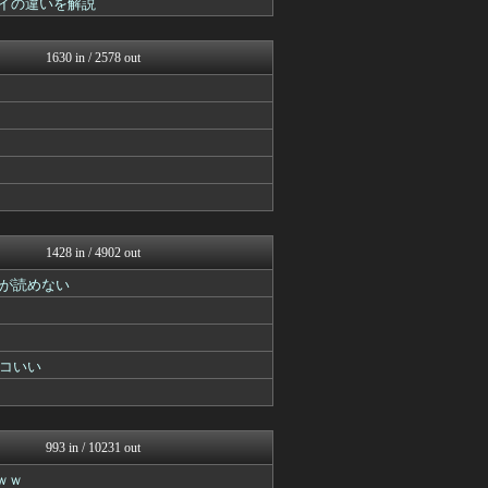
ダイの違いを解説
ヒーローNEWS
アニはつ -アニメ発信場-
GUNDAM.LOG｜ガン...
1630 in / 2578 out
ヒーローNEWS
アニはつ -アニメ発信場-
おたくみくす 声優まとめ
デジタルニューススレッド
漫画まとめ速報
ニュー速VIPブログ(`･...
最強ジャンプ放送局
アニゲー速報
おたくみくす 声優まとめ
GUNDAM.LOG｜ガン...
1428 in / 4902 out
ああ言えばForYou
が読めない
あぁ^～こころがぴょんぴょ...
それからの出来事() アイ...
ぴこ速(〃'∇'〃)？
アニゲー速報
漫画まとめ速報
コいい
デジタルニューススレッド
アニゲー速報
おたくみくす 声優まとめ
漫画まとめ速報
993 in / 10231 out
ああ言えばForYou
ｗｗ
アニゲー速報