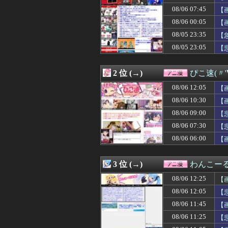
08/06 12:03
【OMORI】ね
08/06 07:45
【
08/06 12:03
【崩壊:スター
08/06 12:03
【悲報】彼岸島さ
08/06 00:05
【
08/06 12:02
※スーパー歌舞
08/05 23:35
【
08/06 12:02
【Angel Be
08/05 23:05
08/06 12:02
【こち亀】両津「
【
08/06 12:01
【UFO戦士ダイア
08/06 12:00
【ミリマス】6
2 位 (→)
ぴこ速(〃'
08/06 12:00
【ラブライブ！】
08/06 12:00
【仮面ライダー
08/06 12:05
【
08/06 12:00
なぜDLCは昔
08/06 10:30
【
08/06 12:00
石原夏織さん、
08/06 12:00
【動画】かもし
08/06 09:00
【
08/06 12:00
【名探偵プリキ
08/06 07:30
【
08/06 11:45
【画像】かつて天
ｗ
08/06 06:00
【
08/06 11:39
【衝撃】老害の親
08/06 11:29
【画像】BLEA
08/06 11:25
【悲報】女さん、
3 位 (→)
わんこー
08/06 11:19
【刃牙らへん】6
08/06 11:05
【悲報】ライター
08/06 12:25
【
08/06 11:04
無職転生のアニ
08/06 12:05
【
08/06 11:02
【ガンプラ】安
08/06 11:00
08/06 11:45
【ラブライブ！
【
08/06 10:35
【驚愕】大人気
08/06 11:25
【
08/06 10:30
【画像】アトリエ