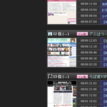
08/05 22:28
【悲報】最近の
08/06 11:04
無
08/05 22:22
【朗報】めっち
08/06 10:04
釘
08/05 22:06
【悲報】MAJO
08/06 08:04
08/05 22:05
【エロ漫画】一
か
08/05 22:05
ヤニねこ・みいち
08/06 07:04
【
08/05 22:02
※ファンネルミ
08/05 21:55
【悲報】ヱロア
08/05 21:54
「僕のヒーローアカデ
12 位 (→)
アニはつ 
08/05 21:44
二十世紀電氣目録
08/06 12:03
【
08/05 21:35
【朗報】大物アニ
08/05 21:17
【衝撃画像】祖
08/06 11:19
【
08/05 21:09
【議論】転売ヤ
08/06 09:48
【
08/05 21:02
ムサカ級ってレ
08/06 08:18
08/05 21:02
【画像あり】ワイ、
【
08/05 21:00
【シャニソン】
08/06 03:20
【
08/05 21:00
🤖「最初にステ
08/05 20:32
【名探偵プリキ
08/05 20:28
【ガンダムSEE
13 位 (→)
ろぼ速VIP
08/05 20:05
【エロ漫画】フル
08/05 21:02
【
08/05 20:00
【悲報】露悪系
08/05 20:00
【画像】美少女
08/02 21:06
【
08/05 19:40
【衝撃】人気キ
08/02 12:02
【
08/05 19:33
エロ同人誌あと
08/01 19:02
【
08/05 19:32
【悲報】「スラム
08/05 18:05
【画像】有志に