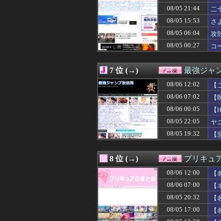
08/06 08:00
『ドラゴンボール
08/05 21:44
二
08/06 07:59
幼女戦記Ⅱ 第5
08/05 15:53
さ
08/06 07:45
【画像】週刊少年
08/06 07:30
【悲報】キュゥべ
08/05 06:04
攻殻
08/06 07:30
野球漫画、世間
08/05 00:27
コ
08/06 07:29
人「さーて、車
08/06 07:17
【悲報】異世界
08/06 07:12
【特撮】村上克
7 位 (→)
最強ジャ
08/06 07:04
【画像】美少女
08/06 07:02
08/06 12:02
【呪術廻戦】禪院
【
08/06 07:02
※パイロットの希
08/06 07:02
【
08/06 07:00
【お題募集記事
い
08/06 00:05
【
08/06 07:00
【ネタバレ注意
08/06 07:00
令和版・両津勘
08/05 22:05
ヤ
08/06 06:50
【画像】サンド
08/05 19:32
【
08/06 06:00
『モンハン』【衝
08/06 06:00
【ラブライブ！
08/06 06:00
【画像】ニセコ
8 位 (→)
プリキュ
08/06 06:00
最終回で主人公
08/06 12:00
08/06 06:00
デジモンとウルトラ
【
08/06 05:07
【画像あり】OL
08/06 07:00
【
08/06 05:00
【ラブライブ！
08/05 20:32
【
08/06 04:00
【ラブライブ！
08/06 03:20
【刃牙らへん】6
08/05 17:00
【
08/06 03:03
【朗報】時間停