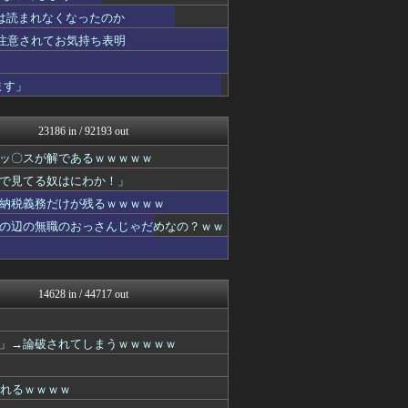
fig速
は読まれなくなったのか
fig速
アニはつ -アニメ発信場-
重注意されてお気持ち表明
GUNDAM.LOG｜ガン...
fig速
ます」
最強ジャンプ放送局
fig速
それからの出来事() アイ...
23186 in / 92193 out
コンテンツ・声優 | ラブ...
ヒーローNEWS
ッ〇スが解であるｗｗｗｗｗ
ああ言えばForYou
で見てる奴はにわか！」
ぐら速 -声優まとめ速報-
あぁ^～こころがぴょんぴょ...
納税義務だけが残るｗｗｗｗｗ
プリキュアのまとめ
の辺の無職のおっさんじゃだめなの？ｗｗ
わんこーる速報！
デジタルニューススレッド
漫画まとめ速報
わんこーる速報！
14628 in / 44717 out
アニはつ -アニメ発信場-
わんこーる速報！
おたくみくす 声優まとめ
」→論破されてしまうｗｗｗｗｗ
GUNDAM.LOG｜ガン...
コンテンツ・声優 | ラブ...
わんこーる速報！
されるｗｗｗｗ
ぴこ速(〃'∇'〃)？