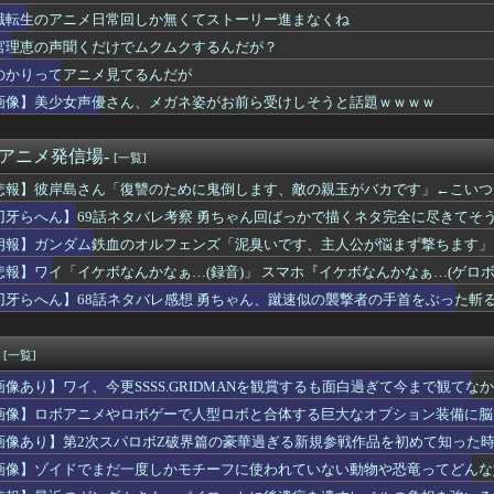
漫画出版社、ヤバすぎる…
職転生のアニメ日常回しか無くてストーリー進まなくね
ゃ信用できる新人声優見つけたので共有します・・・
宮理恵の声聞くだけでムクムクするんだが？
R2ndの佐藤寿也の息子、姑息すぎてしまい炎上wwwww
番シコれる属性『姉の友達』に決定するｗｗｗ
のかりってアニメ見てるんだが
ゃん・のあ先輩・もちづきさん「結婚してください！」←どうする？...
画像】美少女声優さん、メガネ姿がお前ら受けしそうと話題ｗｗｗｗ
サイルって使う人によって変わるのだろうか？
ニメっていつになったら抜けるレベルになるんや？ｗｗｗｗｗ
ミア」特別短編「I am a hero too」感想 救け...
-アニメ発信場-
[一覧]
-ユーレカ・エヴリカ- 第5話 感想：稲子ちゃん変なスイッチが...
悲報】彼岸島さん「復讐のために鬼倒します、敵の親玉がバカです」←こいつ
メ監督「もし降板ということになったら、俺が『みいちゃんと山田さ...
母が昔買ったポケカ、凄すぎるｗｗｗｗこれは…凄すぎる…
刃牙らへん】69話ネタバレ考察 勇ちゃん回ばっかで描くネタ完全に尽きてそ
ーがいい理由って1つもなくね
朗報】ガンダム鉄血のオルフェンズ「泥臭いです、主人公が悩まず撃ちます」
ウルーラともども小さすぎない？
今更SSSS.GRIDMANを観賞するも面白過ぎて今まで観て...
悲報】ワイ「イケボなんかなぁ…(録音)」 スマホ『イケボなんかなぁ…(ゲロボ
果穂の胸がこんなにナーフされて可哀想に…
刃牙らへん】68話ネタバレ感想 勇ちゃん、蹴速似の襲撃者の手首をぶった斬
ータスを10ポイント割り振ってください」 天才ワイ「ったく…ｗ」
ュア】くれあの探偵スタイル、やっぱりるるか譲り？
D】戦力カツカツな序盤ってガンダムの中だと割と珍しい気がする
[一覧]
カラーで338ページの狂気の新作エロ漫画「スパ・カイラクーア4...
画像あり】ワイ、今更SSSS.GRIDMANを観賞するも面白過ぎて今まで観てな
アニメ、最盛期へｗｗｗｗｗ
声優さん、メガネ姿がオタ受けしそうと話題に・・・
画像】ロボアニメやロボゲーで人型ロボと合体する巨大なオプション装備に脳
ャラの昼飯が凄すぎるｗｗｗｗこの昼飯は…
画像あり】第2次スパロボZ破界篇の豪華過ぎる新規参戦作品を初めて知った
がき「竿役のガキはこの後犯した女の父に殺されます」←これwww
画像】ゾイドでまだ一度しかモチーフに使われていない動物や恐竜ってどんな
ダンク」の“丸ゴリ”こと河田雅史さん、最強なのに人気がない・・...
よって最強の「エロゲランキング」が発表