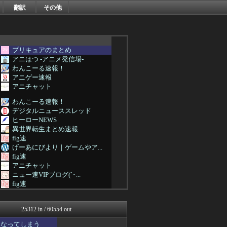
翻訳
その他
プリキュアのまとめ
アニはつ -アニメ発信場-
わんこーる速報！
アニゲー速報
アニチャット
わんこーる速報！
デジタルニューススレッド
ヒーローNEWS
異世界転生まとめ速報
fig速
げーあにびより｜ゲームやア...
fig速
アニチャット
ニュー速VIPブログ(`･...
fig速
わんこーる速報！
ぴこ速(〃'∇'〃)？
25312 in / 60554 out
fig速
おたくみくす 声優まとめ
になってしまう