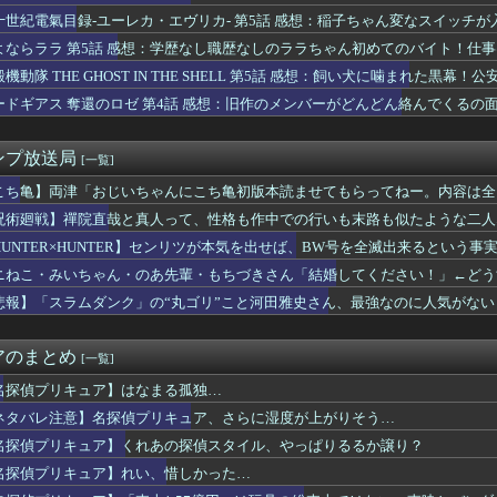
』【衝撃】「ピッコロ大魔王」の戦闘力がヤバすぎるｗｗｗｗもしか...
十世紀電氣目録-ユーレカ・エヴリカ- 第5話 感想：稲子ちゃん変なスイッチ
話 感想：派閥のボスが島流しでキャリアプランが崩れ去る！
よならララ 第5話 感想：学歴なし職歴なしのララちゃん初めてのバイト！仕
ジャンプさん ついに100万部を割ってしまう。何故ジャンプは読...
え「少女絶望させてそのエネルギーで宇宙救うで」→なんでその辺の...
機動隊 THE GHOST IN THE SHELL 第5話 感想：飼い犬に噛まれた
にインパクトを与えるような作品がない
ードギアス 奪還のロゼ 第4話 感想：旧作のメンバーがどんどん絡んでくるの
乗るか。エンジン入れて、と」車「スパーイダマーンッ」→炎上
漫画、主人公の高齢化がヤバい…
司の功績がデカすぎる…ヒーロースーツのデザイン、どれもカッコいい
ンプ放送局
[一覧]
声優さん、メガネ姿がお前ら受けしそうと話題ｗｗｗｗ
直哉と真人って、性格も作中での行いも末路も似たような二人なのに...
こち亀】両津「おじいちゃんにこち亀初版本読ませてもらってねー。内容は全
望で開発orカスタムした機体のパーツ補給ってどうなってるんだろ...
呪術廻戦】禪院直哉と真人って、性格も作中での行いも末路も似たような二人
】人類に対して敵意がない怪獣について語ってみよう
！！
HUNTER×HUNTER】センリツが本気を出せば、BW号を全滅出来るという事
】名探偵プリキュア、さらに湿度が上がりそう…
吉の声優、マジで予想つかないｗｗｗ
ニねこ・みいちゃん・のあ先輩・もちづきさん「結婚してください！」←どう
ウィッチマンのνガンダムの方ｗｗｗｗｗｗｗｗｗｗｗ
悲報】「スラムダンク」の“丸ゴリ”こと河田雅史さん、最強なのに人気がない
撃】モンハンで（いつも不遇すぎだろ…）と思う武器、ネット民の中...
】【画像】恥ずかしがるメイちゃんの破壊力ｗｗｗｗｗｗｗｗｗｗ
イ作者の最新絵がこちら 令和でも余裕で通用するｗｗｗｗｗ
アのまとめ
[一覧]
が死ぬマンガアニメある？
マンがコラボ！！「デジタルモンスターCOLOR ULTRAM...
名探偵プリキュア】はなまる孤独…
さんが職場の弱男と連絡先交換してしまった結果がヤバいwww
ネタバレ注意】名探偵プリキュア、さらに湿度が上がりそう…
】【画像】ポニテの矢澤にこちゃんあり？なし？
名探偵プリキュア】くれあの探偵スタイル、やっぱりるるか譲り？
】【動画】くりぱんせつ菜、はしゃぐ【定期】
8話ネタバレ感想 勇ちゃん、蹴速似の襲撃者の手首をぶった斬るｗ...
名探偵プリキュア】れい、惜しかった…
止能力者、コイツがあらゆるバトルで最強クラスな理由ｗｗｗ