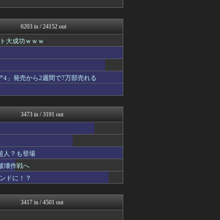
ああ言えばForYou
漫画まとめ速報
ガンダムブログ（情報戦仕様...
6203 in / 24152 out
異世界転生まとめ速報
わんこーる速報！
ト大成功ｗｗｗ
おたくみくす 声優まとめ
GUNDAM.LOG｜ガン...
コンテンツ・声優 | ラブ...
アニはつ -アニメ発信場-
4」発売から2週間で7万部売れる
アニゲー速報
わんこーる速報！
漫画まとめ速報
アニチャット
3473 in / 3191 out
あぁ^～こころがぴょんぴょ...
ヒーローNEWS
コンテンツ・声優 | ラブ...
ぐら速 -声優まとめ速報-
超人？も登場
ぴこ速(〃'∇'〃)？
ああ言えばForYou
破壊作戦へ
漫画まとめ速報
コンドに！？
異世界転生まとめ速報
ガンダムブログ（情報戦仕様...
アニはつ -アニメ発信場-
3417 in / 4501 out
おたくみくす 声優まとめ
コンテンツ・声優 | ラブ...