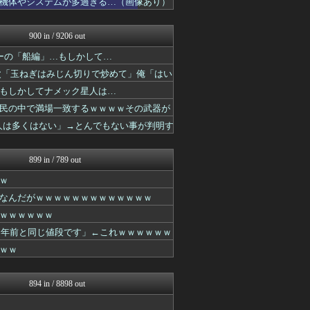
機体やシステムが多過ぎる…（画像あり）
ニュー速VIPブログ(`･...
ジャンプ速報
ガンダムブログ（情報戦仕様...
900 in / 9206 out
ポンポコにゅーす - 三日...
ターの「船編」…もしかして…
ぐら速 -声優まとめ速報-
最強ジャンプ放送局
父「玉ねぎはみじん切りで炒めて」俺「はい
プリキュアのまとめ
もしかしてナメック星人は…
あぁ^～こころがぴょんぴょ...
民の中で満場一致するｗｗｗｗその武器が
アニチャット
アニメつぶやき速報‼︎
0人は多くはない」→とんでもない事が判明す
最強ジャンプ放送局
アニチャット
899 in / 789 out
ｗ
なんだがｗｗｗｗｗｗｗｗｗｗｗｗｗ
ｗｗｗｗｗｗ
0年前と同じ値段です」←これｗｗｗｗｗｗ
ｗｗ
894 in / 8898 out