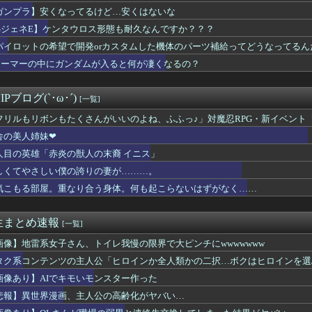
ガンプラ】安くなってるけど…安くはないな
GジェネE】ケンタウロス形態も耐久なんですか？？？
パイロットの希望で開発orカスタムした機体のパーツ補給ってどうなってるん
アーマーの中にガンダムが入ると何が凄くなるの？
Pブログ(`･ω･´)
[一覧]
フリルもリボンもたくさんがいいのよね、ふふっ♪」対魔忍RPG・新イベント
舎の美人姉妹❤
人目の英雄「赤炎の獣人の末裔 イニス」
しくてやさしい僕の誇りの妻が………。
気こもる部屋。重なり合う身体。何も起こらないはずがなく……
生まとめ速報
[一覧]
画像】地雷系女子さん、トイレ我慢の限界で大ピンチにwwwwwww
タク系コンテンツの主人公「ヒロインか全人類かの二択…ボクはヒロインを選ぶっ！w
画像あり】AIでキモいモンスター作った
悲報】異世界漫画、主人公の高齢化がヤバい…