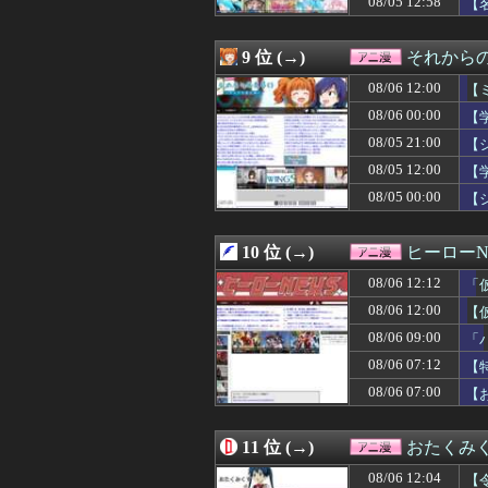
08/05 12:58
【
08/06 03:00
カッコいいガマ
08/06 02:03
【衝撃】ワンピ
08/06 02:02
Gアーマーの中
9 位 (→)
それからの
08/06 02:00
【お題募集記事
08/06 12:00
08/06 01:03
【キングダム】8
【
08/06 00:34
「領民０人スタ
08/06 00:00
【
08/06 00:30
【衝撃】美人な彼
08/05 21:00
【
08/06 00:29
【画像】最新の
08/06 00:23
田舎の美人姉妹
08/05 12:00
【
08/06 00:05
【HUNTER×H
08/05 00:00
【
08/06 00:05
【画像】ゲーム配信
08/06 00:04
【朗報】美人声
08/06 00:02
「GジェネF」と
10 位 (→)
ヒーローN
08/06 00:01
『幼女戦記Ⅱ (
08/06 12:12
「
08/06 00:00
【朗報】檜山沙耶
08/06 00:00
【学マス】実際
08/06 12:00
【
08/06 00:00
【画像】さっき
08/06 09:00
「
08/05 23:35
【急募】「国内評価
08/05 23:29
08/06 07:12
ベルセルク、今
【
08/05 23:26
【驚愕】名作『キ
08/06 07:00
【
08/05 23:05
【悲報】FFプロデ
08/05 23:04
五等分の花嫁っ
08/05 22:59
九州最大のアニメ
11 位 (→)
おたくみ
08/05 22:36
『ヒロイン？聖女
08/06 12:04
【
08/05 22:35
謎の勢力「みい山