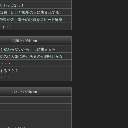
デジタルニューススレッド
が入りっぱなし！
アニメつぶやき速報‼︎
事は厳しいけど職場の人に恵まれてる！
アニゲー速報
ぴこ速(〃'∇'〃)？
黒幕！公安9課が佐川電子の汚職をスピード解決！
ああ言えばForYou
面白い！
漫画まとめ速報
異世界転生まとめ速報
ヒーローNEWS
1886 in / 9381 out
おたくみくす 声優まとめ
最強ジャンプ放送局
く変わらないから」→結果ｗｗｗ
GUNDAM.LOG｜ガン...
なのに人気に差があるのが納得いかな
ヒーローNEWS
実・・・
プリキュアのまとめ
ぐら速 -声優まとめ速報-
する？？？
ガンダムブログ（情報戦仕様...
・・・
デジタルニューススレッド
コンテンツ・声優 | ラブ...
ぴこ速(〃'∇'〃)？
1731 in / 5356 out
ああ言えばForYou
ヒーローNEWS
異世界転生まとめ速報
コンテンツ・声優 | ラブ...
コンテンツ・声優 | ラブ...
アニはつ -アニメ発信場-
アニはつ -アニメ発信場-