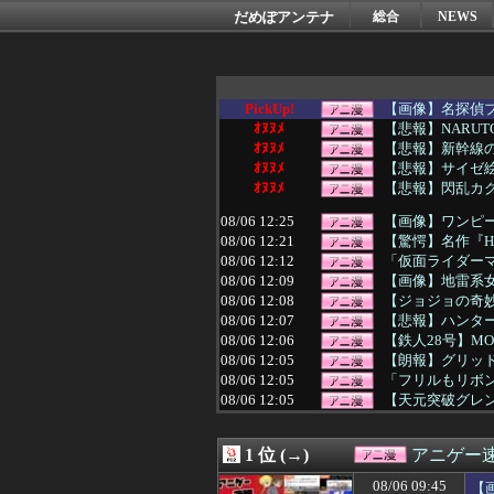
だめぽアンテナ
総合
NEWS
PickUp!
【画像】名探偵
ｵﾇﾇﾒ
【悲報】NARU
ｵﾇﾇﾒ
【悲報】新幹線
ｵﾇﾇﾒ
【悲報】サイゼ絵
ｵﾇﾇﾒ
【悲報】閃乱カ
08/06 12:25
【画像】ワンピ
08/06 12:21
【驚愕】名作『HU
08/06 12:12
「仮面ライダーマ
08/06 12:09
【画像】地雷系女
08/06 12:08
【ジョジョの奇妙
08/06 12:07
【悲報】ハンタ
08/06 12:06
【鉄人28号】MO
08/06 12:05
【朗報】グリッド
08/06 12:05
「フリルもリボン
08/06 12:05
【天元突破グレン
08/06 12:05
【悲報】アニメア
08/06 12:05
【画像】小さくて
1 位 (→)
アニゲー
08/06 12:04
【ギルティギア
08/06 12:04
【令和最新版】 早
08/06 09:45
【