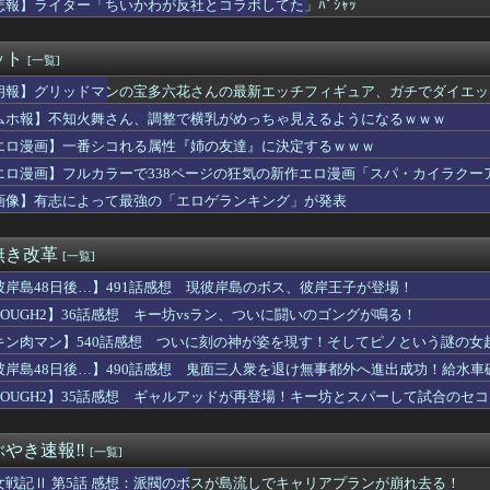
悲報】ライター「ちいかわが反社とコラボしてた」ﾊﾟｼｬｯ
ペラータイムを長時間やりすぎて寿命が残り少ない
わ”のモモンガ退場まであと残り数話か
ッザムのいいところで30レスくらいを目指す
ット
[一覧]
ツの主人公「ヒロインか全人類かの二択…ボクはヒロインを選ぶっ！...
レイヤーが死ぬ気で痩せた結果ｗｗｗｗ
朗報】グリッドマンの宝多六花さんの最新エッチフィギュア、ガチでダイエッ
くだけでムクムクするんだが？
ムホ報】不知火舞さん、調整で横乳がめっちゃ見えるようになるｗｗｗ
ケンタウロス形態も耐久なんですか？？？
小原鞠莉にファブリーズぶっかけられたい【Aqours】
エロ漫画】一番シコれる属性『姉の友達』に決定するｗｗｗ
鉄血のオルフェンズ「泥臭いです、主人公が悩まず撃ちます」←これ...
エロ漫画】フルカラーで338ページの狂気の新作エロ漫画「スパ・カイラクーア
ヤーエンブレム、主人公の性別が「Type-A」と「Type-...
画像】有志によって最強の「エロゲランキング」が発表
る女性ファンを抑えるスタッフ、めっちゃ大変そうｗｗｗｗ
の映画「スパイダーマン」最新作、上映中に強烈なオナラが発生し観...
火舞さん、調整で横乳がめっちゃ見えるようになるｗｗｗ
無き改革
[一覧]
頃に出会った小学生と大人になってから再会し結婚した男、大炎上ｗ...
マントの戦士」シーズン２ 感想まとめ
彼岸島48日後…】491話感想 現彼岸島のボス、彼岸王子が登場！
】【画像】ペストマスク・セラス【蓮ノ空】
TOUGH2】36話感想 キー坊vsラン、ついに闘いのゴングが鳴る！
少女声優の大西沙織ちゃん、34歳の誕生日を迎える・・・
同人開発者、売上の入金を銀行に拒否され受け取れず、多額の納税義...
キン肉マン】540話感想 ついに刻の神が姿を現す！そしてピノという謎の女
さTOP10教えたるｗｗｗｗｗ
彼岸島48日後…】490話感想 鬼面三人衆を退け無事都外へ進出成功！給水車
手の若君、2期放映中なのに全く話題にならない
TOUGH2】35話感想 ギャルアッドが再登場！キー坊とスパーして試合のセ
でキモいモンスター作った
クト「僕がラスボス一つ前の版権キャラ最後の敵ってちょっと荷が重...
ケボなんかなぁ…(録音)」 スマホ『イケボなんかなぁ…(ゲロボ...
やき速報‼︎
[一覧]
ニメ見てるんだが
】【画像】花陽ちゃんってえ すぎない？
女戦記Ⅱ 第5話 感想：派閥のボスが島流しでキャリアプランが崩れ去る！