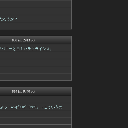
だろうか？
850 in / 2913 out
『バニーとヨミハラクライシス』
814 in / 9740 out
w(ﾁﾝｺﾋﾞｰﾝｯ‼︎)」←こういうの