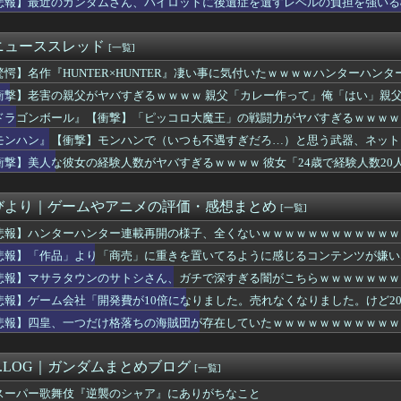
悲報】最近のガンダムさん、パイロットに後遺症を遺すレベルの負担を強いる
炎の獣人の末裔 イニス」
客「モモンガかわいい🥰」ナガノ「ほなそろそろモモンガ■すで～」
く言われるけど、無双するガンダムって意外とないよね
ニューススレッド
[一覧]
いダイスキ！ もちづきさん」 TVアニメ化決定！あのグルメギャ...
驚愕】名作『HUNTER×HUNTER』凄い事に気付いたｗｗｗｗハンターハン
st写真集（沖縄）を発売！！！
ガー】三雲修「ルールはしっかり確認しような！」←これｗｗｗ
衝撃】老害の親父がヤバすぎるｗｗｗｗ 親父「カレー作って」俺「はい」親
ュア】れい、惜しかった…
めんどくさいからジューサー使お）」俺「できた」→結果…
ドラゴンボール』【衝撃】「ピッコロ大魔王」の戦闘力がヤバすぎるｗｗｗｗ
おっさんより臭いとかいう悪質なデマｗｗｗ
モンハン』【衝撃】モンハンで（いつも不遇すぎだろ…）と思う武器、ネット
人の人気女YouTuberさん、1,300万円の機材で収録...
ちら…ヤバすぎる…
5話 感想：学歴なし職歴なしのララちゃん初めてのバイト！仕事は...
衝撃】美人な彼女の経験人数がヤバすぎるｗｗｗｗ 彼女「24歳で経験人数2
最高傑作「GANTZ」が全巻100円セールを実施中ｗｗｗｗ
…怖すぎる…
グラの新キャラ達、なんかおっぱいが小さい
びより｜ゲームやアニメの評価・感想まとめ
[一覧]
悲報】ハンターハンター連載再開の様子、全くないｗｗｗｗｗｗｗｗｗｗｗｗ
悲報】「作品」より「商売」に重きを置いてるように感じるコンテンツが嫌い
悲報】マサラタウンのサトシさん、ガチで深すぎる闇がこちらｗｗｗｗｗｗｗ
悲報】ゲーム会社「開発費が10倍になりました。売れなくなりました。けど2
ｗｗｗｗｗ
悲報】四皇、一つだけ格落ちの海賊団が存在していたｗｗｗｗｗｗｗｗｗｗｗ
M.LOG｜ガンダムまとめブログ
[一覧]
スーパー歌舞伎『逆襲のシャア』にありがちなこと