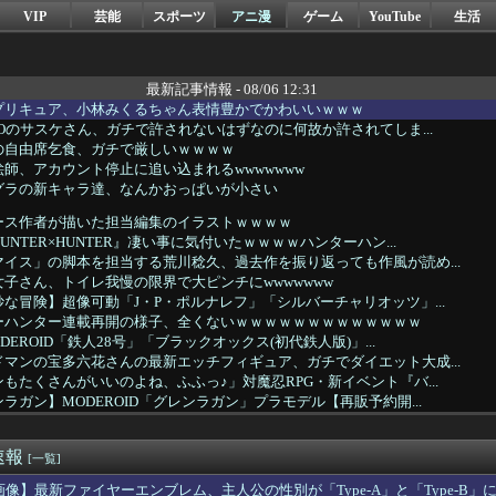
VIP
芸能
スポーツ
アニ漫
ゲーム
YouTube
生活
最新記事情報 - 08/06 12:31
プリキュア、小林みくるちゃん表情豊かでかわいいｗｗｗ
TOのサスケさん、ガチで許されないはずなのに何故か許されてしま...
の自由席乞食、ガチで厳しいｗｗｗｗ
師、アカウント停止に追い込まれるwwwwwww
グラの新キャラ達、なんかおっぱいが小さい
ース作者が描いた担当編集のイラストｗｗｗｗ
NTER×HUNTER』凄い事に気付いたｗｗｗｗハンターハン...
イス」の脚本を担当する荒川稔久、過去作を振り返っても作風が読め...
子さん、トイレ我慢の限界で大ピンチにwwwwwww
な冒険】超像可動「J・P・ポルナレフ」「シルバーチャリオッツ」...
ーハンター連載再開の様子、全くないｗｗｗｗｗｗｗｗｗｗｗｗｗ
DEROID「鉄人28号」「ブラックオックス(初代鉄人版)」...
マンの宝多六花さんの最新エッチフィギュア、ガチでダイエット大成...
もたくさんがいいのよね、ふふっ♪」対魔忍RPG・新イベント『バ...
ラガン】MODEROID「グレンラガン」プラモデル【再販予約開...
イコン「みいちゃんを規制するならウシジマくんはどうなの？」→論...
可愛い小鳥遊ホシノは腰を持ってオ〇ホールを使うかの様なセッ〇ス...
速報
】ねんどろいど「ラムレザル=ヴァレンタイン」【再販予約開始】
[一覧]
見沙織(35)x東山奈央(34)、同級生2ショット写真がこち...
画像】最新ファイヤーエンブレム、主人公の性別が「Type-A」と「Type-B」