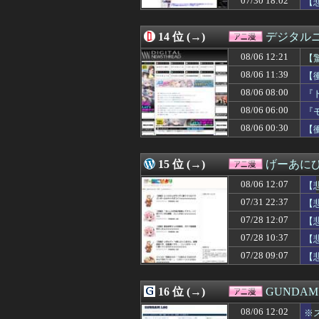
07/30 18:02
【
08/05 18:04
二人目の英雄「赤
08/05 18:00
ちいかわ映画見た
08/05 17:58
14 位 (→)
フリーダムがよ
デジタル
08/05 17:48
【朗報】「ドカ食
08/06 12:21
【
08/05 17:46
あの子役声優が1
08/05 17:05
08/06 11:39
【ワールドトリ
【
08/05 17:00
【名探偵プリキ
（
08/06 08:00
『
08/05 16:31
若い女の口臭が
08/06 06:00
『
08/05 16:05
【朗報】登録者70万
こ
08/05 15:53
さよならララ 第
08/06 00:30
【
08/05 15:05
【朗報】奥浩哉の
る
08/05 14:05
【悲報】閃乱カ
15 位 (→)
げーあに
08/06 12:07
【
07/31 22:37
【
07/28 12:07
【
07/28 10:37
【
ｗ
07/28 09:07
【
16 位 (→)
GUNDA
08/06 12:02
※