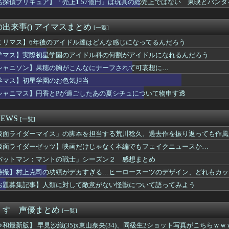
名探偵プリキュア】「売上1.57億円」は玩具の総売上ではない 東映とバン
ボイラーを描いたから見てくれ
ースのクロコダイルさんが覇気使わない理由、ガチで判明ｗｗｗｗ
にガンダムが入ると何が凄くなるの？
出来事() アイマスまとめ
[一覧]
】ウルトラ、戦隊以外で特撮の特殊部隊に属する女性キャラを語ろう
85話ネタバレ考察 邯鄲編、何もかもがめちゃくちゃになりそうｗ...
ミリマス】6年後のアイドル達はどんな感じになってるんだろう
ートの辺境領主様」ってなろうアニメ観始めたんだが
学マス】実際初星学園のアイドル科の何割がアイドルになれるんだろう
女の経験人数がヤバすぎるｗｗｗｗ 彼女「24歳で経験人数20人...
シャニソン】果穂の胸がこんなにナーフされて可哀想に…
ライザ、まだイケる
❤
学マス】初星学園のお色気担当
UNTER】センリツが本気を出せば、BW号を全滅出来るという...
シャニマス】円香とPが過ごしたあの夏シチュについて物申す透
YouTuber、家賃8万円の部屋で深夜配信→管理会社から厳...
優の井口裕香さん、ちいかわ映画で再注目されるｗｗｗｗ
かいう未だにシリーズ最高傑作
EWS
[一覧]
2期)』5話感想 釣りエサにされるターニャ…
仮面ライダーマイス」の脚本を担当する荒川稔久、過去作を振り返っても作風
(おさや)伝説のファン、妊娠したおさやへの正直な気持ちを語るｗ...
初星学園のアイドル科の何割がアイドルになれるんだろう
仮面ライダーゼッツ】映画だけじゃなく本編でもフェイクニュースか…
この俺にマルセイとかいう漫画勧めたやつ出てこいや！ｗｗｗｗｗ
バットマン：マントの戦士」シーズン２ 感想まとめ
:S、海外評価:G」 ←思い浮かべたモノwwwwwwww
どうなっているのか誰も知らない
特撮】村上克司の功績がデカすぎる…ヒーロースーツのデザイン、どれもカッ
ングダム』凄い事に気付いたｗｗｗｗキングダム「うおお！馬上で何...
お題募集記事】人類に対して敵意がない怪獣について語ってみよう
ューサー「FF6やFF8のリメイクを作るなら4部か5部作にな...
てマイナーアニメみてるんだが④って需要あるの？
イトが誕生、九州オタクワイ歓喜😭
くす 声優まとめ
[一覧]
？いいえ、オールワークスメイドです(誇)！』6話感想 メイド姿...
令和最新版】 早見沙織(35)x東山奈央(34)、同級生2ショット写真がこちらｗｗ
のアニメ化反対！不謹慎！」アニメ会社「もちづきさんアニメ化！」...