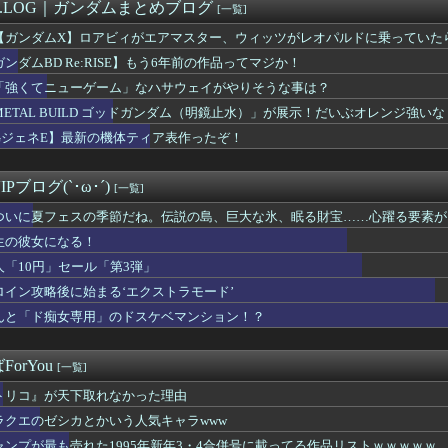
ら2026年9月号が発売、「好都合セミフレンド」は次回で最終回...
M.LOG｜ガンダムまとめブログ
[一覧]
ム】MODEROID「ジプシー・デンジャー」プラモデル【10...
【ガンダムX】ロアビィがエアマスター、ウィッツがレオパルドに乗っていた
魚姫の世界に迷い込んだらどんな人が助けてくれたか、をアイドルの...
がタイムきらら」エロ漫画みたいになる
ガンダムBD Re:RISE】もう6年前の作品ってマジか！
Sエロ漫画『未恋-みれん-』NTRよりも抜けると話題に
「強くてニューゲーム」なハサウェイがやりそうな事は？
第6話 感想：ダラさんの力を借りて悪霊退散！修行すれば本当に悪...
METAL BUILD ゴッドガンダム（明鏡止水）」が展示！だいぶオレンジ強いな
ンナさん、公式に次世代のエースとして認められる
人気ポケモン、卑猥なフィギュアになってしまった模様
GジェネE】最新の機体ティア表作ったぞ！
専用グッズ、今度はホースリールが登場 少佐なのに水撒けないんだ…
劍客兵器の飛號・龍勢勇星、超ミサイル技術の持ち主なのに惜しい男...
Pブログ(`･ω･´)
[一覧]
ついに夏フェスの季節だね。伝説の島、巨大な氷、眠る財宝……心躍る要素が
！」オーガスト『あいミス』新イベント『真夏の氷島フェス』
生の彼女になる！
人「10円」セール「第3弾」
ロイン攻略後に始まる‘エクストラモード’
んと「ド痴女専用」のドスケベマンション！？
orYou
[一覧]
トリコ』が天下取れなかった理由
ラクエのゼシカとかいう人気キャラwww
ャンプが最も売れた1995年新年3・4合併号に載ってる作品リストｗｗｗｗｗ