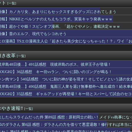
ット
[一覧]
】俺はこの衣装の再現を諦めてないぞ【蓮ノ空】
とかいう人気キャラwww
画像】カノカリ女、あまりにもセックスすぎるグッズにされてしまう
現役格闘家さん「批判覚悟で言います。19歳の彼女と結婚しました...
朗報】NIKKEとペルソナのえちえちコラボ、実装キャラ発表ｗｗｗ
声優さん、結婚ｗｗｗｗｗｗｗｗ
ki-の大星淡の能力が判明ｗｗｗｗｗ
朗報】超かぐや姫！スピンオフ漫画、「超かぐやメシ」連載決定ｗｗｗ
きて過去最高益、2000年のアニメ放送当時を上回る
画像】昔のエルフ、現代でもシコれそう
里を家に住ませてあげた結果ｗｗｗｗ
エロ漫画】TSエロ漫画主人公「起きたら美少女になっちゃった！？」ワイ「
【画像】く´━━`ゝく´━━`ゝ【蓮ノ空】
chain Online』TVアニメ化決定！！！！
メで史上最低の後付けってなに？
無き改革
[一覧]
なんかAIに勝ちそう。「声も「人格の象徴」明記、法務省」
ゲームのキャラ、流石に太すぎるｗｗｗｗ
彼岸島48日後…】491話感想 現彼岸島のボス、彼岸王子が登場！
の点P 私服Ver.」美少女フィギュア【予約開始】
TOUGH2】36話感想 キー坊vsラン、ついに闘いのゴングが鳴る！
のオンラインくじ、開催
ック事故で車がミンチになった男性、とんでもない姿で発見される…...
キン肉マン】540話感想 ついに刻の神が姿を現す！そしてピノという謎の女
】グローグーって寿命を全うするならあと900年ぐらい生きるんだ...
彼岸島48日後…】490話感想 鬼面三人衆を退け無事都外へ進出成功！給水車
や姫！スピンオフ漫画、「超かぐやメシ」連載決定ｗｗｗ
TOUGH2】35話感想 ギャルアッドが再登場！キー坊とスパーして試合のセ
咲美保ちゃんに寄せられた″お祝イイ！！コメント”一覧ｗｗｗｗ
ニメさん、何故か1人だけ不人気キャラを追加してしまうｗｗｗ
の季節だね。伝説の島、巨大な氷、眠る財宝……心躍る要素が目白押...
やき速報‼︎
[一覧]
物中毒のヤクねこの末路が心配でならない・・・
ーゲーム」なハサウェイがやりそうな事は？
生したらスライムだった件 第89話 感想：原初同士の戦い！メイドvs執事にな
引っ越し】ウルトラマンテオ 第６話 感想まとめ
和のダラさん 第6話 感想：ダラさんの力を借りて悪霊退散！修行すれば本当
】【悲報】この９連休、ラブライブイベントなし…？？
ニねこ 第6話 感想：スナフキンみたいな孤高の存在になりきれないペンペン