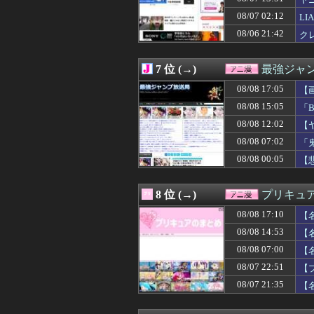
08/08 12:00
ジャンプが最も売
08/08 12:00
【画像】抜ける
08/07 02:12
L
08/08 12:00
【画像】『みい
08/06 21:42
ク
08/08 12:00
【アイマス】何
08/08 11:59
【MSV】シン・
08/08 11:45
【悲報】ちいか
7 位 (→)
最強ジャ
08/08 11:43
【画像あり】オ
08/08 11:40
08/08 17:05
『ヤニねこ』【衝
【
08/08 11:35
【ガンプラ】今
08/08 15:05
「
08/08 11:32
【お誕生日】逢
08/08 12:02
【
08/08 11:29
【悲報】みいちゃ
08/08 11:18
【朗報】FF15
08/08 07:02
「
08/08 11:04
今期の覇権アニメは
08/08 00:05
【
08/08 11:02
「METAL BU
08/08 11:00
【ラブライブ！】
08/08 10:35
【画像】因習村
8 位 (→)
プリキュ
08/08 10:30
『ドラゴンボー
08/08 17:10
08/08 10:29
『シュタインズ・
【
08/08 10:04
【画像】女性声
08/08 14:53
【
08/08 10:02
【GジェネE】
08/08 07:00
【
08/08 10:01
【画像】アムロ
08/08 10:00
【ラブライブ！】
08/07 22:51
【
08/08 09:50
【凄い】『刃牙
08/07 21:35
【
08/08 09:49
【宇崎ちゃんは遊びたい
08/08 09:48
【悲報】なろう「