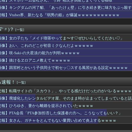
悲報】スマホゲーム会社さん、”サ終”相次ぎ倒産しまくってる模様
長「PTA参加拒否した保護者の方へ。こうなってもいい？」
画像】キングダムの河了貂、「あったけぇ壁」に引き続き更に味方をぶっ殺す
】ロアビィがエアマスター、ウィッツがレオパルドに乗っていたら
下取れなかった理由
朗報】Vtuber界、新たなる『弱男の姫』が爆誕ｗｗｗｗｗｗｗｗｗｗｗ
】菅叶和さん、高校生の時に父親を亡くしていた【声優】
は？ニワカ「4！」馬鹿「8やね」陰キャ「7だろ？」←これｗｗｗ
∇'〃)？
[一覧]
ムの河了貂、「あったけぇ壁」に引き続き更に味方をぶっ殺す作戦を...
ん、剣聖になる』【驚愕】最近おっさん主人公が流行りまくってる理...
画像】女の子たち「メイド喫茶やってま〜す♡ぜひいらしてください♡」
-、役満炸裂で大荒れ
画像】おい、これのどこが初音ミクなんだよｗｗｗｗｗ
電王】ウラタロス、嘘つきだけど意外と常識人寄りだよね
、ガチャをとんでもない量買い占めて炎上するｗｗｗｗ
画像】咲-Saki-の大星淡の能力が判明ｗｗｗｗｗ
のユーハバッハって、今見返すとあんま『全知全能』感ないよな・・...
画像】抜けるヱロアニメ教えてｗｗｗｗｗ
これのどこが初音ミクなんだよｗｗｗｗｗ
画像】因習村とかいう子供同士で初セッ〇スする風習がある設定ｗｗｗｗｗ
n: Fighting Souls】ドクタードゥームの...
身長57m体重550tのぼく、セガラッキーくじのA賞が着れず咽...
ア】28話先行カット くれあさんシフト大変そう…【たんプリ】
る速報！
[一覧]
er界、新たなる『弱男の姫』が爆誕ｗｗｗｗｗｗｗｗｗｗｗ
夜で同人ｴﾛｹﾞをやったけど満足できず
悲報】転職サイトの「スカウト」、やってる感だけだったのがバレるｗｗｗｗ
ムのキャラ、もうただのデブwwwwwwwwwww
画像】廃墟化したレンタルビデオ屋、そのまま時が止まってしまっていると話
次郎さん、挑んできたモブキャラをとんでもない目に合わせてしまう
MODEROID「スロータースパイン」プラモデル【本日発売】
悲報】ひろゆき、妻から離婚を提示されていたｗｗｗｗ
ートの夜神月さん、ぶっちゃけガチで正しかったｗｗｗｗ
悲報】PTA会長「PTA参加拒否した保護者の方へ。こうなってもいい？」
NTER×HUNTER』凄い事に気付いたｗｗｗｗ「ハンターハ...
悲報】女さん、ガチャをとんでもない量買い占めて炎上するｗｗｗｗ
Eとペルソナのえちえちコラボ、実装キャラ発表ｗｗｗ
キャバ嬢とバトル「キャバ嬢はパチのクソ台」→X民絶賛の嵐ｗｗｗ...
e:RISE】もう6年前の作品ってマジか！