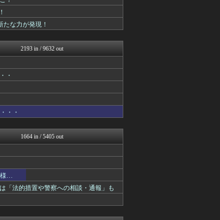
ああ言えばForYou
ぴこ速(〃'∇'〃)？
！
あぁ^～こころがぴょんぴょ...
に新たな力が発現！
それからの出来事() アイ...
ガンダムブログ（情報戦仕様...
アニゲー速報
2193 in / 9632 out
異世界転生まとめ速報
デジタルニューススレッド
ガンプラ ログ
・・・
ぐら速 -声優まとめ速報-
漫画まとめ速報
アニはつ -アニメ発信場-
おたくみくす 声優まとめ
う・・・
GUNDAM.LOG｜ガン...
コンテンツ・声優 | ラブ...
ぴこ速(〃'∇'〃)？
1664 in / 5405 out
ああ言えばForYou
漫画まとめ速報
おたくみくす 声優まとめ
】
GUNDAM.LOG｜ガン...
模様…
ガンダムブログ（情報戦仕様...
コンテンツ・声優 | ラブ...
は「法的措置や警察への相談・通報」も
デジタルニューススレッド
fig速
アニはつ -アニメ発信場-