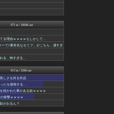
ジャンプ速報
GUNDAM.LOG｜ガン...
デジタルニューススレッド
おたくみくす 声優まとめ
ニュー速VIPブログ(`･...
ああ言えばForYou
971 in / 10048 out
最強ジャンプ放送局
おたくみくす 声優まとめ
あぁ^～こころがぴょんぴょ...
てる理由ｗｗｗｗもしかして…
GUNDAM.LOG｜ガン...
ンターで1番有名なセリフ」がこちら…凄すぎ
それからの出来事() アイ...
fig速
おたくみくす 声優まとめ
れる…怖すぎる…
fig速
プリキュアのまとめ
fig速
913 in / 3266 out
おたくみくす 声優まとめ
美しさを誇る作品
ぐら速 -声優まとめ速報-
異世界転生まとめ速報
かったを後悔する…
最強ジャンプ放送局
を焼かれた事がある奴ｗｗｗｗ
アニチャット
時の衝撃ｗｗｗｗ
ジャンプ速報
ガンダムブログ（情報戦仕様...
奴がおるん？
ポンポコにゅーす - 三日...
プリキュアのまとめ