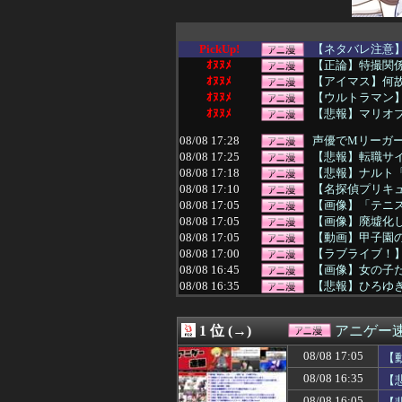
PickUp!
【ネタバレ注意】
ｵﾇﾇﾒ
【正論】特撮関係
ｵﾇﾇﾒ
【アイマス】何
ｵﾇﾇﾒ
【ウルトラマン】
ｵﾇﾇﾒ
【悲報】マリオ
08/08 17:28
声優でMリーガ
08/08 17:25
【悲報】転職サ
08/08 17:18
【悲報】ナルト
08/08 17:10
【名探偵プリキ
08/08 17:05
【画像】「テニ
08/08 17:05
【画像】廃墟化し
08/08 17:05
【動画】甲子園
08/08 17:00
【ラブライブ！】L
08/08 16:45
【画像】女の子
08/08 16:35
【悲報】ひろゆ
08/08 16:35
【悲報】プロゲー
08/08 16:29
【朗報】原作者・
1 位 (→)
アニゲー
08/08 16:19
【エヴァンゲリオ
08/08 16:10
映画『8番出口』
08/08 17:05
【
08/08 16:07
【議論】長文タ
08/08 16:35
【
08/08 16:05
【画像】カノカ
08/08 16:05
【悲報】スマホゲ
08/08 16:05