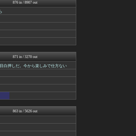
がるおんちゃんねる
876 in / 8907 out
fig速
ら
それからの出来事() アイ...
アニチャット
アニチャット
アニメつぶやき速報‼︎
ぐら速 -声優まとめ速報-
ジャンプ速報
ガンダムブログ（情報戦仕様...
最強ジャンプ放送局
871 in / 3270 out
目白押しだ。今から楽しみで仕方ない
863 in / 5626 out