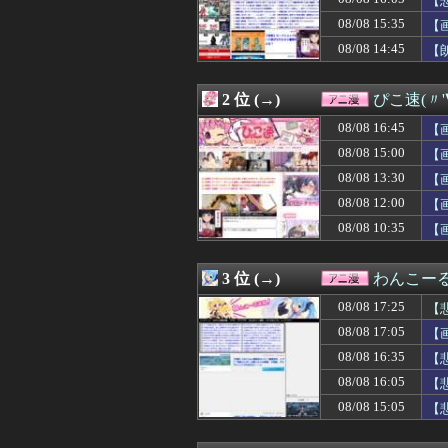
【
08/08 16:05
【悲報】PTA会
08/08 15:35
【
08/08 16:02
※【ガンダムX
08/08 14:45
08/08 16:00
『トリコ』が天
【
08/08 15:53
【ラブライブ！
08/08 15:48
ＦＦ史上最高傑作
2 位 (→)
ぴこ速(〃'
08/08 15:35
【画像】キングダ
08/08 15:31
『片田舎のおっさ
08/08 16:45
【
08/08 15:29
今週の咲-Saki
08/08 15:00
【
08/08 15:12
【仮面ライダー
08/08 15:05
【悲報】女さん
08/08 13:30
【
08/08 15:05
「BLEACH」
08/08 12:00
【
08/08 15:00
【画像】おい、
08/08 10:35
【
08/08 15:00
【MARVEL Tōko
08/08 15:00
【ラブライブ！】
08/08 14:53
【名探偵プリキュ
3 位 (→)
わんこー
08/08 14:45
【朗報】Vtub
08/08 14:35
【悲報】ワイ、徹
08/08 17:25
【
08/08 14:32
【画像】お尻ゲー
08/08 17:05
【
08/08 14:29
【悲報】範馬勇
08/08 14:25
08/08 16:35
【Horizon】
【
08/08 14:18
【悲報】デスノ
08/08 16:05
【
08/08 14:10
【驚愕】名作『HU
08/08 15:05
【
08/08 14:05
【朗報】NIKK
08/08 14:05
【悲報】東大生、
08/08 14:02
【ガンダムBD R