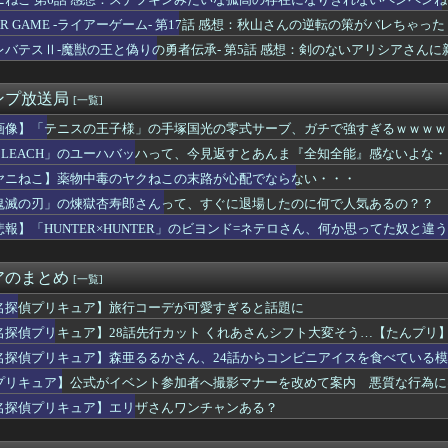
れた1995年新年3・4合併号に載ってる作品リストｗｗｗｗｗ
ヱロアニメ教えてｗｗｗｗｗ
IAR GAME -ライアーゲーム- 第17話 感想：秋山さんの逆転の策がバレちゃった
ちゃんと山田さん』作者さん、お気持ちイラストを公開
レバテスⅡ-魔獣の王と偽りの勇者伝承- 第5話 感想：剣のないアリシアさん
故か怒っているやよいのご機嫌を直す方法
マツナガスレ、これで24歳は無理あるだろ…
わのモモンガ、逝きそう
ンプ放送局
[一覧]
タクくん、女の服の構造がわからず全世界に恥を晒してしまうw
撃】ヤニねこちゃんの尻が凄すぎるｗｗｗｗもしかして…ヤニねこち...
画像】「テニスの王子様」の手塚国光の零式サーブ、ガチで強すぎるｗｗｗｗ
日発売のレオパルド、股関節が平成の作りすぎる…
BLEACH」のユーハバッハって、今見返すとあんま『全知全能』感ないよな
田さん（34）の奇行・奇言で打線組んだ・・・
ヤニねこ】薬物中毒のヤクねこの末路が心配でならない・・・
んの作者さん、泣いてしまう😢
のノクトさん、ガチで理想的な主人公だったｗｗｗｗ
鬼滅の刃」の煉獄杏寿郎さんって、すぐに退場したのに何で人気あるの？？
？20代「ヤニネコ」30代「BLEACH」40代「なのは」5...
悲報】「HUNTER×HUNTER」のビヨンド=ネテロさん、何か思ってた奴と違
ILD ゴッドガンダム（明鏡止水）」が展示！だいぶオレンジ強...
【祝】逢田梨香子さん、誕生日【Aqours】
とかいう子供同士で初セッ〇スする風習がある設定ｗｗｗｗｗ
アのまとめ
[一覧]
ル』のサイヤ人のネーミングは秀逸だけど
ゲート リブート』鳳凰院凶真が存在しないγ（ガンマ）世界線が追...
名探偵プリキュア】旅行コーデが可愛すぎると話題に
優「私はね、ハゲてる人が好きなの」
名探偵プリキュア】28話先行カット くれあさんシフト大変そう…【たんプリ
最新の機体ティア表作ったぞ！
名探偵プリキュア】森亜るるかさん、24話からコンビニアイスを食べている
大尉、シャアに対してど正論をかましてしまうｗｗｗｗｗｗｗｗｗｗ
逢田さんの奇行奇言で打線組んだ【Aqours】
プリキュア】公式がイベント参加者へ撮影マナーを改めて案内 悪質な行為に
』の作者が描いた、『ワンピース』のカイドウが凄すぎるｗｗｗｗ
名探偵プリキュア】エリザさんワンチャンある？
！】BiCute Bunnies Figure「宇崎花」...
実は有能だけど理解してないパーティから追放されました」←これｗ...