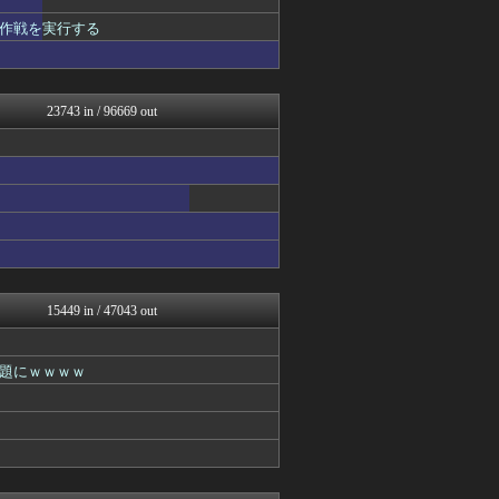
わんこーる速報！
作戦を実行する
GUNDAM.LOG｜ガン...
ああ言えばForYou
コンテンツ・声優 | ラブ...
アニはつ -アニメ発信場-
23743 in / 96669 out
アニゲー速報
デジタルニューススレッド
漫画まとめ速報
ヒーローNEWS
わんこーる速報！
最強ジャンプ放送局
ぴこ速(〃'∇'〃)？
ヒーローNEWS
コンテンツ・声優 | ラブ...
プリキュアのまとめ
15449 in / 47043 out
アニゲー速報
2次元に捉われない
異世界転生まとめ速報
題にｗｗｗｗ
漫画まとめ速報
fig速
アニはつ -アニメ発信場-
デジタルニューススレッド
アニチャット
わんこーる速報！
GUNDAM.LOG｜ガン...