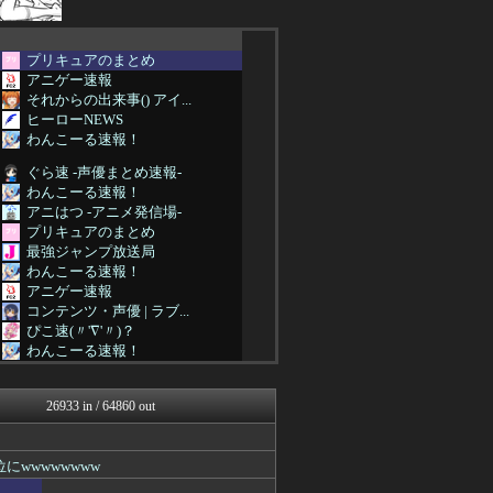
プリキュアのまとめ
アニゲー速報
それからの出来事() アイ...
ヒーローNEWS
わんこーる速報！
ぐら速 -声優まとめ速報-
わんこーる速報！
アニはつ -アニメ発信場-
プリキュアのまとめ
最強ジャンプ放送局
わんこーる速報！
アニゲー速報
コンテンツ・声優 | ラブ...
ぴこ速(〃'∇'〃)？
わんこーる速報！
アニゲー速報
漫画まとめ速報
26933 in / 64860 out
fig速
デジタルニューススレッド
異世界転生まとめ速報
wwwwwwww
アニチャット
アニゲー速報