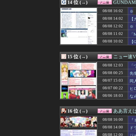
08/07 21:11
14 位 (→)
まんがタイムきら
GUNDA
08/07 21:04
【パシフィック・リ
08/08 16:02
※
08/07 21:00
【シャニマス】人
08/07 20:05
08/08 14:02
【画像】「まん
【
08/07 20:05
【エロ漫画】BS
08/08 12:02
※
08/07 20:04
令和のダラさん 
08/08 11:02
「
08/07 20:00
【朗報】永瀬ア
08/07 20:00
【超画像】あの
08/08 10:02
【
08/07 19:59
【画像】シャア
08/07 19:32
【るろうに剣心】
15 位 (→)
ニュー速VI
08/08 12:03
「
よ
08/08 00:25
先
08/07 15:03
同
08/07 00:22
ヒ
08/06 18:03
な
16 位 (→)
ああ言えばF
08/08 16:00
『
08/08 14:00
ド
08/08 12:00
ジ