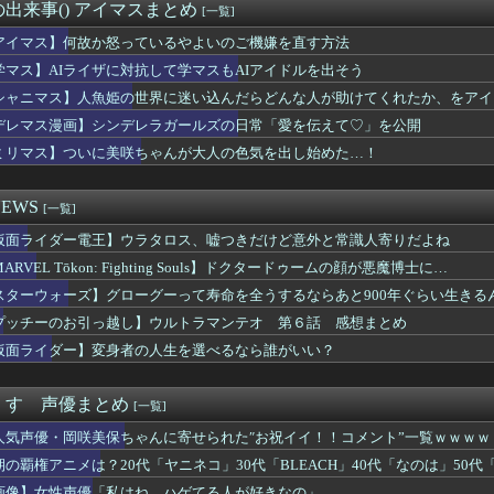
ACHのTシャツ、オサレ過ぎる
出来事() アイマスまとめ
[一覧]
りの何が良いんだよ
澤田姫さん、自分の武器を見せつけてしまうｗｗｗｗ
アイマス】何故か怒っているやよいのご機嫌を直す方法
ルフ、現代でもシコれそう
学マス】AIライザに対抗して学マスもAIアイドルを出そう
】変身者の人生を選べるなら誰がいい？
シャニマス】人魚姫の世界に迷い込んだらどんな人が助けてくれたか、をアイ
リキュア「2万でどう？」
ンジャモってめちゃくちゃヱロくて可愛いよな
デレマス漫画】シンデレラガールズの日常「愛を伝えて♡」を公開
ワンダンス』のダンスがネタにされる→作者が手描きアニメーション...
ミリマス】ついに美咲ちゃんが大人の色気を出し始めた…！
TOのナルトさん、ヒナタじゃなくてサクラと絶対に結婚するべきだ...
ラゴンハングってかっこいいようでいて実は全然かっこよくないので...
語や慣用句を使いすぎると一気に読みづらくなるよな
EWS
[一覧]
なぜか必ず4を選んでしまう画像がこちらｗｗｗｗｗ
仮面ライダー電王】ウラタロス、嘘つきだけど意外と常識人寄りだよね
人公がお前らだった時にありがちなことｗｗｗｗｗ
みたいな衣装でも着こなせるヒロインって凄くない？
ARVEL Tōkon: Fighting Souls】ドクタードゥームの顔が悪魔博士に…
煉獄杏寿郎さんって、すぐに退場したのに何で人気あるの？？
スターウォーズ】グローグーって寿命を全うするならあと900年ぐらい生きる
界の上級国民はなぜ地球に執着するのか
ュア】森亜るるかさん、24話からコンビニアイスを食べている模様…
プッチーのお引っ越し】ウルトラマンテオ 第６話 感想まとめ
性声優「私はね、ハゲてる人が好きなの」
仮面ライダー】変身者の人生を選べるなら誰がいい？
信者をガチでキレさせる台詞を書いた奴が優勝ｗｗｗｗ
バルタン星人が登場！！YouTubeで「科特隊宇宙へ」を配信！...
人公が恋愛しない漫画存在しない
くす 声優まとめ
[一覧]
の子たちと交尾したいんだがｗｗｗｗｗ
人気声優・岡咲美保ちゃんに寄せられた″お祝イイ！！コメント”一覧ｗｗｗｗ
このバニーエロフィギュアが欲しすぎて泣く…
マイス】「DXマイスドライバー」のレビュー動画公開！！
期の覇権アニメは？20代「ヤニネコ」30代「BLEACH」40代「なのは」50代「
ムだった件 第89話 感想：原初同士の戦い！メイドvs執事にな...
画像】女性声優「私はね、ハゲてる人が好きなの」