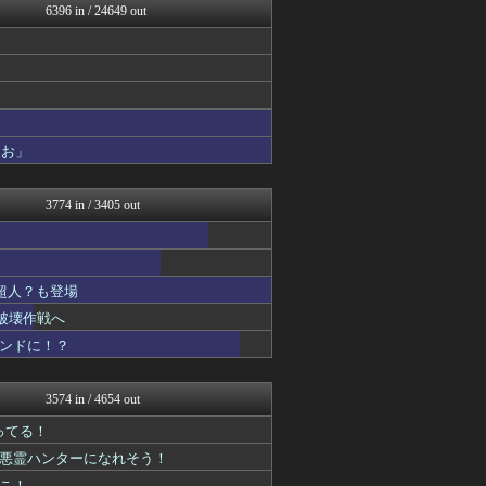
6396 in / 24649 out
コンテンツ・声優 | ラブ...
ああ言えばForYou
アニゲー速報
ぐら速 -声優まとめ速報-
ぴこ速(〃'∇'〃)？
漫画まとめ速報
わんこーる速報！
おお」
コンテンツ・声優 | ラブ...
デジタルニューススレッド
異世界転生まとめ速報
3774 in / 3405 out
アニゲー速報
わんこーる速報！
fig速
漫画まとめ速報
超人？も登場
デジタルニューススレッド
ヒーローNEWS
破壊作戦へ
アニチャット
コンドに！？
おたくみくす 声優まとめ
アニはつ -アニメ発信場-
ニュー速VIPブログ(`･...
3574 in / 4654 out
最強ジャンプ放送局
GUNDAM.LOG｜ガン...
ってる！
ヒーローNEWS
に悪霊ハンターになれそう！
コンテンツ・声優 | ラブ...
ねこ！