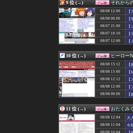
08/08 09:29
ユニクロのBLE
9 位 (→)
それからの
08/08 09:27
【怒報】ふたな
08/08 12:00
08/08 09:14
【画像】声優の
【
08/08 09:05
【画像】昔のエ
08/08 00:00
【
08/08 09:00
【仮面ライダー
08/07 21:00
【
08/08 09:00
【画像】悪いプ
08/08 09:00
【ポケモン】ナ
08/07 18:10
【
08/08 09:00
【動画】アニメ『
08/07 12:00
【
08/08 08:18
【悲報】NARU
08/08 08:11
【ガンダムＷ】ド
08/08 08:09
小説って専門用
10 位 (→)
ヒーローN
08/08 07:30
【悲報】童貞は
08/08 15:12
【
08/08 07:30
デスノートの主
08/08 07:12
【特撮】アニメ
08/08 15:00
【M
08/08 07:02
「鬼滅の刃」の
08/08 12:12
【
08/08 07:02
※ガンダムの世
08/08 07:00
08/08 12:00
【名探偵プリキ
【
08/08 07:00
【画像】有名女
08/08 09:00
【
08/08 06:18
【悲報】任天堂
08/08 06:00
【ウルトラマン】
08/08 06:00
バトル漫画で主
11 位 (→)
おたくみ
08/08 06:00
【画像】この女
08/08 12:04
大
08/08 05:09
【画像】ワイ、
08/08 03:00
【仮面ライダー
08/08 11:04
今
08/08 02:33
転生したらスライ
08/08 10:04
【