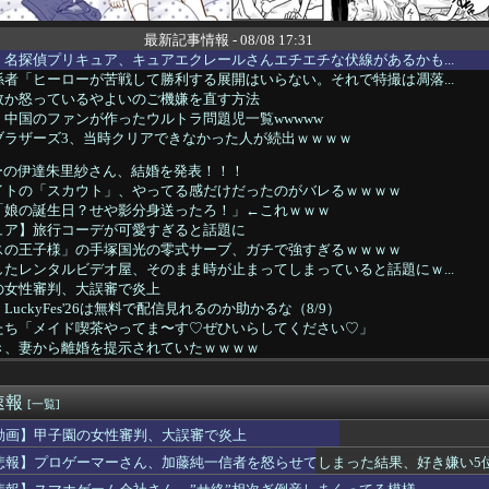
最新記事情報 - 08/08 17:31
名探偵プリキュア、キュアエクレールさんエチエチな伏線があるかも...
者「ヒーローが苦戦して勝利する展開はいらない。それで特撮は凋落...
故か怒っているやよいのご機嫌を直す方法
中国のファンが作ったウルトラ問題児一覧wwwww
ブラザーズ3、当時クリアできなかった人が続出ｗｗｗｗ
ーの伊達朱里紗さん、結婚を発表！！！
イトの「スカウト」、やってる感だけだったのがバレるｗｗｗｗ
「娘の誕生日？せや影分身送ったろ！」←これｗｗｗ
ュア】旅行コーデが可愛すぎると話題に
スの王子様」の手塚国光の零式サーブ、ガチで強すぎるｗｗｗｗ
たレンタルビデオ屋、そのまま時が止まってしまっていると話題にｗ...
の女性審判、大誤審で炎上
uckyFes'26は無料で配信見れるのか助かるな（8/9）
たち「メイド喫茶やってま〜す♡ぜひいらしてください♡」
き、妻から離婚を提示されていたｗｗｗｗ
マーさん、加藤純一信者を怒らせてしまった結果、好き嫌い5位にw...
尾田栄一郎「ワンピヒロインズ娘に見せたら反応良っ！！女心掴みま...
速報
ン】ロボ道「エヴァンゲリオン弐号機（TVシリーズVer.）」ア...
[一覧]
が金曜ロードショーで地上波初放送決定！！8月28日！！
動画】甲子園の女性審判、大誤審で炎上
イトルはダサい？
悲報】プロゲーマーさん、加藤純一信者を怒らせてしまった結果、好き嫌い5位に
リ女、あまりにもセックスすぎるグッズにされてしまう
ーム会社さん、”サ終”相次ぎ倒産しまくってる模様