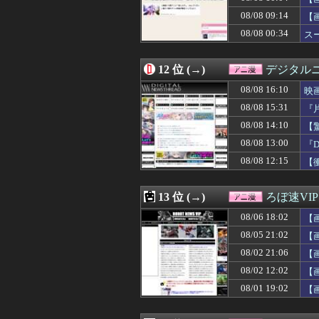
08/08 02:27
【大悲報】未来
08/08 09:14
08/08 02:02
ガンダム・セン
【
08/08 01:40
【凄い】映画『ち
08/08 00:34
ス
08/08 00:34
スーパーの裏で
08/08 00:25
先生の彼女にな
08/08 00:07
『これ描いて死ね
12 位 (→)
デジタル
08/08 00:05
【悲報】「HUNT
08/08 16:10
映
08/08 00:04
【朗報】声優の
08/08 00:03
【動画】福岡天
08/08 15:31
『
08/08 00:02
無双するガンダ
08/08 14:10
【
08/08 00:00
【学マス】AIラ
る
08/08 13:00
08/07 23:40
【涼宮ハルヒの憂
『D
08/07 23:04
正直アニメ版の
08/08 12:15
【
08/07 22:52
【魂ネイションズ】「
08/07 22:51
【プリキュア】公
08/07 22:37
【鳴潮】Anime
13 位 (→)
ろぼ速VIP
08/07 22:34
お盆で一気見す
08/06 18:02
【
08/07 22:33
【謎】雨宮天さ
08/07 22:28
【画像】エッチな
08/05 21:02
【
08/07 22:05
「ドラゴンボール
08/02 21:06
【
08/07 22:05
【エロ漫画】T
08/02 12:02
【
08/07 22:00
【衝撃】ドラクエ
08/07 21:59
【ガンダム】難民
08/01 19:02
【
08/07 21:45
「攻殻機動隊」5
08/07 21:35
【名探偵プリキ