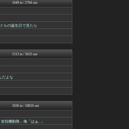
漫画まとめ速報
1649 in / 2784 out
異世界転生まとめ速報
おたくみくす 声優まとめ
アニチャット
ヒーローNEWS
ドルの誕生日で見たら
ぴこ速(〃'∇'〃)？
ああ言えばForYou
あぁ^～こころがぴょんぴょ...
アニはつ -アニメ発信場-
ガンダムブログ（情報戦仕様...
異世界転生まとめ速報
1513 in / 5635 out
ぴこ速(〃'∇'〃)？
ああ言えばForYou
ヒーローNEWS
最強ジャンプ放送局
んだよな
GUNDAM.LOG｜ガン...
プリキュアのまとめ
ぐら速 -声優まとめ速報-
アニはつ -アニメ発信場-
ヒーローNEWS
ああ言えばForYou
1036 in / 10810 out
ぴこ速(〃'∇'〃)？
異世界転生まとめ速報
ヒーローNEWS
攻殻機動隊」俺「はぁ...」
アニメつぶやき速報‼︎