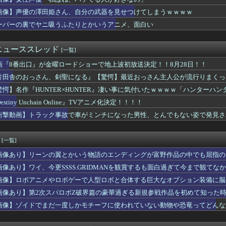
で待ってる女さん、あまりにも多すぎて大渋滞にｗｗｗｗｗ
チネルの小説を読んでラスボスに驚いた
画像】声優の澤田姫さん、自分の武器を見せつけてしまうｗｗｗｗ
いかわ』公開14日間で興収50億円突破！！
ーパーの裏でヤニ吸うふたりとかいうアニメ、面白い
ヤニ吸うふたりとかいうアニメ、面白い
る！
』6話感想 初コミティア完売おめでとう！
ニューススレッド
[一覧]
ER×HUNTER」のビヨンド=ネテロさん、何か思ってた奴と...
画『8番出口』が金曜ロードショーで地上波初放送決定！！8月28日！！
永瀬アンナさん、公式に次世代のエースとして認められる
神駅、とんでもない構内アナウンスが流れたと話題にｗｗｗ
片田舎のおっさん、剣聖になる』【驚愕】最近おっさん主人公が流行りまくっ
ムって意外といないよね
驚愕】名作『HUNTER×HUNTER』凄い事に気付いたｗｗｗｗ「ハンターハ
イザに対抗して学マスもAIアイドルを出そう
…
鬱】Vivitフィギュア「涼宮ハルヒ」プライズフィギュア【彩色...
estiny Unchain Online』TVアニメ化決定！！！！
シュタインズゲートって微妙じゃね？
衝撃動画】トラック事故で車がミンチになった男性、とんでもない姿で発見さ
S.H.Figuarts」ほか 2026年8月発売商品【ス...
式がイベント参加者へ撮影マナーを改めて案内 悪質な行為には「法...
ster「リンネー」フィギュア【原型公開】
[一覧]
べきアニメ教えてや
画像あり】リーンの翼とかいう物語のエンディングが富野作品の中でも屈指の
ん、声優雑誌で搾乳
ソシャゲキャラ、水着姿を主人公に褒められ照れるwwwwww
画像あり】ワイ、今更SSSS.GRIDMANを観賞するも面白過ぎて今まで観てな
」の孫悟飯という、格落ちと最上位返り咲きを繰り返すお兄ちゃん・...
画像】ロボアニメやロボゲーで人型ロボと合体する巨大なオプション装備に脳
Sエロ漫画主人公「起きたら美少女になっちゃった！？」ワイ「おお」
画像あり】第2次スパロボZ破界篇の豪華過ぎる新規参戦作品を初めて知った
6をとんでもないクオリティでアニメ化してしまったAI動画がこち...
の老人が地球に来れたこと喜んでてアレ？連邦もやってることヤバく...
画像】ゾイドでまだ一度しかモチーフに使われていない動物や恐竜ってどんな
話感想 人生って厳しいわ。価値ある仕事は死の近く、天秤は釣り合...
ュア】エリザさんワンチャンある？