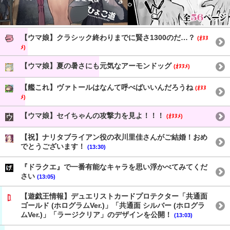
【ウマ娘】クラシック終わりまでに賢さ1300のだ…？
(ｵﾇﾇ
ﾒ)
【ウマ娘】夏の暑さにも元気なアーモンドッグ
(ｵﾇﾇﾒ)
【艦これ】ヴァトールはなんて呼べばいいんだろうね
(ｵﾇﾇ
ﾒ)
【ウマ娘】セイちゃんの攻撃力を見よ！！！
(ｵﾇﾇﾒ)
【祝】ナリタブライアン役の衣川里佳さんがご結婚！おめ
でとうございます！
(13:30)
『ドラクエ』で一番有能なキャラを思い浮かべてみてくだ
さい
(13:05)
【遊戯王情報】デュエリストカードプロテクター「共通面
ゴールド (ホログラムVer.)」「共通面 シルバー (ホログラ
ムVer.)」「ラージクリア」のデザインを公開！
(13:03)