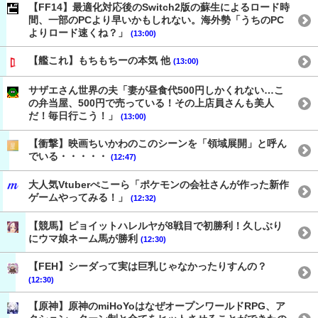
【FF14】最適化対応後のSwitch2版の蘇生によるロード時
間、一部のPCより早いかもしれない。海外勢「うちのPC
よりロード速くね？」
(13:00)
【艦これ】もちもちーの本気 他
(13:00)
サザエさん世界の夫「妻が昼食代500円しかくれない…こ
の弁当屋、500円で売っている！その上店員さんも美人
だ！毎日行こう！」
(13:00)
【衝撃】映画ちいかわのこのシーンを「領域展開」と呼ん
でいる・・・・・
(12:47)
大人気Vtuberぺこーら「ポケモンの会社さんが作った新作
ゲームやってみる！」
(12:32)
【競馬】ピョイットハレルヤが8戦目で初勝利！久しぶり
にウマ娘ネーム馬が勝利
(12:30)
【FEH】シーダって実は巨乳じゃなかったりすんの？
(12:30)
【原神】原神のmiHoYoはなぜオープンワールドRPG、ア