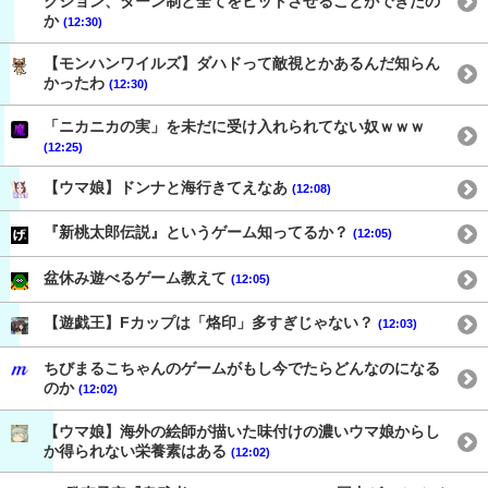
クション、ターン制と全てをヒットさせることができたの
か
(12:30)
【モンハンワイルズ】ダハドって敵視とかあるんだ知らん
かったわ
(12:30)
「ニカニカの実」を未だに受け入れられてない奴ｗｗｗ
(12:25)
【ウマ娘】ドンナと海行きてえなあ
(12:08)
『新桃太郎伝説』というゲーム知ってるか？
(12:05)
盆休み遊べるゲーム教えて
(12:05)
【遊戯王】Fカップは「烙印」多すぎじゃない？
(12:03)
ちびまるこちゃんのゲームがもし今でたらどんなのになる
のか
(12:02)
【ウマ娘】海外の絵師が描いた味付けの濃いウマ娘からし
か得られない栄養素はある
(12:02)