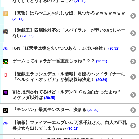
なくしてどうするの？」←これ
(21:00)
【悲報】はらぺこあおむしな娘、見つかるｗｗｗｗｗｗｗ
(20:47)
【遊戯王】四属性対応の「スパイラル」が弱いのはしゃー
ない
(20:33)
IGN「任天堂は魂を失いつつあるしょぼい会社」
(20:32)
ゲームってキャラが一番重要じゃね？？？
(20:31)
【遊戯王ラッシュデュエル情報】君臨のヘッドライナーに
「ヘルシィ・オリビア」が新規収録決定！
(20:30)
割と批判されてるけどエルデンDLCも面白かったよね？
ミケラダ以外は
(20:25)
『モンハン』最糞モンスター、決まる
(20:05)
【朗報】ファイアーエムブレム 万紫千紅さん、白人の巨乳
美少女を出してしまうwww
(20:02)