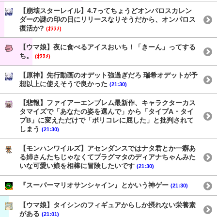
【崩壊スターレイル】4.7ってちょうどオンパロスカレン
ダーの謎の印の日にリリースなりそうだから、オンパロス
復活か?
(ｵﾇﾇﾒ)
【ウマ娘】夜に食べるアイスおいち！「きーん」ってする
ち。
(ｵﾇﾇﾒ)
【原神】先行動画のオデット強過ぎだろ 瑞希オデットが予
想以上に使えそうで良かった
(21:30)
【悲報】ファイアーエンブレム最新作、キャラクターカス
タマイズで「あなたの姿を選んで」から「タイプA・タイ
プB」に変えただけで「ポリコレに屈した」と批判されて
しまう
(21:30)
【モンハンワイルズ】アセンダンスではナタ君とか一癖あ
る姉さんたちじゃなくてプラグマタのディアナちゃんみた
いな可愛い娘を相棒に冒険したいです
(21:30)
『スーパーマリオサンシャイン』とかいう神ゲー
(21:30)
【ウマ娘】タイシンのフィギュアからしか摂れない栄養素
がある
(21:01)