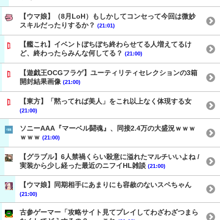
【ウマ娘】（8月LoH）もしかしてコンセって今回は微妙
スキルだったりするか？
(21:01)
【艦これ】イベントぼちぼち終わらせてる人増えてるけ
ど、終わったらみんな何してる？
(21:00)
【遊戯王OCGフラゲ】ユーティリティセレクションの3箱
開封結果画像
(21:00)
【東方】「黙ってれば美人」をこれ以上なく体現する女
(21:00)
ソニーAAA『マーベル闘魂』、同接2.4万の大盛況ｗｗｗ
ｗｗｗ
(21:00)
【グラブル】6人禁禍くらい殺意に溢れたマルチいいよね /
実装から少し経った最近のニフイHL雑談
(21:00)
【ウマ娘】同期相手にあまりにも容赦のないスペちゃん
(21:00)
古参ゲーマー「攻略サイト見てプレイしてわざわざつまら