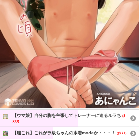
【ウマ娘】自分の胸を主張してトレーナーに迫るルラち
(ｵ
ﾇﾇﾒ)
【艦これ】これがラ級ちゃんの水着modeか・・・！
(ｵﾇﾇﾒ)