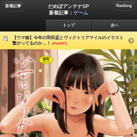
だめぽアンテナSP
Ranking
新着記事
新着記事：
ゲーム
トップ
次へ
【ウマ娘】今年の羽田盃とヴィクトリアマイルのイラスト
繋がってるのか…！
(PickUP!)