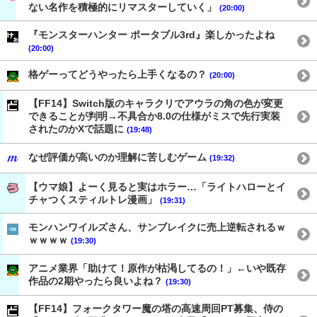
ない名作を積極的にリマスターしていく」
(20:00)
『モンスターハンター ポータブル3rd』楽しかったよね
(20:00)
格ゲーってどうやったら上手くなるの？
(20:00)
【FF14】Switch版のキャラクリでアウラの角の色が変更
できることが判明→不具合か8.0の仕様がミスで先行実装
されたのかXで話題に
(19:48)
なぜ評価が高いのか理解に苦しむゲーム
(19:32)
【ウマ娘】よーく見ると実はホラー…「ライトハローとイ
チャつくスティルトレ漫画」
(19:31)
モンハンワイルズさん、サンブレイクに売上逆転されるｗ
ｗｗｗｗ
(19:30)
アニメ業界「助けて！原作が枯渇してるの！」←いや既存
作品の2期やったら良いよね？
(19:30)
【FF14】フォークタワー魔の塔の高速周回PT募集、侍の