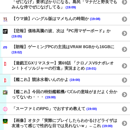
「ぜになげ」要求ばかりになる。島民「マナだと野良でも
みんな侍でぜになげしてる」
(19:09)
【ウマ娘】ハングル版はマメちんの時期か
(19:08)
【悲報】価格高騰の波、次は『PC用マザーボード』か
(19:05)
【朗報】ゲーミングPCの主流はVRAM 8GBから16GBに
(19:02)
【遊戯王GXリマスター】第69話 「クロノスVSナポレオ
ン！トイソルジャーの行進」実況まとめ
(19:01)
【艦これ】競泳水着いんのかよ
(19:00)
【艦これ】今回の特効艦載機パズルの意味がまだよく分か
ってないわ・・・
(19:00)
「スーファミのRPG」でおすすめ教えて
(19:00)
【画像】オタク「実際にプレイしたらわかるけどライザは
友達って感じで性的な目では見れないｗ」←これ
(19:00)