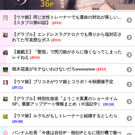
【ウマ娘】同じ女性トレーナーでも運命の対比が美しい…
【スタブロ第63話】
(ｵﾇﾇﾒ)
【グラブル】エンドレスラグナロクでも周りから塩対応さ
れてた可哀想なボス
(ｵﾇﾇﾒ)
【遊戯王】「聖冠」で閃刀姫がさらに強くなってしまった
レイねえ
(ｵﾇﾇﾒ)
桜木花道がモテないわけないだろwwwwww
(ｵﾇﾇﾒ)
【ウマ娘】プリコネがウマ娘とコラボ！今秋開催予定
(20:11)
【グラブル】特別生放送「ようこそ真夏のショータイム
SP」最新アップデート情報まとめ（※追記中）
(20:10)
【ウマ娘】ルラちがもしトレーナーと結婚するとしたら
(20:00)
バンナム社長「今後は自社IP・他社IPともに現行機で遊べ