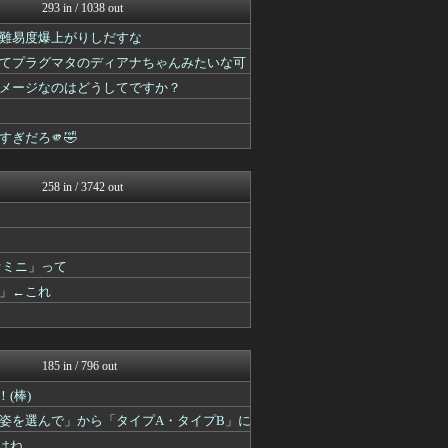
ルフレch. - ファイア...
293 in / 1038 out
原神速報 | GENSHI...
難易度爆上がりしだすな
モンハンまとめ速報【モンハ...
ゲーム魔人
てプラグマタのディアナちゃんみたいな可
馬鳥速報
メージなのはどうしてですか？
ウマ娘まとめ超速報！
遊戯王マスターデュエルまと...
うまぴょいチャンネル -ウ...
ぎだろ🫵🤣
PlaySphere | ...
2ch東方スレ観測所
258 in / 3742 out
オミニ」って
」←これ
185 in / 796 out
(棒)
姿を選んで」から「タイプA・タイプB」に
はね