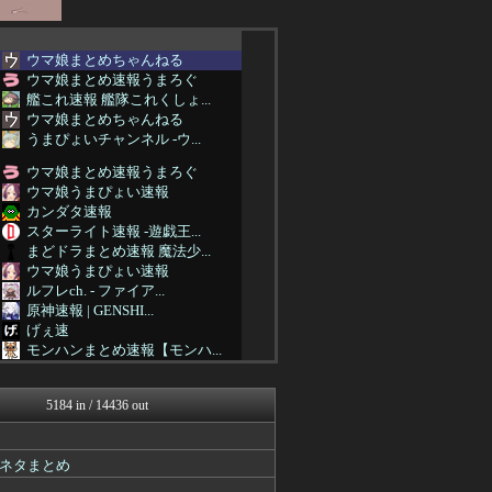
ウマ娘まとめちゃんねる
ウマ娘まとめ速報うまろぐ
艦これ速報 艦隊これくしょ...
ウマ娘まとめちゃんねる
うまぴょいチャンネル -ウ...
ウマ娘まとめ速報うまろぐ
ウマ娘うまぴょい速報
カンダタ速報
スターライト速報 -遊戯王...
まどドラまとめ速報 魔法少...
ウマ娘うまぴょい速報
ルフレch. - ファイア...
原神速報 | GENSHI...
げぇ速
モンハンまとめ速報【モンハ...
ゲーム魔人
馬鳥速報
5184 in / 14436 out
ウマ娘まとめ速報うまろぐ
mutyunのゲーム+αブ...
うまぴょいチャンネル -ウ...
ネタまとめ
パカ娘速報！！ウマ娘まとめ...
スターライト速報 -遊戯王...