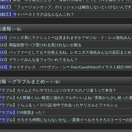
ヌ系にラクシュミーは含まれますか？Wジル・ド・レェ強化みんなの...
メンテにてSwitch2版でコンテンツ内で画面暗転からのロー...
遊戯王】「フュージョンカップ」のミッションは融合しないといけないんです
ちは、あの性格で大きいから好き。
遊戯王】サイバーストラクはなんなんこれ？
イター6』8/7本日から「鬼武者」シリーズとのコラボイベント「...
生活』は販売本数794万本、『ぽこ あ ポケモン』は946万...
レ「ジョジョASBカカロット鬼滅ナルティメット作ったのにジャン...
め速報
[一覧]
ネキャラのメガネを外す事についてどう思う？
FGO】ジャンヌ系にラクシュミーは含まれますか？Wジル・ド・レェ強化みん
ゴドリジャ「パパぁ♥」
ニねこ』、BPOで問題視されるwww
FGO】再臨状態でバフ受けれる受けれないが困る
晩御飯のおかずがチクワだけみたいな回があった気がする
FGO】バッファーとしても十分使えるね。レオニダス強化みんなの反応まとめ
サム】64話感想まとめ チトセオー編始まるか？
ュージョンカップ」のミッションは融合しないといけないんですか？
FGO】グランドみんな金フォウいれてるもん？
女性トレーナーでも運命の対比が美しい…【スタブロ第63話】
GO】チャイナドレス バーヴァン・シー Fate/GrandOrderのイラスト紹介398
かつてない脅威に立ち向かうアクションRPGアドベンチャー『M...
さでゲーム機調子どうよ？
ントで弱っている提督にご奉仕鹿島描いたでち
速報 ～グラブルまとめ～
[一覧]
YouTuberになったら文々ハローYouTube! どう...
グラブル】カイムとテレサでだいぶソロモナスのノリ違うって本当？
態でバフ受けれる受けれないが困る
ポ加工サイト「ぐるぽん」がめちゃくちゃ使いやすいと話題に。流行...
グラブル】6人禁禍くらい殺意に溢れたマルチいいよね / 実装から少し経った
、青眼の究極竜リメイクｗｗｗｗ
グラブル】ぐらぶるっ！3151話 街中で出会ったサリエルとファルシュ
き
グラブル】150個溜まった！
イダーに使ったの勿体ないよね選手権」グランプリは仮面ライダーシ...
ング クロスワールド』8/7本日より「レジェンドコンペ ラウン...
グラブル】そろそろ仲間にならないかな... / 星座イベもそろそろストーリーの
ゆるゆるなネコちゃん、見つかるｗｗｗｗｗｗ
ファーとしても十分使えるね。レオニダス強化みんなの反応まとめ