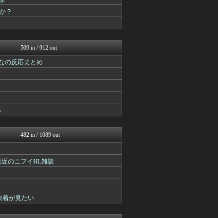
FGOまとめ速報
馬鳥速報
か？
ウマ娘まとめ速報うまろぐ
PlaySphere | ...
Y速報
ゲーム魔人
509 in / 912 out
ウマ娘まとめ超速報！
なの反応まとめ
パカ娘速報！！ウマ娘まとめ...
ゆるゲーマー遅報
けおけお速報
ウマ娘うまぴょい速報
遊戯王マスターデュエルまと...
うまぴょいチャンネル -ウ...
5
PlaySphere | ...
Y速報
艦これ速報 艦隊これくしょ...
482 in / 1089 out
2ch東方スレ観測所
FGOまとめ速報
馬鳥速報
最近のニフイHL雑談
ゲーム魔人
アルセウス速報＠ポケモンま...
けおけお速報
PlaySphere | ...
決着が見たい
スマブラ屋さん | スマブ...
FGOまとめ速報