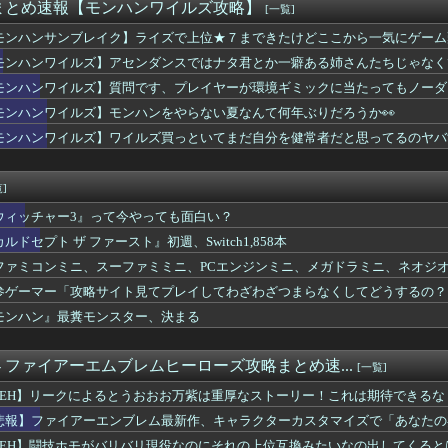
ル変わってるな 前はヒーローズで終わってたのにどうした
まとめ速報【モンハンワイルズ攻略】
[一覧]
ル】この売り上げ前年比「3割減」は何が原因なの？なにかしたかい...
モンハンサンブレイク】ライズで上位★７まできたけどここから一気にゲーム
ルズ】モンハンをやらない夏なんて何年ぶりだろうか👀
ki-作者、ようやく『奇乳』に気付くｗｗｗｗ
モンハンワイルズ】アセンダンスではナタ君とか一癖ある姉さんたちじゃなく
ジング勢が制作した〇〇なアパート風ハウジング内装が凄すぎると話...
い娘を相棒に冒険したいです
モンハンワイルズ】質問です、プレイヤーが環境ギミックに当たってもノーダ
ドイベントの中でもサボり癖だけは許さん
モンハンワイルズ】モンハンをやらない夏なんて何年ぶりだろうか👀
バーストラクはなんなんこれ？
寮が主催する納涼夏祭りで各ウマ娘が出しそうな催し物
モンハンワイルズ】ワイルズ買っといてまだ自分を健常者だと思ってるのヤバす
トル格闘ゲーム『MARVEL Tōkon: Fighti...
「暑いぜ」
]
ウィッチャー3』って今やっても面白い？
ルドセプト ザ ファースト』初週、Switch1,858本
ファミコンミニ、スーファミミニ、PCエンジンミニ、メガドラミニ、ネオジ
参ゲーマー「攻略サイト見てプレイしてわざわざつまらなくしてどうするの？
モンハン』最糞モンスター、決まる
. - ファイアーエムブレムヒーローズ攻略まとめ速...
[一覧]
FEH】リークによるとうおおお万紫は重厚なストーリー！これは期待できるな！
悲報】ファイアーエンブレム最新作、キャラクターカスタマイズで「あなたの
えただけで「ポリコレに屈した」と批判されてしまう
FEH】闘技ホモがバリバリ現役なのにそれの上位互換みたいなの出してくると