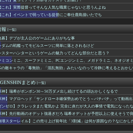
ラが一番重要じゃね？？？
デュエル情報】君臨のヘッドライナーに「ヘルシィ・オリビア」が新...
艦これ】実際提督ってそんな人気な職業じゃないと思うんよね
けどエルデンDLCも面白かったよね？ ミケラダ以外は
艦これ】イベントで弱っている提督にご奉仕鹿島描いたでち
糞モンスター、決まる
ーエムブレム 万紫千紅さん、白人の巨乳美少女を出してしまうww...
3月期 第1四半期決算発表、「ストリートファイター6」の販売...
速報
[一覧]
INAL FANTASY VII REVELATION...
デュエル情報】君臨のヘッドライナーに「放課後に聞こえるピアノの...
急募】デブが主人公のゲームにありがちな事
が好きな方のスズカと戦闘が好きな方のスズカ
ンダムの戦艦ってモビルスーツに簡単に落とされるけど
トウの金スキルはどれ取ったほうがいい？
ンスターハンターというゲームの魅力ってどんな部分だと思う？
ァタジー9』とかいうとんでもない名作
は嫁艦フィニッシュチャンスよね
ァミコンミニ、スーファミミニ、PCエンジンミニ、メガドラミニ、ネオジオ
ム 第08MS小隊』サンダースは頼れる男
PGの敵キャラの「毒無効」「混乱無効」みたいなのって冷静に考えるとおかし
ネトフリで最速公開するよ！→なぜかXで大炎上中wwwwwww...
Lv5を発動してしまった理事長…「独占ッ！」
56億、ワンピ378億、DB299億、NARUTO73億、...
 GENSHINまとめ
[一覧]
応後のSwitch2版のロード時間、爆速になる！！Swit...
環境がトップクラスにお辛いシャカール
原神】瑞希がポンポン30～50万ダメ出し続けてるの頭おかしくなるで
いい戦闘曲
原神】マグロヘッド「サンドローネ確保勢おめでとう～パチパチ」って動画出
『FF7 リバース』の大量コンテンツで疲れ、離れたプレイヤーい...
ゼンゼロ】クラレッタまた電気かよ 完全に炎だが大人の事情で電気になった
ぶるっ！3151話 街中で出会ったサリエルとファルシュ
ルイとかいう風説には騙されないぞ スキャンプくらいヌルイのなら...
原神】先行動画のオデット強過ぎだろ 瑞希オデットが予想以上に使えそうで
から横須賀のカレー機関開幕か・・・！
崩壊スターレイル】この売り上げ前年比「3割減」は何が原因なの？なにかし
ド3選「ドリームキャスト」「セガサターン」
わ映画、集中力の無いキッズが観ると「こう」なります・・・・・