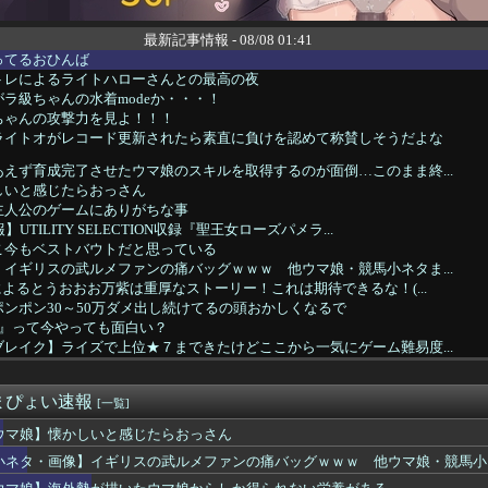
最新記事情報 - 08/08 01:41
ってるおひんば
トレによるライトハローさんとの最高の夜
ラ級ちゃんの水着modeか・・・！
ちゃんの攻撃力を見よ！！！
ライトオがレコード更新されたら素直に負けを認めて称賛しそうだよな
えず育成完了させたウマ娘のスキルを取得するのが面倒…このまま終...
しいと感じたらおっさん
主人公のゲームにありがちな事
UTILITY SELECTION収録『聖王女ローズパメラ...
こ今もベストバウトだと思っている
イギリスの武ルメファンの痛バッグｗｗｗ 他ウマ娘・競馬小ネタま...
によるとうおおお万紫は重厚なストーリー！これは期待できるな！(...
ンポン30～50万ダメ出し続けてるの頭おかしくなるで
3』って今やっても面白い？
レイク】ライズで上位★７まできたけどここから一気にゲーム難易度...
に一人クソダサい機体がいるよな
ンラムさん、ルガディンにしては寿命が長すぎる。考察勢「公開設定...
まぴょい速報
ファンアートからしか得られない栄養素がある。←「おデジ以外味付...
[一覧]
ies of P』、メタスコア86でゲーフリ新作を粉砕
ウマ娘】懐かしいと感じたらおっさん
線通勤してる一流トレーナーをキングと一緒に見ていく
小ネタ・画像】イギリスの武ルメファンの痛バッグｗｗｗ 他ウマ娘・競馬小
ティル「そろそろ狩るわ...♥」
-Oh! CARD GAME THE CHRONICL...