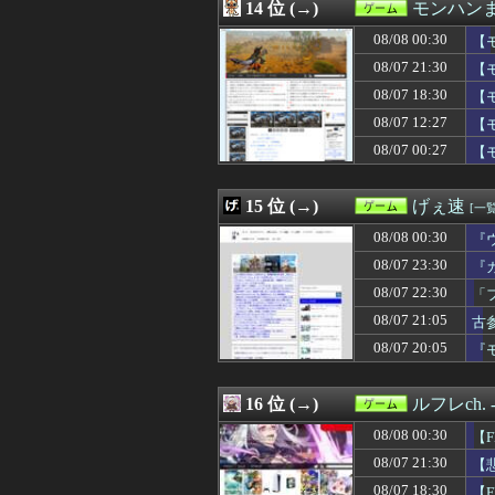
08/07 12:30
14 位 (→)
【FEH】タイト
モンハン
08/07 12:30
【崩壊スターレイ
08/08 00:30
【
08/07 12:27
【モンハンワイ
08/07 12:25
08/07 21:30
【画像】咲-sa
【
08/07 12:10
【FF14】ハウ
愛
08/07 18:30
【
08/07 12:08
【ウマ娘】バッ
08/07 12:27
【
08/07 12:03
【遊戯王】サイ
08/07 12:01
【ウマ娘】美浦
08/07 00:27
【
08/07 12:01
4VS4タッグチームバ
08/07 12:00
【東方】魔理沙
15 位 (→)
げぇ速
[一覧
08/08 00:30
『
08/07 23:30
『カ
08/07 22:30
「
08/07 21:05
古
08/07 20:05
『
16 位 (→)
ルフレch
08/08 00:30
【
08/07 21:30
【
変
08/07 18:30
【