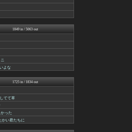
カンダタ速報
スターライト速報 -遊戯王...
ゲーム魔人
げぇ速
mutyunのゲーム+αブ...
チゲ速
1849 in / 5063 out
PlaySphere | ...
スターライト速報 -遊戯王...
パカ娘速報！！ウマ娘まとめ...
ウマ娘うまぴょい速報
ゆるゲーマー遅報
艦これ速報 艦隊これくしょ...
ミニ
けおけお速報
いよな
mutyunのゲーム+αブ...
ウマ娘まとめ速報うまろぐ
Y速報
1725 in / 1834 out
馬鳥速報
ウマ娘まとめ超速報！
げぇ速
してて草
mutyunのゲーム+αブ...
な
ミニゴブ速報 ～グラブルま...
あ艦これ ～艦隊これくしょ...
良かった
艦これ速報 艦隊これくしょ...
たかい君たちに
ゆるゲーマー遅報
スマブラ屋さん | スマブ...