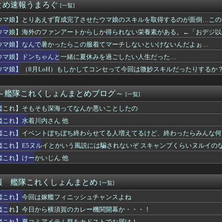
とめ速報うまろぐ
[一覧]
内さん 他
ch2 21965本 Switch 12458本
ウマ娘】とりあえず育成完了させたウマ娘のスキルを取得するのが面倒…この
故か人型のポケモンばっかだったけど最近はこういう人型に囚われな...
してるぞ」
ウマ娘】海外のファンアートからしか得られない栄養素がある。←「おデジ以
のアニメ映画教えて欲しい
の「毒無効」「混乱無効」みたいなのって冷静に考えるとおかしいよ...
ウマ娘】なんで暑かったらこの服着てマーチしないといけないんだよぉ…
tch2版初心者さん「どのサーバーがお勧めですか？」有識者「...
ウマ娘】ドンちゃんと一緒に夏休みを過ごしたい人生だった…
のオデット強過ぎだろ 瑞希オデットが予想以上に使えそうで良かっ...
ウマ娘】（8月LoH）もしかしてコンセって今回は微妙スキルだったりするか
ーエンブレム最新作、キャラクターカスタマイズで「あなたの姿を選...
ズ】アセンダンスではナタ君とか一癖ある姉さんたちじゃなくてプラ...
オサンシャイン』とかいう神ゲー
 ～艦隊これくしょんまとめブログ～
[一覧]
略サイト見てプレイしてわざわざつまらなくしてどうするの？」←こ...
シンのフィギュアからしか摂れない栄養素がある
艦これ】そもそも深海ってなんか悪いことしたの
LoH）もしかしてコンセって今回は微妙スキルだったりするか？
艦これ】水着川内さん 他
トぼちぼち終わらせてる人増えてるけど、終わったらみんな何してる...
」「スーファミミニ」「PCエンジンミニ」「メガドラミニ」「ネオ...
艦これ】イベントぼちぼち終わらせてる人増えてるけど、終わったらみんな何
ラゲ】ユーティリティセレクションの3箱開封結果画像
艦これ】E5ヌルイとかいう風説には騙されないぞ スキャンプくらいヌルイの
てれば美人」をこれ以上なく体現する女
艦これ】けーかいじん 他
ーベル闘魂』、同接2.4万の大盛況ｗｗｗｗｗｗ
禁禍くらい殺意に溢れたマルチいいよね / 実装から少し経った最...
相手にあまりにも容赦のないスペちゃん
報 艦隊これくしょんまとめ
[一覧]
略サイト見てプレイしてわざわざつまらなくしてどうするの？」←こ...
こあおむしな娘、見つかるｗｗｗｗｗｗｗ
艦これ】今回は嫁艦フィニッシュチャンスよね
性対応の「スパイラル」が弱いのはしゃーない
艦これ】今日から横須賀のカレー機関開幕か・・・！
魂を失いつつあるしょぼい会社」
艦これ】夏コミアイテム群をカドストでお届け！