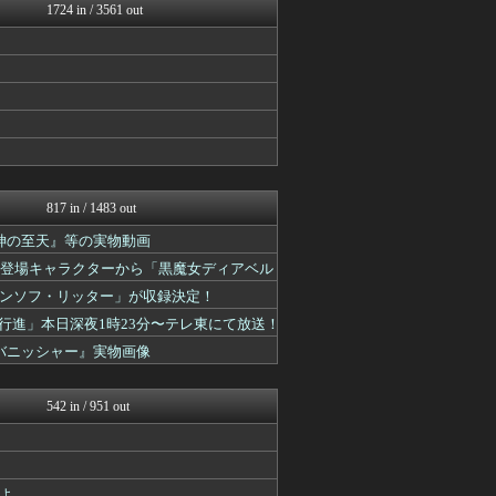
mutyunのゲーム+αブ...
1724 in / 3561 out
ルフレch. - ファイア...
ウマ娘うまぴょい速報
ゴルシch.｜ウマ娘まとめ...
馬鳥速報
モンハンまとめ速報【モンハ...
ゲーム魔人
アルセウス速報＠ポケモンま...
げぇ速
遊戯王マスターデュエルまと...
mutyunのゲーム+αブ...
817 in / 1483 out
うまぴょいチャンネル -ウ...
月女神の至天』等の実物動画
PlaySphere | ...
ウマ娘まとめ速報うまろぐ
りの悪魔」の登場キャラクターから「黒魔女ディアベル
ゆるゲーマー遅報
ンソフ・リッター」が収録決定！
Y速報
あ艦これ ～艦隊これくしょ...
の行進」本日深夜1時23分〜テレ東にて放送！
2ch東方スレ観測所
ン・バニッシャー』実物画像
けおけお速報
艦これ速報 艦隊これくしょ...
げぇ速
542 in / 951 out
mutyunのゲーム+αブ...
艦これ速報 艦隊これくしょ...
あ艦これ ～艦隊これくしょ...
スマブラ屋さん | スマブ...
よ