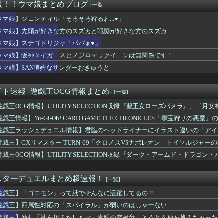
2『カラドリウス2』、発売決定！
報！！ウマ娘まとめブログ
[一覧]
ホモがバリバリ現役なのにそれの上位互換みたいなの出してくるとはね
フサパンはどんな性能になるかな？
ウマ娘】ジェンティル「そろそろ狩るわ...♥」
ハッタンカフェ、バレてきたな
ウマ娘】先頭が好きな方のスズカと戦闘が好きな方のスズカ
F14、ロード時間が高速になる最適化をわずか3日で実施→ユー...
ウマ娘】ステゴドリジャ「パパぁ♥」
ズ】質問です、プレイヤーが環境ギミックに当たってもノーダメージ...
ユーザー、ビデメモ16GBが主流にwww
ウマ娘】阪神タイガースとメジロマックイーンは無関係です！
を記念したアートブック「ポケットモンスター ビジュアルアートブ...
ウマ娘】SAN値葬なサンダーおきゅうと
タスを10ポイント割り振ってください」天才ワイ「ったく…ｗ」
「神を超えたしもべ－青眼の究極竜」とうとう神を越えちゃったよ
、GTA6のトレーラーをNetflixで先行公開wwwww...
ト速報 -遊戯王OCG情報まとめ-
[一覧]
カさんと同じ声と聞いて驚いたキャラ
遊戯王OCG情報】UTILITY SELECTION収録『聖王女ローズパメラ』、『
VE 6 Last Round』8月のDLCロードマッ...
に見つけました…トレーナーさんの領収書と給与明細！！
戯王情報】Yu-Gi-Oh! CARD GAME THE CHRONICLES「罪宝狩
ムで一番嫌いなジャンル
ター」役の瀬戸麻沙美 さんによる キャストコメント公開！
遊戯王ラッシュデュエル情報】君臨のヘッドライナーにイラスト違いの「アイ
ヒル新作の動作環境、限界突破wwwwwww
いじん 他
遊戯王】GXリマスター TURN-69「クロノスVSナポレオン！トイソルジャー
とって昭和10年は最近
遊戯王OCG情報】UTILITY SELECTION収録『ダーク・アームド・ドラゴ
 レイダース』スモーカーは本体が弱いからぎりぎり許せ… やっぱ...
ミアイテム群をカドストでお届け！
スの王子様 も～っと 学園祭の王子様』16996本『テニスの...
スターデュエルまとめ超速報！
[一覧]
万本タイトルを出す」
遊戯王】「ゴエモン」って紙でそんなに活躍してるの？
提督ってそんな人気な職業じゃないと思うんよね
ourちゃんはE5に入れると強いと聞いたけど どれくらいつよ...
遊戯王】四属性対応の「スパイラル」が弱いのはしゃーない
の理想と現実がコチラ・・・・・・
遊戯王】新規「神を超えたしもべ－青眼の究極竜」とうとう神を越えちゃった