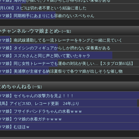
ウマ娘】海外勢が描いたウマ娘からしか得られない栄養がある
イムとテレサでだいぶソロモナスのノリ違うって本当？
8月LOH】スピ3は切れ者不要という結論に達した
メで史上最低の後付け
そも深海ってなんか悪いことしたの
ウマ娘】同期相手にあまりにも容赦のないスペちゃん
6のトレーラーをNetflixで先行公開wwwwwwwww...
ってモビルスーツに簡単に落とされるけど
チャンネル -ウマ娘まとめ-
[一覧]
勢が描いたウマ娘からしか得られない栄養がある
ファースト』初週、Switch1,858本
ウマ娘】南武線通勤してる一流トレーナーをキングと一緒に見ていく
デュエル情報】君臨のヘッドライナーにイラスト違いの「アインソフ...
ウマ娘】タイシンのフィギュアからしか摂れない栄養素がある
ッド「サンドローネ確保勢おめでとう～パチパチ」って動画出してて...
の未実装の城でネームバリューあるところって何か残ってるのかな？
ウマ娘】スズカさんと同じ声と聞いて驚いたキャラ
エモン」って紙でそんなに活躍してるの？
ウマ娘】同じ女性トレーナーでも運命の対比が美しい…【スタブロ第63話】
で暑かったらこの服着てマーチしないといけないんだよぉ…
ウマ娘】美浦寮が主催する納涼夏祭りで各ウマ娘が出しそうな催し物
トラ演奏家「ゲーム音楽をやらないと儲からなくなった。本当にイラ...
スター TURN-69「クロノスVSナポレオン！トイソルジャ...
プロゲーマー、クソカッコいい
とめちゃんねる
[一覧]
ターというゲームの魅力ってどんな部分だと思う？
ピ3は切れ者不要という結論に達した
ウマ娘】セイちゃんの攻撃力を見よ！！！
、スーファミミニ、PCエンジンミニ、メガドラミニ、ネオジオミニ
競馬】アイビスSD、レコード更新 24年ぶり
、スーファミミニ、PCエンジンミニ、メガドラミニ、ネオジオミニ...
ラレッタまた電気かよ 完全に炎だが大人の事情で電気になったな
ウマ娘】フサイチパンドラちゃんの水着ｗｗｗ
UTILITY SELECTION収録『ダーク・アームド・...
ウマ娘】ウマ娘の水着ガチャｗｗｗ
必殺技、卑怯すぎるｗｗ
ウマ娘】むほほｗ
クちゃんたまに育成すると可愛さにビビるんだよね
ちゃんと一緒に夏休みを過ごしたい人生だった…
でPCとか無駄に光らせるの好きなの？