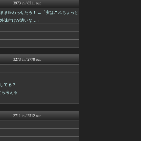
3973 in / 8511 out
あ艦これ ～艦隊これくしょ...
Y速報
まま終わらせたろ！ ←「実はこれちょっと
アルセウス速報＠ポケモンま...
外味付けが濃いな…」
けおけお速報
カンダタ速報
馬鳥速報
原神速報 | GENSHI...
？
ルフレch. - ファイア...
モンハンまとめ速報【モンハ...
カンダタ速報
3273 in / 2770 out
げぇ速
うまぴょいチャンネル -ウ...
ウマ娘まとめ速報うまろぐ
あ艦これ ～艦隊これくしょ...
してる？
ゆるゲーマー遅報
スターライト速報 -遊戯王...
なら考える
2ch東方スレ観測所
Y速報
ミニゴブ速報 ～グラブルま...
ウマ娘うまぴょい速報
2711 in / 2512 out
カンダタ速報
スマブラ屋さん | スマブ...
遊戯王マスターデュエルまと...
mutyunのゲーム+αブ...