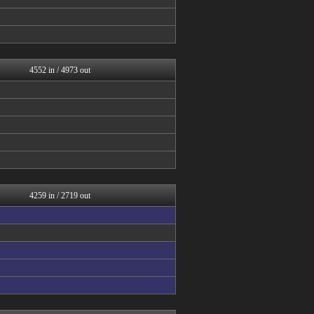
ミニゴブ速報 ～グラブルま...
ゆるゲーマー遅報
あ艦これ ～艦隊これくしょ...
Y速報
カンダタ速報
4552 in / 4973 out
ウマ娘うまぴょい速報
げぇ速
スターライト速報 -遊戯王...
原神速報 | GENSHI...
城プロRE速報 -城プロR...
遊戯王マスターデュエルまと...
ウマ娘まとめ速報うまろぐ
ゆるゲーマー遅報
スターライト速報 -遊戯王...
Y速報
4259 in / 2719 out
カンダタ速報
ウマ娘うまぴょい速報
カンダタ速報
げぇ速
原神速報 | GENSHI...
スターライト速報 -遊戯王...
ゲーム魔人
ウマ娘まとめ超速報！
ウマ娘まとめ速報うまろぐ
ゆるゲーマー遅報