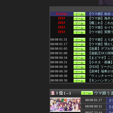
PickUp!
【ウマ娘】似合
ｵﾇﾇﾒ
【ウマ娘】海外
ｵﾇﾇﾒ
【艦これ】これが
ｵﾇﾇﾒ
【ウマ娘】セイ
ｵﾇﾇﾒ
【ウマ娘】実際
08/08 01:31
【ウマ娘】とりあ
08/08 01:17
【ウマ娘】懐か
08/08 01:05
【急募】デブが
08/08 01:00
【遊戯王OCG情報】
08/08 00:34
【まどマギ】こ
08/08 00:31
【小ネタ・画像】
08/08 00:30
【FEH】リーク
08/08 00:30
【原神】瑞希がポ
08/08 00:30
『ウィッチャー
08/08 00:30
【モンハンサンブ
08/08 00:25
「ガンダムW」
08/08 00:12
【FF14】ケテ
1 位 (→)
ウマ娘う
08/08 00:06
【ウマ娘】海外の
08/08 00:02
switch2版『L
08/08 01:17
【
08/08 00:01
【ウマ娘】南武
08/08 00:31
【
08/08 00:00
【ウマ娘】ジェン
08/08 00:00
【遊戯王情報】Yu-Gi
08/07 23:44