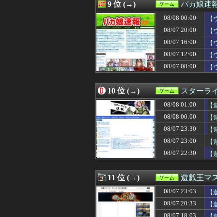
08/07 18:32
PS5/Switch
9 位 (→)
パカ娘速
08/07 18:30
【FEH】闘技
08/08 00:00
08/07 18:30
【ウマ娘】水着
【
08/07 18:30
【ウマ娘】マン
08/07 20:00
【
08/07 18:30
Switch2版F
08/07 16:00
【
08/07 18:30
【モンハンワイル
08/07 18:25
【悲報】Steam
08/07 12:00
【
08/07 18:12
ポケモン30周年
08/07 08:00
【
08/07 18:05
「最初にステー
08/07 18:03
【遊戯王】新規
08/07 18:02
【！？】ロックスター
10 位 (→)
スターライ
08/07 18:01
【ウマ娘】スズ
08/08 01:00
【
08/07 18:01
『DEAD OR ALI
08/07 18:01
【ウマ娘】つい
08/08 00:00
【遊
08/07 18:00
おまえらがゲー
ス
08/07 23:30
【
08/07 18:00
PC版サイレント
08/07 18:00
08/07 23:00
【艦これ】けーか
【
08/07 18:00
【東方】化け狸に
08/07 22:30
【
08/07 18:00
『スプラトゥーン
08/07 17:50
【艦これ】夏コ
08/07 17:05
【初週売上】『テニ
11 位 (→)
遊戯王マ
08/07 17:02
コエテク「500
08/07 23:03
【
08/07 17:00
【艦これ】実際
08/07 17:00
【艦これ】Vaut
08/07 20:33
【
08/07 16:47
【悲報】麻酔銃
08/07 18:03
【