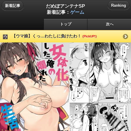
だめぽアンテナSP
Ranking
新着記事
新着記事：
ゲーム
トップ
次へ
【ウマ娘】くっ…わたしに負けたわ！
(PickUP!)