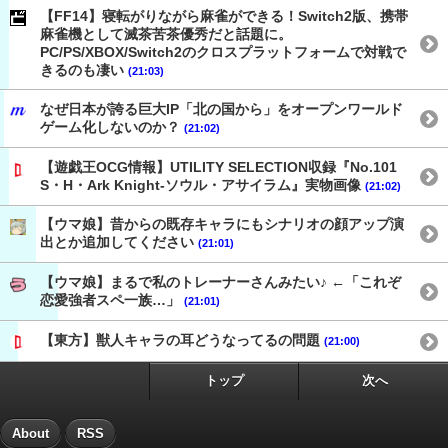
【FF14】寝転がりながら麻雀ができる！Switch2版、携帯
麻雀機として滅茶苦茶優秀だと話題に。
PC/PS/XBOX/Switch2のクロスプラットフォームで対戦で
きるのも凄い
(21:03)
なぜ日本が誇る巨大IP「北の国から」をオープンワールド
ゲーム化しないのか？
(21:02)
【遊戯王OCG情報】UTILITY SELECTION収録『No.101
S・H・Ark Knight-ソウル・アサイラム』実物画像
(21:02)
【ウマ娘】昔からの既存キャラにもシナリオの顔アップ演
出とか追加してください
(21:01)
【ウマ娘】まるで私のトレーナーさんみたい♪ ←「これぞ
恋愛強者スペ一族…」
(21:01)
【東方】獣人キャラの耳どうなってるの問題
(21:00)
トップ
次へ
About
RSS