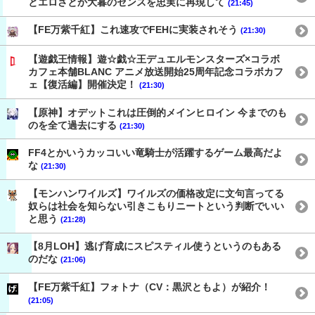
とエロさとか大暮のセンスを忠実に再現して
(21:45)
【FE万紫千紅】これ速攻でFEHに実装されそう
(21:30)
【遊戯王情報】遊☆戯☆王デュエルモンスターズ×コラボ
カフェ本舗BLANC アニメ放送開始25周年記念コラボカフ
ェ【復活編】開催決定！
(21:30)
【原神】オデットこれは圧倒的メインヒロイン 今までのも
のを全て過去にする
(21:30)
FF4とかいうカッコいい竜騎士が活躍するゲーム最高だよ
な
(21:30)
【モンハンワイルズ】ワイルズの価格改定に文句言ってる
奴らは社会を知らない引きこもりニートという判断でいい
と思う
(21:28)
【8月LOH】逃げ育成にスピスティル使うというのもある
のだな
(21:06)
【FE万紫千紅】フォトナ（CV：黒沢ともよ）が紹介！
(21:05)