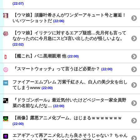
(22:07)
【ウマ娘】須藤叶希さんがワンダーアキュート号と邂逅！
いいツーショットだ
(22:06)
【ウマ娘】イリテツに対するエアプ疑惑…先月何も言って
なかったのに今月急にスピ3言い出したのが怪しいよな。
(22:02)
【艦これ】バニ黒潮親潮 他
(22:00)
『スマートウォッチ』って言うほど必要か？
(22:00)
ファイアーエムブレム 万紫千紅さん、白人の美少女を出し
てしまうwww
(22:00)
『ドラゴンボール』最近気付いたけどベジータ一家全員野
菜の名前なんだな…
(22:00)
【画像】露悪アニメ化ブーム、はじまるｗｗｗｗｗｗｗ
(22:00)
エアギアって再アニメ化したら良さそうじゃない？ ちゃん