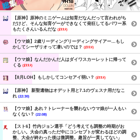
【原神】原神のミニゲームは知育だなんだって言われがち
だけど、そんな知育ゲーができなくて発狂してるパワー系
もたくさんいるんだな
(ｵﾇﾇﾒ)
【ウマ娘】2歳リーディングリーディングサイアー…もし
かしてシーザリオって凄いのでは？
(ｵﾇﾇﾒ)
【ウマ娘】なんだかんだ人はダイワスカーレットに帰って
くる
(ｵﾇﾇﾒ)
【8月LOH】もしかしてコンセアイ弱い？
(ｵﾇﾇﾒ)
【原神】 新聖遺物はオデット用と7.1のヴェスナ用だなこ
れ
(22:30)
【ウマ娘】あれ？トレーナーを襲わないウマ娘が一人もい
なくない？
(22:08)
【スト6】竹内ジョン選手「どう考えても調整の時期がお
かしい。大会の真っただ中にコンセプトが変わるほどの調
整、大会が終わった後は微調整。趣旨が一貫してない」