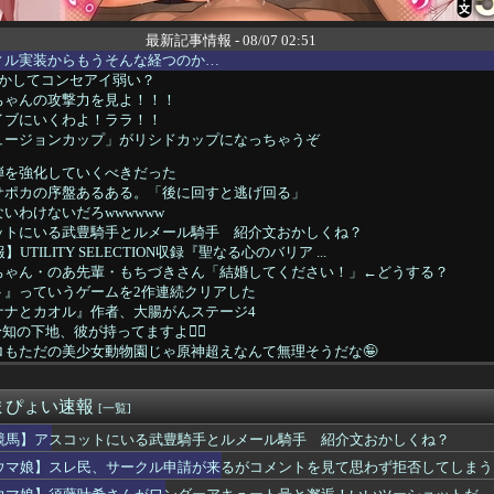
最新記事情報 - 08/07 02:51
ィル実装からもうそんな経つのか…
しかしてコンセアイ弱い？
ちゃんの攻撃力を見よ！！！
イブにいくわよ！ララ！！
ュージョンカップ」がリシドカップになっちゃうぞ
弾を強化していくべきだった
サポカの序盤あるある。「後に回すと逃げ回る」
いわけないだろwwwwww
ットにいる武豊騎手とルメール騎手 紹介文おかしくね？
UTILITY SELECTION収録『聖なる心のバリア ...
ちゃん・のあ先輩・もちづきさん「結婚してください！」←どうする？
ト』っていうゲームを2作連続クリアした
ナナとカオル』作者、大腸がんステージ4
知の下地、彼が持ってますよ👍🏻
ロもただの美少女動物園じゃ原神超えなんて無理そうだな🤪
ズ】ワイルズ買っといてまだ自分を健常者だと思ってるのヤバすぎだ...
ークタワー魔の塔Nで「床トラップや生き急いでダッシュするソロが...
まぴょい速報
プものの9割は物語開始時点が既にn周目だったって仕掛けがあるよ...
[一覧]
なんて10秒で済むのにそれを面倒くさいとかDL版選ぶ理由だわと...
競馬】アスコットにいる武豊騎手とルメール騎手 紹介文おかしくね？
の胸を主張してトレーナーに迫るルラち
ウマ娘】スレ民、サークル申請が来るがコメントを見て思わず拒否してしまう
報）ナイスネイチャ、討ち取られる
ンドレスラグナロクでも周りから塩対応されてた可哀想なボス