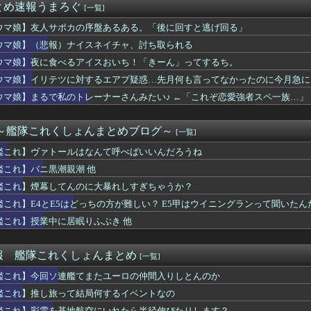
とめ速報うまろぐ
[一覧]
叶希さんがワンダーアキュート号と邂逅！いいツーショットだ
ツに対するエアプ疑惑…先月何も言ってなかったのに今月急にスピ3...
ウマ娘】友人サポカの序盤あるある。「後に回すと逃げ回る」
でSwitch 2買ったけど一切使ってない。ワイだけ？
ウマ娘】（悲報）ナイスネイチャ、討ち取られる
潮親潮 他
ッチ』って言うほど必要か？
ウマ娘】夜に食べるアイスおいち！「きーん」ってするち。
レム 万紫千紅さん、白人の美少女を出してしまうwww
ウマ娘】イリテツに対するエアプ疑惑…先月何も言ってなかったのに今月急に
ル』最近気付いたけどベジータ一家全員野菜の名前なんだな…
ウマ娘】まるで私のトレーナーさんみたい♪ ←「これぞ恋愛強者スペ一族…」
ニメ化ブーム、はじまるｗｗｗｗｗｗｗ
ニメ化したら良さそうじゃない？ ちゃんとエロさとか大暮のセンス...
これ速攻でFEHに実装されそう
 ～艦隊これくしょんまとめブログ～
[一覧]
☆戯☆王デュエルモンスターズ×コラボカフェ本舗BLANC アニ...
トこれは圧倒的メインヒロイン 今までのものを全て過去にする
艦これ】ヴァトールはなんて呼べばいいんだろうね
ッコいい竜騎士が活躍するゲーム最高だよな
艦これ】バニ黒潮親潮 他
ズ】ワイルズの価格改定に文句言ってる奴らは社会を知らない引きこ...
げ育成にスピスティル使うというのもあるのだな
艦これ】煙幕してんのに大暴れしすぎちゃうか？
フォトナ（CV：黒沢ともよ）が紹介！
艦これ】E4とE5はどっちの方が難しい？ E5甲はウイニングランって聞いたん
りながら麻雀ができる！Switch2版、携帯麻雀機として滅茶...
艦これ】授業中に居眠りふぶき 他
巨大IP「北の国から」をオープンワールドゲーム化しないのか？
TILITY SELECTION収録『No.101 S・...
らの既存キャラにもシナリオの顔アップ演出とか追加してください
報 艦隊これくしょんまとめ
[一覧]
で私のトレーナーさんみたい♪ ←「これぞ恋愛強者スペ一族…」
ャラの耳どうなってるの問題
艦これ】今回ソ連艦てまたユーロの仲間入りしとんのか
h2、499ドルでも安い800ドル超えるかも。PS5は直近...
艦これ】推し旅って結局何するイベントなの
週選別しないといけないアーティファクトの数がまた増えた…
艦これ】彩雲を基地航空にいれたら半径伸びたりします？