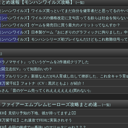
帝国ホテルですが、投稿後すぐ帝国ホテルから連絡があり・・・・・
まとめ速報【モンハンワイルズ攻略】
[一覧]
ルにモラが無い モラっていくら常に所持しておくべき？
モンハンワイルズ】ワイルズ買っといてまだ自分を健常者だと思ってるのヤバす
】今のところこのリシテアみたいなデカパイ籠手使いが一番見た目好み
ズ】モンハンシリーズ初プレイなんだけどもこれ救難信号って好きな...
モンハンワイルズ】ワイルズの価格改定に文句言ってる奴らは社会を知らない
ニメ化ブーム、はじまるｗｗｗ
モンハンワイルズ】ゲームを発売日に買う最大のメリットってなんすか？
】道中の懲罰房にいたミコッテやララフェル女性たちをヒカセンが助...
モンハンワイルズ】日本製ゲーム『おにぎりのグラフィックに拘りました』中
バは本当にタクトちゃん来るの？
天使」ってこんなに安く組めるの！？
モンハンワイルズ】モンハンシリーズ初プレイなんだけどもこれ救難信号って
にはジョーダンについて語ろう
ワイヤレスコントローラー「アイコン ブルー スペシャルエディ...
]
パラノマサイト』っていうゲームを2作連続クリアした
太閤立志伝V』って知面白いの？
グラブルリリンク』新規なんだが6人育成し出して挫折した、これ全キャラ育
FE万紫千紅】フォトナ（CV：黒沢ともよ）が紹介！
っさん「昔のゲーム売ってくれええええええ(買わない)」
. - ファイアーエムブレムヒーローズ攻略まとめ速...
[一覧]
FEH】見切り予知の下地、彼が持ってますよ👍🏻
FE万紫千紅】これ速攻でFEHに実装されそう
FEH】今回の錬成で一番強いのマリータじゃね？？？