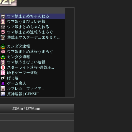
ウマ娘まとめちゃんねる
ウマ娘うまぴょい速報
ウマ娘まとめちゃんねる
ウマ娘まとめ速報うまろぐ
遊戯王マスターデュエルまと...
カンダタ速報
ウマ娘まとめ速報うまろぐ
カンダタ速報
ウマ娘うまぴょい速報
スターライト速報 -遊戯王...
ゆるゲーマー遅報
げぇ速
ゲーム魔人
ルフレch. - ファイア...
原神速報 | GENSHI...
モンハンまとめ速報【モンハ...
馬鳥速報
5308 in / 13793 out
まどドラまとめ速報 魔法少...
mutyunのゲーム+αブ...
うまぴょいチャンネル -ウ...
ウマ娘まとめ速報うまろぐ
ミニゴブ速報 ～グラブルま...