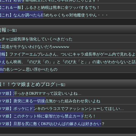
してんのに大暴れしすぎちゃうか？
ィアが廃止されれば、ゲームはただ消費されるものになってしまう」
艦これ＆一般】ふるさと納税は熊本に全ツッパするでち！
タはなぜエナジードリンク飲んでるアピールするんや
艦これ】なんか調べたらE5めちゃくちゃ対地艦使うやん・・・
Nで見つけた一定の人にバカ刺さりそうなオモチャがコチラｗｗｗｗ...
ャドール」の事故率高すぎて草
of Reincarnationは皆様からのご意見を真摯...
速報
[一覧]
易度ゲーはやる気が出ない（皆がやってるゲームじゃないと達成感が...
ーム売ってくれええええええ(買わない)」
ムチャは繰気弾を強化していくべきだった
、499ドルでも安い800ドル超えるかも。PS5は直近での...
木花道がモテないわけないだろwwwwww
 WORLD』制作チームがロードマップ公開、無料の新規コース・...
朗報】ファイアーエムブレムさん、ついにキャラ成長率がゲーム内で見れるよ
んな挙動するスティル作りたいな
画ゼオライマー』さん、たった2回のスパロボ参戦で大人気ロボ作品...
ラえもん映画、『のび太「の」』と『のび太「と」』の違いがわからないと話
ぶるっ！3150話 たぬき達と戦うアポロニアとシス
F10の名シーン←思い浮かべたもの
に来る一切接点無かった組み合わせ良いよね
そういや何が女神で転生なのか全く気にしないでプレイしてた『真・...
デュエル情報】君臨のヘッドライナーに「捕らわれの竜姫」、「魔導...
報！！ウマ娘まとめブログ
[一覧]
改めて思うけど突然変異かってくらいメインストーリーがめちゃくち...
h2版『モンハンワイルズ』はDLSS込みで最大1440p動...
ウマ娘】汗っかきDKPIママって設定いいよね…
しの全力受け止めて♡ ←「またへんないきものがふえてる…」
ウマ娘】唐突に来る一切接点無かった組み合わせ良いよね
ラン8位wwwwww
ウマ娘】ポッケにドンキのペラコスでファッションショーしてほしい…
錬成で一番強いのマリータじゃね？？？
ルズ】ゲームを発売日に買う最大のメリットってなんすか？
ウマ娘】このチケット特に叡智だから禁止カードだろ！
ユニとゼファーは作者がキャラエミュできないせいで二次創作少ない
ウマ娘】旦那を尻に敷くDKPIおひんばの嫁さんは好きかい？
ムとソウルライク系ってどっちが面白いと思う？
デュエル情報】君臨のヘッドライナーに「サンダービート・クラッシ...