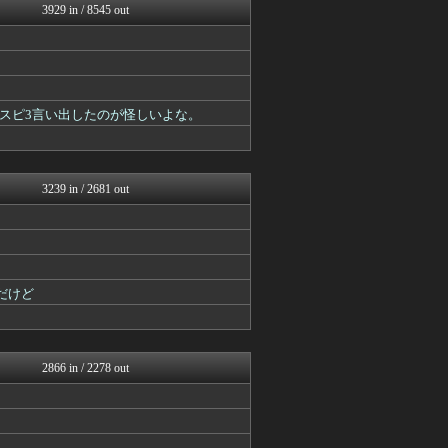
3929 in / 8545 out
ウマ娘うまぴょい速報
ウマ娘まとめ速報うまろぐ
mutyunのゲーム+αブ...
あ艦これ ～艦隊これくしょ...
ゆるゲーマー遅報
Y速報
スピ3言い出したのが怪しいよな。
けおけお速報
カンダタ速報
ゲーム魔人
ルフレch. - ファイア...
3239 in / 2681 out
スターライト速報 -遊戯王...
原神速報 | GENSHI...
カンダタ速報
モンハンまとめ速報【モンハ...
ウマ娘うまぴょい速報
げぇ速
だけど
馬鳥速報
mutyunのゲーム+αブ...
スターライト速報 -遊戯王...
うまぴょいチャンネル -ウ...
2866 in / 2278 out
ウマ娘まとめ速報うまろぐ
2ch東方スレ観測所
Y速報
ミニゴブ速報 ～グラブルま...