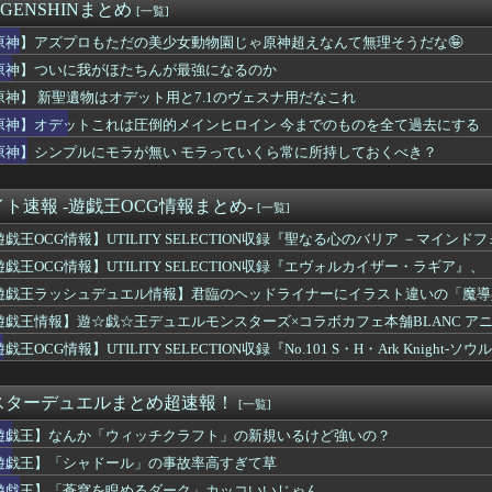
ソ連艦てまたユーロの仲間入りしとんのか
 GENSHINまとめ
[一覧]
秘宝伝説』とかいう過大評価ゲーム
E5はどっちの方が難しい？ E5甲はウイニングランって聞いたん...
原神】アズプロもただの美少女動物園じゃ原神超えなんて無理そうだな🤪
わの説明をするもド下手くそな私と正論な友人がコチラ・・・・・
原神】ついに我がほたちんが最強になるのか
8年熊本地震」への支援として、義援金3000万円の寄付を発表。...
原神】 新聖遺物はオデット用と7.1のヴェスナ用だなこれ
レ、月収1億円ｗｗｗそりゃ外出るのにボディガードつけるわ…
オン、このソース食べても大丈夫なやつ？
原神】オデットこれは圧倒的メインヒロイン 今までのものを全て過去にする
んという言葉が似合うウマ娘
原神】シンプルにモラが無い モラっていくら常に所持しておくべき？
英雄「双界マルス・ルキナ」「魔器ルフレ女」「クロム」「シーダ」...
ズ】日本製ゲーム『おにぎりのグラフィックに拘りました』中国ゲー...
日に「Switch2版でコンテンツ内でデータロードに時間を要...
ト速報 -遊戯王OCG情報まとめ-
[一覧]
アーエムブレム、ついにキャラ成長率がゲーム内で見れるようになる
遊戯王OCG情報】UTILITY SELECTION収録『聖なる心のバリア －マイン
穹を睨めるダーク」カッコいいじゃん
ランダルってもしかして欠点がないのでは…？
遊戯王OCG情報】UTILITY SELECTION収録『エヴォルカイザー・ラギ
サバイバルホラー『ザ・ナイン・チャーネル ー第九納骨室ー』PS...
物画像
遊戯王ラッシュデュエル情報】君臨のヘッドライナーにイラスト違いの「魔導
の炎がファイヤーしてそうなスティルインラブ（セーラーマーズ衣装...
」が収録決定！
F WORLD』、改善に向けてアプデ計画公表
遊戯王情報】遊☆戯☆王デュエルモンスターズ×コラボカフェ本舗BLANC ア
なのGOLF WORLD』、改善に向けてアプデ計画公表
】開催決定！
戯王OCG情報】UTILITY SELECTION収録『No.101 S・H・Ark Knigh
に居眠りふぶき 他
旅って結局何するイベントなの
スターデュエルまとめ超速報！
[一覧]
暗転演出で難しいと言われていたSwitch2版のWoL討滅戦...
遊戯王】なんか「ウィッチクラフト」の新規いるけど強いの？
UTILITY SELECTION収録『海晶乙女コーラルア...
演ツアー、キャンセルが出たので２次募集開始！サンタアニタパーク...
遊戯王】「シャドール」の事故率高すぎて草
ス』って何が強いんや・・・？
遊戯王】「蒼穹を睨めるダーク」カッコいいじゃん