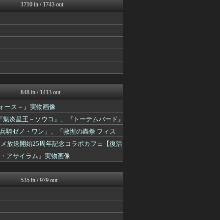
艦これ速報 艦隊これくしょ...
1710 in / 1743 out
ゆるゲーマー遅報
あ艦これ ～艦隊これくしょ...
スマブラ屋さん | スマブ...
馬鳥速報
ゲーム魔人
ウマ娘うまぴょい速報
ゴルシch.｜ウマ娘まとめ...
ルフレch. - ファイア...
モンハンまとめ速報【モンハ...
馬鳥速報
848 in / 1413 out
げぇ速
ドフォース－』実物画像
遊戯王マスターデュエルまと...
うまぴょいチャンネル -ウ...
ア』、『魁炎星王－ソウコ』、『トーテムバード』
PlaySphere | ...
兵騎ゼノ・ワン」、「救惺の轟拳 フィス
ウマ娘まとめ速報うまろぐ
ゆるゲーマー遅報
ニメ放送開始25周年記念コラボカフェ【復活
Y速報
t-ソウル・アサイラム』実物画像
あ艦これ ～艦隊これくしょ...
艦これ速報 艦隊これくしょ...
2ch東方スレ観測所
535 in / 979 out
馬鳥速報
スターライト速報 -遊戯王...
ウマ娘うまぴょい速報
げぇ速