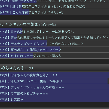
ウマ娘】須藤叶希さんがワンダーアキュート号と邂逅！いいツーショットだ
きDKPIママって設定いいよね…
8月LOH】逃げ育成にスピスティル使うというのもあるのだな
トールはなんて呼べばいいんだろうね
倫理観無くせば普通に作れるんか？
8月LOH】こんな挙動するスティル作りたいな
UTILITY SELECTION収録『エヴォルカイザー・...
1600万人が引退・・・
チャンネル -ウマ娘まとめ-
[一覧]
ーエムブレムさん、ついにキャラ成長率がゲーム内で見れるようにな...
』って知面白いの？
ウマ娘】自分の胸を主張してトレーナーに迫るルラち
民、サークル申請が来るがコメントを見て思わず拒否してしまう
ウマ娘】昔からの既存キャラにもシナリオの顔アップ演出とか追加してくださ
我がほたちんが最強になるのか
の新トレーラー、ネトフリ独占(6時間先行)ｗｗｗ
ウマ娘】デュランダルってもしかして欠点がないのでは…？
か「ウィッチクラフト」の新規いるけど強いの？
ウマ娘】夏の暑さにも元気なアーモンドッグ
ー」とかいうかつて有能クリエイターを続々と輩出した謎の界隈ww...
ウマ娘】たまにはジョーダンについて語ろう
食べるアイスおいち！「きーん」ってするち。
』にありがちな事
戸を見ながら)
とめちゃんねる
[一覧]
死亡説が本当にそうなのかで揉める話題になってるのを知って驚いて...
「迷彩服って効果ないだろ」 それではこちらをごらんください
ウマ娘】セイちゃんの攻撃力を見よ！！！
デュエル情報】君臨のヘッドライナーにイラスト違いの「魔導兵騎ゼ...
競馬】アイビスSD、レコード更新 24年ぶり
、『のび太「の」』と『のび太「と」』の違いがわからないと話題に
ン←思い浮かべたもの
ウマ娘】フサイチパンドラちゃんの水着ｗｗｗ
ク』新規なんだが6人育成し出して挫折した、これ全キャラ育成する...
ウマ娘】ウマ娘の水着ガチャｗｗｗ
物はオデット用と7.1のヴェスナ用だなこれ
ウマ娘】むほほｗ
『30,606台』PS5『10,107台』スプラトゥーン...
？トレーナーを襲わないウマ娘が一人もいなくない？
ョン選手「どう考えても調整の時期がおかしい。大会の真っただ中に...