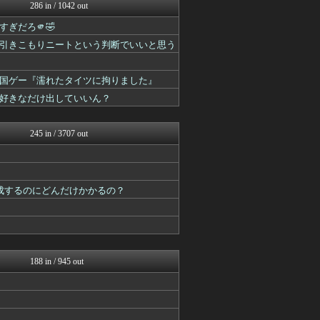
スマブラ屋さん | スマブ...
286 in / 1042 out
原神速報 | GENSHI...
ぎだろ🫵🤣
ルフレch. - ファイア...
モンハンまとめ速報【モンハ...
引きこもりニートという判断でいいと思う
ゲーム魔人
馬鳥速報
国ゲー『濡れたタイツに拘りました』
ウマ娘まとめ超速報！
遊戯王マスターデュエルまと...
好きなだけ出していいん？
うまぴょいチャンネル -ウ...
PlaySphere | ...
245 in / 3707 out
成するのにどんだけかかるの？
188 in / 945 out