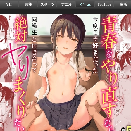
VIP
芸能
スポーツ
アニ漫
ゲーム
YouTube
生活