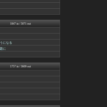
あ艦これ ～艦隊これくしょ...
ゆるゲーマー遅報
カンダタ速報
スマブラ屋さん | スマブ...
遊戯王マスターデュエルまと...
mutyunのゲーム+αブ...
1847 in / 5071 out
ゲーム魔人
げぇ速
mutyunのゲーム+αブ...
PlaySphere | ...
うになる
ウマ娘うまぴょい速報
ゆるゲーマー遅報
題に
ミニゴブ速報 ～グラブルま...
パカ娘速報！！ウマ娘まとめ...
けおけお速報
スターライト速報 -遊戯王...
1757 in / 3609 out
アルセウス速報＠ポケモンま...
mutyunのゲーム+αブ...
ウマ娘まとめ速報うまろぐ
Y速報
ルフレch. - ファイア...
モンハンまとめ速報【モンハ...
ウマ娘まとめ超速報！
げぇ速
スターライト速報 -遊戯王...