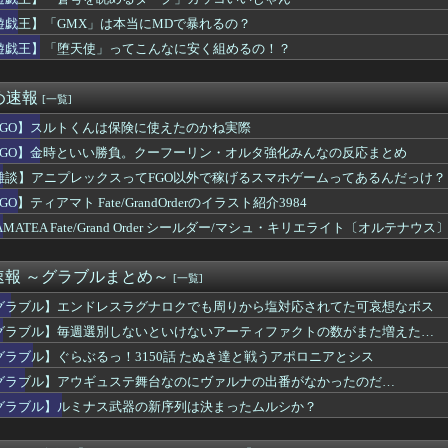
ら提督に着任するなら皆吹雪初期艦なんだろうか
を基地航空にいれたら半径伸びたりします？
遊戯王】「GMX」は本当にMDで暴れるの？
さん、左目のコンタクトが曇ってしまったため急遽ステージ上で洗う...
遊戯王】「堕天使」ってこんなに安く組めるの！？
レ卒業のカプコン、スト6に可愛すぎるフィリピン人キャラ実装！
ち、新人が来た時にやることは先ずパンレスだ。
クマシンで山道を駆け上がるヒルクライムレース『Classic...
め速報
[一覧]
itch2版、40fpsと判明
FGO】スルトくんは保険に使えたのかね実際
い家族が生えてくる可能性は全然あるからな
ケにドンキのペラコスでファッションショーしてほしい…
FGO】金時といい勝負。クーフーリン・オルタ強化みんなの反応まとめ
』買おうか迷ってるけどボリュームはどんなもんなんだろう？
雑談】アニプレックスってFGO以外で稼げるスマホゲームってあるんだっけ？
X」は本当にMDで暴れるの？
舗経営のローグライクアクションRPG続編『Moonlight...
GO】ティアマト Fate/GrandOrderのイラスト紹介3984
暑さにも元気なアーモンドッグ
AMATEA Fate/Grand Order シールダー/マシュ・キリエライト〔オルテ
】ふるさと納税は熊本に全ツッパするでち！
付開始
ギャザリングが日本で流行らなかった理由ってなんなの？
型「ブレイドバン」のエレゼン女性が美しすぎると話題に
速報 ～グラブルまとめ～
[一覧]
ナメられてるこいしちゃん可愛いよね
グラブル】エンドレスラグナロクでも周りから塩対応されてた可哀想なボス
くんは保険に使えたのかね実際
ルサイユリゾートファームにローズキングダムのパネルが到着
グラブル】毎週選別しないといけないアーティファクトの数がまた増えた…
イブ新作ソシャゲ、またえちえち水着ガチャｗｗ
グラブル】ぐらぶるっ！3150話 たぬき達と戦うアポロニアとシス
ィチョーク。食うところが全然ねえ…！
グラブル】アウギュステ舞台なのにヴァルナの出番がなかったのだ…
リリィも顔の上半分無かったけど、これって何かの伏線だったりする...
といい勝負。クーフーリン・オルタ強化みんなの反応まとめ
グラブル】ルミナス武器の新序列は決まったムルシか？
シューティングゲーム 『超翼戦騎エスティーク』8/6本日リリ...
いう可愛さとかっこよさを兼ね備えたやつ