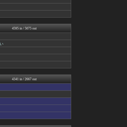
パカ娘速報！！ウマ娘まとめ...
あ艦これ ～艦隊これくしょ...
ゆるゲーマー遅報
スターライト速報 -遊戯王...
Y速報
4595 in / 5075 out
カンダタ速報
げぇ速
ウマ娘うまぴょい速報
い
原神速報 | GENSHI...
ゲーム魔人
遊戯王マスターデュエルまと...
mutyunのゲーム+αブ...
ウマ娘まとめ速報うまろぐ
ゆるゲーマー遅報
城プロRE速報 -城プロR...
4341 in / 2667 out
アルセウス速報＠ポケモンま...
Y速報
スターライト速報 -遊戯王...
カンダタ速報
カンダタ速報
げぇ速
原神速報 | GENSHI...
mutyunのゲーム+αブ...
ウマ娘まとめ超速報！
チゲ速