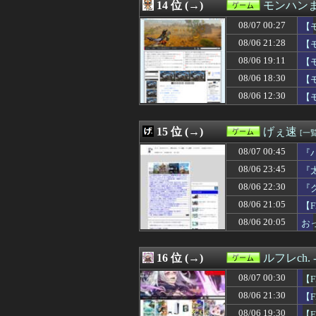
08/06 12:47
14 位 (→)
卒制で作った旧
モンハン
08/06 12:30
【原神】シンプ
08/07 00:27
【
08/06 12:30
【FE万紫千紅
08/06 12:30
08/06 21:28
【モンハンワイル
【
08/06 12:25
【画像】露悪ア
08/06 19:11
【
08/06 12:19
【FF14怪談話
08/06 18:30
【
08/06 12:08
【ウマ娘】ハフ
08/06 12:03
【遊戯王】「堕
08/06 12:30
【
08/06 12:01
【ウマ娘】たま
08/06 12:01
DualSense
15 位 (→)
げぇ速
[一覧
08/07 00:45
『
08/06 23:45
『
08/06 22:30
『
08/06 21:05
【
08/06 20:05
お
16 位 (→)
ルフレch
08/07 00:30
【
08/06 21:30
【
08/06 19:30
【