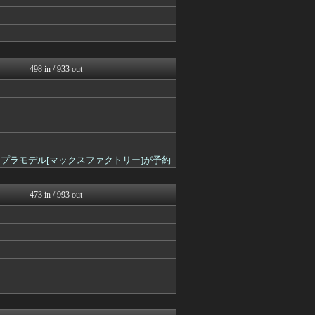
あ艦これ ～艦隊これくしょ...
艦これ速報 艦隊これくしょ...
スマブラ屋さん | スマブ...
ゲーム魔人
ウマ娘まとめ速報うまろぐ
PlaySphere | ...
498 in / 933 out
Y速報
ウマ娘まとめ超速報！
パカ娘速報！！ウマ娘まとめ...
けおけお速報
遊戯王マスターデュエルまと...
PlaySphere | ...
うまぴょいチャンネル -ウ...
ナウス〕プラモデル[マックスファクトリー]が予約
艦これ速報 艦隊これくしょ...
Y速報
馬鳥速報
473 in / 993 out
2ch東方スレ観測所
FGOまとめ速報
ウマ娘うまぴょい速報
ゲーム魔人
けおけお速報
まどドラまとめ速報 魔法少...
FGOまとめ速報
PlaySphere | ...
アルセウス速報＠ポケモンま...