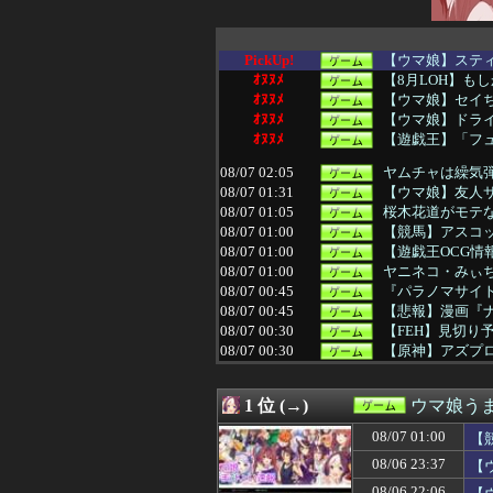
PickUp!
【ウマ娘】ステ
ｵﾇﾇﾒ
【8月LOH】も
ｵﾇﾇﾒ
【ウマ娘】セイ
ｵﾇﾇﾒ
【ウマ娘】ドラ
ｵﾇﾇﾒ
【遊戯王】「フ
08/07 02:05
ヤムチャは繰気
08/07 01:31
【ウマ娘】友人
08/07 01:05
桜木花道がモテな
08/07 01:00
【競馬】アスコ
08/07 01:00
【遊戯王OCG情報】
08/07 01:00
ヤニネコ・みぃ
08/07 00:45
『パラノマサイ
08/07 00:45
【悲報】漫画『
08/07 00:30
【FEH】見切り予
08/07 00:30
【原神】アズプ
08/07 00:27
【モンハンワイル
08/07 00:09
【FF14】フォ
1 位 (→)
ウマ娘う
08/07 00:04
【まどマギ】ルー
08/07 00:02
ソフトの入れ替え
08/07 01:00
【
08/07 00:01
【ウマ娘】自分
08/06 23:37
【
08/07 00:01
【ウマ娘】（悲
08/07 00:00
【グラブル】エ
08/06 22:06