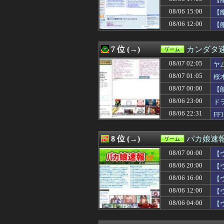
08/06 21:00
【艦これ】煙幕
08/06 21:00
ゲオ「物理メデ
08/06 15:00
【
08/06 21:00
大学生のキモオ
08/06 12:00
【
08/06 20:47
【衝撃】SHIE
08/06 20:33
【遊戯王】「シ
08/06 20:32
ゲーフリ「Beast 
7 位 (→)
カンダタ
08/06 20:25
フロム以外の高難
08/06 20:05
08/07 02:05
おっさん「昔のゲ
ヤ
08/06 20:02
多根「Switch2
08/07 01:05
桜
08/06 20:01
『みんなのゴルフ
08/07 00:00
【
08/06 20:01
【8月LOH】こ
08/06 20:00
【朗報】『冥王計
08/06 23:00
ド
08/06 20:00
【グラブル】ぐら
08/06 22:31
F
08/06 20:00
【ウマ娘】唐突
08/06 20:00
『真・女神転生』
08/06 20:00
【遊戯王ラッシュ
8 位 (→)
パカ娘速
08/06 19:35
【ポケモンSV】
08/07 00:00
08/06 19:32
メディア「Switc
【
08/06 19:31
【ウマ娘】わた
08/06 20:00
【
08/06 19:30
FE万紫千紅、アマ
08/06 16:00
【
08/06 19:30
【FEH】今回の
08/06 19:11
【モンハンワイ
08/06 12:00
【
08/06 19:08
【ウマ娘】ネオ
08/06 04:00
【
08/06 19:05
DMC風のゲー
08/06 19:05
【遊戯王ラッシュ