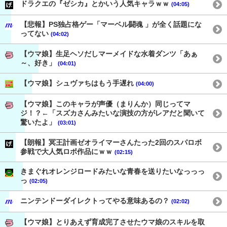
ドラクエの『ゼシカ』とかいう人気キャラｗｗ
(04:05)
【悲報】PS独占格ゲー「マーベル闘魂 」が全く話題にな
ってない
(04:02)
【ウマ娘】生足ヘソだしマーメイドな水着ダンツ「あぁ
～、好き」
(04:01)
【ウマ娘】シュヴァちはもう手遅れ
(04:00)
【ウマ娘】このキャラが声優（まりんか）同じってマ
ジ！？←「スズカさんみたいな演技の方がレアだと聞いて
驚いたよ」
(03:01)
【朗報】冥王計画ゼオライマーさんたった2回のスパロボ
参戦で大人気ロボ作品にｗｗ
(02:15)
きまぐれオレンジロードみたいな青春を送りたいなっっっ
っ
(02:05)
ニンテンドーダイレクトってやる意味あるの？
(02:02)
【ウマ娘】とりあえず育成完了させたウマ娘のスキルを取