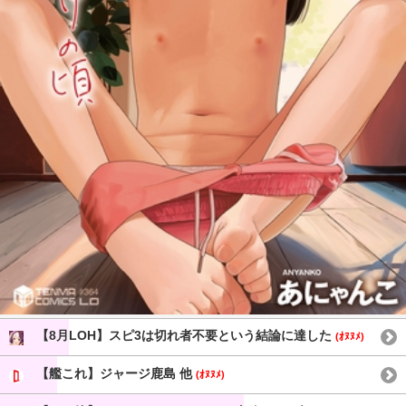
【8月LOH】スピ3は切れ者不要という結論に達した
(ｵﾇﾇﾒ)
【艦これ】ジャージ鹿島 他
(ｵﾇﾇﾒ)