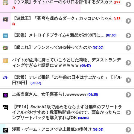
【ウマ娘】ライトハローのやり口を評価するダスカツ
(ｵﾇﾇ
ﾒ)
【遊戯王】「蒼穹を睨めるダーク」カッコいいじゃん
(ｵﾇﾇ
ﾒ)
【悲報】メトロイドプライム4 新品が2999円に…
(07:00)
【艦これ】フランスってSHS持ってたのか
(07:00)
バイトが佐川に持っていこうとした荷物、デスストランデ
ィングすぎると話題にｗｗｗｗｗｗ
(06:47)
【悲報】テレビ番組「15年前の日本はすごかった」【ドル
円75円】
(06:32)
上条当麻さん、女子寮暮らしwwwwww
(06:25)
【FF14】Switch2版で始めるならまずは無料のフリートラ
イアルがおすすめ！数百時間遊べるので、面白かったらコ
ンプリートパックを購入すればOK
(06:05)
漫画・ゲーム・アニメで史上最低の後付け
(06:05)