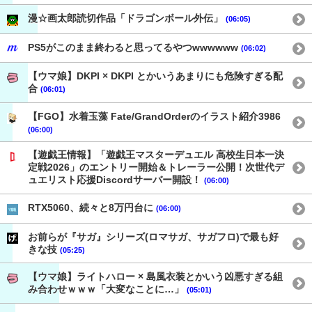
漫☆画太郎読切作品「ドラゴンボール外伝」
(06:05)
PS5がこのまま終わると思ってるやつwwwwww
(06:02)
【ウマ娘】DKPI × DKPI とかいうあまりにも危険すぎる配
合
(06:01)
【FGO】水着玉藻 Fate/GrandOrderのイラスト紹介3986
(06:00)
【遊戯王情報】「遊戯王マスターデュエル 高校生日本一決
定戦2026」のエントリー開始＆トレーラー公開！次世代デ
ュエリスト応援Discordサーバー開設！
(06:00)
RTX5060、続々と8万円台に
(06:00)
お前らが『サガ』シリーズ(ロマサガ、サガフロ)で最も好
きな技
(05:25)
【ウマ娘】ライトハロー × 島風衣装とかいう凶悪すぎる組
み合わせｗｗｗ「大変なことに…」
(05:01)