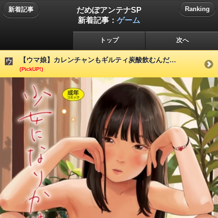
だめぽアンテナSP
Ranking
新着記事
新着記事：
ゲーム
トップ
次へ
【ウマ娘】カレンチャンもギルティ炭酸飲むんだ…
(PickUP!)