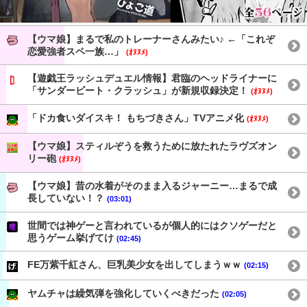
【ウマ娘】まるで私のトレーナーさんみたい♪ ←「これぞ
恋愛強者スペ一族…」
(ｵﾇﾇﾒ)
【遊戯王ラッシュデュエル情報】君臨のヘッドライナーに
「サンダービート・クラッシュ」が新規収録決定！
(ｵﾇﾇﾒ)
「ドカ食いダイスキ！ もちづきさん」TVアニメ化
(ｵﾇﾇﾒ)
【ウマ娘】スティルぞうを救うために放たれたラヴズオン
リー砲
(ｵﾇﾇﾒ)
【ウマ娘】昔の水着がそのまま入るジャーニー…まるで成
長していない！？
(03:01)
世間では神ゲーと言われているが個人的にはクソゲーだと
思うゲーム挙げてけ
(02:45)
FE万紫千紅さん、巨乳美少女を出してしまうｗｗ
(02:15)
ヤムチャは繰気弾を強化していくべきだった
(02:05)