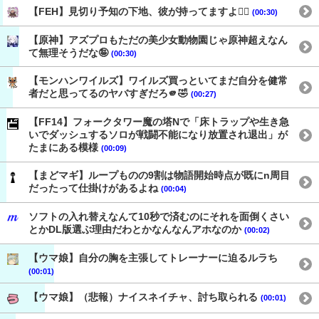
【FEH】見切り予知の下地、彼が持ってますよ👍🏻
(00:30)
【原神】アズプロもただの美少女動物園じゃ原神超えなん
て無理そうだな🤪
(00:30)
【モンハンワイルズ】ワイルズ買っといてまだ自分を健常
者だと思ってるのヤバすぎだろ🫵🤣
(00:27)
【FF14】フォークタワー魔の塔Nで「床トラップや生き急
いでダッシュするソロが戦闘不能になり放置され退出」が
たまにある模様
(00:09)
【まどマギ】ループものの9割は物語開始時点が既にn周目
だったって仕掛けがあるよね
(00:04)
ソフトの入れ替えなんて10秒で済むのにそれを面倒くさい
とかDL版選ぶ理由だわとかなんなんアホなのか
(00:02)
【ウマ娘】自分の胸を主張してトレーナーに迫るルラち
(00:01)
【ウマ娘】（悲報）ナイスネイチャ、討ち取られる
(00:01)