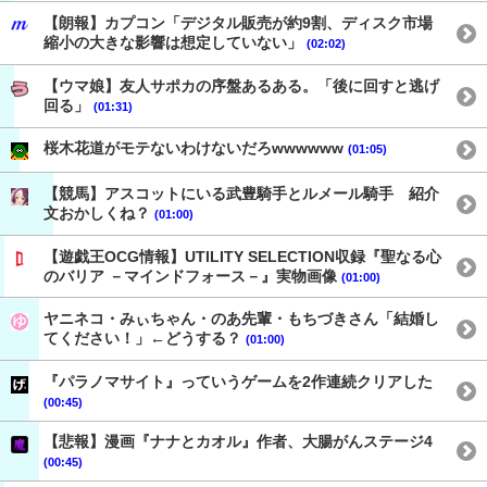
【朗報】カプコン「デジタル販売が約9割、ディスク市場
縮小の大きな影響は想定していない」
(02:02)
【ウマ娘】友人サポカの序盤あるある。「後に回すと逃げ
回る」
(01:31)
桜木花道がモテないわけないだろwwwwww
(01:05)
【競馬】アスコットにいる武豊騎手とルメール騎手 紹介
文おかしくね？
(01:00)
【遊戯王OCG情報】UTILITY SELECTION収録『聖なる心
のバリア －マインドフォース－』実物画像
(01:00)
ヤニネコ・みぃちゃん・のあ先輩・もちづきさん「結婚し
てください！」←どうする？
(01:00)
『パラノマサイト』っていうゲームを2作連続クリアした
(00:45)
【悲報】漫画『ナナとカオル』作者、大腸がんステージ4
(00:45)