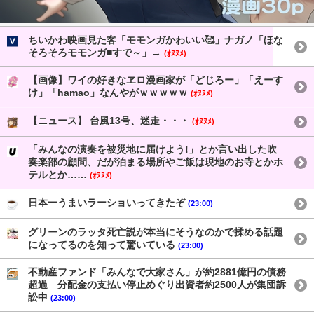
ちいかわ映画見た客「モモンガかわいい🥰」ナガノ「ほな
そろそろモモンガ■すで～」→
(ｵﾇﾇﾒ)
【画像】ワイの好きなヱロ漫画家が「どじろー」「えーす
け」「hamao」なんやがｗｗｗｗｗ
(ｵﾇﾇﾒ)
【ニュース】 台風13号、迷走・・・
(ｵﾇﾇﾒ)
「みんなの演奏を被災地に届けよう!」とか言い出した吹
奏楽部の顧問、だが泊まる場所やご飯は現地のお寺とかホ
テルとか……
(ｵﾇﾇﾒ)
日本一うまいラーショいってきたぞ
(23:00)
グリーンのラッタ死亡説が本当にそうなのかで揉める話題
になってるのを知って驚いている
(23:00)
不動産ファンド「みんなで大家さん」が約2881億円の債務
超過 分配金の支払い停止めぐり出資者約2500人が集団訴
訟中
(23:00)