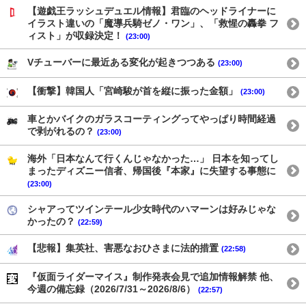
【遊戯王ラッシュデュエル情報】君臨のヘッドライナーに
イラスト違いの「魔導兵騎ゼノ・ワン」、「救惺の轟拳 フ
ィスト」が収録決定！
(23:00)
Vチューバーに最近ある変化が起きつつある
(23:00)
【衝撃】韓国人「宮崎駿が首を縦に振った金額」
(23:00)
車とかバイクのガラスコーティングってやっぱり時間経過
で剥がれるの？
(23:00)
海外「日本なんて行くんじゃなかった…」 日本を知ってし
まったディズニー信者、帰国後『本家』に失望する事態に
(23:00)
シャアってツインテール少女時代のハマーンは好みじゃな
かったの？
(22:59)
【悲報】集英社、害悪なおひさまに法的措置
(22:58)
『仮面ライダーマイス』制作発表会見で追加情報解禁 他、
今週の備忘録（2026/7/31～2026/8/6）
(22:57)