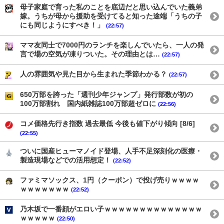
母子家庭で育った私のことを底辺だと思い込んでいた義弟
嫁。うちが母から援助を受けてると知った途端「うちの子
にも同じようにすべき！」
(22:57)
ママ友同士で7000円のランチを楽しんでいたら、一人の発
言で場の空気が凍りついた。その理由とは…
(22:57)
人の雰囲気や見た目から生まれた季節わかる？
(22:57)
650万部を誇った「週刊少年ジャンプ」発行部数が初の
100万部割れ 国内紙雑誌100万部超ゼロに
(22:56)
コメ価格先行き指数 過去最低 今後も値下がり傾向 [8/6]
(22:55)
ついに国産ヒューマノイド登場、人手不足深刻化の医療・
製造現場などでの活用想定！
(22:52)
ファミマソックス、1円（クーポン）で投げ売りｗｗｗｗ
ｗｗｗｗｗｗｗ
(22:52)
乃木坂で一番顔がエロい子ｗｗｗｗｗｗｗｗｗｗｗｗｗｗ
ｗｗｗｗｗ
(22:50)