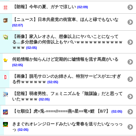
【朗報】今年の夏、ガチで涼しい
(02:09)
【ニュース】日本共産党の街宣車、ほんと碌でもないな
(02:07)
【画像】家入レオさん、想像以上にヤバいことになって
る…多分想像の何倍以上もヤバいｗｗｗｗｗｗｗｗｗｗｗ
ｗｗｗ
(02:05)
何処情報か知らんけど定期的に嘘情報を流す馬鹿がいる
(02:05)
【画像】脱毛サロンのお姉さん、特別サービスがエ□すぎ
る件ｗｗｗｗｗｗ
(02:05)
【悲報】弱者男性、フェミニズムを「陰謀論」だと思って
いたｗｗｗｗ
(02:05)
【セ順位】虎=兎-====//====燕=星==竜=鯉 【8/7】
(02:05)
きまぐれオレンジロードみたいな青春を送りたいなっっっ
っ
(02:05)