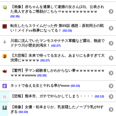
【画像】赤ちゃんを遺棄して逮捕の女さん(23)、公表され
た美人すぎるご尊顔がこちら⇒ｗｗｗｗｗｗｗｗｗｗ
(02:35)
転生したらスライムだった件 第89話 感想：原初同士の戦
い！メイドvs執事になってる！
(02:33)
川底に沈んでいたマンモスやナチス軍艦など露出、熱波で
ドナウ川が歴史的渇水！
(02:27)
【大悲報】未来で待ってる女さん、あまりにも多すぎて大
渋滞にｗｗｗｗｗ
(02:27)
【驚愕】手マン経験者しかわからない事ｗｗｗｗｗｗｗｗ
ｗｗｗｗwwww
(02:25)
ネットで会える女とヤれる率がwww
(02:15)
【悲報】熊本市、ガチでやらかしてしまう・・・・
(02:12)
【画像】女優・松本まりか、乳首隠したノーブラ乳がHす
ぎる
(02:10)