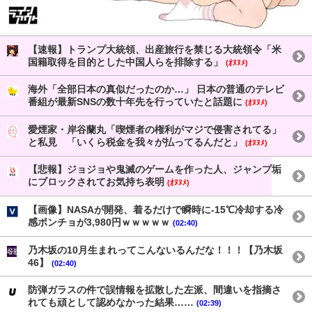
【速報】トランプ大統領、出産旅行を禁じる大統領令「米
国籍取得を目的とした中国人らを排除する」
(ｵﾇﾇﾒ)
海外「全部日本の真似だったのか…」 日本の普通のテレビ
番組が最新SNSの数十年先を行っていたと話題に
(ｵﾇﾇﾒ)
愛煙家・岸谷蘭丸「喫煙者の権利がマジで侵害されてる」
と私見 「いくら税金を我々が払ってるんだと」
(ｵﾇﾇﾒ)
【悲報】ジョジョや鬼滅のゲームを作った人、ジャンプ垢
にブロックされてお気持ち表明
(ｵﾇﾇﾒ)
【画像】NASAが開発、着るだけで瞬時に-15℃冷却する冷
感ポンチョが3,980円ｗｗｗｗｗ
(02:40)
乃木坂の10月生まれってこんないるんだな！！！【乃木坂
46】
(02:40)
防弾ガラスの件で誤情報を拡散した左派、間違いを指摘さ
れても頑として認めなかった結果……
(02:39)