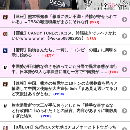
【速報】熊本県知事「報道に強い不満・苦情が寄せられて
いる」→TBSの報道特集がまさにそれな件
(ｵﾇﾇﾒ)
【画像】CANDY TUNEのJKコス、誇張抜きでレベチかわ
いいｗｗｗｗｗｗ 【Pickup08082959】
(ｵﾇﾇﾒ)
【驚愕】動物さんたち、一斉に「コンビニの棚」に興味を
示し始める・・・
(ｵﾇﾇﾒ)
中国勢が圧倒的な強さを誇っていた分野で異常事態が進行
中、日本勢が3人も準決勝に進む一方で中国勢が……
(ｵﾇﾇﾒ)
【速報】中国、熊本の被災地に10トンの支援物資を黙々と
輸送して中国大使館が大声宣伝 5ch「まあ見え透いてるけ
ど支援はありがとね」
(19:10)
熊本避難所で大工が手伝おうとしたら「勝手な事するな」
と行政側に止められた！との証言、内容があまりに胡散臭
すぎた結果……
(19:09)
【8月LOH】先行のスタサポはチヨノオーとドトウどっち