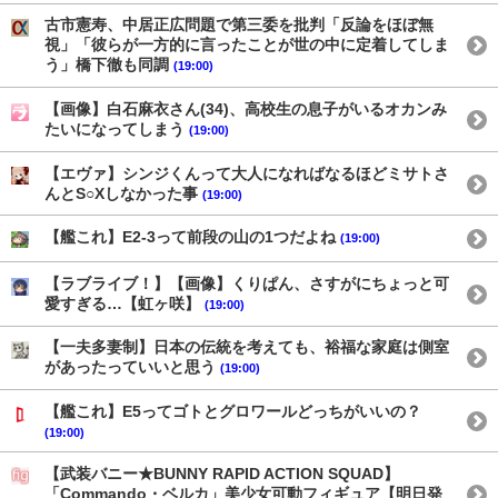
古市憲寿、中居正広問題で第三委を批判「反論をほぼ無
視」「彼らが一方的に言ったことが世の中に定着してしま
う」橋下徹も同調
(19:00)
【画像】白石麻衣さん(34)、高校生の息子がいるオカンみ
たいになってしまう
(19:00)
【エヴァ】シンジくんって大人になればなるほどミサトさ
んとS○Xしなかった事
(19:00)
【艦これ】E2-3って前段の山の1つだよね
(19:00)
【ラブライブ！】【画像】くりぱん、さすがにちょっと可
愛すぎる…【虹ヶ咲】
(19:00)
【一夫多妻制】日本の伝統を考えても、裕福な家庭は側室
があったっていいと思う
(19:00)
【艦これ】E5ってゴトとグロワールどっちがいいの？
(19:00)
【武装バニー★BUNNY RAPID ACTION SQUAD】
「Commando・ベルカ」美少女可動フィギュア【明日発