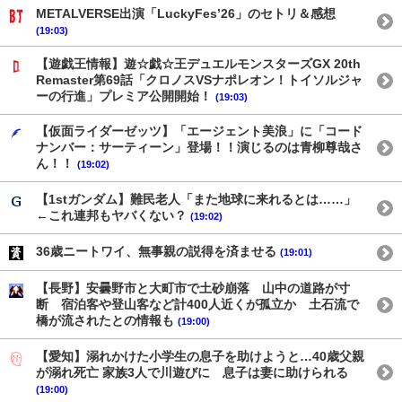
METALVERSE出演「LuckyFes’26」のセトリ＆感想
(19:03)
【遊戯王情報】遊☆戯☆王デュエルモンスターズGX 20th
Remaster第69話「クロノスVSナポレオン！トイソルジャ
ーの行進」プレミア公開開始！
(19:03)
【仮面ライダーゼッツ】「エージェント美浪」に「コード
ナンバー：サーティーン」登場！！演じるのは青柳尊哉さ
ん！！
(19:02)
【1stガンダム】難民老人「また地球に来れるとは……」
←これ連邦もヤバくない？
(19:02)
36歳ニートワイ、無事親の説得を済ませる
(19:01)
【長野】安曇野市と大町市で土砂崩落 山中の道路が寸
断 宿泊客や登山客など計400人近くが孤立か 土石流で
橋が流されたとの情報も
(19:00)
【愛知】溺れかけた小学生の息子を助けようと…40歳父親
が溺れ死亡 家族3人で川遊びに 息子は妻に助けられる
(19:00)