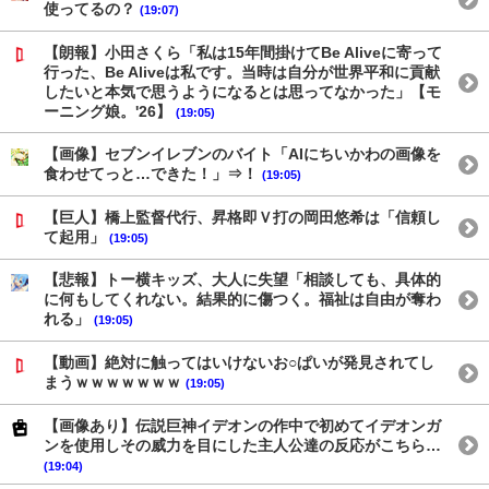
使ってるの？
(19:07)
【朗報】小田さくら「私は15年間掛けてBe Aliveに寄って
行った、Be Aliveは私です。当時は自分が世界平和に貢献
したいと本気で思うようになるとは思ってなかった」【モ
ーニング娘。'26】
(19:05)
【画像】セブンイレブンのバイト「AIにちいかわの画像を
食わせてっと…できた！」⇒！
(19:05)
【巨人】橋上監督代行、昇格即Ｖ打の岡田悠希は「信頼し
て起用」
(19:05)
【悲報】トー横キッズ、大人に失望「相談しても、具体的
に何もしてくれない。結果的に傷つく。福祉は自由が奪わ
れる」
(19:05)
【動画】絶対に触ってはいけないお○ぱいが発見されてし
まうｗｗｗｗｗｗｗ
(19:05)
【画像あり】伝説巨神イデオンの作中で初めてイデオンガ
ンを使用しその威力を目にした主人公達の反応がこちら…
(19:04)