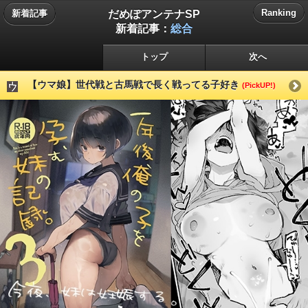
だめぽアンテナSP
Ranking
新着記事
新着記事：
総合
トップ
次へ
【ウマ娘】世代戦と古馬戦で長く戦ってる子好き
(PickUP!)