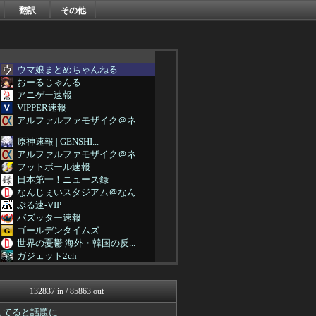
翻訳
その他
ウマ娘まとめちゃんねる
おーるじゃんる
アニゲー速報
VIPPER速報
アルファルファモザイク＠ネ...
原神速報 | GENSHI...
アルファルファモザイク＠ネ...
フットボール速報
日本第一！ニュース録
なんじぇいスタジアム＠なん...
ぶる速-VIP
バズッター速報
ゴールデンタイムズ
世界の憂鬱 海外・韓国の反...
ガジェット2ch
キニ速
キムチ速報
132837 in / 85863 out
ポッカキット
まとめロッテ！
してると話題に