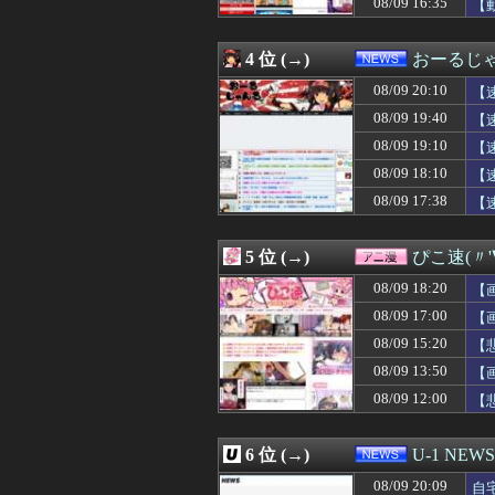
08/09 16:35
【
08/09 20:05
【画像】美容師「
08/09 20:05
【悲報】最近の物
08/09 20:05
音楽の「バンド
4 位 (→)
おーるじ
08/09 20:05
ダウンロード版買
08/09 20:05
【郎報】新人エロ
08/09 20:10
【
08/09 20:05
【ロッテ対オリック
ン
08/09 19:40
【
08/09 20:05
【画像】白石麻衣
08/09 19:10
08/09 20:05
【悲報】祭りの
【
08/09 20:05
謎の勢力「AI発
は
08/09 18:10
【
08/09 20:04
お前ら今期アニ
案
08/09 17:38
【
08/09 20:03
向かいの倉庫が火
08/09 20:02
パ・リーグが横
08/09 20:02
【画像】Hカッ
5 位 (→)
ぴこ速(〃'
08/09 20:02
ナイトガンダム
08/09 20:01
アップルVSマ
08/09 18:20
【
08/09 20:01
【画像】人工肛
08/09 17:00
【
08/09 20:00
【遊戯王情報】「Yu-G
08/09 15:20
08/09 20:00
本来悪い意味じ
【
08/09 20:00
【動画】ルビィ
08/09 13:50
【
08/09 20:00
【クレーマー】「
08/09 12:00
【
08/09 20:00
ニュータッチと
08/09 20:00
【ラブライブ！
08/09 20:00
【お通しおでん
6 位 (→)
U-1 NEWS
08/09 20:00
【画像】日向5期
08/09 20:00
【勝利の女神：NI
08/09 20:09
自