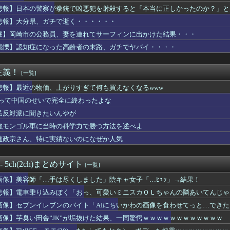
悲報】日本の警察が拳銃で凶悪犯を射殺すると「本当に正しかったのか？」と
悲報】大分県、ガチで逝く・・・・・・
謎】岡崎市の公務員、妻を連れてサーフィンに出かけた結果・・・
戦慄】認知症になった高齢者の末路、ガチでヤバイ・・・・
主義！
[一覧]
悲報】最近の物価、上がりすぎて何も買えなくなるwww
Vって中国のせいで完全に終わったよな
民反対派に聞きたいんやが
強モンゴル軍に当時の科学力で勝つ方法を述べよ
達政宗さん、特に実績ないのになぜか人気
 - 5ch(2ch)まとめサイト
[一覧]
画像】美容師「…手は尽くしました」陰キャ女子「…ﾋｭｯ」→結果！
悲報】電車乗り込みぼく「おっ、可愛いミニスカＯＬちゃんの隣あいてんじゃ
画像】セブンイレブンのバイト「AIにちいかわの画像を食わせてっと…でき
画像】芋臭い田舎”JK”が垢抜けた結果、一同驚愕ｗｗｗｗｗｗｗｗｗｗｗｗ