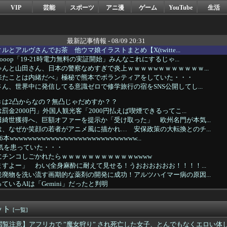
VIP
芸能
スポーツ
アニ漫
ゲーム
YouTube
生活
最新記事情報 - 08/09 20:31
とアルヴさんでお茶 他ウマ娘イラストまとめ【X(twitte...
oop「19-21時電力無料の実証開始」みんなこれにするじゃ...
んと山田さん、日本の警察なめすぎで炎上ｗｗｗｗwｗｗｗｗｗｗｗ...
来たことは内緒だべ」極秘で熊本でボランティアをしていた・・・
ん、世界中に発信してる意識ゼロで修学旅行の宿をSNS公開してし...
きは2凸からなの？無凸じゃだめすか？？
金2000円」外国人観光客「2000円払えば喫煙できるってこ...
綺世獲得へ、巨額オファーを提示か「受け取った」 欧州名門が本気...
、なぜか笑顔の若者がアニメ風に描かれ… 安保政策の大転換とのチ...
wwwwwwwwwwwwwwwwwwwwwwwwwwww...
気を患っていた・・・
チンコしごかれたらｗｗｗｗｗｗｗｗｗｗｗwwww
すよー」 わい(全身麻酔に耐えて見せる！うおおおおおお！！！！...
廃物を洗い流す画期的な薬剤の開発に成功！アルツハイマー病の原因...
ているAIは「Gemini」だったと判明
後継者が「千鳥」になるなんて誰が予想できたんや
費量が15年で急減 「1日中食べない」人も増加
ット
リカで ”魔女狩り” され死亡した女子、とんでもなくエロい体し...
[一覧]
７－２オリックス ルケーシーが初先発で4回2失点、初回山口の一...
閲覧注意】アフリカで ”魔女狩り” され死亡した女子、とんでもなくエロい体