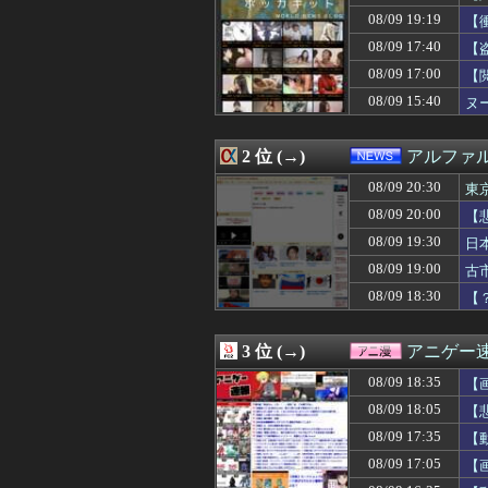
08/09 20:18
【悲報】ドラゴ
08/09 19:19
【
08/09 20:15
【画像】最近の
08/09 20:14
【敗戦】西武ファン
08/09 17:40
【
08/09 20:13
海外の反応アニメ【
08/09 17:00
【
08/09 20:12
【朗報】カープ鈴
08/09 15:40
08/09 20:12
【画像】嫁の浮
ヌ
08/09 20:12
【悲報】佐藤二
08/09 20:12
私が作った餃子
2 位 (→)
アルファ
08/09 20:11
【ホロライブ】
08/09 20:11
「撃たれても撃っ
08/09 20:30
東
08/09 20:11
【悲報】渡邊渚さ
08/09 20:00
【
08/09 20:10
【阪神対中日19
08/09 20:10
パルワールドを4
08/09 19:30
日
08/09 20:10
ドイツ空港のウク
08/09 19:00
古
08/09 20:10
アシックス里山スタ
徹
08/09 18:30
【
08/09 20:10
【動画】巨乳ギ
08/09 20:10
【画像】菊地姫
08/09 20:10
【速報】ウクライ
3 位 (→)
アニゲー
08/09 20:09
ワイ、スパチャ
08/09 20:09
自宅前の一方通行
08/09 18:35
【
08/09 20:09
すいとんっても
08/09 18:05
【
08/09 20:09
【悲報】名探偵プ
08/09 20:08
08/09 17:35
【驚愕】名作『ス
【
08/09 20:06
ニートの弟が住む
ww
08/09 17:05
【
08/09 20:06
【動画】海外の
ま