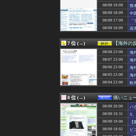
08/09 20:00
学校行事で上履き
08/09 19:09
熊
08/09 20:00
パさん「石破さん
結
08/09 18:09
中
08/09 20:00
【画像】札幌の
08/09 20:00
【悲報】ソシャ
08/09 17:09
「
08/09 20:00
【ネット史】「鏡
ま
08/09 16:09
高
08/09 20:00
【ウマ娘】さすが
08/09 20:00
謎の勢力「AI発
08/09 20:00
北アルプス槍ヶ岳
7 位 (→)
【海外の
08/09 20:00
いまだに続いてい
08/09 20:00
08/08 23:00
千早「皆と仲良
海
08/09 20:00
【悲報】ショー
08/07 23:00
海
08/09 20:00
【歴史】「ああァ
08/06 23:00
海
08/09 20:00
【お通し食べ放題
08/09 20:00
海外「ピスタチオ
08/05 23:00
海
08/09 20:00
『スーパーロボッ
08/04 23:00
欧
08/09 20:00
韓国人「サムスン
08/09 20:00
【朗報】韓国人
08/09 20:00
『MYST』シリ
8 位 (→)
痛いニュース
08/09 20:00
ポルカ「麻衣ちゃ
08/09 20:00
08/09 20:00
今週のファッショ
パ
08/09 20:00
芸能人の移住報告
08/09 19:31
X
08/09 20:00
【悲報】”サ終
08/09 19:00
【
08/09 19:59
【驚愕】名作『ス
08/09 19:58
【速報】見たこと
08/09 18:02
ビ
08/09 19:58
【鬼ｼｺ画像】巨