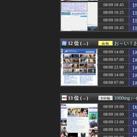
08/09 19:42
中国人「中国で
08/09 19:45
【
08/09 19:41
安かったからGA
08/09 19:25
【
08/09 19:41
ベトナム人「海
08/09 19:05
08/09 19:41
ダルベック 打率.
【
08/09 19:41
「途中から急激
08/09 18:45
【
08/09 19:40
【動画】ノーパ
08/09 19:40
女「この状態で服
08/09 19:40
車で要らない装
12 位 (→)
お～い！
08/09 19:40
中国製EVがス
08/09 14:00
【
08/09 19:40
【速報】中比スカ
08/09 19:39
ヤフコメについ
08/09 07:00
【
08/09 19:39
嫁「本当に役立た
08/08 22:00
【
08/09 19:38
ピンクナンバー
08/08 14:00
08/09 19:37
【悲報】テイルズ
【
08/09 19:36
空調服やスポドリ
08/08 07:00
【
08/09 19:35
スポーツにもに打
08/09 19:35
【悲報】電車乗り
08/09 19:34
【朗報】筋トレ
13 位 (→)
1000mg
[一
08/09 19:33
【悲報】高市政権
08/09 19:00
【
08/09 19:33
【悲報】高樹沙耶
08/09 19:32
「鬼滅の刃」があ
08/09 16:00
【
08/09 19:32
【画像】ビリー・
08/09 13:00
【
08/09 19:32
【悲報】ディスク
08/09 10:00
【
08/09 19:31
浮気したのに最
08/09 19:31
X、他人のコンテ