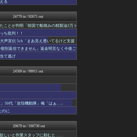
える
不思議.net - 5ch...
大艦巨砲主義！
V系まとめ速報
24779 in / 92671 out
げぇ速
アニチャット
たことが判明「韓国で船積みの精製油3万ト
なんじぇいスタジアム＠なん...
っち批判！！
女子アナお宝画像速報－5c...
わんこーる速報！
声宣伝 5ch「まあ見え透いてるけど支援
ニュース30over
で個別返信できません」返金明言なく今後ご
おたくみくす 声優まとめ
当て逃げ
修羅の華-家庭・生活まとめ
なんJ（まとめては）いかん...
いたしん！
24509 in / 99911 out
GUNDAM.LOG｜ガン...
PCパーツまとめ
凹凸ちゃんねる 発達障害・...
スターライト速報 -遊戯王...
ネラーボイス
キニ速
は」50代「攻殻機動隊」俺「はぁ…」
モナニュース
たのに
ラーメン速報｜2chまとめ...
コンテンツ・声優 | ラブ...
明日は何を食べようか
20679 in / 100730 out
乃木通 乃木坂46櫻坂46...
fig速
欲しいと作業スタッフに頼むと……