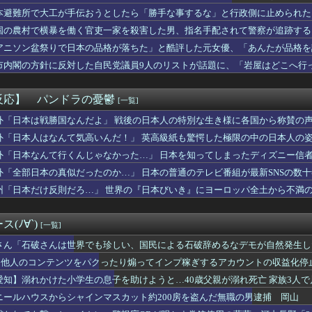
やエプロンが必要になる度に『学校で用意して！買うならお金ちょう...
本避難所で大工が手伝おうとしたら「勝手な事するな」と行政側に止められた
は世界でも珍しい、国民による石破辞めるなデモが自然発生した総理...
果……
国の農村で横暴を働く官吏一家を殺害した男、指名手配されて警察が追跡する
激安居酒屋来たから実況するで【実況】
ゲ、次々とサ終→会社が過去最多で倒産しまくってしまう・・・
アニソン盆祭りで日本の品格が落ちた」と酷評した元女優、「あんたが品格を
の中のアクトレス事件」夫は正しかったのに、なぜ喧嘩は終わらなか...
い……
市内閣の方針に反対した自民党議員9人のリストが話題に、「岩屋はどこへ行
KFCはよく分かってらっしゃる…
展したらお前らは皆クビになるわ」→未だかつてAIのせいで失業し...
の北鎌尾根付近で若い男性の遺体発見 尾根から数百メートル下の急...
反応】 パンドラの憂鬱
[一覧]
ると聞いてビビる漫画「ながされて藍蘭島」「咲-Saki-」「ら...
くなりたい」
外「日本は戦勝国なんだよ」 戦後の日本人の特別な生き様に各国から称賛の
トスリーパー堀、積む
外「日本人はなんて気高いんだ！」 英高級紙も驚愕した極限の中の日本人の
、だまされちゃった。今度生れる時はアメリカへ生れるぞ」 ２２歳...
外「日本なんて行くんじゃなかった…」 日本を知ってしまったディズニー信
】激安居酒屋来たから実況するでwwwwwwww（画像あり）
と一緒に、殻を入れる器まで出してある家」そこでもう全部の説明が...
外「全部日本の真似だったのか…」 日本の普通のテレビ番組が最新SNSの数
ト大戦』谷口監督「ガン×ソードが先なの、とちょっとびっくりしま...
州「日本だけ反則だろ…」 世界の『日本びいき』にヨーロッパ全土から不満
電子が3%下落する時、レバレッジは-11%…上場わずか10日で...
「日本の古着屋、値札が遊戯王だった」
ーズって正直ADVゲームの最高傑作だよね
(ﾉ∀`)
[一覧]
んいつもの…///」ｷﾞ〇ｷﾞ〇麻衣「……はぁ」
ントレンドまとめ（2026年8月3日～8月9日）
さん「石破さんは世界でも珍しい、国民による石破辞めるなデモが自然発生し
が相次ぐ… 理由に「教育移住」 菊地亜美、舟山久美子、優木まお...
、他人のコンテンツをパクったり煽ってインプ稼ぎするアカウントの収益化停
”相次ぐスマホゲーム、倒産も急増 過去最多ペースで推移
愛知】溺れかけた小学生の息子を助けようと…40歳父親が溺れ死亡 家族3人
ーパーの裏でヤニ吸うふたり』とかいうアニメ、凄い事に気付いた…...
ない魔物を揺らしまくる生足かほりんwwwwwwwww
ニールハウスからシャインマスカット約200房を盗んだ無職の男逮捕 岡山
乳ババア先輩(33)、休日にセフレ男とのセク口スでイキまくって...