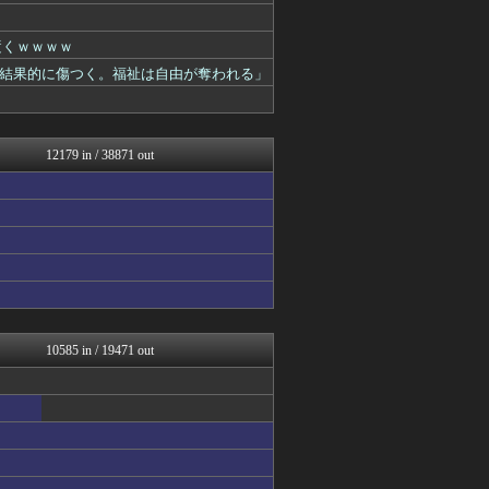
かせまと！
理想ちゃんねる
逝くｗｗｗｗ
海外の万国反応記＠海外の反...
なんじぇいスタジアム＠なん...
結果的に傷つく。福祉は自由が奪われる」
異世界転生まとめ速報
なんJミュージアム
修羅ママ速報
スコールちゃんねる｜２ちゃ...
12179 in / 38871 out
にゅーすアルー！
おーるじゃんる
基地沢直樹-復讐・修羅場・...
鬼女はみた -修羅場・恋愛...
サイ速
げーあにびより｜ゲームやア...
ゴールデンタイムズ
子育てちゃんねる
不思議.net - 5ch...
筋肉速報
10585 in / 19471 out
あじあニュースちゃんねる
watch＠２ちゃんねる
最強ジャンプ放送局
いたしん！
mutyunのゲーム+αブ...
気団談
痛いニュース(ﾉ∀`)