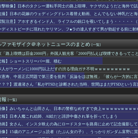
ンボールセル編の戦犯、ガチでアイツ一択だったｗｗｗｗ
衝撃映像】日本のタクシー運転手同士の路上喧嘩、ヤクザのようだと海外で話
アラフィフ女性、限界突破してしまうWWWW
集合（2026.8.9）
盗撮】日本の花嫁のウェディングドレス着替え動画、とんでもない神乳だと海
BLEACＨ 千年血戦篇-禍進譚-】第43話感想「今後一切の...
閲覧注意】アホすぎるインド人、ライフルの銃口を覗いてしまう・・・・・（
木健矢、6回2安打1失点！床田の代役先発で快投し鯉党に絶賛され...
気が発覚。中学生になる子供たちに離婚理由は話した方がいい？
ーディストビーチに現れたヤリマン、フ●ラの達人すぎて男が勃起する前に射
朗、ガチで『深刻な状態』になってしまう・・・・
ラーメンを見てくれ←「見事だ」（海外の反応）
ルファモザイク＠ネットニュースのまとめ
[一覧]
急にエッッなイラスト出してきてびっくりしたで
ちゃイカン」警視庁OBが明かす拳銃使用の葛藤…河内長野「2発で...
京「路上喫煙は罰金2000円」外国人観光客「2000円払えば喫煙できるってこ
ん、意味深フォトwwwwwwwwwwwwwwww（画像あり）
悲報】ショートスリーパー堀、積む
回戦】阪神・近本、中日・柳から今季第1号先制ソロホームラン！！...
3インチ4kでプレイすると迫力がすごい！
本人がラーメンに1000円以上だすの渋る理由ガチ不明ｗｗｗｗｗｗｗｗｗ
ライナ支援機を狙った軍用爆弾ドローン、空港職員が蹴り落として偶...
市憲寿、中居正広問題で第三委を批判「反論をほぼ無視」「彼らが一方的に言
ジアムの増席工事が完了…収容人数は従来の5,316人から8,...
も同調
？？？】渡邊渚さん「私がPTSDと診断された当時、世間はまだPTSDという
ャルさん、お◯ぱいがバインバインｗｗｗｗｗｗｗｗｗｗｗｗｗｗｗ
奈、白パンティと白ブラがHすぎる
ナからのエネルギー施設攻撃で窮地のロシアを韓国が助けていたこと...
速報
[一覧]
じゃなくて「普通のコメント」で兎田ぺこらに読み上げられるw
の道路が工事車両で封鎖、病院への送迎のために車をどかして欲しい...
画像】みいちゃんと山田さん、日本の警察なめすぎで炎上ｗｗｗｗwｗｗｗｗ
しかして貧乏ご飯？子供と食べてたすいとんを体調の悪い夫に勧めた
悲報】日本人艦これ絵師、AI絵だと誹謗中傷され筆を折ってしまう
リキュア、前作から売上が10億円ダウンwwwwwwwww
ーパーの裏でヤニ吸うふたり』とかいうアニメ、凄い事に気付いた！...
動画】女さん、インスタ映えの為にロードスターを路肩に止めて記念撮影して
格安マンションへ行ったらゴミの中でガリガリに痩せて倒れてた。風...
wwwwwwwwwwwww
画像】15歳のアニメージュ読者（たぶん女の子）、うっかりガンダム富野に
変態、レベチｗｗｗｗｗｗｗ
れる…