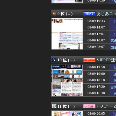
08/09 17:30
「
08/09 19:57
朝活してる人。
08/09 19:57
保育園の運動会の
08/09 19:57
良いなと思ってた
9 位 (→)
あじあニ
08/09 19:56
SB前田悠伍(20) 1
08/09 19:33
08/09 19:56
宗教ってすごい
【
08/09 19:55
上げ底で「食べや
08/09 14:07
【
08/09 19:54
【画像】 ワンピ
08/09 12:07
【
08/09 19:53
（ ´_ゝ`）サ
08/09 19:53
【速報】日本代表
08/09 10:07
高
08/09 19:53
【勝利】ホークスフ
08/09 08:07
国
08/09 19:52
【悲報】ルビィ
08/09 19:51
デッドプールの
08/09 19:50
【悲報】速水もこ
10 位 (→)
VIPPER
08/09 19:50
【画像】速水もこみ
08/09 19:50
【
08/09 19:48
【画像】タコ焼き1
08/09 19:48
【日向坂46】あ
08/09 19:00
【
08/09 19:47
【西武対ソフトバ
08/09 18:10
【
08/09 19:47
千葉県民あつま
08/09 19:46
08/09 17:20
【試合後コメント
吉
08/09 19:45
◆朗報◆プレミア
08/09 16:30
【
08/09 19:45
佐倉綾音(32)、
08/09 19:45
【問題】今カー
08/09 19:44
【朗報】秋田県、
11 位 (→)
わんこー
08/09 19:43
8割がGemini利用
08/09 20:05
【
08/09 19:43
【櫻坂46】「尖