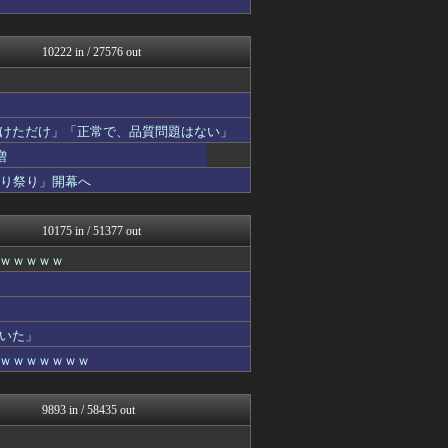
海外のお前ら 海外の反応
ウマ娘まとめ速報うまろぐ
パチンコ・パチスロ.com
10222 in / 27576 out
キニ速
Y速報
原神速報 | GENSHI...
【2ch】ニュー速クオリテ...
けただけ」「正常で、品質問題はない」
芸能人の気になる噂
増
オーバージョイド！
アルファルファモザイク＠ネ...
切り祭り」開幕へ
フットボール速報
カンダタ速報
10175 in / 51377 out
ｗｗｗｗｗ
いた」
ｗｗｗｗｗｗｗ
9893 in / 58435 out