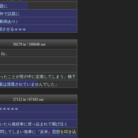
アニはつ -アニメ発信場-
題に
まとめCUP
やみ速@なんJ西武まとめ
外で話題に
世界のジャンプ速報
動画あり）
広島東洋カープまとめブログ...
精させるｗｗｗ
浮気ちゃんねる
NEWSまとめもりー｜2c...
海外さんいらっしゃい 海外...
59279 in / 160648 out
ホロ速
軍事・ミリタリー速報☆彡
とね」
mashlife通信
なんじぇいスタジアム＠なん...
ゲーム実況者速報＠YouT...
ゴールデンタイムズ
ったことが世の中に定着してしまう」橋下
Samurai GOAL
言葉は浸透されていませんでした」
なんJミュージアム
まとめ芸能＠美女画像まとめ...
おーるじゃんる
27112 in / 67183 out
トレンドの通り道
U-1 NEWS.
ｗｗｗｗｗ
おうち速報
ぶる速-VIP
デジタルニューススレッド
いたら後続車に突っ込まれて咽び泣く
修羅場ライフ速報
質問してしまい無事に『反米』思想を叩き込
まにゅそく 2chまとめニ...