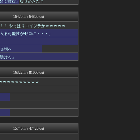
2発で射殺」なぜ起きた？
基地沢直樹-復讐・修羅場・...
素敵な鬼女様
基地沢直樹-復讐・修羅場・...
16475 in / 64865 out
なんじぇいスタジアム＠なん...
！！ やっぱりコイツラかｗｗｗｗｗ
まとめたニュース
国難にあってもの申す！！
入る可能性がゼロに・・・」
なんJ PRIDE
もえるあじあ(･∀･)
【サッカー まとめ】サカラ...
1％増へ
鷹速@ホークスまとめブログ
助けろ」
ぐら速 -声優まとめ速報-
ゴールデンタイムズ
VIPPER速報
16322 in / 81060 out
ラビット速報
ｗｗｗｗｗｗｗｗｗｗｗ
アナ速‐女子アナ画像速報
日向坂46まとめもり～
なんじぇいスタジアム＠なん...
基地沢直樹-復讐・修羅場・...
ファイターズ王国＠日ハムま...
WorldFootball...
(*ﾟ∀ﾟ)ゞカガクニュー...
わんこーる速報！
働くモノニュース : 人生...
15745 in / 47426 out
育児板拾い読み
櫻坂46まとめもり～