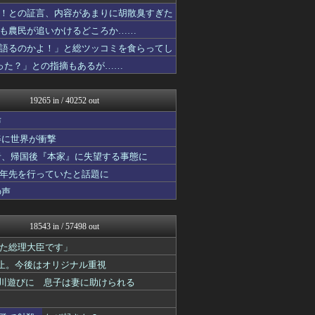
渡る世間はキチばかり - ...
！との証言、内容があまりに胡散臭すぎた
痛いニュース(ﾉ∀`)
も農民が追いかけるどころか……
2chまとめ・読み物・長編...
投資ちゃんねる
語るのかよ！」と総ツッコミを食らってし
哲学ニュースnwk
った？」との指摘もあるが……
パカ娘速報！！ウマ娘まとめ...
(*ﾟ∀ﾟ)ゞカガクニュー...
登山ちゃんねる
19265 in / 40252 out
ああ言えばForYou
えすえすログ
声
アルファルファモザイク＠ネ...
姿に世界が衝撃
みそパンNEWS
者、帰国後『本家』に失望する事態に
まんぷくにゅーす
Ask Reddit まと...
十年先を行っていたと話題に
けおけお速報
の声
韓国ニュース反応まとめ
ニチカン！
ゆるゲーマー遅報
18543 in / 57498 out
SS！ラブライブ！
ファ板速報
た総理大臣です」
エアライン本舗
止。今後はオリジナル重視
カンダタ速報
で川遊びに 息子は妻に助けられる
デジタルニューススレッド
乃木坂46まとめ 乃木りん...
えっ!?またここのサイト?