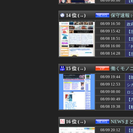
08/09 00:00
【
08/09 19:31
海外「無意味だ
08/09 19:31
【ウマ娘】スティル
08/09 19:30
14 位 (→)
パチンコ屋「人
保守速報
08/09 19:30
シカ「全部喰った
08/09 16:50
政
08/09 19:30
ドラクエ・堀井雄
08/09 19:30
08/09 15:42
【原神】オデッ
【
08/09 19:30
マジでこれだけ
08/08 18:51
【
08/09 19:30
藤本美貴（41
08/08 16:00
「
08/09 19:30
結婚のあいさつに
08/09 19:30
日本人がラーメン
08/08 14:28
【
08/09 19:30
【サッカー】日本
08/09 19:30
ちいかわがギリ
15 位 (→)
働くモノニ
08/09 19:44
【
08/09 12:53
シ
08/09 08:00
ロ
08/09 00:49
【
08/08 19:38
【
16 位 (→)
NEWSま
08/09 20:12
【