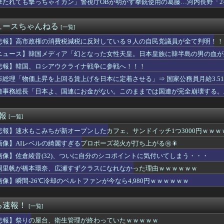
撃たれても撃っちゃイカン」警視庁OBが明かす拳銃使用の葛藤…河内長野「
何時に起きて何してる？
日。先輩「サイフがなくなった！犯人は私子だ！」園長「警察沙汰は...
上司が電車の窓を拳で叩いて勝ち誇ったような顔で中指を立ててる所...
ュースちゃんねる
[一覧]
.75 10勝0敗 77回
発明だよね
悲報】高市政権の消費税減税に反対している９人の自民党議員が全て判明！！
すいサイズになりました」→実質値上げでは！？ 物価上昇が続く中...
ニュース】韓国メディア「幻となった女性天皇。日本皇族に韓半島の男の血が
ース原作者「何が "ちいかわ" だ」
悲報】韓国、ロシアウクライナ戦争に参戦へ！！！
ンモニ、永住許可厳格化を批判 ジャーナリスト「永住権は生活の基...
MF佐野航大、オランダ王者PSV加入キター、兄弟そろって凄すぎ...
市総理「物価上昇を上回る賃上げを日本に定着させる」⇒ 国家公務員月給3.5
ァン集合（2026.8.9）
連事務総長「日本よ、国連にお金がない。このままでは国連が完全崩壊する。
ちゃんの声優、落とし穴に落とされる・・・
勝利セリフ、酷すぎるｗｗｗｗｗｗｗｗｗｗ
みちが新オープンしたカフェ、サンドイッチ1つ3000円ｗｗｗｗ...
速報
[一覧]
ちが新オープンしたカフェ、サンドイッチ1つ3000円wwww...
悲報】速水もこみちが新オープンしたカフェ、サンドイッチ1つ3000円ｗｗ
00個入り1,980円買いか？
の件、切り抜かれる・・・
画像】AIレベルの綺麗すぎるプロポーズ花火が打ち上がる㊗🎇
ンク20回戦】ソフトバンク完封リレーで快勝 前田悠は７回無失点...
画像】佐倉綾音(32)、ついに自分のシコポイントに気付いてしまう・・・
れ！
】新庄監督｜楽天 19回戦｜コメントまとめ｜8/9
岡里帆が橋本環奈、広瀬すずクラスになれなかった理由ｗｗｗｗｗｗ
昇格コヴェントリーMF坂元達裕、PSMでPSMエスパニョール戦...
画像】瞬間-26℃冷却のベルトファンが今なら4,980円ｗｗｗｗｗｗ
悠木碧（34）、早見沙織（35）←ここら辺の独身ベテラン声優...
ドダス、いくらするか知ってる？ ｗｗｗｗ
オイルマネーが転がり込んでガチで東北最強へｗｗｗｗｗｗｗｗｗｗ...
る速報！
[一覧]
、ChatGPTは68% AI利用調査🤖
悲報】祭りの屋台、衛生管理が終わっていたｗｗｗｗｗ
っていて...」メンバーの意外な友達事情が明らかに