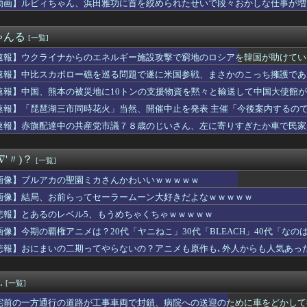
動画】ルビィちゃん、浜田雅功に首を絞められたせいで段々おかしな仕事が増
…手は尽くしました」陰キャ女子「…ﾋｭｯ」→結果！
価、上がりすぎて何も買えなくなるwww
」って意味あるんか？
ゃんる
[一覧]
うやつの特徴「５０％OFFが購入最低ライン」
漫画家「デカケツのエロ漫画を描くか…」←1000万円稼いでしま...
速報】ウクライナからのエネルギー施設攻撃で窮地のロシアを韓国が助けてい
ス20回戦】ロッテ またも八木が白星 パ2位無傷の9勝目 2...
がロシア行き」
速報】中比スカボロー礁を巡る問題で遂に米国参戦、まさかのこっち擁護であ
(33)さん、セクシーマダムみたいな妖艶なビジュアルが話題にな...
屋台、衛生管理が終わっていたｗｗｗｗｗ
速報】中国、熊本の被災地に10トンの支援物資を黙々と輸送して中国大使館が大
展したらお前らは皆クビになるわ」→未だかつてAIのせいで失業し...
ありがとね」
速報】「琵琶湖三市同時花火」当然、開催中止を発表 主催「今後案内するの
メ何見てるの？
内で終わる
速報】赤旗配達中の共産党市議７８歳のじいさん、左に寄りすぎたか車で民家
の海となり、私は一人で家に水をかけ続けた。近所の人も兄嫁も「心...
浜によって終わったという事実
プグラドル「どんな私も愛してね❤」
∇'〃)？
[一覧]
物語←ナイトガンダムしか覚えてないという事実
イクロソフトならどっちが強いんや？
画像】ブルアカの聖園ミカさんかわいいｗｗｗｗｗ
門の松本人志さん、最新の姿に心配の声殺到…
画像】結局、お前らってセーラームーン大好きだよなｗｗｗｗｗ
i-Oh! WORLD CHAMPIONSHIP 20...
ゃないのにもはやマイナスイメージしかない言葉ｗｗｗ
悲報】とあるのレベル5、もうめちゃくちゃｗｗｗｗｗ
ちゃん、浜田雅功に首を絞められたせいで段々おかしな仕事が増える
画像】今期の覇権アニメは？20代「ヤニねこ」30代「BLEACH」40代「なの
電話とかせんでいいからそのままおいで」的なこと言ったら何とも有...
悲報】おにまいの二期ってやらないの？アニメも原作も､外人からも人気あっ
かいう御当地ラーメンメーカーがほぼ全国制覇しててワロタｗｗｗｗ
】【画像】セクシーでキュートな歩夢のイラストを作るスレ【虹ヶ咲】
食べ放題】激安居酒屋来たから実況するで
.
[一覧]
のフトモモ、大変なことになってるって...
KKE】Hyper Body「シンデレラ」可動フィギュア【明...
宅前の一方通行の道路が工事車両で封鎖、病院への送迎のために車をどかして