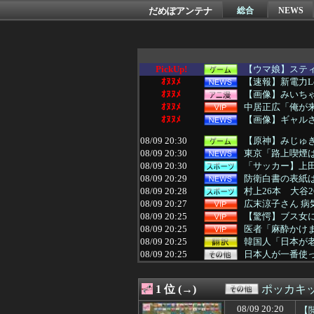
だめぽアンテナ
総合
NEWS
PickUp!
【ウマ娘】スティル
ｵﾇﾇﾒ
【速報】新電力Lo
ｵﾇﾇﾒ
【画像】みいちゃ
ｵﾇﾇﾒ
中居正広「俺が
ｵﾇﾇﾒ
【画像】ギャルさ
08/09 20:30
【原神】みじゅ
08/09 20:30
東京「路上喫煙は罰
08/09 20:30
「サッカー】上田
08/09 20:29
防衛白書の表紙は
08/09 20:28
村上26本 大谷26本
08/09 20:27
広末涼子さん 病
08/09 20:25
【驚愕】ブス女に
08/09 20:25
医者「麻酔かけま
08/09 20:25
韓国人「日本が老
08/09 20:25
日本人が一番使っ
08/09 20:20
ダウンタウンの
08/09 20:20
韓国人のキムチ消
1 位 (→)
ポッカキ
08/09 20:20
【閲覧注意】アフ
08/09 20:18
8月9日 ロッテ
08/09 20:20
【