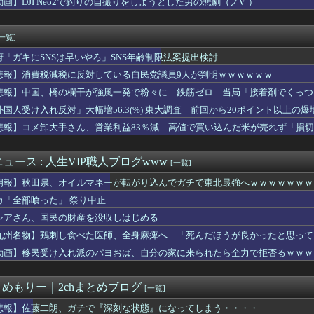
動画】DJI Neo2で釣りの自撮りをしようとした男の悲劇（ノ∇`）
」長崎の平和祈念式典に海外から冷めた声（海外の反応）
の音楽隊「ﾆｬｰﾝ」「ﾆｬｰﾝ」「ﾆｬｰﾝ」「ﾆｬｰﾝ?」
気配信者がやってくるぞ！」←パチンカスには有名な人なん？
[一覧]
」 祭り中止10へ
府「ガキにSNSは早いやろ」SNS年齢制限法案提出検討
二氏ついに気づく「実況動画は宣伝になるのかどうなのかはわからな...
ト、星四武器の中だと何が良いのかな？
悲報】消費税減税に反対している自民党議員9人が判明ｗｗｗｗｗｗ
は日本製じゃないとダメな物・・・
悲報】中国、橋の欄干が強風一発で粉々に 鉄筋ゼロ 当局「接着剤でくっつ
）さん「交際相手を選ぶときは顔は二の次、イケメンってつまらない」
外国人受け入れ反対」大幅増56.3(%) 東大調査 前回から20ポイント以上の爆
彼の実家に行った。でも彼の母は私に対してほぼ無反応だった。 私...
に1000円以上だすの渋る理由ガチ不明ｗｗｗｗｗｗｗｗｗ
悲報】コメ卸大手さん、営業利益83％減 高値で買い込んだ米が売れず「損
代表MF佐野航大、オランダ王者PSV加入が正式決定！ NEC史...
ギリ勝ってそうなキャラクタービジネスコンテンツ
ュース : 人生VIP職人ブログwww
[一覧]
朗報】秋田県、オイルマネーが転がり込んでガチで東北最強へｗｗｗｗｗｗｗ
カ「全部喰った」 祭り中止
シアさん、国民の財産を没収しはじめる
九州名物】鶏刺し食べた医師、全身麻痺へ…「死んだほうが良かったと思って
動画】移民受け入れ派のパヨおば、自分の家に来られたら全力で拒否るｗｗｗ
とめもりー｜2chまとめブログ
[一覧]
悲報】佐藤二朗、ガチで『深刻な状態』になってしまう・・・・