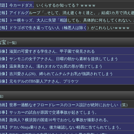
は赤信号でも右折できます」
問題】今カードダス、いくらするか知ってる？ ｗｗｗｗ
NTZ全巻買ったんだが
悲報】アイドルグループ「...そして、消え逝くキミ達と。」結成5カ月で消え
外で有名になりすぎた母国の料理といえば何？」
266 18本塁打 61打点 ←この人の評価
悲報】トー横キッズ、大人に失望「相談しても、具体的に何もしてくれない。
につまらなくなった漫画」←なに思い浮かべた？
悲報】ドラゴボで生き返ってない人（極悪人は除く）がこれらしいｗｗｗｗ
ン女さん、激写されてしまうｗｗｗwｗｗｗｗｗｗｗｗ❤
を借りたらそういうサインでしょ！（怒」俺（知らんがな…意味不明...
備、「電動シート」に決まる・・・ｗ
お宝
[一覧]
ピードバンプで空転、進まずの動画が話題
画像】滋賀の可愛すぎる学生さん、甲子園で発見される
ボロー礁を巡る問題で遂に米国参戦、まさかのこっち擁護であっち批...
て思うこと
画像】サンモニの女子アナさん、日曜の朝から素材を提供してしまう
ず！」俺「もう限界だ…」→毎日のように浴びせられる暴言に耐えて...
画像】温泉美女さん、濡れタオルでお尻の形が透けてしまう
原付のマナーの悪さは異常
「キャラS、戦闘S、声優S、シナリオD」←コイツが天下取れなか...
画像】吉川愛さん(26)、縛られてムチムチお乳が強調されてしまう
を完備していた50代男性、熱中症で死亡
画像】元モデルのTBS新人アナさん、プリケツ
ち込んで結構いい高校、国立大までいったのになんであんなんなっち...
込みぼく「おっ、可愛いミニスカＯＬちゃんの隣あいてんじゃん！座...
民ぼく、最高の脚トレマシンに出会うｗｗｗｗｗｗ
覧]
の消費税減税に反対している９人の自民党議員が全て判明！！！！ ...
動画】世界一過酷なオフロードレースのコース設計が絶対におかしい（笑）
のアニソン盆踊り批判「日本は品格落ちた」で大論争！過去の大麻発...
そこまでヒットしたのって、やっぱ『ノイズ』が一切無いからよな！...
珍事】サッカーの試合が原因で交通事故が起きてしまう。
アイリッシュ(24)さん、ライブでマンスジが見える衣装を着て炎...
動画】急病人？横須賀の国道16号でおかしな事故が撮影される。
があれば一生遊べるおじさん、嘘だった。識者「経年劣化で普通に割...
群馬】デカいNinja乗りさん、後方確認しない軽四に当てられてしまう。
後まで被害者面してた妻
ンツをパクったり煽ってインプ稼ぎするアカウントの収益化停止。今...