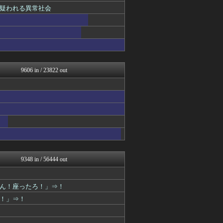
疑われる異常社会
9606 in / 23822 out
9348 in / 56444 out
ん！座ったろ！」⇒！
た！」⇒！