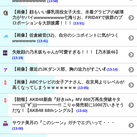
wwwwwwwwww
(13:58)
【画像】顔もいい爆乳現役女子大生、水着グラビアの破壊
力がヤバイwwwwwwwww七海りお、FRIDAYで抜群のプ
ロポーションを大胆披露！！！
(13:51)
【画像】佐倉綾音(32)、自分のシコポイントに気がつく
wwwwwww
(13:41)
失敗顔の乃木坂ちゃんが可愛すぎる！！！【乃木坂46】
(13:19)
【画像】最近のJKダンス部、胸の迫力がすごい💃
(13:14)
【画像】ABCテレビの女子アナさん、在京局よりレベルが
高くなってしまうｗｗｗｗｗｗｗ
(13:05)
【朗報】AKB48新曲『好きish』MV 800万再生突破キタ
━━(((ﾟ∀ﾟ)))━━━━━!! こりゃ発売前に1000万いきそう
だな！【AKB48 68thシングル】
(13:02)
サウナ美月の『このシーン』ガチでエグいって・・・
(13:00)