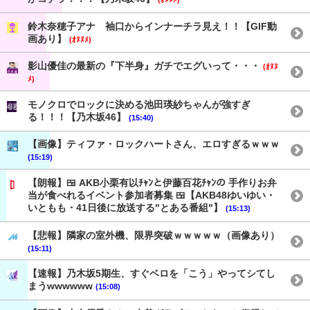
鈴木奈穂子アナ 袖口からインナーチラ見え！！【GIF動
画あり】
(ｵﾇﾇﾒ)
影山優佳の最新の『下半身』ガチでエグいって・・・
(ｵﾇﾇ
ﾒ)
モノクロでロックに決める池田瑛紗ちゃんが強すぎ
る！！！【乃木坂46】
(15:40)
【画像】ティファ・ロックハートさん、エロすぎるｗｗｗ
(15:19)
【朗報】🍱 AKB小栗有以ﾁｬﾝと伊藤百花ﾁｬﾝの 手作りお弁
当が食べれるイベント参加者募集 🍱【AKB48ゆいゆい・
いともも・41日後に放送する"とある番組"】
(15:13)
【悲報】隣家の室外機、限界突破ｗｗｗｗｗ（画像あり）
(15:11)
【速報】乃木坂5期生、すぐベロを「こう」やってシてし
まうwwwwww
(15:08)