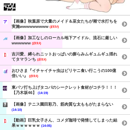
【画像】秋葉原で大量のメイド＆巫女たちが潮で水打ちを
実施wwwwwwwww
(ｵﾇﾇﾒ)
【画像】加工なしのローカル地下アイドル、流石に厳しい
wwwwww
(ｵﾇﾇﾒ)
吉川愛、縛られニットおっぱいの膨らみムギュムギュ揺れ
てタマランち
(ｵﾇﾇﾒ)
おひさま『イチャイチャ虫はビリヤニ食い行こうの100億
倍いい』
(ｵﾇﾇﾒ)
東パソ打ち上げタコパのシークレット食材がコチラ！！！
【乃木坂46】
(14:19)
【画像】テニス園田彩乃、筋肉質な太ももがたまらない
(14:10)
【動画】巨乳女子さん、コメダ珈琲で発情してしまった結
果ｗｗｗｗｗｗ
(14:05)