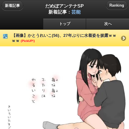
だめぽアンテナSP
Ranking
新着記事
新着記事：
芸能
トップ
次へ
【画像】かとうれいこ(56)、27年ぶりに水着姿を披露ｗｗ
ｗｗ
(PickUP!)