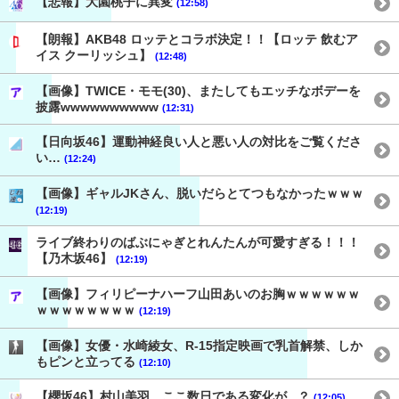
【悲報】大園桃子に異変
(12:58)
【朗報】AKB48 ロッテとコラボ決定！！【ロッテ 飲むア
イス クーリッシュ】
(12:48)
【画像】TWICE・モモ(30)、またしてもエッチなボデーを
披露wwwwwwwwww
(12:31)
【日向坂46】運動神経良い人と悪い人の対比をご覧くださ
い…
(12:24)
【画像】ギャルJKさん、脱いだらとてつもなかったｗｗｗ
(12:19)
ライブ終わりのばぶにゃぎとれんたんが可愛すぎる！！！
【乃木坂46】
(12:19)
【画像】フィリピーナハーフ山田あいのお胸ｗｗｗｗｗｗ
ｗｗｗｗｗｗｗｗ
(12:19)
【画像】女優・水崎綾女、R-15指定映画で乳首解禁、しか
もピンと立ってる
(12:10)
【櫻坂46】村山美羽、ここ数日である変化が...？
(12:05)